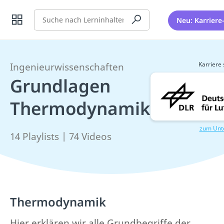
Suche
Neu: Karriere
Karriere 
Ingenieurwissenschaften
Grundlagen
Thermodynamik
zum Unt
14 Playlists | 74 Videos
Thermodynamik
Hier erklären wir alle Grundbegriffe der