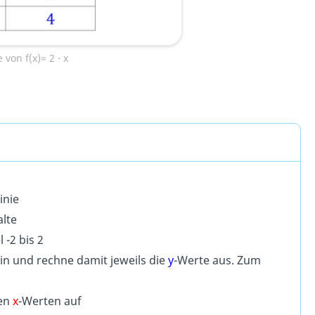
 von f(x)= 2 ⋅ x
inie
alte
 -2 bis 2
in und rechne damit jeweils
die
y
-Werte aus. Zum
gen
x
-Werten auf