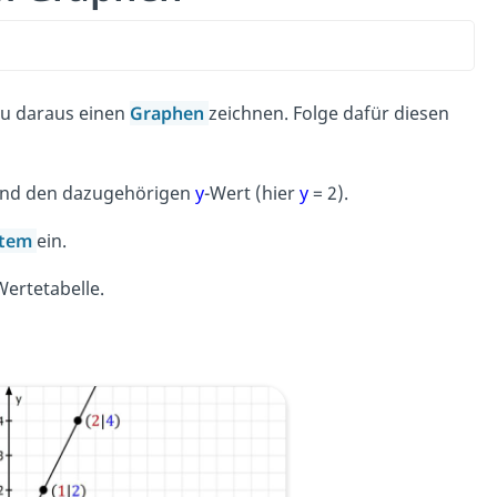
du daraus einen
Graphen
zeichnen. Folge dafür diesen
und den dazugehörigen
y
-Wert (hier
y
= 2).
stem
ein.
ertetabelle.