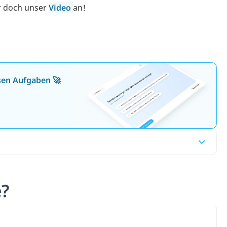
r doch unser
Video
an!
osen Aufgaben 🚀
e?