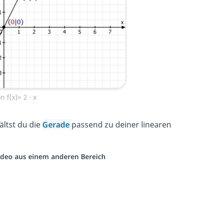
 f(x)= 2 ⋅ x
ältst du die
Gerade
passend zu deiner linearen
 Video aus einem anderen Bereich