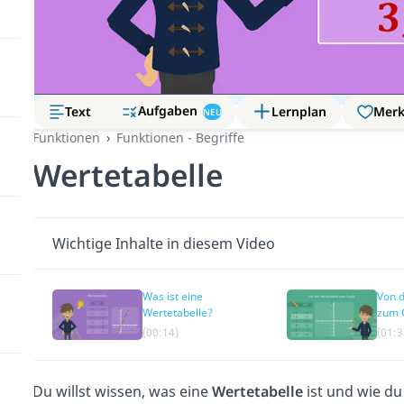
Aufgaben
Text
Lernplan
Mer
NEU
Funktionen
Funktionen - Begriffe
Wertetabelle
Wichtige Inhalte in diesem Video
Was ist eine
Von d
Wertetabelle?
zum 
(00:14)
(01:3
Du willst wissen, was eine
Wertetabelle
ist und wie du