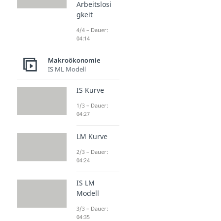
Arbeitslosi
gkeit
4/4 – Dauer:
04:14
Makroökonomie
IS ML Modell
IS Kurve
1/3 – Dauer:
04:27
LM Kurve
2/3 – Dauer:
04:24
IS LM
Modell
3/3 – Dauer:
04:35