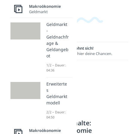
Makroökonomie
Geldmarkt
Geldmarkt
-
Geldnachfr
age &
Lernen lohnt sich!
Geldangeb
Entdecke hier deine Chancen.
ot
1/2 – Dauer:
04:36
Erweiterte
s
Geldmarkt
modell
2/2 – Dauer:
04:50
Weitere Inhalte:
Makroökonomie
Makroökonomie