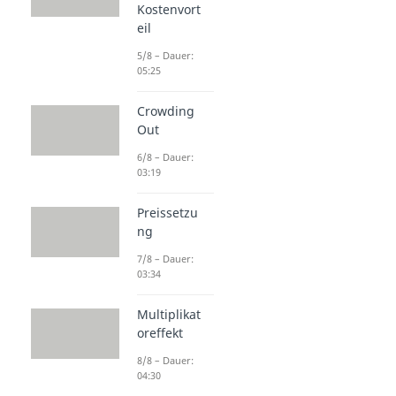
Kostenvort
eil
5/8 – Dauer:
05:25
Crowding
Out
6/8 – Dauer:
03:19
Preissetzu
ng
7/8 – Dauer:
03:34
Multiplikat
oreffekt
8/8 – Dauer:
04:30