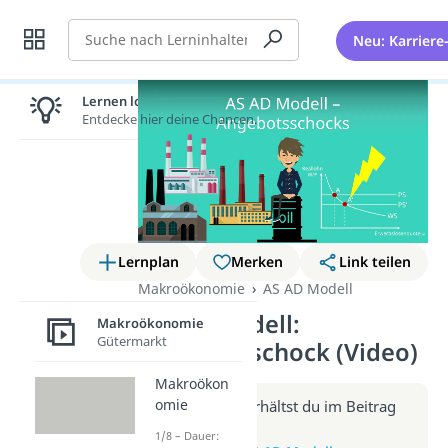
Suche
Neu: Karriere
Lernen lohnt sich!
Entdecke hier deine Chancen.
Lernplan
Merken
Link teilen
Makroökonomie
AS AD Modell
AS AD Modell:
Makroökonomie
Gütermarkt
Angebotsschock (Video)
Makroökon
omie
Weitere Infos erhältst du im Beitrag
zum Video
1/8 – Dauer: