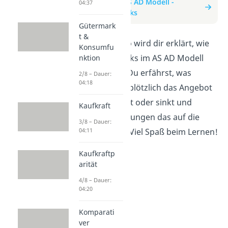
zum Beitrag: AS AD Modell -
04:37
Angebotsschocks
Gütermark
t &
In diesem Video wird dir erklärt, wie
Konsumfu
Angebotsschocks im AS AD Modell
nktion
funktionieren. Du erfährst, was
2/8 – Dauer:
04:18
passiert, wenn plötzlich das Angebot
an Gütern steigt oder sinkt und
Kaufkraft
welche Auswirkungen das auf die
3/8 – Dauer:
04:11
Wirtschaft hat. Viel Spaß beim Lernen!
Kaufkraftp
arität
4/8 – Dauer:
04:20
Komparati
ver