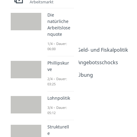
Arbeitsmarkt
AS AD Modell
AS Kurve
Die
Dauer: 04:16
natürliche
AD Kurve
Arbeitslose
Dauer: 04:53
nquote
AS AD Modell
Dauer: 04:11
1/4 – Dauer:
AS AD Modell - Geld- und Fiskalpolitik
06:00
Dauer: 05:15
AS AD Modell - Angebotsschocks
Phillipskur
Dauer: 04:41
ve
AS AD Modell - Übung
2/4 – Dauer:
Dauer: 05:18
03:25
Lohnpolitik
3/4 – Dauer:
05:12
Strukturell
e