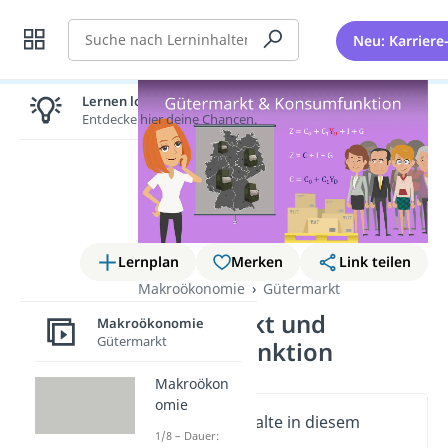
Suche
Neu: Karriere
Lernen lohnt sich!
Entdecke hier deine Chancen.
Lernplan
Merken
Link teilen
Makroökonomie
Gütermarkt
Gütermarkt und
Makroökonomie
Gütermarkt
Konsumfunktion
Makroökon
omie
Wichtige Inhalte in diesem
1/8 – Dauer:
Video