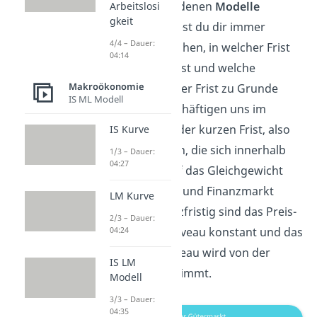
du die verschiedenen
Modelle
Arbeitslosi
gkeit
verstehst, solltest du dir immer
4/4 – Dauer:
vorher klar machen, in welcher Frist
04:14
du dich befindest und welche
Makroökonomie
Annahmen dieser Frist zu Grunde
IS ML Modell
liegen. Wir beschäftigen uns im
Folgenden mit der kurzen Frist, also
IS Kurve
mit Änderungen, die sich innerhalb
1/3 – Dauer:
04:27
eines Jahres auf das Gleichgewicht
auf dem Güter- und Finanzmarkt
LM Kurve
auswirken. Kurzfristig sind das Preis-
2/3 – Dauer:
und das Lohnniveau konstant und das
04:24
Produktionsniveau wird von der
IS LM
Nachfrage bestimmt.
Modell
3/3 – Dauer:
04:35