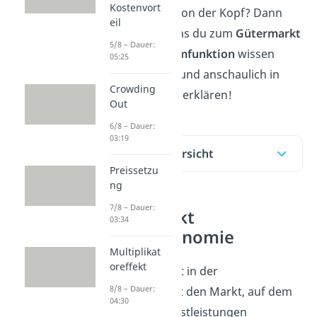
Kostenvort
schwirrt dir schon der Kopf? Dann
eil
lass dir alles, was du zum
Gütermarkt
5/8 – Dauer:
und der
Konsumfunktion
wissen
05:25
musst, einfach und anschaulich in
Crowding
unserem
Video
erklären!
Out
6/8 – Dauer:
03:19
Inhaltsübersicht
Preissetzu
ng
7/8 – Dauer:
Gütermarkt
03:34
Makroökonomie
Multiplikat
oreffekt
Der Gütermarkt in der
8/8 – Dauer:
VWL
bezeichnet den Markt, auf dem
04:30
Güter und Dienstleistungen