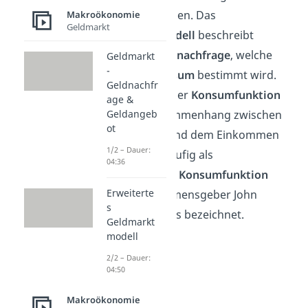
gehandelt werden. Das
Makroökonomie
Geldmarkt
Gütermarktmodell
beschreibt
die
Gütermarktnachfrage
, welche
Geldmarkt
-
durch den
Konsum
bestimmt wird.
Geldnachfr
Die Gleichung der
Konsumfunktion
age &
Geldangeb
stellt den Zusammenhang zwischen
ot
dem Konsum und dem Einkommen
1/2 – Dauer:
dar. Sie wird häufig als
04:36
keynesianische Konsumfunktion
Erweiterte
nach ihrem Namensgeber John
s
Maynard Keynes bezeichnet.
Geldmarkt
modell
2/2 – Dauer:
04:50
Makroökonomie