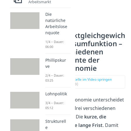
Arbeitsmarkt
Die
natürliche
Arbeitslose
nquote
Gütermarktgleichgewich
t und Konsumfunktion –
1/4 – Dauer:
06:00
Die verschiedenen
Zeithorizonte der
Phillipskur
Makroökonomie
ve
2/4 – Dauer:
zur Stelle im Video springen
03:25
(00:09)
Lohnpolitik
In der Makroökonomie unterscheidet
3/4 – Dauer:
man zwischen drei verschiedenen
05:12
Zeithorizonten: Die
kurze, die
Strukturell
mittlere und die lange Frist
. Damit
e