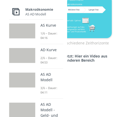
Makroökonomie
AS AD Modell
AS Kurve
1/6 – Dauer:
04:16
Gütermarkt: verschiedene Zeithorizonte
AD Kurve
Studyflix vernetzt: Hier ein Video aus
2/6 – Dauer:
einem anderen Bereich
04:53
AS AD
Modell
3/6 – Dauer:
04:11
AS AD
Modell -
Geld- und