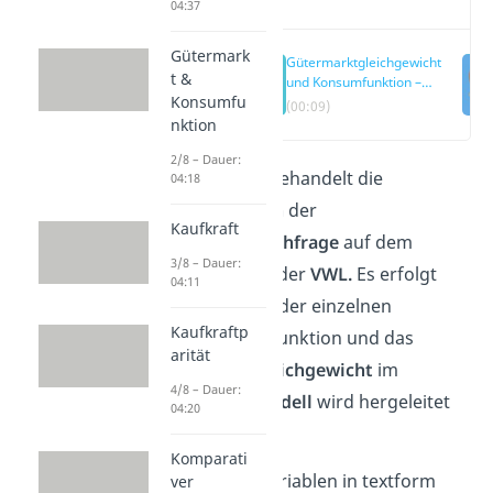
04:37
Gütermark
Gütermarktgleichgewicht
t &
und Konsumfunktion –
Konsumfu
Die verschiedenen
(00:09)
Zeithorizonte der
nktion
Makroökonomie
2/8 – Dauer:
Dieser Artikel behandelt die
04:18
Kosumfunktion
der
Kaufkraft
Gütermarktnachfrage
auf dem
3/8 – Dauer:
Gütermarkt
in der
VWL.
Es erfolgt
04:11
eine Erklärung der einzelnen
Kaufkraftp
Variablen der Funktion und das
arität
Gütermarktgleichgewicht
im
4/8 – Dauer:
Gütermarktmodell
wird hergeleitet
04:20
und erläutert.
Komparati
Bei so vielen Variablen in textform
ver