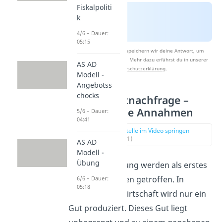
Fiskalpoliti
k
4/6 – Dauer:
05:15
Nach Beantwortung speichern wir deine Antwort, um
Studyflix zu verbessern. Mehr dazu erfährst du in unserer
AS AD
Datenschutzerklärung
.
Modell -
Angebotss
chocks
Gütermarktnachfrage –
Vereinfachte Annahmen
5/6 – Dauer:
04:41
zur Stelle im Video springen
(00:51)
AS AD
Modell -
Übung
Zur Vereinfachung werden als erstes
einige Annahmen getroffen. In
6/6 – Dauer:
05:18
unserer Volkswirtschaft wird nur ein
Gut produziert. Dieses Gut liegt