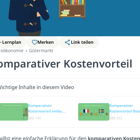
Lernplan
Merken
Link teilen
roökonomie
Gütermarkt
omparativer Kostenvorteil
ichtige Inhalte in diesem Video
Komparativer
Komparativer
Kostenvorteil einfach
Kostenvorteil Bei
erklärt
(00:14)
(00:33)
illst eine einfache Erklärung für den
komparativen Kosten