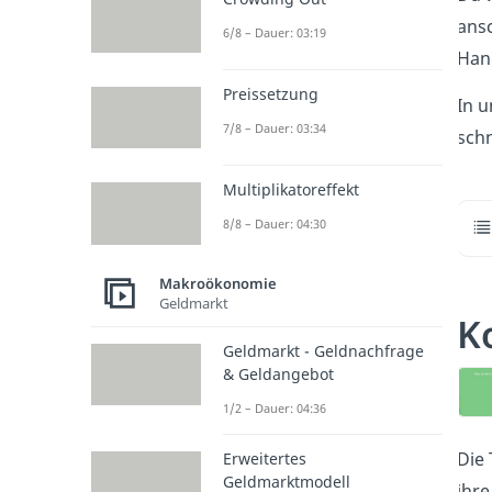
ansc
6/8 – Dauer: 03:19
Hand
Preissetzung
In 
7/8 – Dauer: 03:34
schn
Multiplikatoreffekt
8/8 – Dauer: 04:30
Makroökonomie
Geldmarkt
K
Geldmarkt - Geldnachfrage
& Geldangebot
1/2 – Dauer: 04:36
Die 
Erweitertes
Geldmarktmodell
ihre