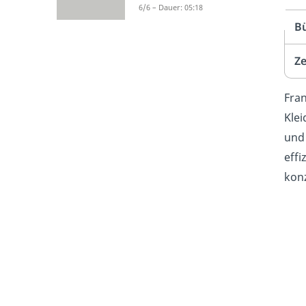
6/6 – Dauer: 05:18
B
Ze
Fran
Kle
und 
effi
konz