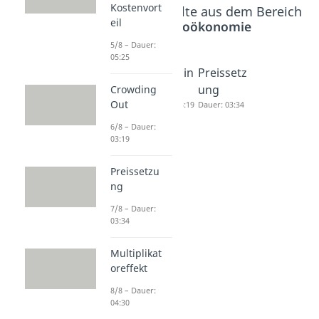
Kostenvort
Beliebte Inhalte aus dem Bereich
eil
Makroökonomie
5/8 – Dauer:
05:25
Kompara
Crowdin
Preissetz
tiver
g Out
ung
Crowding
Out
Kostenv
Dauer: 03:19
Dauer: 03:34
orteil
6/8 – Dauer:
Dauer: 05:25
03:19
Preissetzu
ng
7/8 – Dauer:
03:34
Multiplikat
oreffekt
8/8 – Dauer:
04:30