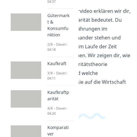
04:37
In diesem Erklärvideo erklären wir dir,
Gütermark
was Kaufkraftparität bedeutet. Du
t &
Konsumfu
erfährst, wie Währungen im
nktion
Verhältnis zueinander stehen und
2/8 – Dauer:
warum sie sich im Laufe der Zeit
04:18
verändern können. Wir zeigen dir, wie
Kaufkraft
die Kaufkraftparitätstheorie
funktioniert und welche
3/8 – Dauer:
04:11
Auswirkungen sie auf die Wirtschaft
haben kann.
Kaufkraftp
arität
4/8 – Dauer:
04:20
Komparati
ver