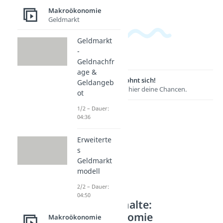
Makroökonomie
Geldmarkt
Geldmarkt
-
Geldnachfr
age &
Lernen lohnt sich!
Geldangeb
Entdecke hier deine Chancen.
ot
1/2 – Dauer:
04:36
Erweiterte
s
Geldmarkt
modell
2/2 – Dauer:
04:50
Weitere Inhalte:
Makroökonomie
Makroökonomie