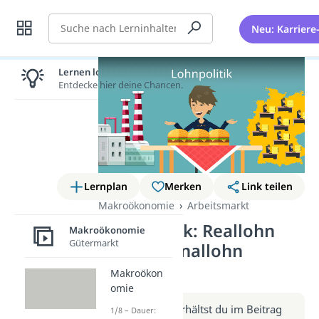
Suche
Neu: Karriere
Lernen lohnt sich!
Entdecke hier deine Chancen.
Lernplan
Merken
Link teilen
Makroökonomie
Arbeitsmarkt
Lohnpolitik: Reallohn
Makroökonomie
Gütermarkt
und Nominallohn
(Video)
Makroökon
omie
Weitere Infos erhältst du im Beitrag
1/8 – Dauer: