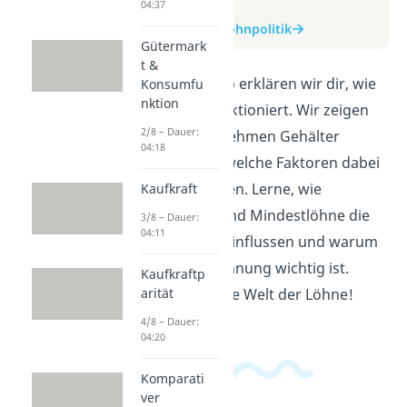
04:37
zum Video
zum Beitrag: Lohnpolitik
Gütermark
t &
In diesem Video erklären wir dir, wie
Konsumfu
nktion
Lohnpolitik funktioniert. Wir zeigen
2/8 – Dauer:
dir, wie Unternehmen Gehälter
04:18
festlegen und welche Faktoren dabei
eine Rolle spielen. Lerne, wie
Kaufkraft
Tarifverträge und Mindestlöhne die
3/8 – Dauer:
04:11
Lohnpolitik beeinflussen und warum
gerechte Entlohnung wichtig ist.
Kaufkraftp
arität
Tauche ein in die Welt der Löhne!
4/8 – Dauer:
04:20
Komparati
ver