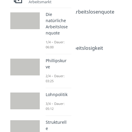
Arbeitsmarkt
Arbeitsmarkt
Die natürliche Arbeitslosenquote
Die
Dauer: 06:00
natürliche
Phillipskurve
Arbeitslose
Dauer: 03:25
nquote
Lohnpolitik
Dauer: 05:12
1/4 – Dauer:
Strukturelle Arbeitslosigkeit
06:00
Dauer: 04:14
Phillipskur
ve
2/4 – Dauer:
03:25
Lohnpolitik
3/4 – Dauer:
05:12
Strukturell
e