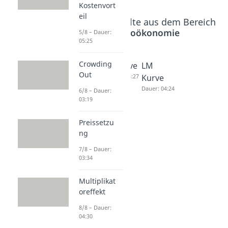
Kostenvort
eil
Beliebte Inhalte aus dem Bereich
Makroökonomie
5/8 – Dauer:
05:25
Crowding
Struktur
IS Kurve
LM
Out
elle
Dauer: 04:27
Kurve
Arbeitslo
Dauer: 04:24
6/8 – Dauer:
03:19
sigkeit
Dauer: 04:14
Preissetzu
ng
7/8 – Dauer:
03:34
Multiplikat
oreffekt
8/8 – Dauer:
04:30