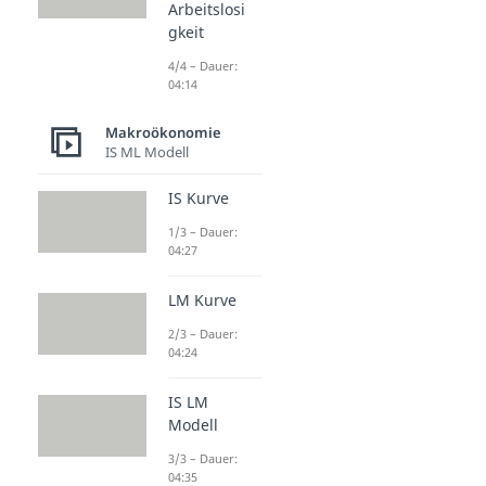
Arbeitslosi
gkeit
4/4 – Dauer:
04:14
Makroökonomie
IS ML Modell
IS Kurve
1/3 – Dauer:
04:27
LM Kurve
2/3 – Dauer:
04:24
IS LM
Modell
3/3 – Dauer:
04:35