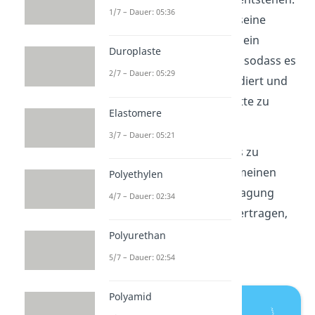
1/7 – Dauer: 05:36
Eine Kette kann auch seine
Radikaleigenschaft an ein
Duroplaste
Monomer übergeben, sodass es
2/7 – Dauer: 05:29
sich an diese Kette addiert und
anfängt, eine neue Kette zu
Elastomere
bilden.
3/7 – Dauer: 05:21
In beiden Fällen kommt es zu
Verzweigungen
. Im Allgemeinen
Polyethylen
wird bei der Kettenübertragung
4/7 – Dauer: 02:34
nicht direkt eine Kette übertragen,
sondern die
Fähigkeit zur
Polyurethan
Kettenbildung
.
5/7 – Dauer: 02:54
Polyamid