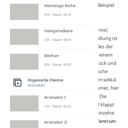
labil und kann somit zum Beispiel
Homologe Reihe
photolytisch
(unter
6/8 – Dauer: 05:18
Lichteinwirkung) oder
thermolytisch
(durch Wärme)
Halogenalkane
gespalten werden. Die Spaltung ist
7/8 – Dauer: 08:10
homolytisch
, das heißt jedes der
beiden Radikale bleibt mit einem
Methan
ungepaarten
Elektron
zurück und
8/8 – Dauer: 05:02
sind bereit für die radikalische
Polymerisation. Das Starterradikal
Organische Chemie
Aromaten
kann nun mit einem Monomer, hier
also mit
Styrol
, reagieren. Die
Aromaten I
Doppelbindung
von Styrol klappt
1/6 – Dauer: 05:22
zum Radikal um und das einzelne
Elektron (auch
reaktives Zentrum
Aromaten II