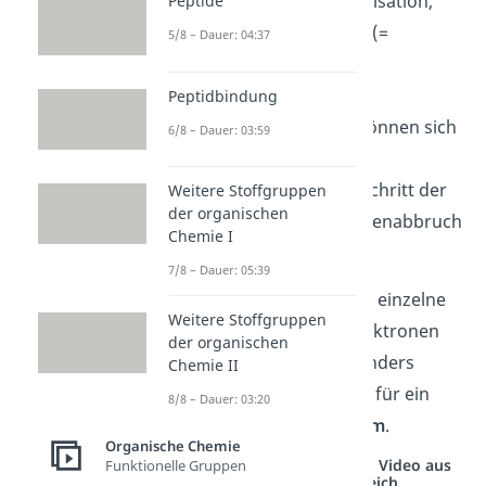
Propagation
: Polymerisation,
Peptide
also Kettenwachstum (=
5/8 – Dauer: 04:37
Wachstumsreaktion)
Kettenübertragung:
Peptidbindung
entstandene Ketten können sich
6/8 – Dauer: 03:59
verzweigen
Termination
: letzter Schritt der
Weitere Stoffgruppen
der organischen
Polymerisation (= Kettenabbruch
Chemie I
= Abbruchreaktion)
7/8 – Dauer: 05:39
Radikale sind Teilchen, die einzelne
Weitere Stoffgruppen
und damit ungepaarte Elektronen
der organischen
besitzen. Diese sind besonders
Chemie II
reaktiv
und sorgen damit für ein
8/8 – Dauer: 03:20
schnelles
Kettenwachstum
.
Organische Chemie
Studyflix vernetzt: Hier ein Video aus
Funktionelle Gruppen
einem anderen Bereich