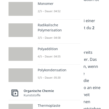
Monomer
anfällig für bestimmte
2/5 – Dauer: 04:52
Nebenreaktionen
, die
Kettenübertragungen
. Bei einer
Radikalische
Kettenübertragung kannst du
2
Polymerisation
Fälle
unterscheiden:
3/5 – Dauer: 04:58
Ein Radikal gibt seine
Polyaddition
Eigenschaft an eine bereits
4/5 – Dauer: 04:55
bestehende Kette weiter. Das
passiert vor allem dann, wenn
Polykondensation
schon viele Monomere
5/5 – Dauer: 05:30
verbraucht sind. Wird die
Radikaleigenschaft also an eine
Organische Chemie
nicht-endständige Einheit
Kunststoffe
übertragen, dann können
Thermoplaste
verzweigte Polymere entstehen.