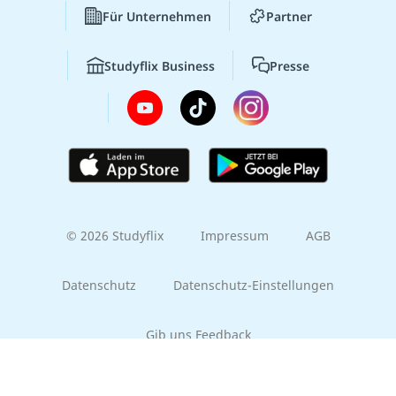
Für Unternehmen
Partner
Studyflix Business
Presse
© 2026 Studyflix
Impressum
AGB
Datenschutz
Datenschutz-Einstellungen
Gib uns Feedback
Part of the
EMBRACE family