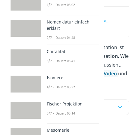
1/7 – Dauer: 05:02
Radikalische
Polymerisation
Nomenklatur einfach
einfach erklärt
(00:13)
erklärt
2/7 – Dauer: 04:48
Die bekannteste Polymerisation ist
Chiralität
die
radikalische
Polymerisation.
Wie
3/7 – Dauer: 05:41
genau ihr
Mechanismus
aussieht,
zeigen wir dir in unserem
Video
und
Isomere
im Beitrag!
4/7 – Dauer: 05:22
Fischer Projektion
Inhaltsübersicht
5/7 – Dauer: 05:14
Mesomerie
Radikalische