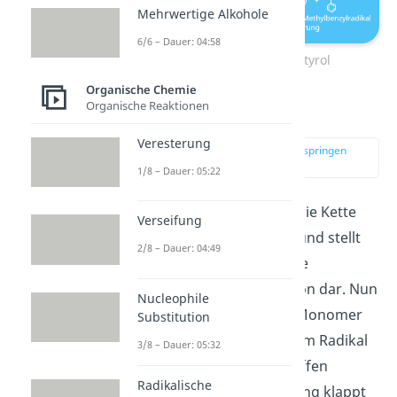
Mehrwertige Alkohole
6/6 – Dauer: 04:58
Selbstinitiation von Styrol
Organische Chemie
Organische Reaktionen
Propagation
Veresterung
zur Stelle im Video springen
(02:01)
1/8 – Dauer: 05:22
In der
Propagation
wird die Kette
Verseifung
immer weiter verlängert und stellt
2/8 – Dauer: 04:49
damit also die tatsächliche
radikalische Polymerisation dar. Nun
Nucleophile
kann das nächste Styrol-Monomer
Substitution
an der Doppelbindung vom Radikal
3/8 – Dauer: 05:32
aus der Initiation angegriffen
Radikalische
werden. Die Doppelbindung klappt