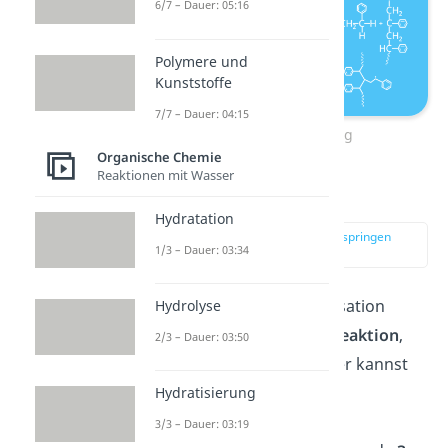
6/7 – Dauer: 05:16
Polymere und
Kunststoffe
7/7 – Dauer: 04:15
Kettenübertragung
Organische Chemie
Reaktionen mit Wasser
Termination
Hydratation
zur Stelle im Video springen
1/3 – Dauer: 03:34
(03:32)
Die radikalische Polymerisation
Hydrolyse
endet mit einer
Abbruchreaktion
,
2/3 – Dauer: 03:50
der
Termination
. Auch hier kannst
du verschiedene Fälle
Hydratisierung
unterscheiden. Für eine
3/3 – Dauer: 03:19