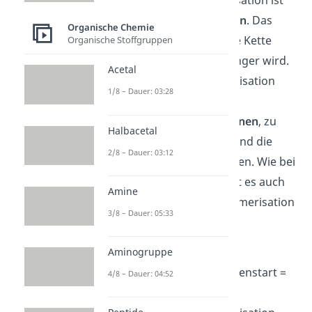
eine
Kettenpolymerisation
. Das
Organische Chemie
heißt, dass die wachsende Kette
Organische Stoffgruppen
stets um ein
Monomer
länger wird.
Acetal
Neben der Kettenpolymerisation
1/8 – Dauer: 03:28
gibt es auch die
Stufenwachstumsreaktionen
, zu
Halbacetal
denen die
Polyaddition
und die
2/8 – Dauer: 03:12
Polykondensation
gehören. Wie bei
jeder
Polymerisation
gibt es auch
Amine
bei der radikalischen Polymerisation
3/8 – Dauer: 05:33
4 Teilschritte:
Initiation
: Anfang der
Aminogruppe
Polymerisation (= Kettenstart =
4/8 – Dauer: 04:52
Primärreaktion)