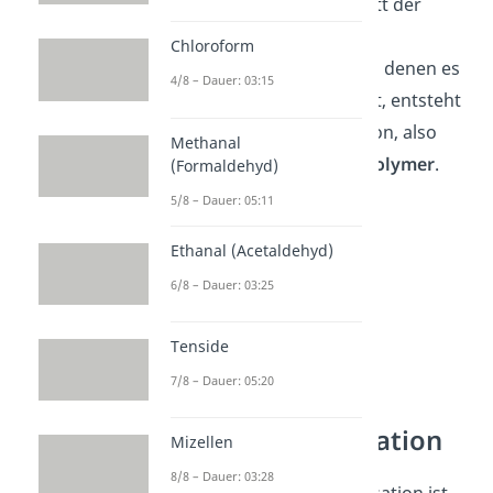
Kettenwachstum im Schritt der
Propagation und
Chloroform
Kettenübertragungen, bei denen es
4/8 – Dauer: 03:15
zu Verzweigungen kommt, entsteht
am Ende durch Termination, also
Methanal
Abbruchreaktionen, ein
Polymer
.
(Formaldehyd)
5/8 – Dauer: 05:11
Ethanal (Acetaldehyd)
6/8 – Dauer: 03:25
Tenside
7/8 – Dauer: 05:20
Kettenpolymerisation
Mizellen
8/8 – Dauer: 03:28
Die radikalische Polymerisation ist