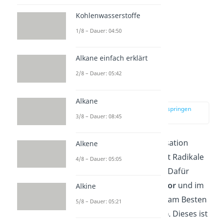
Kohlenwasserstoffe
1/8 – Dauer: 04:50
Alkane einfach erklärt
2/8 – Dauer: 05:42
Initiation
Alkane
zur Stelle im Video springen
3/8 – Dauer: 08:45
(00:49)
Die radikalische Polymerisation
Alkene
beginnt damit, dass zuerst Radikale
4/8 – Dauer: 05:05
gebildet werden müssen. Dafür
benötigst du einen
Initiator
und im
Alkine
Falle von Styrol wählst du am Besten
5/8 – Dauer: 05:21
Dibenzoylperoxid
(DBPO)
. Dieses ist