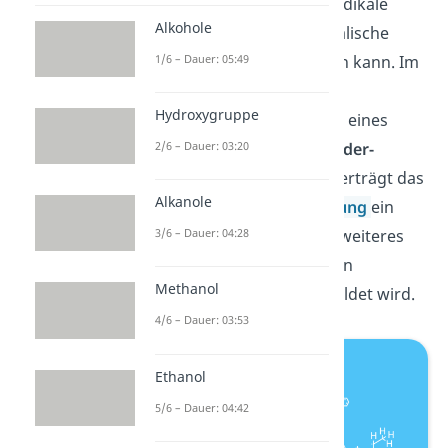
reagieren, sodass zwei Radikale
Alkohole
entstehen und eine radikalische
1/6 – Dauer: 05:49
Polymerisation stattfinden kann. Im
1. Schritt kommt es durch
Hydroxygruppe
Wärmezufuhr zur Bildung eines
2/6 – Dauer: 03:20
Dimers
durch die
Diels-Alder-
Reaktion
. Im 2. Schritt überträgt das
Alkanole
Dimer unter
Aromatisierung
ein
3/6 – Dauer: 04:28
Wasserstoffatom auf ein weiteres
Styrol-Monomer, wobei ein
Methanol
Methylbenzylradikal
gebildet wird.
4/6 – Dauer: 03:53
Ethanol
5/6 – Dauer: 04:42