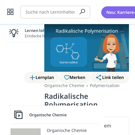
Suche
Neu: Karriere
Lernen lohnt sich!
Entdecke hier deine Chancen.
Lernplan
Merken
Link teilen
Organische Chemie
Polymerisation
Radikalische
Polymerisation
Organische Chemie
Wichtige Inhalte in diesem
Organische Chemie
Video