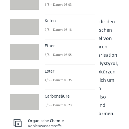
1/5 – Dauer: 05:03
Mechanismus
Keton
Im Folgenden werden wir dir den
Mechanismus
der radikalischen
2/5 – Dauer: 05:18
Polymerisation am
Beispiel von
Ether
Styrol
(Phenylethen) erklären.
Durch radikalische Polymerisation
3/5 – Dauer: 05:55
bildet sich das Polymer
Polystyrol
,
Ester
welches du auch mit PS abkürzen
kannst. Dabei handelt es sich um
4/5 – Dauer: 05:35
einen
Thermoplast
. Durch
Carbonsäure
Wärmezufuhr kannst du also
Polystyrol aufschmelzen und
5/5 – Dauer: 05:23
beliebig oft
plastisch
verformen
.
Organische Chemie
Kohlenwasserstoffe