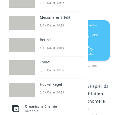
genannt) springt zwei
2/6 – Dauer: 04:32
Kohlenstoffatome weiter.
Mesomerer Effekt
3/6 – Dauer: 04:33
Benzol
4/6 – Dauer: 04:36
Toluol
Initiation der radikalischen
5/6 – Dauer: 03:56
Polymerisation
Hückel Regel
Styrol ist ein besonderes Beispiel, da
6/6 – Dauer: 04:39
es außerdem zur
Selbstinitiation
fähig ist. Das heißt, die Monomere
Organische Chemie
können selbst miteinander
Alkohole