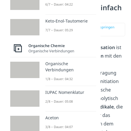
6/7 – Dauer: 04:22
Polymerisation einfach
erklärt
Keto-Enol-Tautomerie
zur Stelle im Video springen
7/7 – Dauer: 05:29
(00:13)
Organische Chemie
Die
radikalische
Polymerisation
ist
Organische Verbindungen
eine
Kettenpolymerisation
mit den
Organische
4 Teilschritten
Initiation,
Verbindungen
Propagation, Kettenübertragung
1/8 – Dauer: 04:32
und Termination. Bei der Initiation
entstehen durch homolytische
IUPAC Nomenklatur
Spaltung und meist thermolytisch
2/8 – Dauer: 05:08
oder photolytisch zwei
Radikale
, die
dann mit einem Monomer das
Aceton
Starterradikal bilden. Nach dem
3/8 – Dauer: 04:07