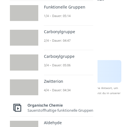
Funktionelle Gruppen
1/4 – Dauer: 05:14
Carbonylgruppe
2/4 – Dauer: 04:47
Carboxylgruppe
3/4 – Dauer: 05:06
Zwitterion
Nach Beantwortung speichern wir deine Antwort, um
4/4 – Dauer: 04:34
Studyflix zu verbessern. Mehr dazu erfährst du in unserer
Datenschutzerklärung
.
Organische Chemie
Sauerstoffhaltige funktionelle Gruppen
Radikalische
Aldehyde
Polymerisation