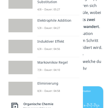
Substitution
zum Radikal um. So addieren sich
4/8 – Dauer: 05:27
immer mehr Styrol-Moleküle, wobei
das
reaktive Zentrum stets zwei
Elektrophile Addition
Kohlenstoffatome weiter wandert
.
5/8 – Dauer: 04:27
Die radikalische Polymerisation
zeichnet aus, dass in jedem Schritt
Induktiver Effekt
ein Monomer zur Kette addiert wird.
6/8 – Dauer: 04:56
Allerdings gibt es auch die
Kettenübertragung, über welche du
Markovnikov Regel
im nächsten Abschnitt mehr
7/8 – Dauer: 04:10
erfährst.
Eliminierung
8/8 – Dauer: 04:58
Organische Chemie