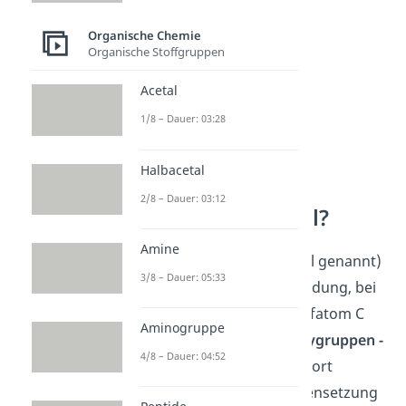
Organische Chemie
Organische Stoffgruppen
Acetal
1/8 – Dauer: 03:28
Halbacetal
2/8 – Dauer: 03:12
Was ist ein Acetal?
Amine
Ein
Acetal
(auch Vollacetal genannt)
3/8 – Dauer: 05:33
ist eine organische Verbindung, bei
der am selben Kohlenstoffatom C
Aminogruppe
zwei Alkoxy- oder Aryloxygruppen -
4/8 – Dauer: 04:52
O
R
gebunden sind. Das Wort
stammt aus der Zusammensetzung