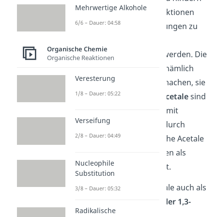
Mehrwertige Alkohole
durch verschiedenste Reaktionen
6/6 – Dauer: 04:58
die verschiedensten Bindungen zu
bilden, können sie durch
Organische Chemie
Acetalbildung
geschützt
werden. Die
Organische Reaktionen
Acetalbildung
kannst du nämlich
Veresterung
relativ leicht rückgängig machen, sie
1/8 – Dauer: 05:22
ist
reversibel
.
Cyclische Acetale
sind
bereits
sehr stabil
und damit
Verseifung
schwieriger abzuspalten durch
2/8 – Dauer: 04:49
saure
Hydrolyse
. Acyclische Acetale
werden also nur sehr selten als
Nucleophile
Schutzgruppen verwendet.
Substitution
Weiterhin kannst du Acetale auch als
3/8 – Dauer: 05:32
Schutzgruppen für 1,2- oder 1,3-
Radikalische
Diole
verwenden. Zwei