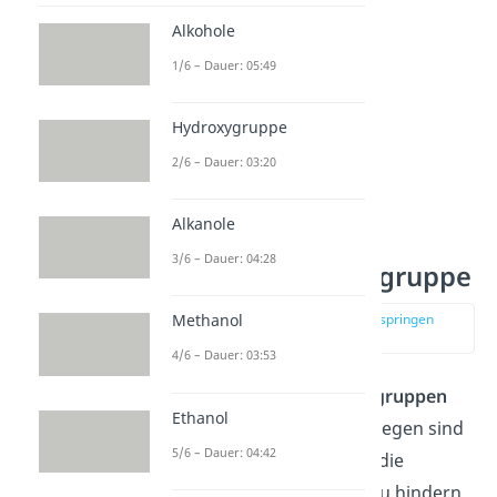
Alkohole
1/6 – Dauer: 05:49
Hydroxygruppe
2/6 – Dauer: 03:20
Alkanole
3/6 – Dauer: 04:28
Acetal als Schutzgruppe
Methanol
zur Stelle im Video springen
(01:55)
4/6 – Dauer: 03:53
Insgesamt sind
Carbonylgruppen
Ethanol
sehr reaktiv
.
Acetale
hingegen sind
5/6 – Dauer: 04:42
eher
reaktionsträge
. Um die
Carbonylgruppen daran zu hindern