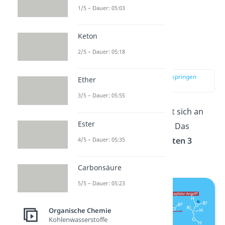
Datenschutzerklärung
.
1/5 – Dauer: 05:03
Keton
Acetalbildung
2/5 – Dauer: 05:18
Mechanismus
zur Stelle im Video springen
Ether
(00:58)
3/5 – Dauer: 05:55
Die
Acetalbildung
schließt sich an
Ester
die
Halbacetalbildung
an. Das
folgende Bild fasst die
ersten 3
4/5 – Dauer: 05:35
Schritte
zusammen.
Carbonsäure
5/5 – Dauer: 05:23
Organische Chemie
Kohlenwasserstoffe