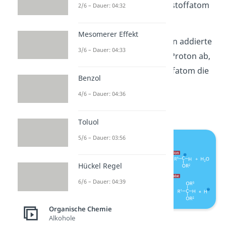
auf und ist an das Kohlenstoffatom
2/6 – Dauer: 04:32
gebunden.
Mesomerer Effekt
Zuletzt gibt das zusammen addierte
3/6 – Dauer: 04:33
Produkt im
4. Schritt
ein Proton ab,
damit auch das Sauerstoffatom die
Benzol
positive Ladung los wird.
4/6 – Dauer: 04:36
Toluol
5/6 – Dauer: 03:56
Hückel Regel
6/6 – Dauer: 04:39
Organische Chemie
Alkohole
Acetalbildung