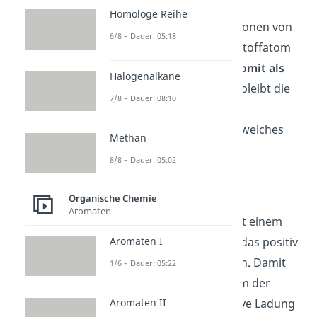
Im
2. Schritt
zieht das
Homologe Reihe
Sauerstoffatom die Elektronen von
6/8 – Dauer: 05:18
der Bindung zum Kohlenstoffatom
zu sich und
spaltet sich somit als
Halogenalkane
Wasser H
O
ab
. Dadurch bleibt die
2
7/8 – Dauer: 08:10
positive Ladung am
Kohlenstoffatom zurück, welches
Methan
nur noch 3 anstatt 4
8/8 – Dauer: 05:02
Bindungspartner hat.
Organische Chemie
Den
3. Schritt
startet der
Aromaten
überschüssige Alkohol mit einem
nucleophilen Angriff
auf das positiv
Aromaten I
geladene Kohlenstoffatom. Damit
1/6 – Dauer: 05:22
nimmt das Sauerstoffatom der
Hydroxygruppe die positive Ladung
Aromaten II