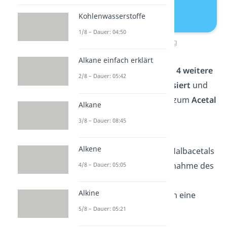
Kohlenwasserstoffe
1/8 – Dauer: 04:50
Halbacetalbildung
Alkane einfach erklärt
Anschließend folgen noch
4 weitere
2/8 – Dauer: 05:42
Schritte
, die
säure-katalysiert
und
unter
Wasserabspaltung
zum
Acetal
Alkane
führen.
3/8 – Dauer: 08:45
Im
1. Schritt
wird die
Alkene
Hydroxygruppe -OH des Halbacetals
protoniert. Durch die Aufnahme des
4/8 – Dauer: 05:05
+
Protons H
trägt das
Alkine
Sauerstoffatom schließlich eine
positive Ladung.
5/8 – Dauer: 05:21