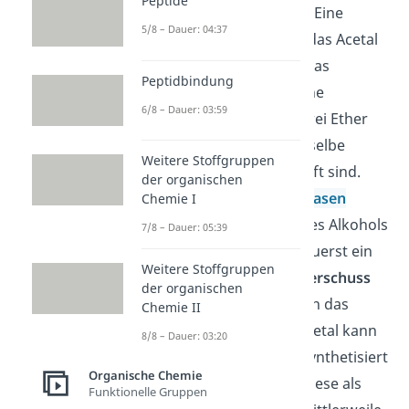
Peptide
von
Acet
um und
Al
kohol. Eine
5/8 – Dauer: 04:37
weitere Bezeichnung für das Acetal
ist
„geminaler Diether“
, das
Peptidbindung
bedeutet, dass zwei gleiche
6/8 – Dauer: 03:59
funktionelle Gruppen
(zwei Ether
1
2
R
-O-
R
= Diether) an dasselbe
Weitere Stoffgruppen
Kohlenstoffatom verknüpft sind.
der organischen
Durch eine
säure
– oder
basen
Chemie I
katalysierte Addition
eines Alkohols
7/8 – Dauer: 05:39
an ein
Aldehyd
entsteht zuerst ein
Weitere Stoffgruppen
Halbacetal
. Bei einem
Überschuss
der organischen
an Alkohol
wird schließlich das
Chemie II
Vollacetal
gebildet. Ein Acetal kann
8/8 – Dauer: 03:20
außerdem aus
Ketonen
synthetisiert
Organische Chemie
werden. Früher wurden diese als
Funktionelle Gruppen