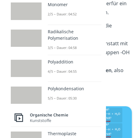
Aminoalkohol musst du hierfür ein
Monomer
1,2-Amino
thiol
verwenden.
2/5 – Dauer: 04:52
Bei
Thioacetalen
werden die
Radikalische
Sauerstoffatome durch
Polymerisation
Schwefelatome
ersetzt. Anstatt mit
3/5 – Dauer: 04:58
Alkoholen, die Hydroxygruppen -OH
besitzen, reagiert die
Polyaddition
Carbonylgruppe mit
Thiolen
, also
4/5 – Dauer: 04:55
Thiolgruppen -SH
.
Polykondensation
5/5 – Dauer: 05:30
Organische Chemie
Kunststoffe
Thermoplaste