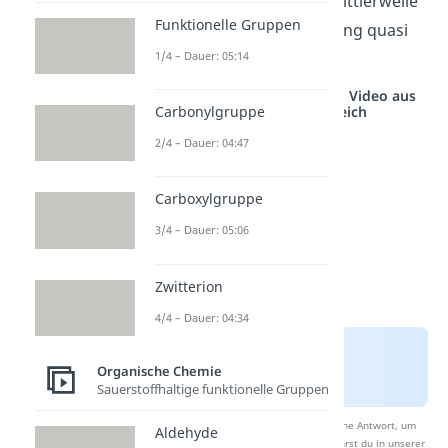
Ketale bezeichnet, aber mittlerweile
Funktionelle Gruppen
findet diese Unterscheidung quasi
1/4 – Dauer: 05:14
keine Beachtung mehr.
Studyflix vernetzt: Hier ein Video aus
einem anderen Bereich
Carbonylgruppe
2/4 – Dauer: 04:47
Carboxylgruppe
3/4 – Dauer: 05:06
Zwitterion
4/4 – Dauer: 04:34
Organische Chemie
Sauerstoffhaltige funktionelle Gruppen
Nach Beantwortung speichern wir deine Antwort, um
Aldehyde
Studyflix zu verbessern. Mehr dazu erfährst du in unserer