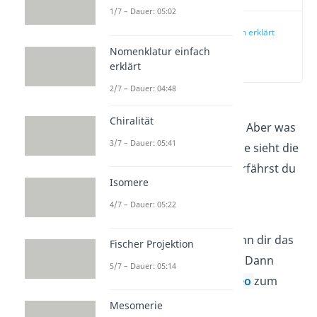
1/7 – Dauer: 05:02
Acetal einfach erklärt
Nomenklatur einfach
(00:14)
erklärt
2/7 – Dauer: 04:48
Ein
Acetal
wird gerne als
Chiralität
Schutzgruppe
verwendet. Aber was
3/7 – Dauer: 05:41
genau sind Acetale und wie sieht die
Acetalbildung
aus? Das erfährst du
Isomere
in diesem Artikel!
4/7 – Dauer: 05:22
Du verstehst chemische
Mechanismen besser, wenn dir das
Fischer Projektion
jemand zeigt und erklärt? Dann
5/7 – Dauer: 05:14
schau dir doch unser
Video
zum
Thema Acetal an.
Mesomerie