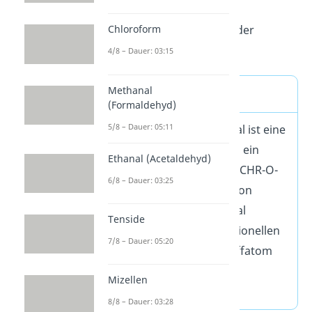
du ein Acetal vor allem als
Schutzgruppe
für Diole oder
Chloroform
Carbonylgruppen.
4/8 – Dauer: 03:15
Methanal
Definition
(Formaldehyd)
5/8 – Dauer: 05:11
Ein Acetal oder Vollacetal ist eine
organische Verbindung, ein
Ethanal (Acetaldehyd)
1
geminaler Diether
R
-O-CHR-O-
6/8 – Dauer: 03:25
2
R
, der durch Addition von
Alkohol an ein Halbacetal
Tenside
entsteht. Die zwei funktionellen
7/8 – Dauer: 05:20
Gruppen am Kohlenstoffatom
sind Alkoxy- oder
Mizellen
Aryloxygruppen -OR.
8/8 – Dauer: 03:28