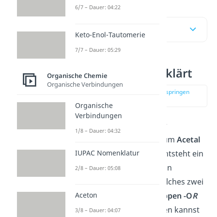
6/7 – Dauer: 04:22
Inhaltsübersicht
Keto-Enol-Tautomerie
7/7 – Dauer: 05:29
Acetal einfach erklärt
Organische Chemie
Organische Verbindungen
zur Stelle im Video springen
(00:14)
Organische
Verbindungen
Ein
Halbacetal
kann unter
1/8 – Dauer: 04:32
Überschuss an
Alkohol
zum
Acetal
IUPAC Nomenklatur
weiter reagieren. Dabei entsteht ein
geminaler
Diether
, also ein
2/8 – Dauer: 05:08
Kohlenstoffatom C, an welches zwei
Alkoxy- oder Aryloxygruppen -O
R
Aceton
gebunden sind. Verwenden kannst
3/8 – Dauer: 04:07