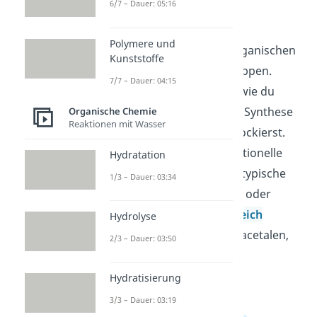
6/7 – Dauer: 05:16
verstehen
Polymere und
Acetale gehören in der organischen
Kunststoffe
Chemie zu den Schutzgruppen.
7/7 – Dauer: 04:15
Schutzgruppen zeigt dir, wie du
reaktive Gruppen in einer Synthese
Organische Chemie
Reaktionen mit Wasser
gezielt vorübergehend blockierst.
Dabei achtest du auf funktionelle
Hydratation
Gruppen, Reaktivität und typische
1/3 – Dauer: 03:34
Schritte wie Protonierung oder
Hydrolyse. Im
Chemiebereich
Hydrolyse
findest du Videos zu Halbacetalen,
2/3 – Dauer: 03:50
Alkoholen und mehr.
Hydratisierung
3/3 – Dauer: 03:19