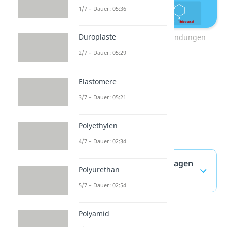
1/7 – Dauer: 05:36
Duroplaste
verschiedene Acetal Verbindungen
2/7 – Dauer: 05:29
Elastomere
3/7 – Dauer: 05:21
Polyethylen
4/7 – Dauer: 02:34
Acetal — häufigste Fragen
Polyurethan
(ausklappen)
5/7 – Dauer: 02:54
Polyamid
Schutzgruppen