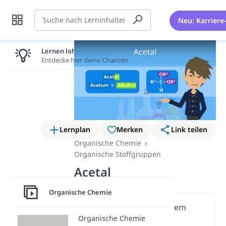
Suche
Neu: Karriere
Lernen lohnt sich!
Entdecke hier deine Chancen.
Lernplan
Merken
Link teilen
Organische Chemie
Organische Stoffgruppen
Acetal
Organische Chemie
Wichtige Inhalte in diesem
Organische Chemie
Video