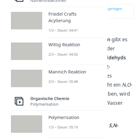
Namensreaktionen
zur Stelle im Video springen
Friedel Crafts
(02:37)
Acylierung
Neben den einfachen
1/3 – Dauer: 04:41
sogenannten
O,O
-Acetalen
gibt es
Wittig Reaktion
auch die
N,O
-Acetale
. Bei der
2/3 – Dauer: 04:56
Additionsreaktion eines
Aldehyds
oder
Ketons
mit einem
1,2-
Mannich Reaktion
Aminoalkohol
anstatt eines
3/3 – Dauer: 05:48
einfachen Alkohols entsteht ein
N
,
O
-
Acetal. Wie zuvor beschrieben, wird
Organische Chemie
auch bei dieser Reaktion Wasser
Polymerisation
abgespalten.
Polymerisation
Weiterhin gibt es auch die
S
,
N
-
1/5 – Dauer: 05:19
Acetale
. Statt einem 1,2-