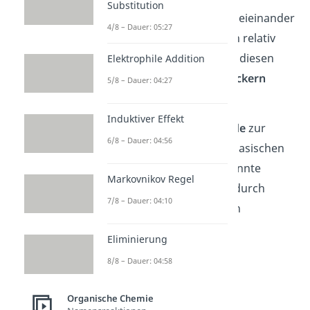
Substitution
Hydroxygruppen so eng beieinander
4/8 – Dauer: 05:27
sind wie Carbonylgruppen relativ
reaktiv, weshalb man sich diesen
Elektrophile Addition
Mechanismus von den
Zuckern
5/8 – Dauer: 04:27
abgeguckt hat.
Induktiver Effekt
Allgemein neigen
Aldehyde
zur
6/8 – Dauer: 04:56
Selbstaddition
bei stark basischen
Bedingungen. Die sogenannte
Markovnikov Regel
Aldoladdition
kannst du durch
7/8 – Dauer: 04:10
Acetale als Schutzgruppen
verhindern.
Eliminierung
8/8 – Dauer: 04:58
Weitere Acetal
Verbindungen
Organische Chemie