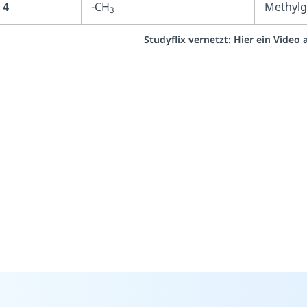
4
-CH
Methyl
3
Studyflix vernetzt: Hier ein Video