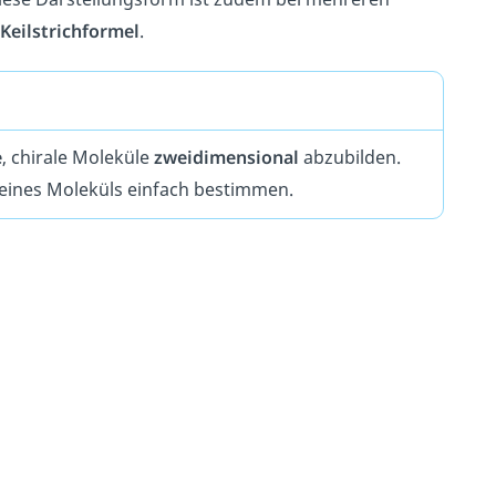
Keilstrichformel
.
e
, chirale Moleküle
zweidimensional
abzubilden.
n eines Moleküls einfach bestimmen.