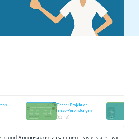
tion
Fischer Projektion
meso-Verbindungen
(02:18)
ern
und
Aminosäuren
zusammen. Das erklären wir