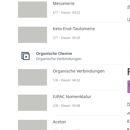
Mesomerie
d
6/7 – Dauer: 04:22
U
Keto-Enol-Tautomerie
7/7 – Dauer: 05:29
Organische Chemie
Organische Verbindungen
Organische Verbindungen
1/8 – Dauer: 04:32
IUPAC Nomenklatur
D
2/8 – Dauer: 05:08
v
K
Aceton
K