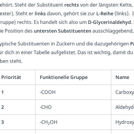
ehört. Steht der Substituent
rechts
von der längsten Kette,
exter). Steht er
links
davon, gehört sie zur
L-Reihe
(links). 
ruppe) rechts. Es handelt sich also um
D-Glycerinaldehyd
.
ie Position des
untersten Substituenten
ausschlaggebend, 
ypische Substituenten in Zuckern und die dazugehörigen
P
ür dich in einer Tabelle aufgelistet. Das ist wichtig, damit
ben steht.
Priorität
Funktionelle Gruppe
Name
1
-COOH
Carboxy
2
-CHO
Aldehy
3
-CH
OH
Hydrox
2