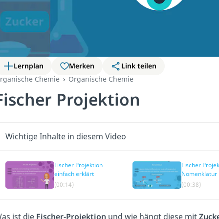
Lernplan
Merken
Link teilen
rganische Chemie
Organische Chemie
Fischer Projektion
Wichtige Inhalte in diesem Video
Fischer Projektion
Fischer Projek
einfach erklärt
Nomenklatur
(00:14)
(00:38)
as ist die
Fischer-Projektion
und wie hängt diese mit
Zuck