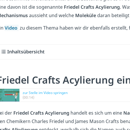
ine davon ist die sogenannte
Friedel
Crafts
Acylierung
. Wa
echanismus
aussieht und welche
Moleküle
daran beteiligt 
in
Video
zu diesem Thema haben wir dir ebenfalls erstellt, f
Inhaltsübersicht
Friedel Crafts Acylierung ei
zur Stelle im Video springen
(00:14)
ei der
Friedel
Crafts
Acylierung
handelt es sich um eine
Na
en Chemikern Charles Friedel und James Mason Crafts benan
rafts
Alkylierung
entdeckt, weshalb sich die Namen auch s