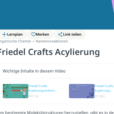
Lernplan
Merken
Link teilen
rganische Chemie
Namensreaktionen
Friedel Crafts Acylierung
Wichtige Inhalte in diesem Video
Friedel Crafts
Friedel Crafts
Acylierung einfach
Acylierung
erklärt
Mechanismu
(00:14)
(01:06)
m bestimmte Molekülstrukturen herzustellen, gibt es in d