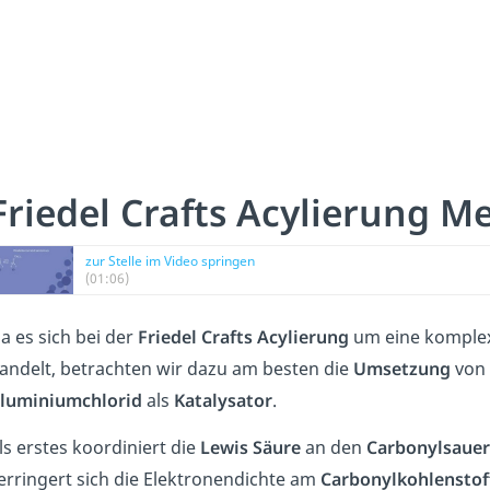
Friedel Crafts Acylierung 
zur Stelle im Video springen
(01:06)
a es sich bei der
Friedel
Crafts
Acylierung
um eine komplex
andelt, betrachten wir dazu am besten die
Umsetzung
von
luminiumchlorid
als
Katalysator
.
ls erstes koordiniert die
Lewis
Säure
an den
Carbonylsauer
erringert sich die Elektronendichte am
Carbonylkohlenstof