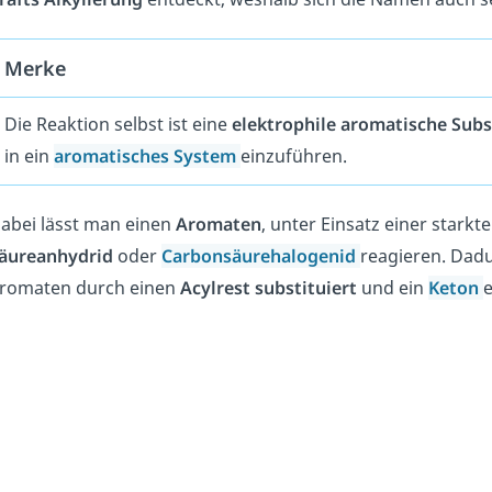
Merke
Die Reaktion selbst ist eine
elektrophile
aromatische
Subs
in ein
aromatisches
System
einzuführen.
abei lässt man einen
Aromaten
, unter Einsatz einer starkt
äureanhydrid
oder
Carbonsäurehalogenid
reagieren. Dad
romaten durch einen
Acylrest
substituiert
und ein
Keton
e