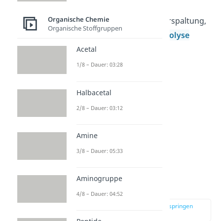
ist die sogenannte
saure
Organische Chemie
Esterhydrolyse
oder Esterspaltung,
Organische Stoffgruppen
oft auch einfach nur
Hydrolyse
genannt.
Acetal
1/8 – Dauer: 03:28
Halbacetal
2/8 – Dauer: 03:12
Amine
3/8 – Dauer: 05:33
Veresterung
Aminogruppe
Mechanismus
4/8 – Dauer: 04:52
zur Stelle im Video springen
(00:53)