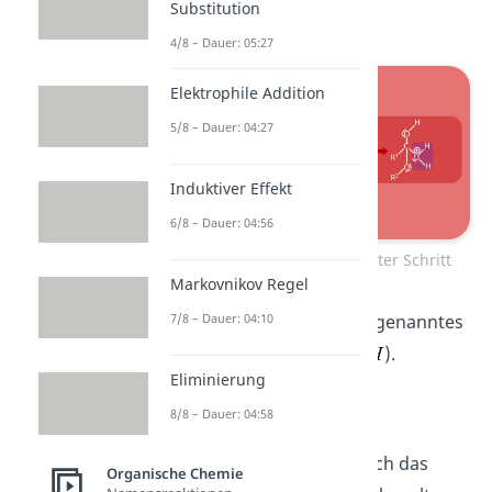
Substitution
) aus.
4/8 – Dauer: 05:27
Elektrophile Addition
5/8 – Dauer: 04:27
Induktiver Effekt
6/8 – Dauer: 04:56
Fischer Veresterung – zweiter Schritt
Markovnikov Regel
7/8 – Dauer: 04:10
Daraufhin entsteht ein sogenanntes
Oxonium-Ion (
).
Eliminierung
8/8 – Dauer: 04:58
Dritter Schritt
Im
dritten Schritt
kann sich das
Organische Chemie