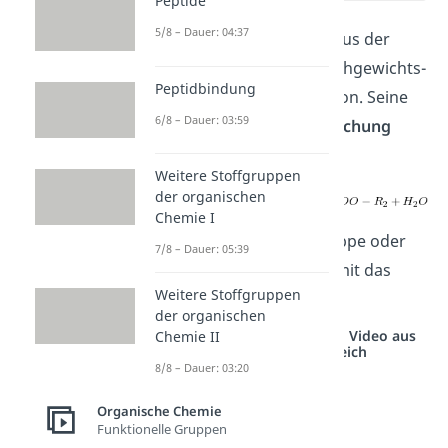
Peptide
5/8 – Dauer: 04:37
Der Reaktionsmechanismus der
Esterbildung ist eine Gleichgewichts-
Peptidbindung
und Kondensationsreaktion. Seine
6/8 – Dauer: 03:59
allgemeine Reaktionsgleichung
sieht wie folgt aus:
Weitere Stoffgruppen
der organischen
Chemie I
Die funktionelle Estergruppe oder
7/8 – Dauer: 05:39
auch Esterbindung ist somit das
Weitere Stoffgruppen
.
der organischen
Studyflix vernetzt: Hier ein Video aus
Chemie II
einem anderen Bereich
8/8 – Dauer: 03:20
Organische Chemie
Funktionelle Gruppen