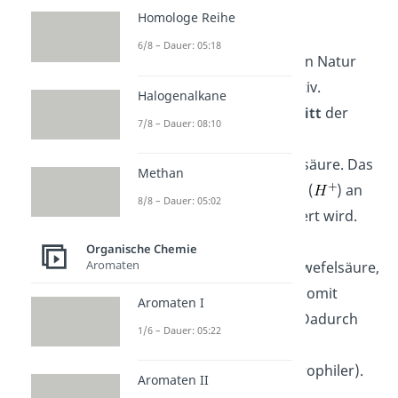
Homologe Reihe
Erster Schritt
6/8 – Dauer: 05:18
Die Carbonsäuren sind von Natur
aus nicht besonders reaktiv.
Halogenalkane
Deshalb ist der
erste Schritt
der
7/8 – Dauer: 08:10
sauren Esterbildung die
Protonierung der Carbonsäure. Das
Methan
bedeutet, dass ein Proton (
) an
8/8 – Dauer: 05:02
die Carbonsäure angelagert wird.
Dieses Proton erhält die
Organische Chemie
Aromaten
Carbonsäure von der Schwefelsäure,
welche die Reaktion also somit
Aromaten I
startet (=Säurekatalyse). Dadurch
1/6 – Dauer: 05:22
wird die Carbonsäure
reaktionsfreudiger (elektrophiler).
Aromaten II