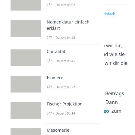
1/7 – Dauer: 05:02
Veresterung einfach
erklärt
Nomenklatur einfach
(00:12)
erklärt
2/7 – Dauer: 04:48
In diesem Beitrag erklären wir dir,
Chiralität
was die Veresterung ist und wie sie
3/7 – Dauer: 05:41
abläuft. Außerdem zeigen wir dir die
verschiedenen Arten der
Isomere
Veresterung.
4/7 – Dauer: 05:22
Du willst den Inhalt dieses Beitrags
noch schneller verstehen? Dann
Fischer Projektion
schau dir gerne unser
Video
zum
5/7 – Dauer: 05:14
Thema an.
Mesomerie