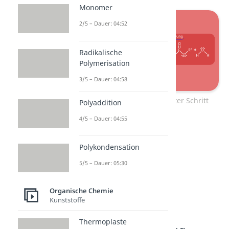
Monomer
2/5 – Dauer: 04:52
Radikalische
Polymerisation
3/5 – Dauer: 04:58
Fischer Veresterung – dritter Schritt
Polyaddition
4/5 – Dauer: 04:55
Polykondensation
5/5 – Dauer: 05:30
Organische Chemie
Kunststoffe
Thermoplaste