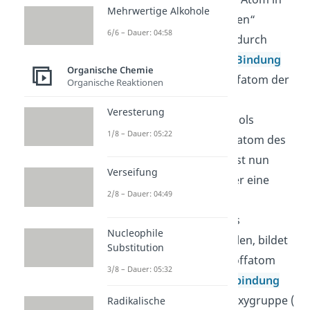
Mehrwertige Alkohole
der Carbonsäure „angreifen“
6/6 – Dauer: 04:58
(nukleophiler Angriff). Dadurch
kann sich eine
kovalente Bindung
Organische Chemie
zwischen dem Kohlenstoffatom der
Organische Reaktionen
Carbonsäure und dem
Veresterung
Sauerstoffatom des Alkohols
1/8 – Dauer: 05:22
ausbilden. Das Sauerstoffatom des
ursprünglichen Alkohols ist nun
Verseifung
positiv geladen. Um wieder eine
2/8 – Dauer: 04:49
ordnungsgemäße
Ladungsverteilung für das
Nucleophile
Sauerstoffatom herzustellen, bildet
Substitution
das anliegende Wasserstoffatom
3/8 – Dauer: 05:32
eine
Wasserstoffbrückenbindung
zum Sauerstoff der Carboxygruppe (
Radikalische