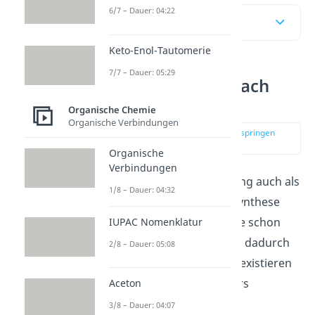
6/7 – Dauer: 04:22
Inhaltsübersicht
Keto-Enol-Tautomerie
7/7 – Dauer: 05:29
Veresterung einfach
erklärt
Organische Chemie
Organische Verbindungen
zur Stelle im Video springen
(00:12)
Organische
Verbindungen
Du kannst eine Veresterung auch als
1/8 – Dauer: 04:32
Esterbildung
oder Estersynthese
bezeichnen. Wie der Name schon
IUPAC Nomenklatur
vermuten lässt, kannst du dadurch
2/8 – Dauer: 05:08
einen Ester herstellen. Es existieren
mehrere Arten eines Esters
Aceton
(Schwefelsäureester,
3/8 – Dauer: 04:07