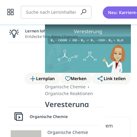
Suche
Neu: Karriere
Lernen lohnt sich!
Entdecke hier deine Chancen.
Lernplan
Merken
Link teilen
Organische Chemie
Organische Reaktionen
Veresterung
Organische Chemie
Wichtige Inhalte in diesem
Organische Chemie
Video