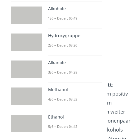
Alkohole
1/6 – Dauer: 05:49
Hydroxygruppe
2/6 – Dauer: 03:20
Alkanole
3/6 – Dauer: 04:28
Zweiter Schritt
Nun folgt der
zweite Schritt
:
Methanol
Die Strukturformel mit dem positiv
4/6 – Dauer: 03:53
geladenen Kohlenstoffatom
(=Carbeniumion) kann nun weiter
Ethanol
reagieren. Ein freies Elektronenpaar
5/6 – Dauer: 04:42
der Hydroxygruppe des Alkohols
kann das positiv geladene Atom in