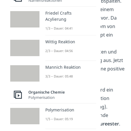
Namensreaktionen
Oxonium-Ion als Wasser abspalten.
Jetzt liegt ein Molekül mit einem
Friedel Crafts
positiv geladenen C-Atom vor. Da
Acylierung
das positiv geladene C-Atom von
1/3 – Dauer: 04:41
Natur aus instabil ist, klappt ein
Wittig Reaktion
Elektronenpaar des
2/3 – Dauer: 04:56
Sauerstoffatoms nach unten und
bildet eine Doppelbindung aus. Jetzt
Mannich Reaktion
hat das Sauerstoffatom eine positive
3/3 – Dauer: 05:48
Partialladung.
Um das auszugleichen, wird ein
Organische Chemie
Polymerisation
Proton (
) aus der Reaktion
entfernt (= Deprotonierung).
Polymerisation
Dadurch erhältst du am Ende
1/5 – Dauer: 05:19
Wasser
und ein
Carbonsäureester
.