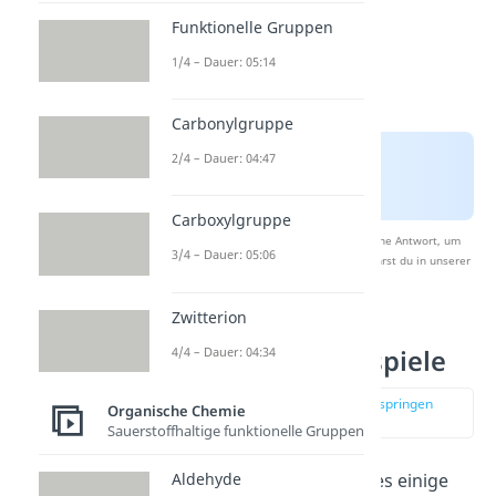
Funktionelle Gruppen
1/4 – Dauer: 05:14
Carbonylgruppe
2/4 – Dauer: 04:47
Carboxylgruppe
Nach Beantwortung speichern wir deine Antwort, um
3/4 – Dauer: 05:06
Studyflix zu verbessern. Mehr dazu erfährst du in unserer
Datenschutzerklärung
.
Zwitterion
4/4 – Dauer: 04:34
Veresterung Beispiele
zur Stelle im Video springen
Organische Chemie
(01:34)
Sauerstoffhaltige funktionelle Gruppen
Für die Esterbildung gibt es einige
Aldehyde