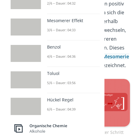
Als Ergebnis erhältst du ein positiv
2/6 – Dauer: 04:32
geladenes Ion (Kation). Da sich die
Mesomerer Effekt
Bindungsverhältnisse innerhalb
dieses Kations ständig abwechseln,
3/6 – Dauer: 04:33
kannst du dieses mit mehreren
Benzol
Strukturformeln darstellen. Dieses
Phänomen wird auch als
Mesomerie
4/6 – Dauer: 04:36
oder Resonanzstruktur bezeichnet.
Toluol
5/6 – Dauer: 03:56
Hückel Regel
6/6 – Dauer: 04:39
Organische Chemie
Alkohole
Fischer Veresterung – erster Schritt