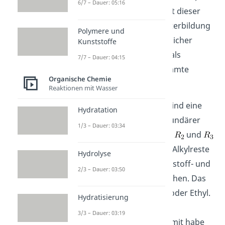
6/7 – Dauer: 05:16
Durch die hohe Reaktivität dieser
beiden Stoffe kann die Esterbildung
Polymere und
hier schneller und verlässlicher
Kunststoffe
ablaufen. Sie dienen also als
7/7 – Dauer: 04:15
Katalysatoren für die gesamte
Organische Chemie
Reaktion.
Reaktionen mit Wasser
Die Edukte der Reaktion sind eine
Hydratation
Carbonsäure und ein sekundärer
1/3 – Dauer: 03:34
oder tertiärer Alkohol.
,
und
sind Alkyl- oder Arylreste. Alkylreste
Hydrolyse
sind Reste, die aus Kohlenstoff- und
2/3 – Dauer: 03:50
Wasserstoffatomen bestehen. Das
sind zum Beispiel Methyl oder Ethyl.
Hydratisierung
Arylreste besitzen einen
3/3 – Dauer: 03:19
aromatischen
Aufbau. Somit habe