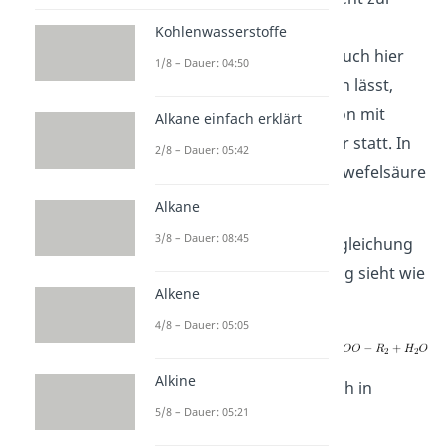
Herstellung eines
Kohlenwasserstoffe
Carbonsäureesters. Wie auch hier
1/8 – Dauer: 04:50
der Name schon vermuten lässt,
findet diese in Kombination mit
Alkane einfach erklärt
einer Säure als Katalysator statt. In
2/8 – Dauer: 05:42
diesem Fall ist das die Schwefelsäure
(
).
Alkane
3/8 – Dauer: 08:45
Die allgemeine Reaktionsgleichung
für die Fischer Veresterung sieht wie
Alkene
folgt aus:
4/8 – Dauer: 05:05
Alkine
Diese Reaktion läuft jedoch in
5/8 – Dauer: 05:21
mehreren Schritten ab: