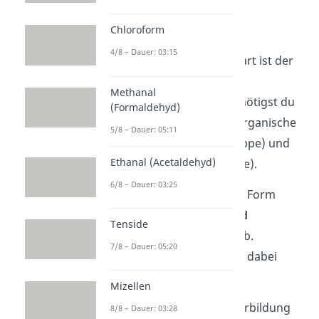
Phosphorsäureester,
Salpetersäureester, …).
Chloroform
4/8 – Dauer: 03:15
Die wohl wichtigste Esterart ist der
Carbonsäureester. Als
Methanal
Ausgangsstoffe dafür benötigst du
(Formaldehyd)
eine organische oder anorganische
5/8 – Dauer: 05:11
Carbonsäure
(COOH-Gruppe) und
Ethanal (Acetaldehyd)
einen
Alkohol
(OH-Gruppe).
6/8 – Dauer: 03:25
Die Reaktion läuft dann in Form
einer
Gleichgewichts- und
Tenside
Kondensationsreaktion
ab.
7/8 – Dauer: 05:20
Grundsätzlich spaltet sich dabei
Wasser (
) ab.
Mizellen
Die Rückreaktion der Esterbildung
8/8 – Dauer: 03:28