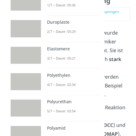
Steglich Veresterung
1/7 – Dauer: 05:36
zur Stelle im Video springen
(04:04)
Duroplaste
2/7 – Dauer: 05:29
Die Steglich Veresterung wurde
nach dem deutschen Chemiker
Elastomere
Wolfgang Steglich benannt. Sie ist
3/7 – Dauer: 05:21
ein Verfahren, mit der auch
stark
verzweigte Alkohole
mit
Polyethylen
Carbonsäuren verestert werden
4/7 – Dauer: 02:34
können. Das können zum Beispiel
ringförmige Alkohole sein.
Polyurethan
Charakteristisch für diese Reaktion
5/7 – Dauer: 02:54
sind die Stoffe
Dicyclohexylcarbodiimid (
DCC
) und
Polyamid
4-Dimethylaminopyridin (
DMAP
).