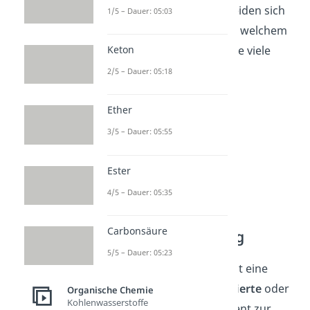
Beispiele. Diese unterscheiden sich
1/5 – Dauer: 05:03
hauptsächlich dadurch, in welchem
Milieu sie ablaufen und wie viele
Keton
Endprodukte entstehen.
2/5 – Dauer: 05:18
Ether
3/5 – Dauer: 05:55
Ester
4/5 – Dauer: 05:35
Carbonsäure
Fischer Veresterung
5/5 – Dauer: 05:23
Die Fischer Veresterung ist eine
sogenannte
säurekatalysierte
oder
Organische Chemie
Kohlenwasserstoffe
saure
Veresterung
. Sie dient zur