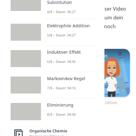
Dabei wird Wasser (H
O)
2
Substitution
abgespalten. Schau dir unser Video
4/8 – Dauer: 05:27
zur Polykondensation an, um dein
Elektrophile Addition
Wissen über die Reaktion noch
einmal aufzufrischen!
5/8 – Dauer: 04:27
Induktiver Effekt
6/8 – Dauer: 04:56
Markovnikov Regel
7/8 – Dauer: 04:10
Zum Video: Polykondensation
Eliminierung
8/8 – Dauer: 04:58
Radikalische
Polymerisation
Organische Chemie