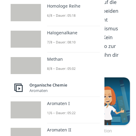
Diisocyanats „angreift“. Auf die
Homologe Reihe
Weise verbinden sich die beiden
6/8 – Dauer: 05:18
Monomere und es entsteht
Polyurethan. Den Mechanismus
Halogenalkane
verstehst du noch nicht? Kein
7/8 – Dauer: 08:10
Problem, in unserem Video zur
Polyaddition erklären wir ihn dir
Methan
genauer!
8/8 – Dauer: 05:02
Organische Chemie
Aromaten
Aromaten I
1/6 – Dauer: 05:22
Aromaten II
Zum Video: Polyaddition