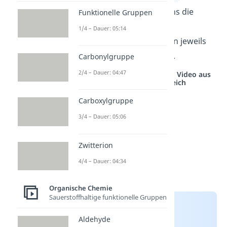
Folgenden schauen wir uns die
Funktionelle Gruppen
unterschiedlichen
1/4 – Dauer: 05:14
Polymerisationsreaktionen jeweils
anhand eines Beispiels an.
Carbonylgruppe
2/4 – Dauer: 04:47
Studyflix vernetzt: Hier ein Video aus
einem anderen Bereich
Carboxylgruppe
3/4 – Dauer: 05:06
Zwitterion
4/4 – Dauer: 04:34
Organische Chemie
Sauerstoffhaltige funktionelle Gruppen
Aldehyde