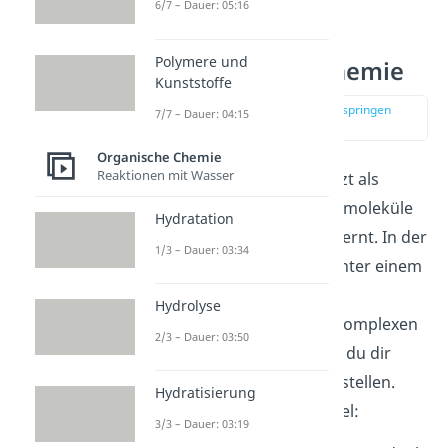
6/7 – Dauer: 05:16
Polymere und
Monomere Biochemie
Kunststoffe
zur Stelle im Video springen
7/7 – Dauer: 04:15
(03:46)
Organische Chemie
Reaktionen mit Wasser
Du hast das
Monomer
jetzt als
Grundbaustein für Makromoleküle
Hydratation
bzw. Polymere kennengelernt. In der
1/3 – Dauer: 03:34
Biochemie verstehst du unter einem
Monomer aber auch eine
Hydrolyse
Untereinheit
von einem komplexen
2/3 – Dauer: 03:50
Molekül. Darunter kannst du dir
spezielle Biopolymere vorstellen.
Hydratisierung
Dazu gehören zum Beispiel:
3/3 – Dauer: 03:19