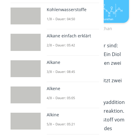
Kohlenwasserstoffe
1/8 – Dauer: 04:50
Polyaddition Polyurethan
Alkane einfach erklärt
Die beiden Monomere hier sind:
2/8 – Dauer: 05:42
ein
Diol
und
Diisocyanat
. Ein Diol
Alkane
hat als funktionelle Gruppen zwei
Alkohole
. Das Monomer
3/8 – Dauer: 08:45
Diisocyanat hingegen besitzt zwei
Alkene
Isocyanatgruppen (NCO).
4/8 – Dauer: 05:05
Der Mechanismus der Polyaddition
ist eine typische Additionsreaktion.
Alkine
Das heißt, dass der Sauerstoff vom
5/8 – Dauer: 05:21
Diol das Kohlenstoffatom des