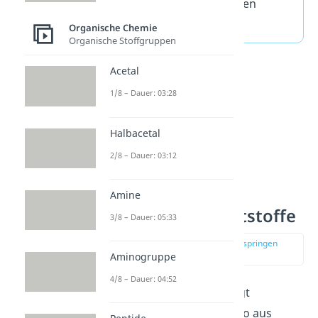
unverzweigten Polymeren
verbinden.
Organische Chemie
Organische Stoffgruppen
Acetal
1/8 – Dauer: 03:28
Halbacetal
2/8 – Dauer: 03:12
Amine
Monomere Kunststoffe
3/8 – Dauer: 05:33
zur Stelle im Video springen
(00:40)
Aminogruppe
4/8 – Dauer: 04:52
Plastik, oder besser gesagt
Kunststoffe
, bestehen also aus