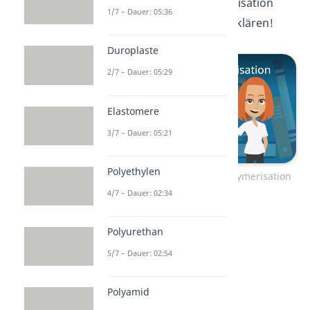
zur radikalischen Polymerisation
1/7 – Dauer: 05:36
vorbei und lasse sie dir erklären!
Duroplaste
2/7 – Dauer: 05:29
Elastomere
3/7 – Dauer: 05:21
Polyethylen
Zum Video: Radikalische Polymerisation
4/7 – Dauer: 02:34
Polyurethan
5/7 – Dauer: 02:54
Polyamid