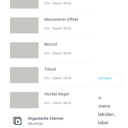
2/6 – Dauer: 04:32
Mesomerer Effekt
3/6 – Dauer: 04:33
Benzol
4/6 – Dauer: 04:36
Polykondensation
Toluol
zur Stelle im Video springen
5/6 – Dauer: 03:56
(02:02)
Hückel Regel
Bei einer Polykondensation
6/6 – Dauer: 04:39
verbinden sich zwei Monomere
unter
Abspaltung
von Molekülen.
Organische Chemie
Meistens handelt es sich dabei
Alkohole