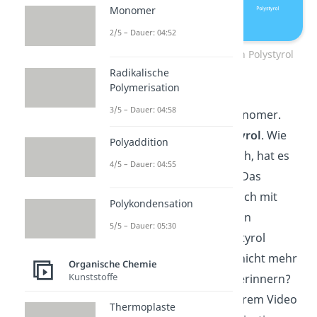
Monomer
2/5 – Dauer: 04:52
Radikalische Polymerisation Polystyrol
Radikalische
Polymerisation
Hier benötigst du also ein
3/5 – Dauer: 04:58
Starterradikal und ein Monomer.
Dein Monomer ist hier
Styrol
. Wie
Polyaddition
für viele Monomere typisch, hat es
4/5 – Dauer: 04:55
eine C-C-Doppelbindung. Das
Starterradikal verbindet sich mit
Polykondensation
dem Monomer, wodurch in
5/5 – Dauer: 05:30
mehreren Schritten Polystyrol
entsteht. Du kannst dich nicht mehr
Organische Chemie
Kunststoffe
an die einzelnen Schritte erinnern?
Dann schau jetzt bei unserem Video
Thermoplaste