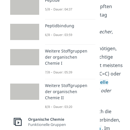
Peptide
vielen miteinander verknüpften
5/8 – Dauer: 04:37
Monomeren. Da wir im Alltag
ziemlich viele Kunststoffe
Peptidbindung
(Plastikflaschen, Joghurtbecher,
6/8 – Dauer: 03:59
Fensterrahmen,
Haushaltsschwämme)
benötigen,
Weitere Stoffgruppen
spielen sie für uns
eine wichtige
der organischen
Chemie I
Rolle. Ein Monomer besitzt meistens
7/8 – Dauer: 05:39
eine C-C-Doppelbindung (C=C) oder
mindestens zwei
funktionelle
Weitere Stoffgruppen
Gruppen
(z.B. ein Aldehyd oder
der organischen
Chemie II
Alkohol)
.
8/8 – Dauer: 03:20
Die Reaktion, durch die sich die
Monomere miteinander verbinden,
Organische Chemie
Funktionelle Gruppen
nennst du
Polymerisation
. Im