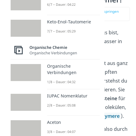
6/7 – Dauer: 04:22
zur Stelle im Video springen
(00:12)
Keto-Enol-Tautomerie
7/7 – Dauer: 05:29
Wenn du länger unterwegs bist,
nimmst du dir vielleicht Wasser in
Organische Chemie
einer Plastikflasche mit.
Organische Verbindungen
Eine Plastikflasche besteht aus ganz
Organische
vielen miteinander verknüpften
Verbindungen
Monomeren
. Darunter verstehst du
1/8 – Dauer: 04:32
Moleküle
, die gerne reagieren. Sie
IUPAC Nomenklatur
bilden also die
Grundbausteine
für
2/8 – Dauer: 05:08
den Aufbau von großen Molekülen,
den Makromolekülen (
Polymere
).
Aceton
Aus Monomeren können also durch
3/8 – Dauer: 04:07