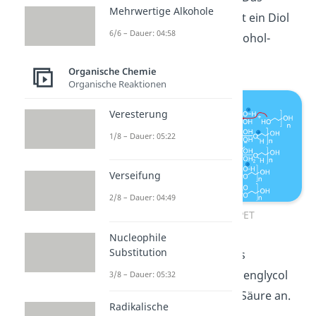
Mehrwertige Alkohole
Monomer Ethylenglycol ist ein Diol
6/6 – Dauer: 04:58
und besitzt somit zwei Alkohol-
Gruppen.
Organische Chemie
Organische Reaktionen
Veresterung
1/8 – Dauer: 05:22
Verseifung
2/8 – Dauer: 04:49
Polykondensation PET
Nucleophile
Substitution
Bei der Reaktion greift das
Sauerstoffatom vom Ethylenglycol
3/8 – Dauer: 05:32
das Kohlenstoffatom der Säure an.
Radikalische