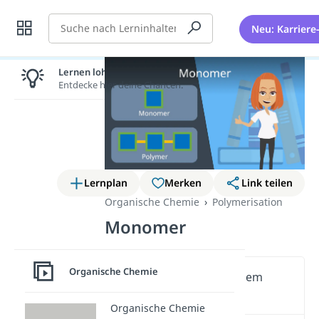
Suche
Neu: Karriere
Lernen lohnt sich!
Entdecke hier deine Chancen.
Lernplan
Merken
Link teilen
Organische Chemie
Polymerisation
Monomer
Organische Chemie
Wichtige Inhalte in diesem
Video
Organische Chemie