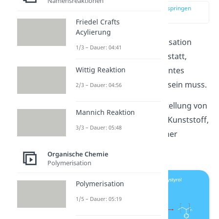
Namensreaktionen
zur Stelle im Video springen
(02:55)
Friedel Crafts
Acylierung
Eine radikalische Polymerisation
1/3 – Dauer: 04:41
findet in vier Teilschritten statt,
Wittig Reaktion
wobei immer ein sogenanntes
Starterradikal vorhanden sein muss.
2/3 – Dauer: 04:56
Schauen wir uns die Herstellung von
Mannich Reaktion
Polystyrol
an. Das ist der Kunststoff,
3/3 – Dauer: 05:48
aus dem dein Joghurtbecher
besteht.
Organische Chemie
Polymerisation
Polymerisation
1/5 – Dauer: 05:19