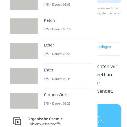
1/5 – Dauer: 05:03
Nach Beantwortung speichern wir deine Antwort, um
Studyflix zu verbessern. Mehr dazu erfährst du in unserer
Datenschutzerklärung
.
Keton
2/5 – Dauer: 05:18
Polyaddition
Ether
zur Stelle im Video springen
(01:16)
3/5 – Dauer: 05:55
Für die Polyaddition betrachten wir
Ester
die Herstellung von
Polyurethan
.
4/5 – Dauer: 05:35
Das wird beispielsweise für
Haushaltsschwämme verwendet.
Carbonsäure
5/5 – Dauer: 05:23
Organische Chemie
Kohlenwasserstoffe