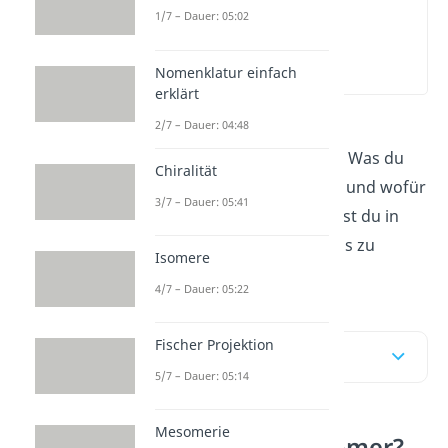
1/7 – Dauer: 05:02
Was ist ein
Monomer?
(00:12)
Nomenklatur einfach
erklärt
2/7 – Dauer: 04:48
Ein Monomer ist ein
reaktionsfähiges Molekül. Was du
Chiralität
genau darunter verstehst und wofür
3/7 – Dauer: 05:41
es verwendet wird, erfährst du in
diesem Beitrag. Hier geht’s zu
Isomere
unserem
Video
!
4/7 – Dauer: 05:22
Fischer Projektion
Inhaltsübersicht
5/7 – Dauer: 05:14
Mesomerie
Was ist ein Monomer?