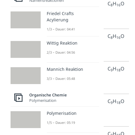
Namensreaktionen
3-
Octan-
C
H
O
8
16
Octanon
3-on
Friedel Crafts
Acylierung
1/3 – Dauer: 04:41
4-
Octan-
C
H
O
8
16
Wittig Reaktion
Octanon
4-on
2/3 – Dauer: 04:56
2-
Nonan-
C
H
O
Mannich Reaktion
9
18
Nonanon
2-on
3/3 – Dauer: 05:48
Organische Chemie
Polymerisation
3-
Nonan-
C
H
O
9
18
Nonanon
3-on
Polymerisation
1/5 – Dauer: 05:19
4-
Nonan-
C
H
O