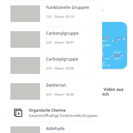
Funktionelle Gruppen
Lösungsmittel verwenden.
1/4 – Dauer: 05:14
Carbonylgruppe
2/4 – Dauer: 04:47
Carboxylgruppe
3/4 – Dauer: 05:06
Ketone
Zwitterion
Studyflix vernetzt: Hier ein Video aus
einem anderen Bereich
4/4 – Dauer: 04:34
Organische Chemie
Sauerstoffhaltige funktionelle Gruppen
Aldehyde