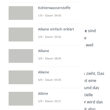
niedermolekularen, und
Kohlenwasserstoffe
höhermolekularen, also
1/8 – Dauer: 04:50
langkettigeren Ketonen,
unterscheiden. Die
Alkane einfach erklärt
niedermolekularen
Ketone
sind
2/8 – Dauer: 05:42
farblose
Flüssigkeiten
. Die
Carbonylgruppe ist
polar
, weil
Alkane
Sauerstoff eine höhere
3/8 – Dauer: 08:45
Elektronegativität
hat als
Kohlenstoff und damit die
Alkene
Elektronen
stärker zu sich zieht. Das
Sauerstoffatom trägt somit eine
4/8 – Dauer: 05:05
partielle negative Ladung und das
Alkine
Kohlenstoffatom eine partielle
positive Ladung. In
Wasser
wird das
5/8 – Dauer: 05:21
Keton durch diese Polarität also