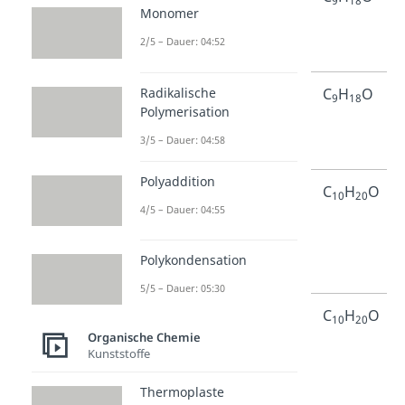
9
18
Monomer
Nonanon
4-on
2/5 – Dauer: 04:52
Radikalische
5-
Nonan-
C
H
O
9
18
Polymerisation
Nonanon
5-on
3/5 – Dauer: 04:58
Polyaddition
2-
Decan-
C
H
O
10
20
4/5 – Dauer: 04:55
Decanon
2-on
Polykondensation
5/5 – Dauer: 05:30
3-
Decan-
C
H
O
10
20
Organische Chemie
Decanon
3-on
Kunststoffe
Thermoplaste