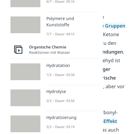
6/7 – Dauer: 05:16
Funktionsisomere
, also
Konstitutionsisomere,
die
Polymere und
Kunststoffe
verschiedene
funktionelle Gruppen
tragen. Insgesamt zählen Ketone
7/7 – Dauer: 04:15
ebenso wie die Aldehyde zu den
Organische Chemie
reaktionsfreudigen
Verbindungen
.
Reaktionen mit Wasser
Im Vergleich zu einem Aldehyd ist
Hydratation
das Keton allerdings
weniger
1/3 – Dauer: 03:34
reaktiv
, da zum einen
sterische
Aspekte
eine Rolle spielen, aber vor
Hydrolyse
allem kannst du es darauf
2/3 – Dauer: 03:50
zurückführen, dass die
Alkylsubstituenten am Carbonyl-
Hydratisierung
Kohlenstoffatom einen
+I-Effekt
3/3 – Dauer: 03:19
aufzeigen. Weiterhin ist das auch