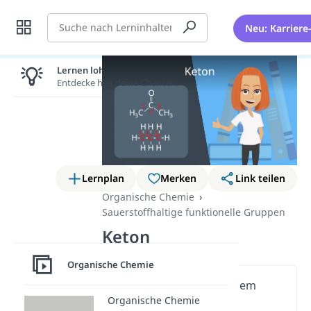
Suche
Neu: Karriere
Lernen lohnt sich!
Entdecke hier deine Chancen.
Lernplan
Merken
Link teilen
Organische Chemie
Sauerstoffhaltige funktionelle Gruppen
Keton
Organische Chemie
Wichtige Inhalte in diesem
Organische Chemie
Video