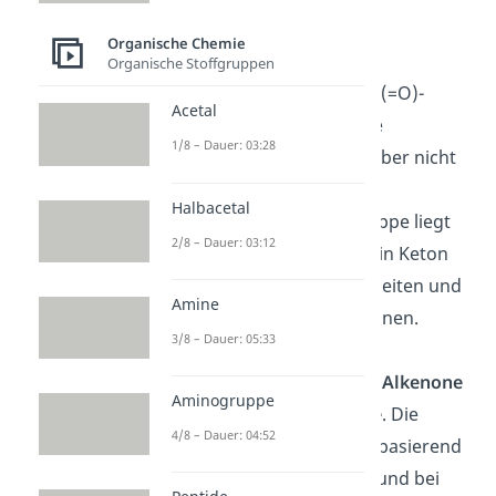
Ketogruppe
Organische Chemie
Organische Stoffgruppen
Bei einer Ketogruppe R
-C(=O)-
1
Acetal
R
handelt es sich um eine
2
1/8 – Dauer: 03:28
Carbonylgruppe
CO, die aber nicht
endständig ist
>C=O
. Eine
Halbacetal
endständige Carbonylgruppe liegt
2/8 – Dauer: 03:12
bei
Aldehyden
CHO vor. Ein Keton
kann sich von
Alkanen
ableiten und
Amine
du kannst es
Alkanon
nennen.
3/8 – Dauer: 05:33
Ketone, die von
Alkenen
abstammen, heißen dann
Alkenone
Aminogruppe
und von
Alkinen Alkinone
. Die
4/8 – Dauer: 04:52
Benennung erfolgt dabei basierend
auf dem jeweiligen Alkan und bei