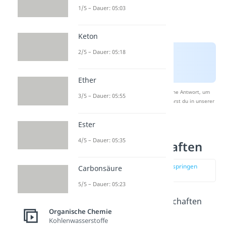
1/5 – Dauer: 05:03
Keton
2/5 – Dauer: 05:18
Ether
Nach Beantwortung speichern wir deine Antwort, um
3/5 – Dauer: 05:55
Studyflix zu verbessern. Mehr dazu erfährst du in unserer
Datenschutzerklärung
.
Ester
4/5 – Dauer: 05:35
Ketone Eigenschaften
zur Stelle im Video springen
Carbonsäure
(01:16)
5/5 – Dauer: 05:23
Du solltest bei den Eigenschaften
Organische Chemie
zwischen kleinen, also
Kohlenwasserstoffe