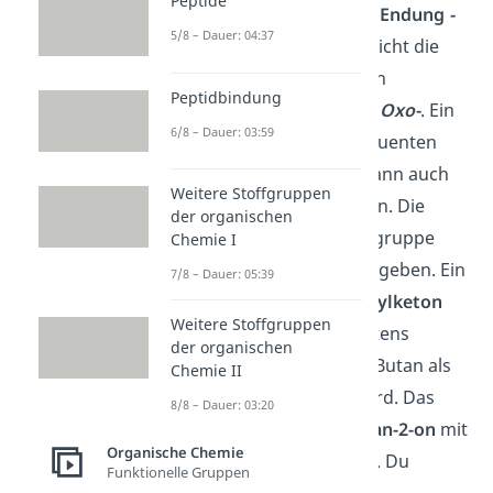
Peptide
höchster Priorität mit der
Endung
-
5/8 – Dauer: 04:37
on
. Falls die Ketogruppe nicht die
höchste Priorität hat, dann
Peptidbindung
verwendest du das
Präfix
Oxo-
. Ein
6/8 – Dauer: 03:59
Keton, welches als Substituenten
eine
Phenylgruppe
hat, kann auch
Weitere Stoffgruppen
die Endung
-phenon
haben. Die
der organischen
genaue Position der Ketogruppe
Chemie I
wird durch eine Zahl angegeben. Ein
7/8 – Dauer: 05:39
Beispiel ist das
Methylethylketon
Weitere Stoffgruppen
(MEK)
, welches aber meistens
der organischen
basierend auf dem Alkan Butan als
Chemie II
Butan-2-on
bezeichnet wird. Das
8/8 – Dauer: 03:20
einfachste Keton ist
Propan-2-on
mit
Organische Chemie
dem Trivialnamen
Aceton
. Du
Funktionelle Gruppen
kannst es zum Beispiel als