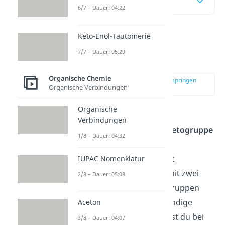
Inhaltsübersicht
6/7 – Dauer: 04:22
Keto-Enol-Tautomerie
Was sind Ketone
7/7 – Dauer: 05:29
einfach erklärt
Organische Chemie
zur Stelle im Video springen
Organische Verbindungen
(00:16)
Organische
Ketone sind chemische
Verbindungen
Verbindungen mit einer
Ketogruppe
1/8 – Dauer: 04:32
R
-C(=O)-R
, also einer
1
2
Carbonylgruppe,
die
nicht
IUPAC Nomenklatur
endständig
ist, sondern mit zwei
2/8 – Dauer: 05:08
weiteren Alkyl- oder Arylgruppen
verknüpft ist. Eine endständige
Aceton
Carbonylgruppe CO findest du bei
3/8 – Dauer: 04:07