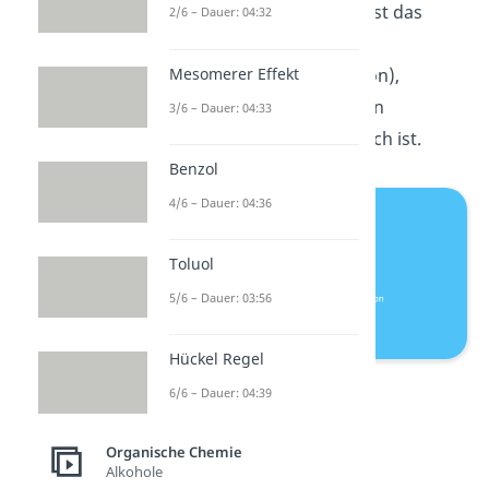
haben. Ein Beispiel dafür ist das
2/6 – Dauer: 04:32
Himbeerketon
(4-(4-
Mesomerer Effekt
Hydroxyphenyl)-butan-2-on),
welches für den fruchtigen
3/6 – Dauer: 04:33
Himbeerduft verantwortlich ist.
Benzol
4/6 – Dauer: 04:36
Toluol
5/6 – Dauer: 03:56
Hückel Regel
Himbeerketon
6/6 – Dauer: 04:39
Organische Chemie
Alkohole