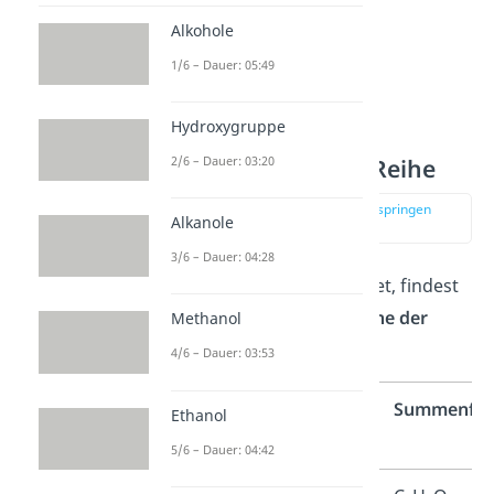
Alkohole
1/6 – Dauer: 05:49
Hydroxygruppe
2/6 – Dauer: 03:20
Ketone homologe Reihe
zur Stelle im Video springen
Alkanole
(02:06)
3/6 – Dauer: 04:28
Von den Alkanen abgeleitet, findest
du hier die
homologe Reihe der
Methanol
Ketone
:
4/6 – Dauer: 03:53
Name
IUPAC
Summenfor
Ethanol
5/6 – Dauer: 04:42