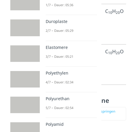
1/7 – Dauer: 05:36
4-
Decan-
C
H
O
10
20
Decanon
4-on
Duroplaste
2/7 – Dauer: 05:29
Elastomere
5-
Decan-
C
H
O
10
20
3/7 – Dauer: 05:21
Decanon-
5-on
Polyethylen
4/7 – Dauer: 02:34
Polyurethan
Aldehyde und Ketone
5/7 – Dauer: 02:54
zur Stelle im Video springen
(02:43)
Polyamid
Aldehyde und Ketone sind