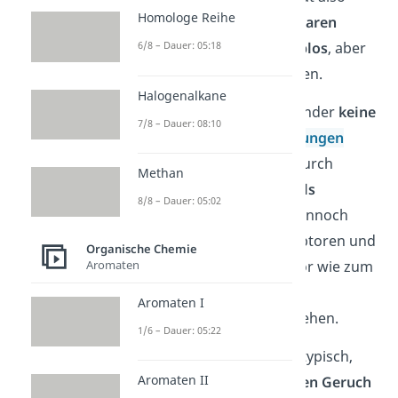
Homologe Reihe
löslich
. Die
höhermolekularen
Ketone sind ebenfalls
farblos
, aber
6/8 – Dauer: 05:18
fest
und keine Flüssigkeiten.
Halogenalkane
Ketone können untereinander
keine
7/8 – Dauer: 08:10
Wasserstoffbrückenbindungen
ausbilden und haben dadurch
Methan
niedrigere Siedepunkte als
8/8 – Dauer: 05:02
Alkohole.
Sie sind aber dennoch
Wasserstoffbrückenakzeptoren und
Organische Chemie
Aromaten
können mit einem Donator wie zum
Beispiel
Wasser
(H
O)
2
Aromaten I
Wasserstoffbrücken eingehen.
1/6 – Dauer: 05:22
Für Ketone ist außerdem typisch,
Aromaten II
dass sie einen
angenehmen
Geruch