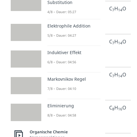
Substitution
2-
Heptan-
C
H
O
7
14
4/8 – Dauer: 05:27
Heptanon
2-on
Elektrophile Addition
5/8 – Dauer: 04:27
3-
Heptan-
C
H
O
7
14
Heptanon
3-on
Induktiver Effekt
6/8 – Dauer: 04:56
4-
Heptan-
C
H
O
7
14
Markovnikov Regel
Heptanon
4-on
7/8 – Dauer: 04:10
Eliminierung
2-
Octan-
C
H
O
8
16
8/8 – Dauer: 04:58
Octanon
2-on
Organische Chemie