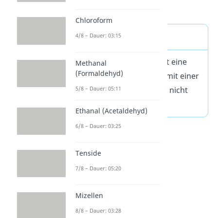
den
Aldehyden.
Chloroform
Definition
4/8 – Dauer: 03:15
Ein Keton R
-C(=O)-R
ist eine
Methanal
1
2
(Formaldehyd)
chemische Verbindung mit einer
5/8 – Dauer: 05:11
Carbonylgruppe CO, die nicht
endständig ist.
Ethanal (Acetaldehyd)
6/8 – Dauer: 03:25
Tenside
7/8 – Dauer: 05:20
Mizellen
8/8 – Dauer: 03:28