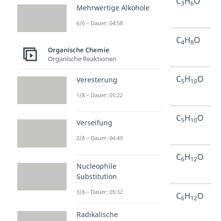
2-
Propan-
C
H
O
3
6
Mehrwertige Alkohole
Propanon
2-on
6/6 – Dauer: 04:58
2-
Butan-
C
H
O
4
8
Organische Chemie
Butanon
2-on
Organische Reaktionen
2-
Pentan-
C
H
O
Veresterung
5
10
Pentanon
2-on
1/8 – Dauer: 05:22
3-
Pentan-
C
H
O
5
10
Verseifung
Pentanon
3-on
2/8 – Dauer: 04:49
2-
Hexan-
C
H
O
6
12
Nucleophile
Hexanon
2-on
Substitution
3/8 – Dauer: 05:32
3-
Hexan-
C
H
O
6
12
Hexanon
3-on
Radikalische