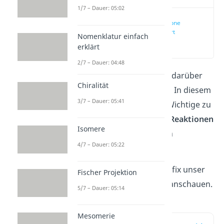
1/7 – Dauer: 05:02
Was sind Ketone
einfach erklärt
Nomenklatur einfach
(00:16)
erklärt
2/7 – Dauer: 04:48
Du möchtest gerne mehr darüber
Chiralität
wissen, was ein
Keton
ist? In diesem
3/7 – Dauer: 05:41
Beitrag erfährst du alles Wichtige zu
ihren
Eigenschaften
und
Reaktionen
Isomere
und auch, was sie von den
4/7 – Dauer: 05:22
Aldehyden
unterscheidet.
Gerne kannst du dir auch fix unser
Fischer Projektion
Video
zum Thema
Keton
anschauen.
5/7 – Dauer: 05:14
Mesomerie