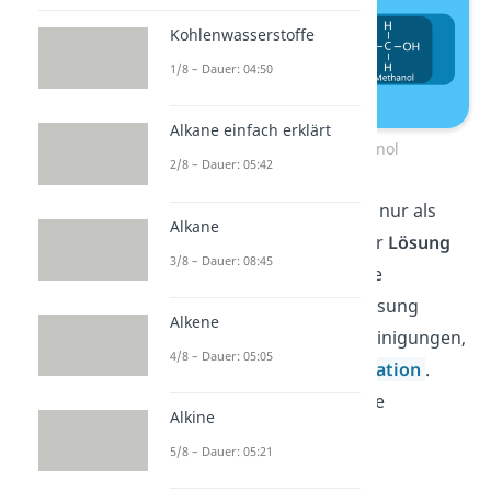
Kohlenwasserstoffe
1/8 – Dauer: 04:50
Alkane einfach erklärt
Methanal zu Methanol
2/8 – Dauer: 05:42
Methanal kann aber nicht nur als
Alkane
Gas, sondern auch in einer
Lösung
3/8 – Dauer: 08:45
vorliegen. Kommen in eine
verdünnte Formaldehydlösung
Alkene
(Formalinlösung) Verunreinigungen,
4/8 – Dauer: 05:05
neigt CH
O zur
Polymerisation
.
2
Dabei bildet sich dann eine
Alkine
Verbindung, die du
5/8 – Dauer: 05:21
Paraformaldehyd
nennst.