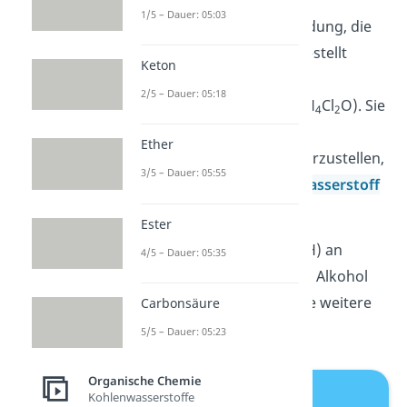
1/5 – Dauer: 05:03
Eine sehr toxische Verbindung, die
durch Formaldehyd hergestellt
Keton
werden kann, ist
2/5 – Dauer: 05:18
Bischlormethylether
(
C
H
Cl
O
). Sie
2
4
2
ist leicht entzündlich und
Ether
krebserregend. Um sie herzustellen,
3/5 – Dauer: 05:55
lässt du CH
O mit
Chlorwasserstoff
2
(HCl) reagieren.
Ester
Lagert sich Wasserstoff (H) an
4/5 – Dauer: 05:35
Methanal an, entsteht der Alkohol
Methanol
(CH
OH) — eine weitere
Carbonsäure
3
giftige Verbindung.
5/5 – Dauer: 05:23
Organische Chemie
Kohlenwasserstoffe