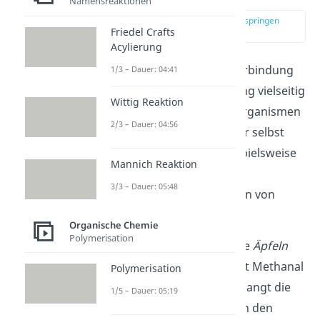
Namensreaktionen
zur Stelle im Video springen
Friedel Crafts
(02:20)
Acylierung
Tatsächlich kommt die Verbindung
1/3 – Dauer: 04:41
trotz ihrer giftigen Wirkung vielseitig
Wittig Reaktion
in der Natur vor. Einige Organismen
2/3 – Dauer: 04:56
stellen Formaldehyd sogar selbst
her. So findest du es beispielsweise
Mannich Reaktion
als Zwischenprodukt des
3/3 – Dauer: 05:48
Stoffwechsels in den Zellen von
Säugetieren
.
Organische Chemie
Polymerisation
Aber auch in
Früchten
, wie
Äpfeln
oder
Weintrauben
, kommt Methanal
Polymerisation
natürlich vor. Dadurch gelangt die
1/5 – Dauer: 05:19
giftige Verbindung auch in den