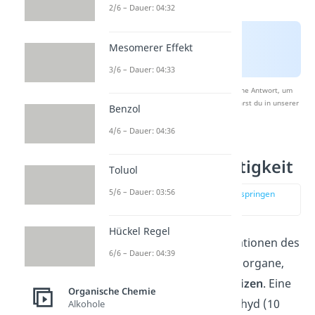
2/6 – Dauer: 04:32
Mesomerer Effekt
3/6 – Dauer: 04:33
Nach Beantwortung speichern wir deine Antwort, um
Studyflix zu verbessern. Mehr dazu erfährst du in unserer
Benzol
Datenschutzerklärung
.
4/6 – Dauer: 04:36
Formaldehyd Giftigkeit
Toluol
5/6 – Dauer: 03:56
zur Stelle im Video springen
(01:25)
Hückel Regel
Bereits geringe Konzentrationen des
6/6 – Dauer: 04:39
Gases können deine Atemorgane,
Augen, Nase und Kehle
reizen
. Eine
Organische Chemie
größere Menge Formaldehyd (10
Alkohole