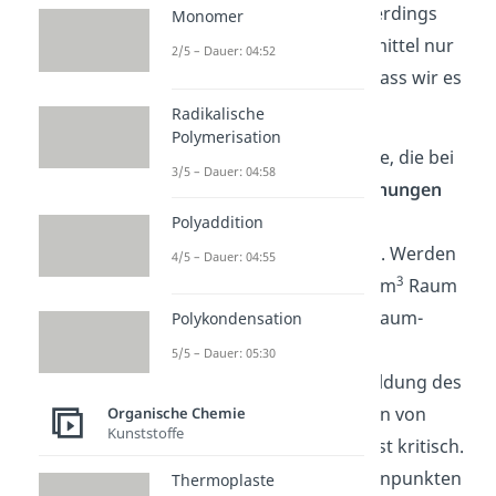
menschlichen
Körper. Allerdings
Monomer
beinhalten die Nahrungsmittel nur
2/5 – Dauer: 04:52
sehr wenig Methanal, sodass wir es
verstoffwechseln können.
Radikalische
Polymerisation
Bedenklicher ist die Menge, die bei
3/5 – Dauer: 04:58
unvollständigen Verbrennungen
(z.B. durch
Autoabgase,
Polyaddition
Zigarettenrauch
) entsteht. Werden
4/5 – Dauer: 04:55
3
10 Zigaretten in einem 10 m
Raum
geraucht, wird der Innenraum-
Polykondensation
Grenzwert von 0,1 ppm
5/5 – Dauer: 05:30
überschritten. Auch die Bildung des
Aldehyds beim Verbrennen von
Organische Chemie
Kunststoffe
Kraftstoff in Fahrzeugen ist kritisch.
Gerade an Verkehrsknotenpunkten
Thermoplaste