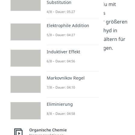
Substitution
Kleinere Mengen kannst du mit
4/8 – Dauer: 05:27
Wasser verdünnen und ins
Abwasser geben. Bei einer größeren
Elektrophile Addition
Menge musst du das Aldehyd in
5/8 – Dauer: 04:27
dicht verschließbaren Behältern für
organische Abfälle entsorgen.
Induktiver Effekt
6/8 – Dauer: 04:56
Markovnikov Regel
7/8 – Dauer: 04:10
Eliminierung
8/8 – Dauer: 04:58
Formaldehyd
Organische Chemie
Vorkommen