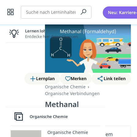
Suche
Neu: Karriere
Lernen lohnt sich!
Entdecke hier deine Chancen.
Lernplan
Merken
Link teilen
Organische Chemie
Organische Verbindungen
Methanal
(Formaldehyd)
Organische Chemie
Organische Chemie
Wichtige Inhalte in diesem