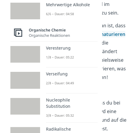
Außerdem steht Methanal im
Mehrwertige Alkohole
Verdacht, krebserregend zu sein.
6/6 – Dauer: 04:58
Besonders gefährlich daran ist, dass
Organische Chemie
Formaldehyd Proteine
denaturieren
Organische Reaktionen
kann. Das bedeutet, dass die
Veresterung
Struktur des
Proteins
verändert
1/8 – Dauer: 05:22
wird. Methanal kann beispielsweise
Netzhautproteine denaturieren, was
Verseifung
zur Erblindung führen kann!
2/8 – Dauer: 04:49
Formaldehyd Entsorgung
Nucleophile
Deshalb ist es wichtig, dass du bei
Substitution
der Arbeit mit Formaldehyd eine
3/8 – Dauer: 05:32
Schutzausrüstung trägst und auf die
richtige
Entsorgung
achtest.
Radikalische