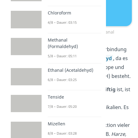
Chloroform
4/8 – Dauer: 03:15
Strukturformel Methanal
Methanal
(Formaldehyd)
Es handelt sich bei der Verbindung
5/8 – Dauer: 05:11
um das ‚einfachste‘
Aldehyd
,
da es
nur aus einer Aldehydgruppe und
Ethanal (Acetaldehyd)
einem Wasserstoffatom (H) besteht.
6/8 – Dauer: 03:25
Obwohl die Verbindung
giftig
ist, ist
Tenside
Formaldehyd eine der
meisthergestellten
Chemikalien. Es
7/8 – Dauer: 05:20
ist nämlich ein wichtiger
Mizellen
Ausgangsstoff zur Produktion vieler
anderer Verbindungen (z.B.
Harze,
8/8 – Dauer: 03:28