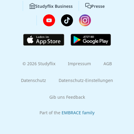
Studyflix Business
Presse
© 2026 Studyflix
Impressum
AGB
Datenschutz
Datenschutz-Einstellungen
Gib uns Feedback
Part of the
EMBRACE family