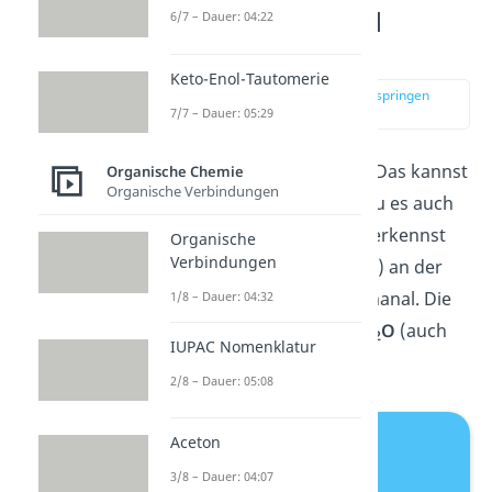
Was ist Methanal
6/7 – Dauer: 04:22
(Formaldehyd)?
Keto-Enol-Tautomerie
zur Stelle im Video springen
(00:12)
7/7 – Dauer: 05:29
Methanal ist ein Aldehyd. Das kannst
Organische Chemie
Organische Verbindungen
du dir leicht merken, da du es auch
Formaldehyd nennst. Du erkennst
Organische
Verbindungen
die Aldehydgruppe (–CHO) an der
Strukturformel
vom Methanal. Die
1/8 – Dauer: 04:32
Summenformel lautet
CH
O
(auch
2
IUPAC Nomenklatur
HCHO oder H
CO).
2
2/8 – Dauer: 05:08
Aceton
3/8 – Dauer: 04:07