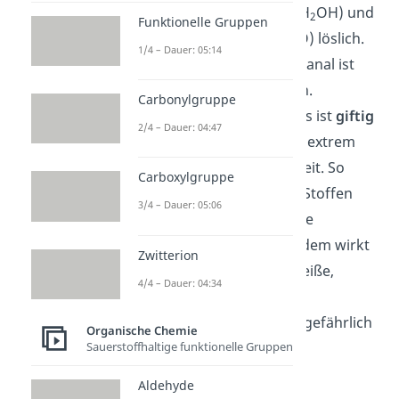
(H
O),
Ethanol
(CH
CH
OH) und
2
3
2
Funktionelle Gruppen
Diethylether ((C
H
)
O) löslich.
2
5
2
1/4 – Dauer: 05:14
Entzündbarkeit
: Methanal ist
sehr leicht entzündlich.
Carbonylgruppe
Besonderheit
: Das Gas ist
giftig
2/4 – Dauer: 04:47
und verfügt über eine extrem
hohe Reaktionsfähigkeit. So
Carboxylgruppe
bildet es mit anderen Stoffen
3/4 – Dauer: 05:06
teilweise noch giftigere
Verbindungen. Außerdem wirkt
Zwitterion
es zerstörend auf Eiweiße,
4/4 – Dauer: 04:34
wodurch es für den
menschlichen Körper gefährlich
Organische Chemie
werden kann.
Sauerstoffhaltige funktionelle Gruppen
Reaktionen
Aldehyde