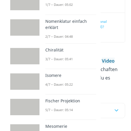
Video
1/7 – Dauer: 05:02
Nomenklatur einfach
Was ist Methanal
(Formaldehyd)?
erklärt
(00:12)
2/7 – Dauer: 04:48
Chiralität
Methanal nennst du auch
3/7 – Dauer: 05:41
Formaldehyd. Hier und im
Video
erfährst du welche Eigenschaften
Isomere
Methanal hat und wofür du es
4/7 – Dauer: 05:22
verwendest.
Fischer Projektion
Inhaltsübersicht
5/7 – Dauer: 05:14
Mesomerie