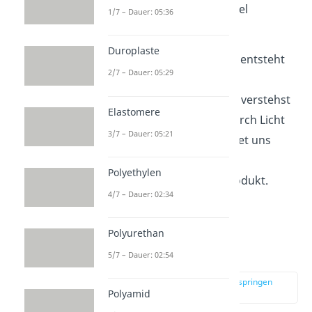
sammelt sich so extrem viel
1/7 – Dauer: 05:36
Methanal an.
Duroplaste
Selbst in der
Atmosphäre
entsteht
2/7 – Dauer: 05:29
CH
O — und zwar durch
2
Photooxidation. Darunter verstehst
Elastomere
du eine
Oxidation
, die durch Licht
3/7 – Dauer: 05:21
ausgelöst wird. So begleitet uns
Formaldehyd täglich als
Polyethylen
unerwünschtes Nebenprodukt.
4/7 – Dauer: 02:34
Formaldehyd
Polyurethan
Verwendung
5/7 – Dauer: 02:54
zur Stelle im Video springen
(03:22)
Polyamid