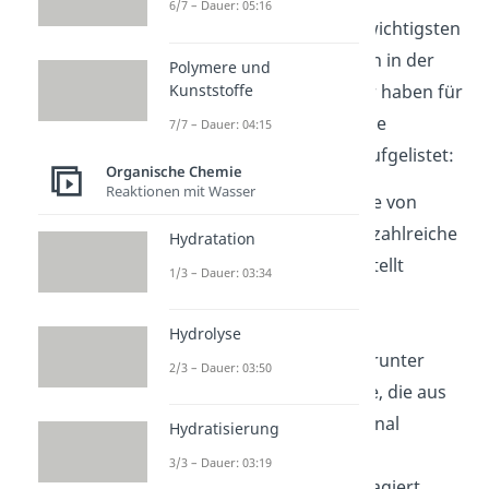
6/7 – Dauer: 05:16
Methanal gehört zu den wichtigsten
organischen Grundstoffen in der
Polymere und
Kunststoffe
chemischen Industrie. Wir haben für
dich einige Beispiele für die
7/7 – Dauer: 04:15
Verwendung des Gases aufgelistet:
Organische Chemie
Reaktionen mit Wasser
Synthesestoff
: Mithilfe von
Formaldehyd können zahlreiche
Hydratation
Verbindungen hergestellt
1/3 – Dauer: 03:34
werden. Dazu zählen
beispielsweise:
Hydrolyse
Phenoplasten
: Darunter
2/3 – Dauer: 03:50
verstehst du Harze, die aus
Phenol und Methanal
Hydratisierung
aufgebaut sind.
3/3 – Dauer: 03:19
Aminoplasten
: Reagiert