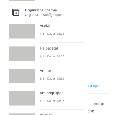
Alkohole
).
Organische Chemie
Organische Stoffgruppen
Acetal
1/8 – Dauer: 03:28
Halbacetal
2/8 – Dauer: 03:12
Methanal
Amine
Eigenschaften
3/8 – Dauer: 05:33
zur Stelle im Video springen
(00:44)
Aminogruppe
4/8 – Dauer: 04:52
Im Folgenden haben wir dir einige
chemische und physikalische