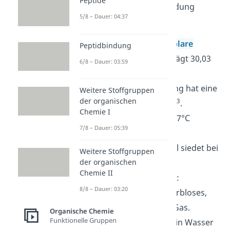
Peptide
Eigenschaften der Verbindung
5/8 – Dauer: 04:37
aufgelistet:
Molare Masse
: Die
molare
Peptidbindung
Masse
von CH
O beträgt 30,03
2
6/8 – Dauer: 03:59
g/mol.
Dichte
: Die Verbindung hat eine
Weitere Stoffgruppen
der organischen
3
Dichte von 0,815 g/cm
.
Chemie I
Schmelzpunkt
: Bei -117°C
7/8 – Dauer: 05:39
schmilzt CH
O.
2
Siedepunkt
: Methanal siedet bei
Weitere Stoffgruppen
-19°C.
der organischen
Chemie II
Aussehen und Geruch
:
8/8 – Dauer: 03:20
Formaldehyd ist ein farbloses,
stechend riechendes Gas.
Organische Chemie
Funktionelle Gruppen
Löslichkeit
: Es ist gut in Wasser