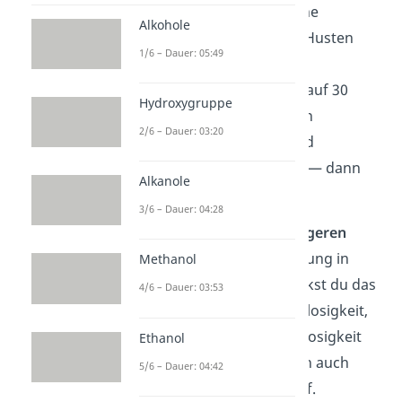
ppm) kann zusätzlich deine
Alkohole
Schleimhäute reizen und Husten
1/6 – Dauer: 05:49
verursachen. Steigt die
Konzentration des Gases auf 30
Hydroxygruppe
ppm, kann es zu schweren
2/6 – Dauer: 03:20
Lungenentzündungen und
Lungenödemen kommen — dann
Alkanole
besteht
Lebensgefahr
!
3/6 – Dauer: 04:28
Solltest du über einen
längeren
Zeitraum
mit der Verbindung in
Methanol
Berührung kommen, merkst du das
4/6 – Dauer: 03:53
an Symptomen wie Schlaflosigkeit,
Kopfschmerzen, Antriebslosigkeit
Ethanol
oder Bronchitis. Oft treten auch
5/6 – Dauer: 04:42
allergische Reaktionen auf.