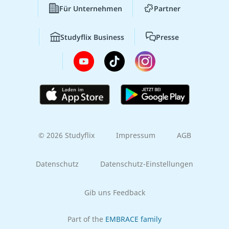
Für Unternehmen
Partner
Studyflix Business
Presse
© 2026 Studyflix
Impressum
AGB
Datenschutz
Datenschutz-Einstellungen
Gib uns Feedback
Part of the
EMBRACE family