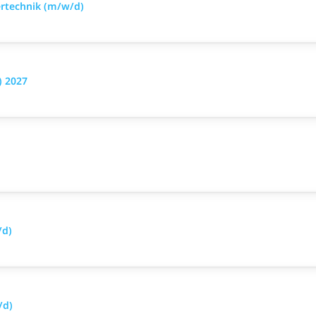
ertechnik (m/w/d)
) 2027
/d)
/d)