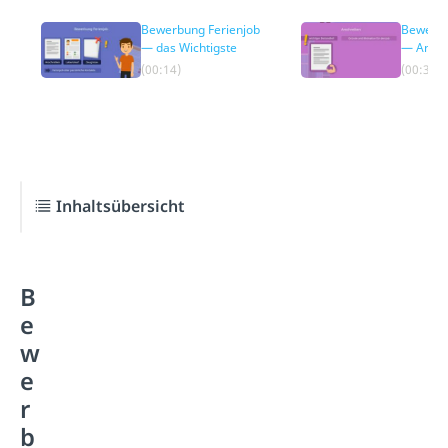
Bewerbung Ferienjob
Bewerbu
— das Wichtigste
— Ansch
(00:14)
(00:37)
Inhaltsübersicht
B
e
w
e
r
b