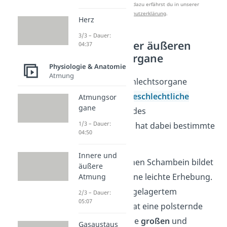
zu verbessern. Mehr dazu erfährst du in unserer
Datenschutzerklärung
.
Herz
3/3 – Dauer:
Funktionen der äußeren
04:37
Geschlechtsorgane
Physiologie & Anatomie
Atmung
Die äußeren Geschlechtsorgane
ermöglichen die
geschlechtliche
Atmungsor
gane
Fortpflanzung
. Jedes
1/3 – Dauer:
Geschlechtsorgan hat dabei bestimmte
04:50
Funktionen:
Innere und
Über dem weiblichen Schambein bildet
äußere
der
Venushügel
eine leichte Erhebung.
Atmung
Er besteht aus eingelagertem
2/3 – Dauer:
05:07
Fettgewebe und hat eine polsternde
Schutzfunktion. Die
großen
und
Gasaustaus