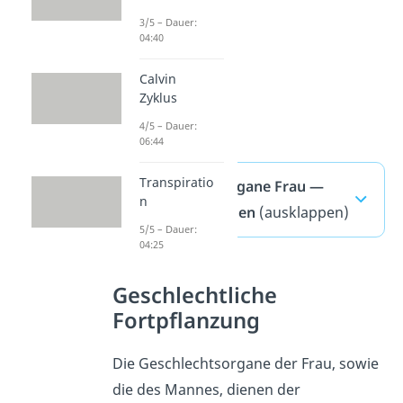
3/5 – Dauer:
04:40
Calvin
Zyklus
4/5 – Dauer:
06:44
Transpiratio
Geschlechtsorgane Frau —
n
häufigste Fragen
(ausklappen)
5/5 – Dauer:
04:25
Geschlechtliche
Fortpflanzung
Die Geschlechtsorgane der Frau, sowie
die des Mannes, dienen der