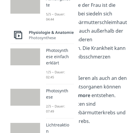
Geschlechtsorgane der Frau ist die
te
Endometriose
. Dabei siedeln sich
5/5 – Dauer:
04:44
Zellen, die der Gebärmutterschleimhaut
sehr stark ähneln, auch außerhalb der
Physiologie & Anatomie
Photosynthese
Gebärmutter in anderen
Körperregionen an. Die Krankheit kann
Photosynth
zu starken Unterleibsschmerzen
ese einfach
erklärt
führen.
1/5 – Dauer:
Sowohl an den äußeren als auch an den
02:45
inneren Geschlechtsorganen können
Photosynth
bösartige
Krebstumore
entstehen.
ese
Bekannte Krebsarten sind
2/5 – Dauer:
07:49
Eierstockkrebs, Gebärmutterkrebs und
Gebärmutterhalskrebs.
Lichtreaktio
n