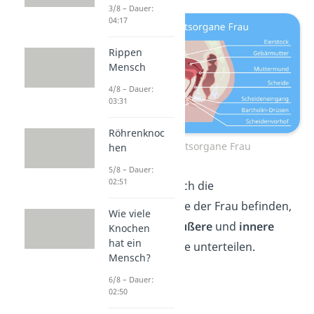
3/8 – Dauer:
04:17
Rippen
Mensch
4/8 – Dauer:
03:31
Röhrenknoc
Geschlechtsorgane Frau
hen
5/8 – Dauer:
02:51
Je nachdem, wo sich die
Geschlechtsorgane der Frau befinden,
Wie viele
kannst du sie in
äußere
und
innere
Knochen
hat ein
Geschlechtsorgane unterteilen.
Mensch?
6/8 – Dauer:
02:50