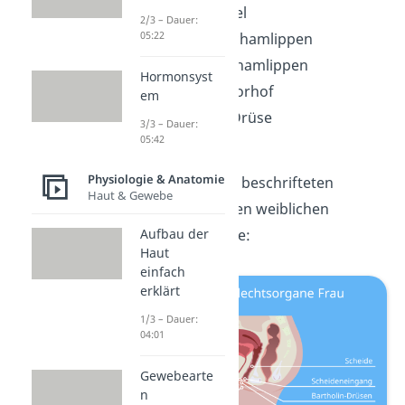
der Venushügel
2/3 – Dauer:
05:22
die äußeren Schamlippen
die inneren Schamlippen
Hormonsyst
der Scheidenvorhof
em
die Bartholin-Drüse
3/3 – Dauer:
05:42
die Klitoris
Physiologie & Anatomie
Hier siehst du den beschrifteten
Haut & Gewebe
Aufbau
der äußeren weiblichen
Aufbau der
Geschlechtsorgane:
Haut
einfach
erklärt
1/3 – Dauer:
04:01
Gewebearte
n