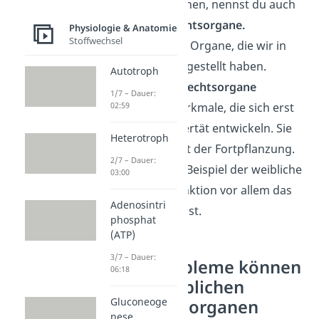
Fortpflanzung dienen, nennst du auch
primäre Geschlechtsorgane.
Physiologie & Anatomie
Stoffwechsel
Dazu gehören alle Organe, die wir in
diesem Artikel vorgestellt haben.
Autotroph
Sekundäre Geschlechtsorgane
1/7 – Dauer:
hingegen sind Merkmale, die sich erst
02:59
während der Pubertät entwickeln. Sie
Heterotroph
dienen nicht direkt der Fortpflanzung.
2/7 – Dauer:
Dazu gehört zum Beispiel der weibliche
03:00
Busen, dessen Funktion vor allem das
Adenosintri
Stillen des Kindes ist.
phosphat
(ATP)
3/7 – Dauer:
Welche Probleme können
06:18
bei den weiblichen
Gluconeoge
Geschlechtsorganen
nese