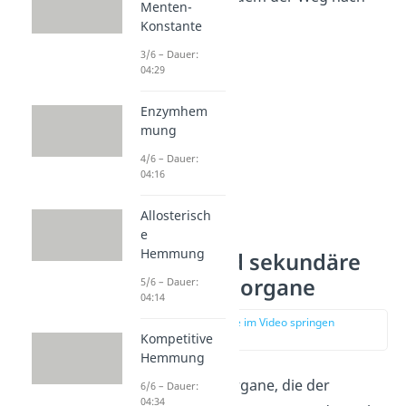
Menten-
draußen.
Konstante
3/6 – Dauer:
04:29
Enzymhem
mung
4/6 – Dauer:
04:16
Allosterisch
e
Hemmung
Primäre und sekundäre
Geschlechtsorgane
5/6 – Dauer:
04:14
zur Stelle im Video springen
(03:35)
Kompetitive
Hemmung
Alle Geschlechtsorgane, die der
6/6 – Dauer:
04:34