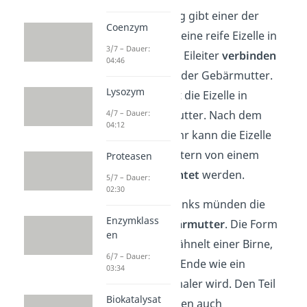
Bei einem Eisprung gibt einer der
Coenzym
beiden Eierstöcke eine reife Eizelle in
3/7 – Dauer:
die
Eileiter
ab. Die Eileiter
verbinden
04:46
die Eierstöcke mit der Gebärmutter.
Lysozym
Durch sie wandert die Eizelle in
Richtung Gebärmutter. Nach dem
4/7 – Dauer:
04:12
Geschlechtsverkehr kann die Eizelle
bereits in den Eileitern von einem
Proteasen
Spermium
befruchtet
werden.
5/7 – Dauer:
02:30
Oben rechts und links münden die
Enzymklass
Eileiter in die
Gebärmutter
. Die Form
en
der Gebärmutter ähnelt einer Birne,
6/7 – Dauer:
wobei ihr unteres Ende wie ein
03:34
Flaschenhals schmaler wird. Den Teil
Biokatalysat
kannst du deswegen auch