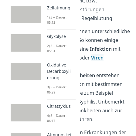
Unfruchtbarkeit, bzw.
Zellatmung
Fruchtbarkeitsstörungen
Störungen der Regelblutung
1/5 – Dauer:
05:12
Die Symptome können unterschiedliche
Glykolyse
Ursachen haben. So können einige
2/5 – Dauer:
Symptome durch eine
Infektion
mit
05:31
Pilzen,
Bakterien
oder
Viren
Oxidative
entstehen. Viele
Decarboxyli
Geschlechtskrankheiten
entstehen
erung
durch eine Infektion mit bestimmten
3/5 – Dauer:
Bakterienarten, wie zum Beispiel
06:29
Chlamydien oder Syphilis. Unbemerkt
Citratzyklus
können solche Krankheiten auch zur
4/5 – Dauer:
Unfruchtbarkeit führen.
06:17
Eine der häufigsten Erkrankungen der
Atmungsket