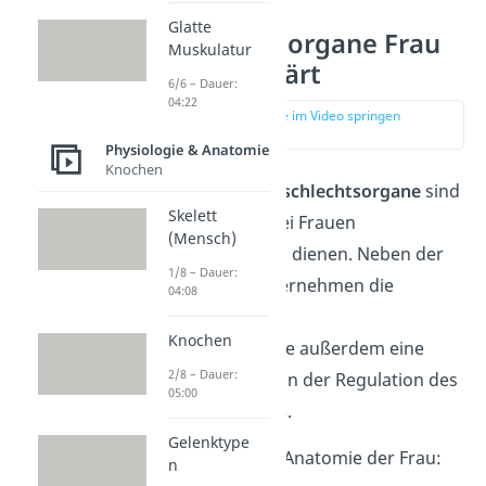
Glatte
Geschlechtsorgane Frau
Muskulatur
einfach erklärt
6/6 – Dauer:
04:22
zur Stelle im Video springen
(00:13)
Physiologie & Anatomie
Knochen
Die weiblichen
Geschlechtsorgane
sind
Skelett
alle Organe, die bei Frauen
(Mensch)
zur
Fortpflanzung
dienen. Neben der
1/8 – Dauer:
Fortpflanzung übernehmen die
04:08
weiblichen
Knochen
Geschlechtsorgane außerdem eine
2/8 – Dauer:
wichtige Aufgabe in der Regulation des
05:00
Hormonhaushalts
.
Gelenktype
Hier siehst du die Anatomie der Frau:
n