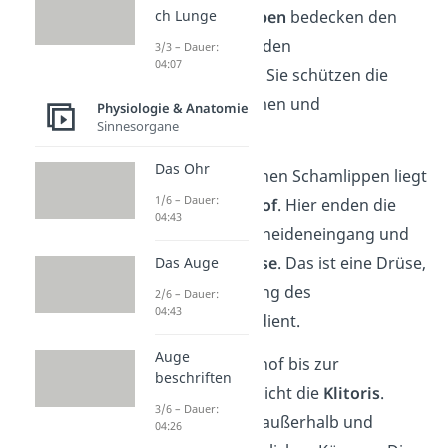
kleinen Schamlippen
bedecken
den
ch Lunge
Harnröhren
– und den
3/3 – Dauer:
04:07
Scheideneingang
. Sie schützen die
Eingänge vor Keimen und
Physiologie & Anatomie
Sinnesorgane
Fremdkörpern.
Das Ohr
Zwischen den kleinen Schamlippen liegt
1/6 – Dauer:
der
Scheidenvorhof
. Hier enden die
04:43
Harnröhre, der Scheideneingang und
die
Bartholin-Drüse
. Das ist eine Drüse,
Das Auge
die der Befeuchtung des
2/6 – Dauer:
04:43
Scheidenvorhofs dient.
Auge
Vom Scheidenvorhof bis zur
beschriften
Schambeinfuge reicht die
Klitoris
.
3/6 – Dauer:
Dabei verläuft sie außerhalb und
04:26