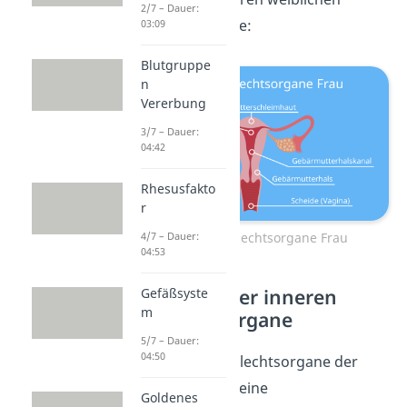
2/7 – Dauer:
Geschlechtsorgane:
03:09
Blutgruppe
n
Vererbung
3/7 – Dauer:
04:42
Rhesusfakto
r
Innere Geschlechtsorgane Frau
4/7 – Dauer:
04:53
Funktionen der inneren
Gefäßsyste
m
Geschlechtsorgane
5/7 – Dauer:
04:50
Die inneren Geschlechtsorgane der
Frau ermöglichen eine
Goldenes