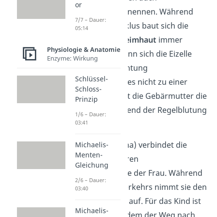
or
Gebärmutterhals
nennen. Während
7/7 – Dauer:
des weiblichen Zyklus baut sich die
05:14
Gebärmutterschleimhaut
immer
Physiologie & Anatomie
weiter auf. Hier kann sich die Eizelle
Enzyme: Wirkung
nach einer Befruchtung
Schlüssel-
einnisten.
Kommt es nicht zu einer
Schloss-
Befruchtung, stößt die Gebärmutter die
Prinzip
Schleimhaut während der Regelblutung
1/6 – Dauer:
ab.
03:41
Die
Scheide
(Vagina) verbindet die
Michaelis-
Menten-
äußeren und inneren
Gleichung
Geschlechtsorgane der Frau. Während
2/6 – Dauer:
des Geschlechtsverkehrs nimmt sie den
03:40
Penis des Mannes auf. Für das Kind ist
Michaelis-
die Scheide außerdem der Weg nach