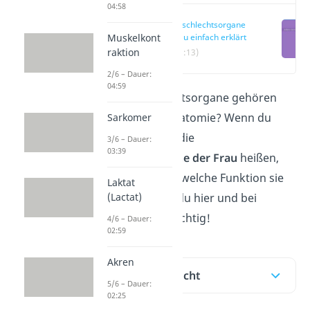
04:58
Geschlechtsorgane
Muskelkont
Frau einfach erklärt
raktion
(00:13)
2/6 – Dauer:
04:59
Welche Geschlechtsorgane gehören
zur weiblichen Anatomie? Wenn du
Sarkomer
wissen willst, wie die
3/6 – Dauer:
03:39
Geschlechtsorgane
der Frau
heißen,
wo sie liegen und welche Funktion sie
Laktat
(Lactat)
haben, dann bist du hier und bei
unserem
Video
richtig!
4/6 – Dauer:
02:59
Akren
Inhaltsübersicht
5/6 – Dauer:
02:25