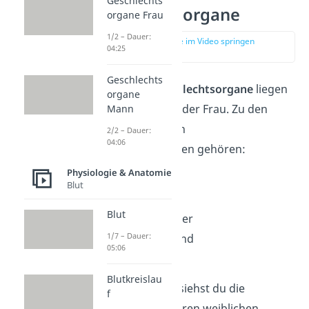
Geschlechts
Geschlechtsorgane
organe Frau
1/2 – Dauer:
zur Stelle im Video springen
04:25
(01:42)
Geschlechts
Die
inneren Geschlechtsorgane
liegen
organe
im Körperinneren der Frau. Zu den
Mann
inneren weiblichen
2/2 – Dauer:
04:06
Geschlechtsorganen gehören:
Physiologie & Anatomie
die Eierstöcke
Blut
die Eileiter
Blut
die Gebärmutter
1/7 – Dauer:
der Muttermund
05:06
die Scheide
Blutkreislau
In der
Abbildung
siehst du die
f
beschrifteten inneren weiblichen