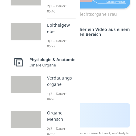
2/3 – Dauer:
05:40
Äußere Geschlechtsorgane Frau
Epithelgew
Studyflix vernetzt: Hier ein Video aus einem
ebe
anderen Bereich
3/3 – Dauer:
05:22
Physiologie & Anatomie
Innere Organe
Verdauungs
organe
1/3 – Dauer:
04:26
Organe
Mensch
2/3 – Dauer:
Nach Beantwortung speichern wir deine Antwort, um Studyflix
02:53