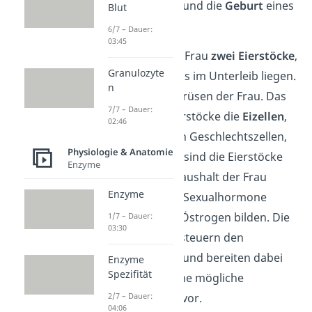
Schwangerschaft
und die
Geburt
eines
Blut
Kindes.
6/7 – Dauer:
03:45
Insgesamt hat die Frau
zwei Eierstöcke
,
Granulozyte
die rechts und links im Unterleib liegen.
n
Sie sind die Keimdrüsen der Frau. Das
7/7 – Dauer:
heißt, dass die Eierstöcke die
Eizellen
,
02:46
also die weiblichen Geschlechtszellen,
Physiologie & Anatomie
bilden. Außerdem sind die Eierstöcke
Enzyme
für den Hormonhaushalt der Frau
Enzyme
wichtig, da sie die Sexualhormone
Progesteron und Östrogen bilden. Die
1/7 – Dauer:
03:30
beiden Hormone steuern den
weiblichen Zyklus und bereiten dabei
Enzyme
Spezifität
den Körper auf eine mögliche
Schwangerschaft vor.
2/7 – Dauer:
04:06