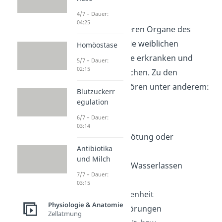
auftreten?
4/7 – Dauer:
04:25
Wie auch alle anderen Organe des
Körpers können die weiblichen
Homöostase
Geschlechtsorgane erkranken und
5/7 – Dauer:
02:15
Probleme verursachen. Zu den
Beschwerden
gehören unter anderem:
Blutzuckerr
egulation
Krämpfe
6/7 – Dauer:
Schmerzen
03:14
Juckreiz, Hautrötung oder
Antibiotika
Schwellungen
und Milch
Brennen beim Wasserlassen
7/7 – Dauer:
Blutungen
03:15
Scheidentrockenheit
Physiologie & Anatomie
hormonelle Störungen
Zellatmung