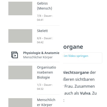
Gebiss
(Mensch)
7/8 – Dauer:
04:41
Skelett
Äußere
8/8 – Dauer:
04:42
Geschlechtsorgane
Physiologie & Anatomie
zur Stelle im Video springen
Menschlicher Körper
(00:30)
Organisatio
Die
äußeren Geschlechtsorgane
der
nsebenen
Biologie
Frau bilden den äußeren sichtbaren
1/3 – Dauer:
Genitalbereich der Frau. Zusammen
04:32
bezeichnest du sie auch als
Vulva
. Zu
Menschlich
der Vulva gehören:
er Körper