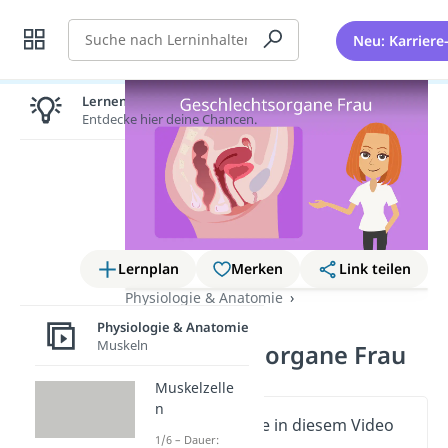
Suche
Neu: Karriere
Lernen lohnt sich!
Entdecke hier deine Chancen.
Lernplan
Merken
Link teilen
Physiologie & Anatomie
Geschlechtsorgane
Physiologie & Anatomie
Muskeln
Geschlechtsorgane Frau
Muskelzelle
n
Wichtige Inhalte in diesem Video
1/6 – Dauer: