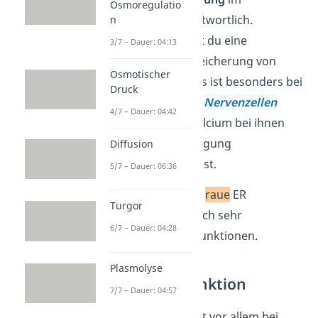
Osmoregulatio
Organismus verantwortlich.
n
Darunter verstehst du eine
3/7 – Dauer: 04:13
Aufnahme
und Speicherung von
Osmotischer
Calcium-Ionen.
Das ist besonders bei
Druck
Muskelzellen
und
Nervenzellen
4/7 – Dauer: 04:42
sehr wichtig, da Calcium bei ihnen
für die Reizübertragung
Diffusion
mitverantwortlich ist.
5/7 – Dauer: 06:36
Das
glatte
und das
raue
ER
Turgor
erfüllen dabei jedoch sehr
6/7 – Dauer: 04:28
unterschiedliche Funktionen.
Plasmolyse
Glattes ER Funktion
7/7 – Dauer: 04:57
Das
glatte ER
spielt vor allem bei