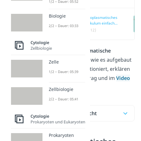
1/2 – Dauer: 05:52
Biologie
Endoplasmatisches
Retikulum einfach
2/2 – Dauer: 03:33
erklärt
(00:12)
Cytologie
Zellbiologie
Was das
endoplasmatische
Retikulum
(ER) ist, wie es aufgebaut
Zelle
ist und wie es funktioniert, erklären
1/2 – Dauer: 05:39
wir dir hier im Beitrag und im
Video
dazu!
Zellbiologie
2/2 – Dauer: 05:41
Inhaltsübersicht
Cytologie
Prokaryoten und Eukaryoten
Prokaryoten