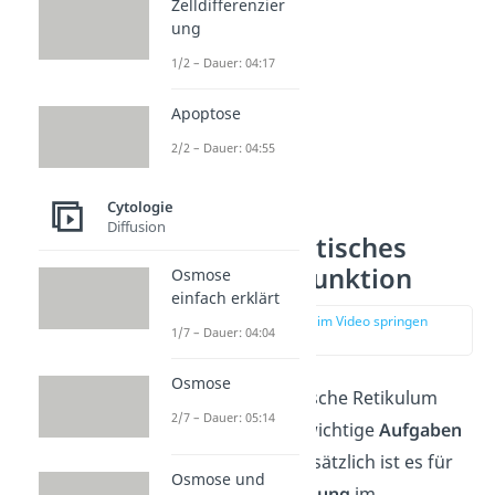
Zelldifferenzier
ung
1/2 – Dauer: 04:17
Apoptose
2/2 – Dauer: 04:55
Cytologie
Diffusion
Endoplasmatisches
Retikulum Funktion
Osmose
einfach erklärt
zur Stelle im Video springen
1/7 – Dauer: 04:04
(02:36)
Osmose
Das endoplasmatische Retikulum
2/7 – Dauer: 05:14
erfüllt zahlreiche wichtige
Aufgaben
in der Zelle. Grundsätzlich ist es für
Osmose und
die
Signalübertragung
im