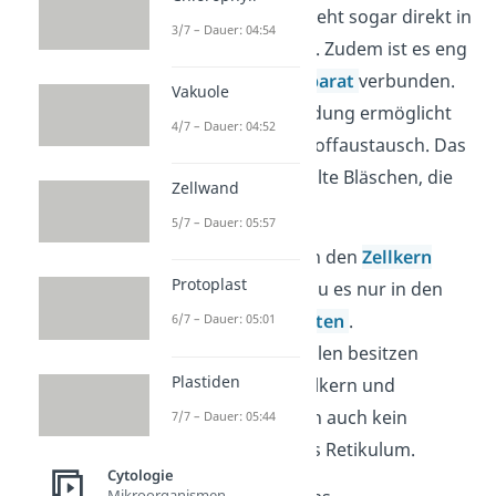
Membran des ER geht sogar direkt in
3/7 – Dauer: 04:54
die
Kernhülle
über. Zudem ist es eng
mit dem
Golgi-Apparat
verbunden.
Vakuole
Diese enge Verbindung ermöglicht
4/7 – Dauer: 04:52
einen ständigen Stoffaustausch. Das
passiert über gefüllte Bläschen, die
Zellwand
Vesikel
.
5/7 – Dauer: 05:57
Da das ER direkt an den
Zellkern
Protoplast
angrenzt, findest du es nur in den
Zellen der
Eukaryoten
.
6/7 – Dauer: 05:01
Prokaryotische
Zellen besitzen
Plastiden
nämlich keinen Zellkern und
enthalten demnach auch kein
7/7 – Dauer: 05:44
endoplasmatisches Retikulum.
Cytologie
Mikroorganismen