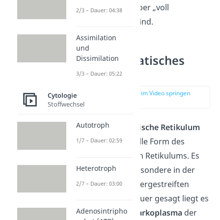
für deinen Körper „voll
2/3 – Dauer: 04:38
einsatzfähig“ sind.
Assimilation
und
Sarkoplasmatisches
Dissimilation
Retikulum
3/3 – Dauer: 05:22
zur Stelle im Video springen
Cytologie
(03:58)
Stoffwechsel
Autotroph
Das
Sarkoplasmatische Retikulum
(SR) ist eine spezielle Form des
1/7 – Dauer: 02:59
endoplasmatischen Retikulums. Es
Heterotroph
befindet sich insbesondere in der
glatten und der quergestreiften
2/7 – Dauer: 03:00
Muskulatur
. Genauer gesagt liegt es
Adenosintripho
im sogenannten
Sarkoplasma
der