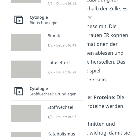
2/2 – Dauer: 06:44
Proteinen innerhalb der Zelle. Es
wirkt also bei der
Cytologie
Biotechnologie
Proteinbiosynthese mit. Die
Ribosomen am rauen ER können
Bionik
dafür die Informationen der
1/2 – Dauer: 02:49
Erbinformationen ablesen und
daraus Proteine herstellen. Das
Lotuseffekt
können zum Beispiel
2/2 – Dauer: 03:28
Membranproteine
sein.
Cytologie
Stoffwechsel: Grundlagen
Modifikation der Proteine:
Die
hergestellten Proteine werden
Stoffwechsel
dann im rauen
1/3 – Dauer: 04:07
ER zurechtgeschnitten und
gefaltet. Das ist wichtig, damit sie
Katabolismus