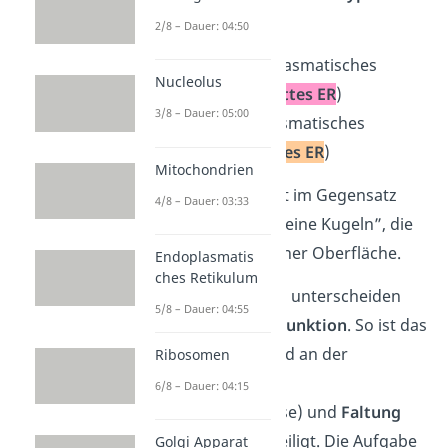
unterscheiden:
2/8 – Dauer: 04:50
glattes
endoplasmatisches
Nucleolus
Retikulum (
glattes ER
)
3/8 – Dauer: 05:00
raues
endoplasmatisches
Retikulum (
raues ER
)
Mitochondrien
Das raue ER besitzt im Gegensatz
4/8 – Dauer: 03:33
zum glatten ER „kleine Kugeln”, die
Ribosomen
, an seiner Oberfläche.
Endoplasmatis
ches Retikulum
Die beiden Formen unterscheiden
5/8 – Dauer: 04:55
sich auch in ihrer
Funktion
. So ist das
raue ER
vorwiegend an der
Ribosomen
Herstellung
6/8 – Dauer: 04:15
(Proteinbiosynthese) und
Faltung
von Proteinen beteiligt. Die Aufgabe
Golgi Apparat