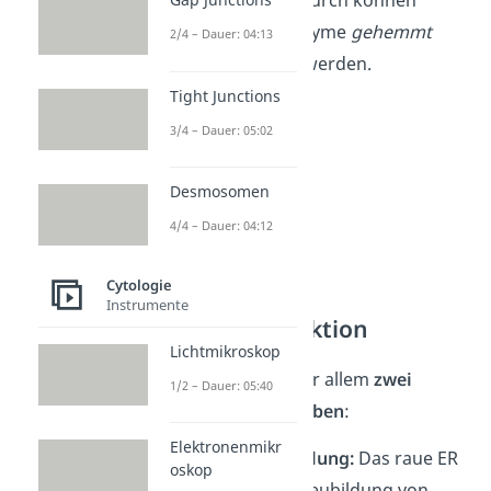
entlassen. Dadurch können
bestimmte Enzyme
gehemmt
2/4 – Dauer: 04:13
oder
aktiviert
werden.
Tight Junctions
3/4 – Dauer: 05:02
Desmosomen
4/4 – Dauer: 04:12
Cytologie
Instrumente
Raues ER Funktion
Lichtmikroskop
Das
raue ER
hat vor allem
zwei
1/2 – Dauer: 05:40
bedeutende
Aufgaben
:
Elektronenmikr
Proteinherstellung:
Das raue ER
oskop
sorgt für die Neubildung von