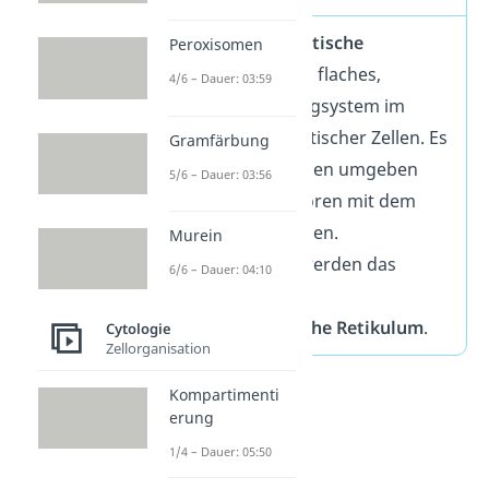
Das
Endoplasmatische
Peroxisomen
Retikulum
ist ein flaches,
4/6 – Dauer: 03:59
verzweigtes Gangsystem im
Inneren eukaryotischer Zellen. Es
Gramfärbung
ist von Membranen umgeben
5/6 – Dauer: 03:56
und über Kernporen mit dem
Zellkern verbunden.
Murein
Unterschieden werden das
6/6 – Dauer: 04:10
glatte
,
raue
und
sarkoplasmatische
Retikulum
.
Cytologie
Zellorganisation
Kompartimenti
erung
1/4 – Dauer: 05:50