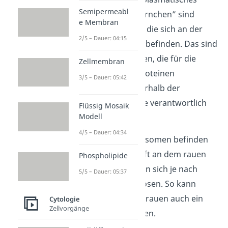
Semipermeabl
Retikulum. Die „Körnchen” sind
e Membran
dabei
Ribosomen
,
die sich an der
2/5 – Dauer: 04:15
Oberfläche des ER befinden. Das sind
kleine Zellorganellen, die für die
Zellmembran
Herstellung von Proteinen
3/5 – Dauer: 05:42
(
Translation
) innerhalb der
Proteinbiosynthese verantwortlich
Flüssig Mosaik
Modell
sind.
4/5 – Dauer: 04:34
Übrigens:
Die Ribosomen befinden
sich nicht dauerhaft an dem rauen
Phospholipide
ER, sondern können sich je nach
5/5 – Dauer: 05:37
Situation auch ablösen. So kann
zeitweise aus dem rauen auch ein
Cytologie
Zellvorgänge
glattes ER
entstehen.