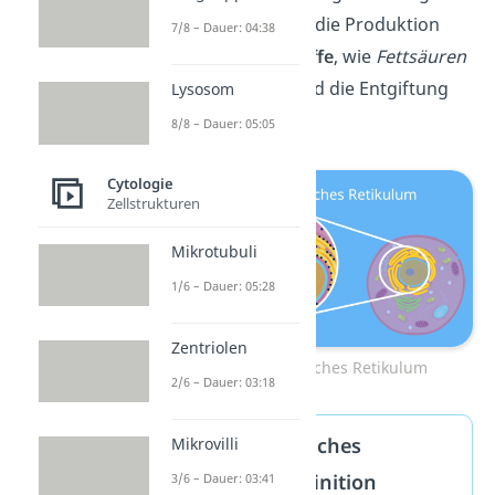
des
glatten ER
s ist die Produktion
7/8 – Dauer: 04:38
verschiedener
Stoffe
, wie
Fettsäuren
oder
Hormone,
und
die Entgiftung
Lysosom
der Zelle.
8/8 – Dauer: 05:05
Cytologie
Zellstrukturen
Mikrotubuli
1/6 – Dauer: 05:28
Zentriolen
Endoplasmatisches Retikulum
2/6 – Dauer: 03:18
Endoplasmatisches
Mikrovilli
Retikulum Definition
3/6 – Dauer: 03:41