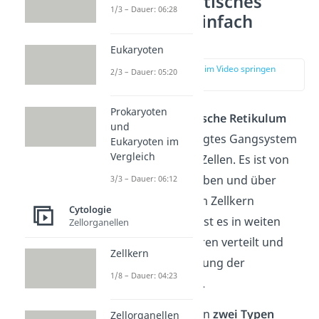
Endoplasmatisches
1/3 – Dauer: 06:28
Retikulum einfach
erklärt
Eukaryoten
zur Stelle im Video springen
2/3 – Dauer: 05:20
(00:12)
Prokaryoten
Das
Endoplasmatische Retikulum
und
(ER) ist ein verzweigtes Gangsystem
Eukaryoten im
Vergleich
in eukaryotischen Zellen. Es ist von
Membranen umgeben und über
3/3 – Dauer: 06:12
Kernporen mit dem Zellkern
Cytologie
verbunden. Dabei ist es in weiten
Zellorganellen
Teilen des Zellinneren verteilt und
Zellkern
stellt eine Erweiterung der
1/8 – Dauer: 04:23
Kernmembran dar.
Du kannst zwischen
zwei Typen
Zellorganellen