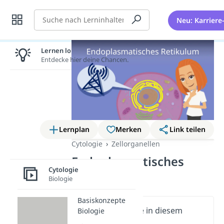
Suche
Neu: Karriere
Lernen lohnt sich!
Entdecke hier deine Chancen.
Lernplan
Merken
Link teilen
Cytologie
Zellorganellen
Endoplasmatisches
Cytologie
Retikulum
Biologie
Basiskonzepte
Wichtige Inhalte in diesem
Biologie
Video