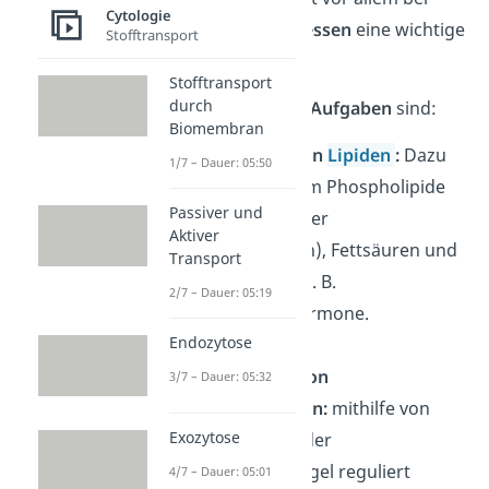
Cytologie
Stoffwechselprozessen
eine wichtige
Stofftransport
Rolle.
Stofftransport
durch
Seine
wichtigsten Aufgaben
sind:
Biomembran
Herstellung von
Lipiden
:
Dazu
1/7 – Dauer: 05:50
zählen vor allem Phospholipide
Passiver und
(Bestandteile der
Aktiver
Biomembranen), Fettsäuren und
Transport
Hormone wie z. B.
2/7 – Dauer: 05:19
Geschlechtshormone.
Endozytose
Speicherung von
3/7 – Dauer: 05:32
Kohlenhydraten:
mithilfe von
Exozytose
Glucose kann der
Blutzuckerspiegel reguliert
4/7 – Dauer: 05:01