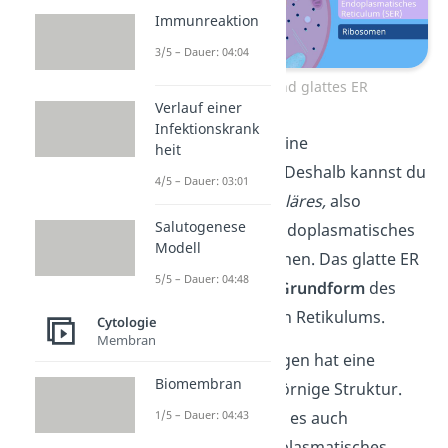
Immunreaktion
3/5 – Dauer: 04:04
Raues ER und glattes ER
Verlauf einer
Infektionskrank
Das
glatte ER
hat eine
heit
glatte Oberfläche. Deshalb kannst du
4/5 – Dauer: 03:01
es auch als
agranuläres,
also
Salutogenese
körnchenarmes endoplasmatisches
Modell
Retikulum bezeichnen. Das glatte ER
5/5 – Dauer: 04:48
ist sozusagen die
Grundform
des
endoplasmatischen Retikulums.
Cytologie
Membran
Das
raue ER
hingegen hat eine
Biomembran
granulierte, also körnige Struktur.
1/5 – Dauer: 04:43
Deshalb nennst du es auch
granuliertes
endoplasmatisches