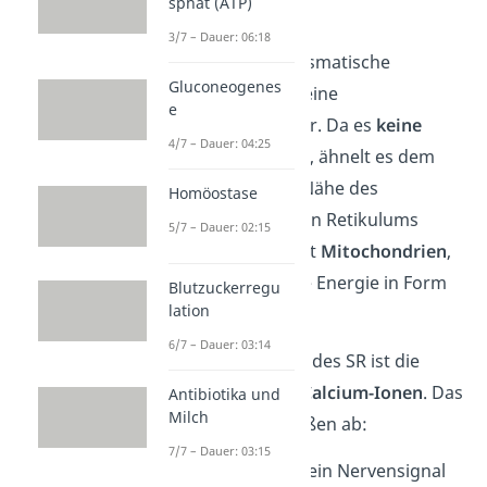
sphat (ATP)
Muskelfasern.
3/7 – Dauer: 06:18
Auch das sarkoplasmatische
Gluconeogenes
Retikulum besitzt eine
e
netzartige
Struktur. Da es
keine
4/7 – Dauer: 04:25
Ribosomen
besitzt, ähnelt es dem
glatten ER
. In der Nähe des
Homöostase
sarkoplasmatischen Retikulums
5/7 – Dauer: 02:15
befinden sich meist
Mitochondrien
,
sie stellen der Zelle Energie in Form
Blutzuckerregu
lation
von
ATP
bereit.
6/7 – Dauer: 03:14
Die
Hauptaufgabe
des SR ist die
Speicherung von Calcium-Ionen
. Das
Antibiotika und
Milch
läuft folgendermaßen ab:
7/7 – Dauer: 03:15
Zunächst wird ein Nervensignal