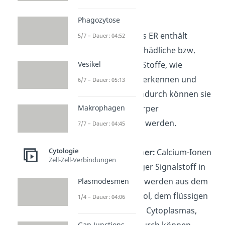
werden
Phagozytose
Entgiftung:
Das ER enthält
5/7 – Dauer: 04:52
Enzyme
, die schädliche bzw.
Vesikel
körperfremde Stoffe, wie
Medikamente
, erkennen und
6/7 – Dauer: 05:13
„umbauen”. Dadurch können sie
Makrophagen
besser vom Körper
ausgeschieden werden.
7/7 – Dauer: 04:45
Cytologie
Calcium Speicher:
Calcium-Ionen
Zell-Zell-Verbindungen
sind ein wichtiger Signalstoff in
den Zellen und werden aus dem
Plasmodesmen
ER in das Cytosol, dem flüssigen
1/4 – Dauer: 04:06
Bestandteil des Cytoplasmas,
Gap Junctions