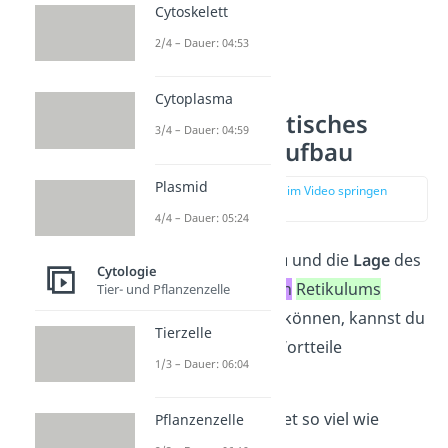
Cytoskelett
2/4 – Dauer: 04:53
Cytoplasma
Endoplasmatisches
3/4 – Dauer: 04:59
Retikulum Aufbau
Plasmid
zur Stelle im Video springen
(01:34)
4/4 – Dauer: 05:24
Um dir den
Aufbau
und die
Lage
des
Cytologie
endo
plasmatischen
Retikulums
Tier- und Pflanzenzelle
besser merken zu können, kannst du
Tierzelle
dir die einzelnen Wortteile
1/3 – Dauer: 06:04
anschauen:
„Endo“
bedeutet so viel wie
Pflanzenzelle
„innen“