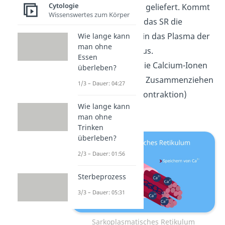
Cytologie
an die Muskeln geliefert. Kommt
Wissenswertes zum Körper
es an, schüttet das SR die
Calcium-Ionen in das Plasma der
Wie lange kann
man ohne
Muskelzellen aus.
Essen
Dadurch sind die Calcium-Ionen
überleben?
in der Lage, ein Zusammenziehen
1/3 – Dauer: 04:27
des Muskels (Kontraktion)
Wie lange kann
einzuleiten.
man ohne
Trinken
überleben?
2/3 – Dauer: 01:56
Sterbeprozess
3/3 – Dauer: 05:31
Sarkoplasmatisches Retikulum