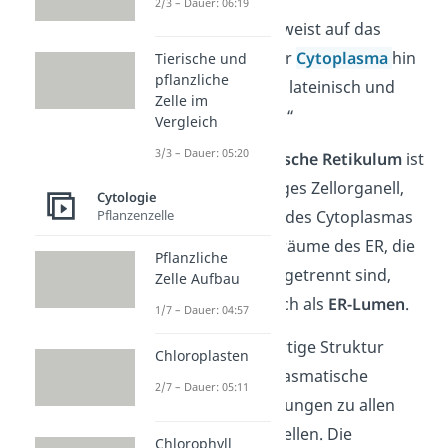
2/3 – Dauer: 06:19
„Plasmatisch“
weist auf das
Zellplasma oder
Cytoplasma
hin
Tierische und
pflanzliche
„
Retikulum“
ist lateinisch und
Zelle im
bedeutet „Netz“
Vergleich
3/3 – Dauer: 05:20
Das
Endoplasmatische Retikulum
ist
also ein netzförmiges Zellorganell,
Cytologie
das sich innerhalb des Cytoplasmas
Pflanzenzelle
befindet. Die Hohlräume des ER, die
Pflanzliche
vom Zellplasma abgetrennt sind,
Zelle Aufbau
bezeichnest du auch als
ER-Lumen
.
1/7 – Dauer: 04:57
Durch seine netzartige Struktur
Chloroplasten
besitzt das endoplasmatische
2/7 – Dauer: 05:11
Retikulum Verbindungen zu allen
anderen Zellorganellen. Die
Chlorophyll