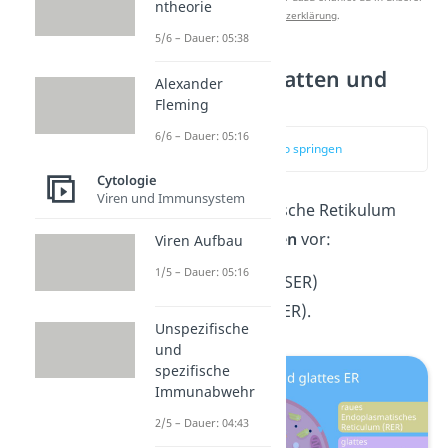
ntheorie
Datenschutzerklärung
.
5/6 – Dauer: 05:38
Aufbau des glatten und
Alexander
rauen ER
Fleming
6/6 – Dauer: 05:16
zum Video springen
Cytologie
Viren und Immunsystem
Das endoplasmatische Retikulum
liegt in
zwei Formen
vor:
Viren Aufbau
1/5 – Dauer: 05:16
Das
glatte ER
(SER)
Das
raue ER
(RER).
Unspezifische
und
spezifische
Immunabwehr
2/5 – Dauer: 04:43