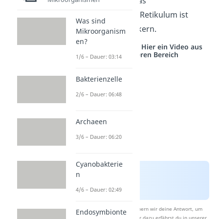
Schon gewusst?
Das
endoplasmatische Retikulum ist
Was sind
größer als der Zellkern.
Mikroorganism
en?
Studyflix vernetzt: Hier ein Video aus
einem anderen Bereich
1/6 – Dauer: 03:14
Bakterienzelle
2/6 – Dauer: 06:48
Archaeen
3/6 – Dauer: 06:20
Cyanobakterie
n
4/6 – Dauer: 02:49
Nach Beantwortung speichern wir deine Antwort, um
Endosymbionte
Studyflix zu verbessern. Mehr dazu erfährst du in unserer