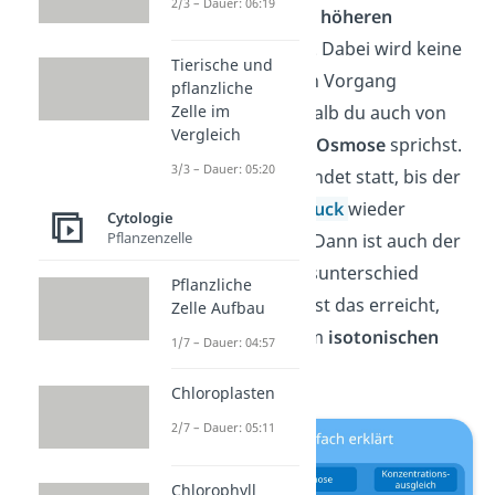
2/3 – Dauer: 06:19
geringeren zur höheren
Konzentration
. Dabei wird keine
Tierische und
Energie für den Vorgang
pflanzliche
Zelle im
benötigt, weshalb du auch von
Vergleich
einer
passiven Osmose
sprichst.
3/3 – Dauer: 05:20
Der Vorgang findet statt,
bis der
osmotische Druck
wieder
Cytologie
Pflanzenzelle
hergestellt ist. Dann ist auch der
Konzentrationsunterschied
Pflanzliche
ausgeglichen. Ist das erreicht,
Zelle Aufbau
sprichst du vom
isotonischen
1/7 – Dauer: 04:57
Zustand
.
Chloroplasten
2/7 – Dauer: 05:11
Chlorophyll