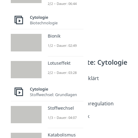
2/2 – Dauer: 06:44
Cytologie
Biotechnologie
Bionik
1/2 – Dauer: 02:49
Weitere Inhalte: Cytologie
Lotuseffekt
Diffusion
2/2 – Dauer: 03:28
Osmose einfach erklärt
Dauer: 04:04
Cytologie
Osmose
Stoffwechsel: Grundlagen
Dauer: 05:14
Osmose und Osmoregulation
Stoffwechsel
Dauer: 04:13
Osmotischer Druck
1/3 – Dauer: 04:07
Dauer: 04:42
Diffusion
Katabolismus
Dauer: 06:36