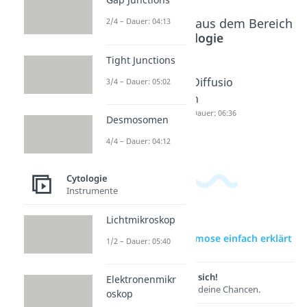
Beliebte Inhalte aus dem Bereich
2/4 – Dauer: 04:13
Cytologie
Tight Junctions
Osmose
Osmotis
Diffusio
3/4 – Dauer: 05:02
Dauer: 05:14
cher
n
Druck
Dauer: 06:36
Desmosomen
Dauer: 04:42
4/4 – Dauer: 04:12
Cytologie
Instrumente
Lichtmikroskop
zur Videoseite: Osmose einfach erklärt
1/2 – Dauer: 05:40
Lernen lohnt sich!
Elektronenmikr
Entdecke hier deine Chancen.
oskop