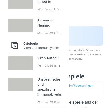
ntheorie
5/6 – Dauer: 05:38
Alexander
Fleming
6/6 – Dauer: 05:16
Cytologie
Viren und Immunsystem
Nach Beantwortung speichern wir deine Antwort, um
Studyflix zu verbessern. Mehr dazu erfährst du in unserer
Viren Aufbau
Datenschutzerklärung
.
1/5 – Dauer: 05:16
Osmose Beispiele
Unspezifische
und
zur Stelle im Video springen
spezifische
(00:47)
Immunabwehr
Es gibt unzählige
Beispiele
aus der
2/5 – Dauer: 04:43