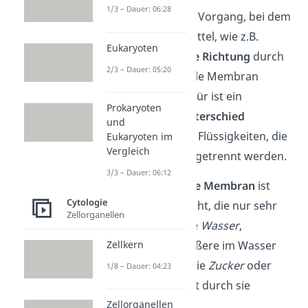
1/3 – Dauer: 06:28
Die Osmose ist ein Vorgang, bei dem
sich ein Lösungsmittel, wie z.B.
Eukaryoten
Wasser
, nur
in eine Richtung
durch
2/3 – Dauer: 05:20
eine semipermeable Membran
bewegt. Grund dafür ist ein
Prokaryoten
Konzentrationsunterschied
und
zwischen den zwei Flüssigkeiten, die
Eukaryoten im
Vergleich
von der Membran getrennt werden.
3/3 – Dauer: 06:12
Die
semipermeable Membran
ist
Cytologie
eine spezielle Schicht, die nur sehr
Zellorganellen
kleine Teilchen, wie
Wasser
,
Zellkern
hindurchlässt. Größere im Wasser
gelöste Teilchen, wie
Zucker
oder
1/8 – Dauer: 04:23
Salze
, können nicht durch sie
Zellorganellen
hindurch.