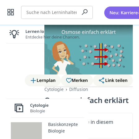
Suche
Neu: Karriere
Lernen lohnt sich!
Entdecke hier deine Chancen.
Lernplan
Merken
Link teilen
Cytologie
Diffusion
Osmose einfach erklärt
Cytologie
Biologie
Wichtige Inhalte in diesem
Basiskonzepte
Video
Biologie