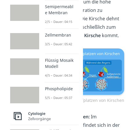
hinein bewegt
, um die hohe
Semipermeabl
Zuckerkonzentration zu
e Membran
„verdünnen“.
Die Kirsche dehnt
2/5 – Dauer: 04:15
sich aus bis es schließlich zum
Aufplatzen der Kirsche
kommt.
Zellmembran
3/5 – Dauer: 05:42
Flüssig Mosaik
Modell
4/5 – Dauer: 04:34
Phospholipide
5/5 – Dauer: 05:37
Osmose-Beispiel: Aufplatzen von Kirschen
Cytologie
Haut beim Baden:
Im
Zellvorgänge
Badewasser befindet sich in der