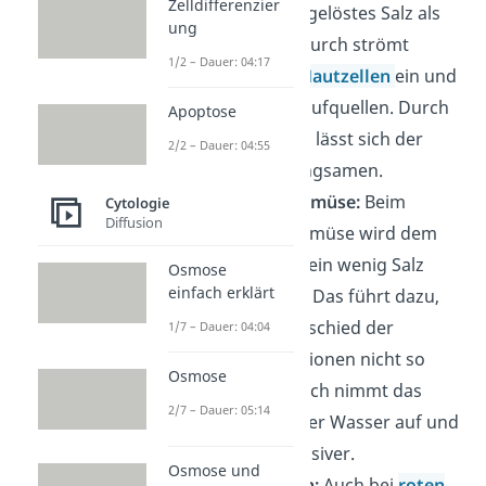
Zelldifferenzier
Regel weniger gelöstes Salz als
ung
im Körper. Dadurch strömt
1/2 – Dauer: 04:17
Wasser in die
Hautzellen
ein und
lässt die Haut aufquellen. Durch
Apoptose
etwas Badesalz lässt sich der
2/2 – Dauer: 04:55
Vorgang verlangsamen.
Kochen von Gemüse:
Beim
Cytologie
Diffusion
Kochen von Gemüse wird dem
Wasser häufig ein wenig Salz
Osmose
einfach erklärt
hinzugegeben. Das führt dazu,
dass der Unterschied der
1/7 – Dauer: 04:04
Salzkonzentrationen nicht so
Osmose
groß ist. Dadurch nimmt das
2/7 – Dauer: 05:14
Gemüse weniger Wasser auf und
schmeckt intensiver.
Osmose und
Rote Blutzellen:
Auch bei
roten