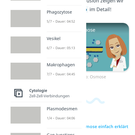
noch mehr zur Diffusion zeigen wir
dir in diesem
Video
im Detail!
Phagozytose
5/7 – Dauer: 04:52
Vesikel
6/7 – Dauer: 05:13
Makrophagen
7/7 – Dauer: 04:45
Zum Video: Osmose
Cytologie
Zell-Zell-Verbindungen
Plasmodesmen
1/4 – Dauer: 04:06
zur Videoseite: Osmose einfach erklärt
Gap Junctions