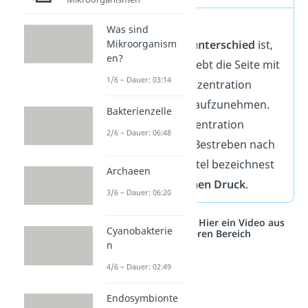
Je größer der
Was sind
Mikroorganism
Konzentrationsunterschied
ist,
en?
umso stärker strebt die Seite mit
1/6 – Dauer: 03:14
der höheren Konzentration
danach, Wasser aufzunehmen.
Bakterienzelle
So wird die Konzentration
2/6 – Dauer: 06:48
gesenkt. Dieses Bestreben nach
dem Lösungsmittel bezeichnest
Archaeen
du als
osmotischen Druck
.
3/6 – Dauer: 06:20
Studyflix vernetzt: Hier ein Video aus
Cyanobakterie
einem anderen Bereich
n
4/6 – Dauer: 02:49
Endosymbionte