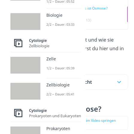
1/2 – Dauer: 05:52
Was ist Osmose?
Biologie
(00:13)
2/2 – Dauer: 03:33
Was die
Osmose
ist und wie sie
Cytologie
Zellbiologie
funktioniert, erfährst du hier und in
unserem
Video!
Zelle
1/2 – Dauer: 05:39
Inhaltsübersicht
Zellbiologie
2/2 – Dauer: 05:41
Was ist Osmose?
Cytologie
Prokaryoten und Eukaryoten
zur Stelle im Video springen
(00:13)
Prokaryoten