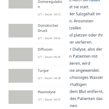
Osmoregulatio
Blutzellen
findet sie statt.
n
Deshalb muss der Salzgehalt im
3/7 – Dauer: 04:13
Körper stimmen. Ansonsten
Osmotischer
können die Blutzellen
Druck
anschwellen und platzen oder ihr
4/7 – Dauer: 04:42
gesamtes Wasser verlieren.
Medizin:
Bei der Dialyse, also der
Diffusion
Behandlung von Patienten mit
5/7 – Dauer: 06:36
geschädigten Nieren, wird
ebenfalls Osmose angewendet.
Turgor
Hier wird überschüssiges Wasser
6/7 – Dauer: 04:28
mit einer zuckerhaltigen
Flüssigkeit aus dem Blut entfernt,
Plasmolyse
weil die Nieren des Patienten das
7/7 – Dauer: 04:57
nicht mehr können.