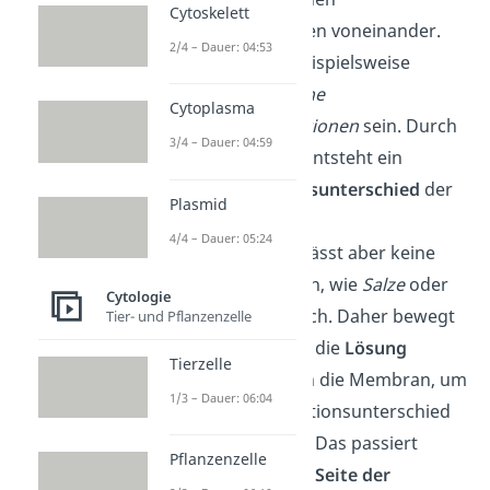
Cytoskelett
Konzentrationen voneinander.
2/4 – Dauer: 04:53
Das können beispielsweise
unterschiedliche
Cytoplasma
Salzkonzentrationen
sein. Durch
3/4 – Dauer: 04:59
die Trennung entsteht ein
Konzentrationsunterschied
der
Plasmid
Flüssigkeiten.
4/4 – Dauer: 05:24
Die
Membran
lässt aber keine
großen Teilchen, wie
Salze
oder
Cytologie
Zucker
, hindurch. Daher bewegt
Tier- und Pflanzenzelle
sich schließlich die
Lösung
Tierzelle
(Wasser) durch die Membran, um
1/3 – Dauer: 06:04
den Konzentrationsunterschied
auszugleichen. Das passiert
Pflanzenzelle
immer
von der Seite der