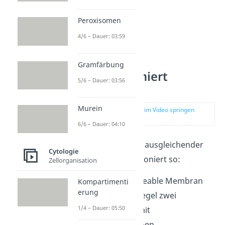
Peroxisomen
4/6 – Dauer: 03:59
Gramfärbung
Wie funktioniert
5/6 – Dauer: 03:56
Osmose?
Murein
zur Stelle im Video springen
(01:27)
6/6 – Dauer: 04:10
Die Osmose ist ein ausgleichender
Cytologie
Prozess und funktioniert so:
Zellorganisation
Eine semipermeable Membran
Kompartimenti
erung
trennt in der Regel zwei
1/4 – Dauer: 05:50
Flüssigkeiten mit
unterschiedlichen