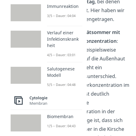
Natur
und dem
Alltag
, bei denen
Immunreaktion
Osmose stattfindet. Hier haben wir
3/5 – Dauer: 04:04
dir einige zusammengetragen.
Kirschen im
Spätsommer mit
Verlauf einer
Infektionskrank
hoher Zuckerkonzentration
:
heit
Trifft Wasser beispielsweise
4/5 – Dauer: 03:01
durch Regen auf die Außenhaut
Kirschen, entsteht ein
Salutogenese
Modell
Konzentrationsunterschied.
Denn die Zuckerkonzentration im
5/5 – Dauer: 04:48
Regenwasser ist deutlich
Cytologie
niedriger als die
Membran
Zuckerkonzentration in der
Biomembran
Kirsche. Die Folge ist, dass sich
1/5 – Dauer: 04:43
das Regenwasser in die Kirsche