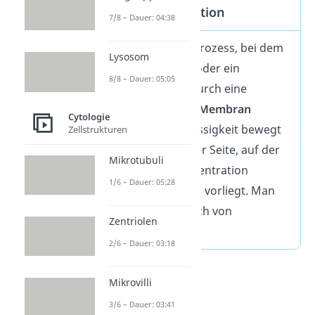
Osmose Definition
7/8 – Dauer: 04:38
Osmose
ist ein Prozess, bei dem
Lysosom
eine Flüssigkeit oder ein
8/8 – Dauer: 05:05
Lösungsmittel durch eine
semipermeable Membran
Cytologie
wandert. Die Flüssigkeit bewegt
Zellstrukturen
sich immer zu der Seite, auf der
Mikrotubuli
die höhere Konzentration
1/6 – Dauer: 05:28
gelöster Teilchen vorliegt. Man
spricht dabei auch von
Zentriolen
osmotisch.
2/6 – Dauer: 03:18
Mikrovilli
3/6 – Dauer: 03:41