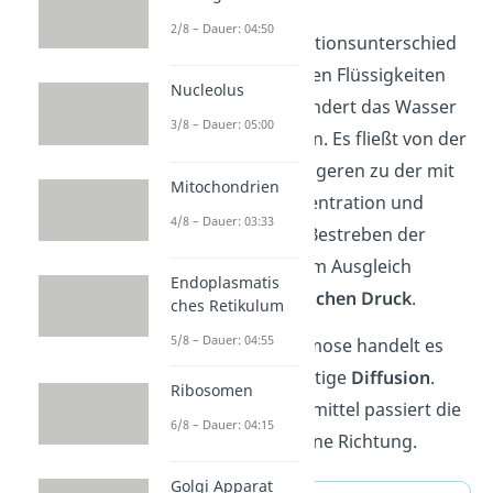
2/8 – Dauer: 04:50
Um den Konzentrationsunterschied
zwischen den beiden Flüssigkeiten
Nucleolus
auszugleichen, wandert das Wasser
3/8 – Dauer: 05:00
durch die Membran. Es fließt von der
Seite mit der niedrigeren zu der mit
Mitochondrien
der höheren Konzentration und
4/8 – Dauer: 03:33
verdünnt sie. Das Bestreben der
Teilchen nach einem Ausgleich
Endoplasmatis
nennst du
osmotischen Druck
.
ches Retikulum
5/8 – Dauer: 04:55
Merke:
Bei der Osmose handelt es
sich um eine einseitige
Diffusion
.
Ribosomen
Denn das Lösungsmittel passiert die
6/8 – Dauer: 04:15
Membran nur in eine Richtung.
Golgi Apparat