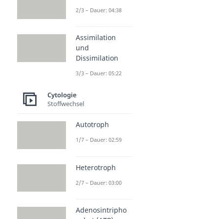
Turgor
2/3 – Dauer: 04:38
Dauer: 04:28
Plasmolyse
Dauer: 04:57
Assimilation
und
Dissimilation
3/3 – Dauer: 05:22
Cytologie
Stoffwechsel
Autotroph
1/7 – Dauer: 02:59
Heterotroph
2/7 – Dauer: 03:00
Adenosintripho