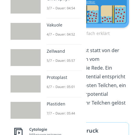
3/7 – Dauer: 04:54
Vakuole
Osmose einfach erklärt
4/7 – Dauer: 04:52
Übrigens:
Häufig ist statt von der
Zellwand
Konzentration auch vom
5/7 – Dauer: 05:57
Wasserpotenzial
die Rede. Ein
höheres Wasserpotential entspricht
Protoplast
dabei weniger gelösten Teilchen, ein
6/7 – Dauer: 05:01
niedrigeres Wasserpotential
bedeutet, dass mehr Teilchen gelöst
Plastiden
sind.
7/7 – Dauer: 05:44
Cytologie
Osmotischer Druck
Mikroorganismen