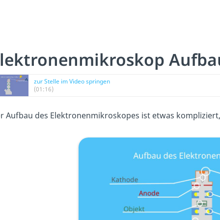
lektronenmikroskop Aufba
zur Stelle im Video springen
(01:16)
r Aufbau des Elektronenmikroskopes ist etwas kompliziert, a