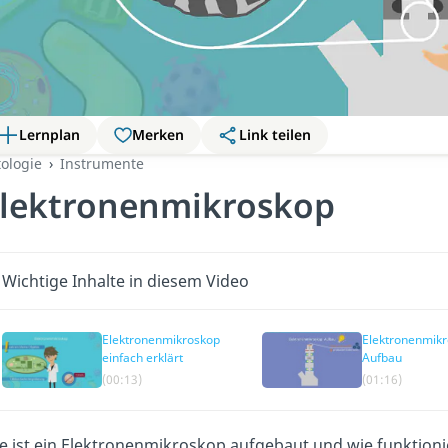
Lernplan
Merken
Link teilen
tologie
Instrumente
lektronenmikroskop
Wichtige Inhalte in diesem Video
Elektronenmikroskop
Elektronenmik
einfach erklärt
Aufbau
(00:13)
(01:16)
e ist ein Elektronenmikroskop aufgebaut und wie funktion