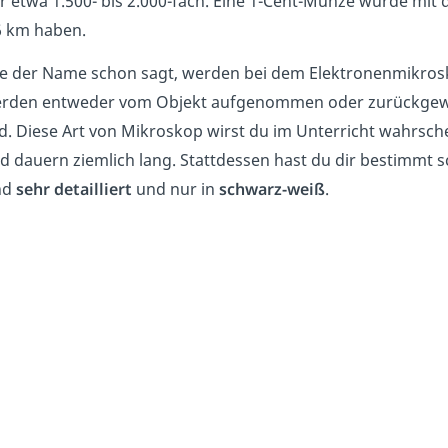
r etwa 1.500- bis 2.000-fach. Eine 1-Cent-Münze würde mi
6 km haben.
e der Name schon sagt, werden bei dem Elektronenmikro
rden entweder vom Objekt aufgenommen oder zurückgeworf
ld. Diese Art von Mikroskop wirst du im Unterricht wahrschei
d dauern ziemlich lang. Stattdessen hast du dir bestimmt 
nd
sehr detailliert
und nur in
schwarz-weiß
.