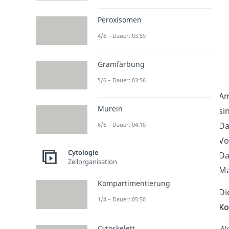
Peroxisomen
4/6 – Dauer: 03:59
Gramfärbung
5/6 – Dauer: 03:56
Am
Murein
si
Da
6/6 – Dauer: 04:10
Vo
Cytologie
Da
Zellorganisation
Ma
Kompartimentierung
Di
1/4 – Dauer: 05:50
Ko
Cytoskelett