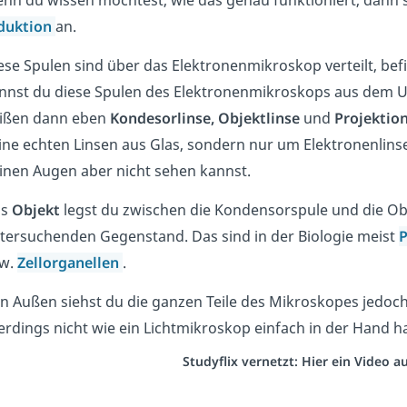
nn du wissen möchtest, wie das genau funktioniert, dann 
duktion
an.
ese Spulen sind über das Elektronenmikroskop verteilt, befi
nnst du diese Spulen des Elektronenmikroskops aus dem U
ißen dann eben
Kondesorlinse,
Objektlinse
und
Projektion
ine echten Linsen aus Glas, sondern nur um Elektronenlins
inen Augen aber nicht sehen kannst.
as
Objekt
legst du zwischen die Kondensorspule und die Obj
tersuchenden Gegenstand. Das sind in der Biologie meist
P
w.
Zellorganellen
.
n Außen siehst du die ganzen Teile des Mikroskopes jedoch
lerdings nicht wie ein Lichtmikroskop einfach in der Hand ha
Studyflix vernetzt: Hier ein Video 