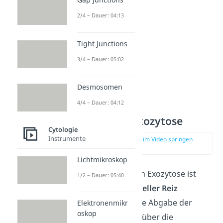
GTP.
2/4 – Dauer: 04:13
Tight Junctions
3/4 – Dauer: 05:02
Desmosomen
4/4 – Dauer: 04:12
Stimulierte Exozytose
Cytologie
Instrumente
zur Stelle im Video springen
(02:44)
Lichtmikroskop
Bei der stimulierten Exozytose ist
1/2 – Dauer: 05:40
hingegen ein
spezieller Reiz
erforderlich, um die Abgabe der
Elektronenmikr
oskop
Vesikel (=Exosom) über die