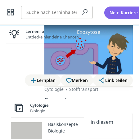
Suche
Neu: Karriere
Lernen lohnt sich!
Entdecke hier deine Chancen.
Lernplan
Merken
Link teilen
Cytologie
Stofftransport
Exozytose
Cytologie
Biologie
Wichtige Inhalte in diesem
Basiskonzepte
Video
Biologie