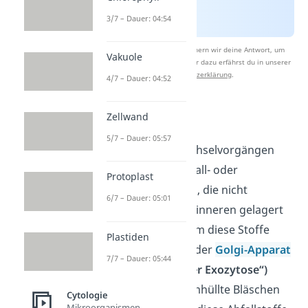
3/7 – Dauer: 04:54
Nach Beantwortung speichern wir deine Antwort, um
Vakuole
Studyflix zu verbessern. Mehr dazu erfährst du in unserer
Datenschutzerklärung
.
4/7 – Dauer: 04:52
Golgi Apparat
Zellwand
5/7 – Dauer: 05:57
Bei vielen Stoffwechselvorgängen
der Zelle fallen Abfall- oder
Protoplast
Nebenprodukte an, die nicht
6/7 – Dauer: 05:01
unbegrenzt im Zellinneren gelagert
werden können. Um diese Stoffe
Plastiden
loszuwerden, gibt der
Golgi-Apparat
7/7 – Dauer: 05:44
(= „Koordinator der Exozytose“)
kleine membranumhüllte Bläschen
Cytologie
Mikroorganismen