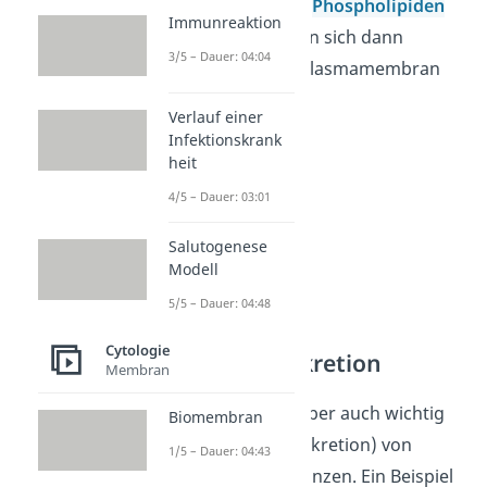
Doppelschicht aus
Phospholipiden
Immunreaktion
aufgebaut ist, kann sich dann
3/5 – Dauer: 04:04
vollständig in die Plasmamembran
integrieren.
Verlauf einer
Infektionskrank
heit
4/5 – Dauer: 03:01
Salutogenese
Modell
5/5 – Dauer: 04:48
Cytologie
Exozytose Sekretion
Membran
Die Exocytose ist aber auch wichtig
Biomembran
bei der Abgabe (Sekretion) von
1/5 – Dauer: 04:43
zahlreichen Substanzen. Ein Beispiel