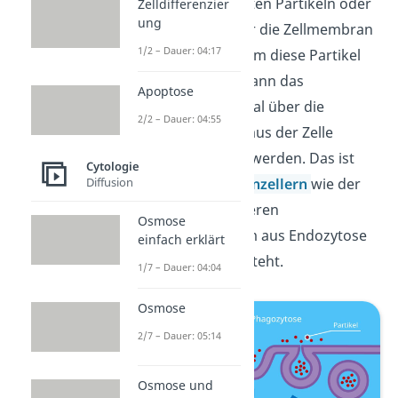
Aufnahme von festen Partikeln oder
Zelldifferenzier
ung
ganzen Zellen über die Zellmembran
1/2 – Dauer: 04:17
verstehen. Nachdem diese Partikel
verdaut wurden, kann das
Apoptose
unverdaute Material über die
2/2 – Dauer: 04:55
Exocytose wieder aus der Zelle
herausgeschleust werden. Das ist
Cytologie
zum Beispiel bei
Einzellern
wie der
Diffusion
Amöbe
der Fall, deren
Osmose
Verdauungssystem aus Endozytose
einfach erklärt
und Exozytose besteht.
1/7 – Dauer: 04:04
Osmose
2/7 – Dauer: 05:14
Osmose und