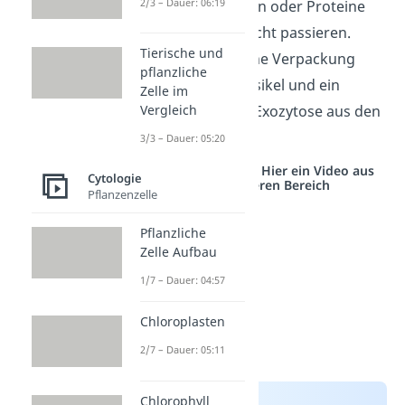
2/3 – Dauer: 06:19
Kohlenhydratketten oder Proteine
die Membranen nicht passieren.
Tierische und
Deshalb erfolgt eine Verpackung
pflanzliche
dieser Stoffe in Vesikel und ein
Zelle im
Ausschleusen per Exozytose aus den
Vergleich
Zellen.
3/3 – Dauer: 05:20
Studyflix vernetzt: Hier ein Video aus
Cytologie
einem anderen Bereich
Pflanzenzelle
Pflanzliche
Zelle Aufbau
1/7 – Dauer: 04:57
Chloroplasten
2/7 – Dauer: 05:11
Chlorophyll