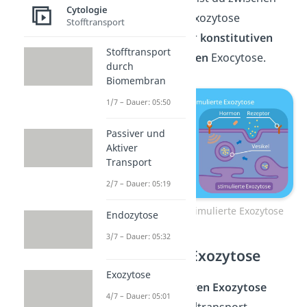
Cytologie
zwei Formen der Exozytose
Stofftransport
unterscheiden: der
konstitutiven
Stofftransport
und der
stimulierten
Exocytose.
durch
Biomembran
1/7 – Dauer: 05:50
Passiver und
Aktiver
Transport
2/7 – Dauer: 05:19
Konstitutive und stimulierte Exozytose
Endozytose
3/7 – Dauer: 05:32
Konstitutive Exozytose
Exozytose
Bei der
konstitutiven Exozytose
4/7 – Dauer: 05:01
werden per Vesikeltransport