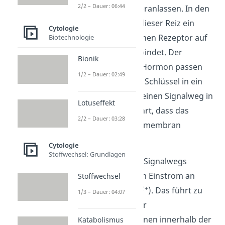
2/2 – Dauer: 06:44
Zellmembran zu veranlassen. In den
meisten Fällen ist dieser Reiz ein
Cytologie
Hormon, das an einen Rezeptor auf
Biotechnologie
der Zellmembran bindet. Der
Bionik
Rezeptor und das Hormon passen
1/2 – Dauer: 02:49
zusammen wie ein Schlüssel in ein
Schloss. Das setzt einen Signalweg in
Lotuseffekt
Gang, der dazu führt, dass das
2/2 – Dauer: 03:28
Vesikel mit der Zellmembran
verschmilzt.
Cytologie
Stoffwechsel: Grundlagen
Im Rahmen dieses Signalwegs
kommt es zu einem Einstrom an
Stoffwechsel
2+
Kalzium-Ionen (Ca
). Das führt zu
1/3 – Dauer: 04:07
einer Änderung der
Ionenkonzentrationen innerhalb der
Katabolismus