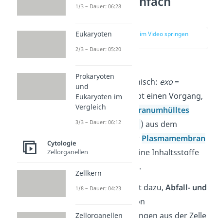
Exozytose einfach
1/3 – Dauer: 06:28
erklärt
Eukaryoten
zur Stelle im Video springen
(00:11)
2/3 – Dauer: 05:20
Die Exozytose
Prokaryoten
(Exocytose) (griechisch:
exo
=
und
„außen“) beschreibt einen
Vorgang,
Eukaryoten im
Vergleich
bei dem ein
membranumhülltes
3/3 – Dauer: 06:12
Bläschen (=
Vesikel
) aus dem
Zellinneren mit der
Plasmamembran
Cytologie
verschmilzt und seine Inhaltsstoffe
Zellorganellen
nach außen
abgibt.
Zellkern
Die Exozytose dient dazu,
Abfall- und
1/8 – Dauer: 04:23
Nebenprodukte
von
Stoffwechselvorgängen aus der Zelle
Zellorganellen