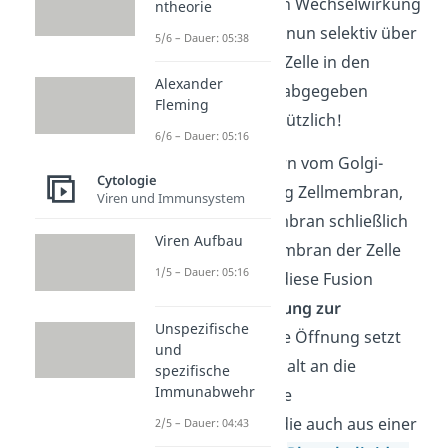
Zellbestandteilen in Wechselwirkung
ntheorie
treten. Sie können nun selektiv über
5/6 – Dauer: 05:38
Exozytose aus der Zelle in den
Alexander
Extrazellulärraum abgegeben
Fleming
werden. Ziemlich nützlich!
6/6 – Dauer: 05:16
Die Vesikel wandern vom Golgi-
Cytologie
Apparat in Richtung Zellmembran,
Viren und Immunsystem
wo die Vesikelmembran schließlich
Viren Aufbau
mit der Plasmamembran der Zelle
1/5 – Dauer: 05:16
fusioniert
. Durch diese Fusion
entsteht eine
Öffnung zur
Unspezifische
Zellaußenseite
. Die Öffnung setzt
und
nun den Vesikelinhalt an die
spezifische
Immunabwehr
Umgebung frei. Die
Vesikelmembran, die auch aus einer
2/5 – Dauer: 04:43