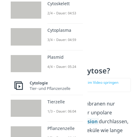
Cytoskelett
2/4 – Dauer: 04:53
Cytoplasma
3/4 – Dauer: 04:59
Plasmid
4/4 – Dauer: 05:24
Was ist Exozytose?
zur Stelle im Video springen
Cytologie
(01:31)
Tier- und Pflanzenzelle
Tierzelle
Da unsere Zellmembranen nur
1/3 – Dauer: 06:04
selektiv
kleine oder unpolare
Moleküle per
Diffusion
durchlassen,
Pflanzenzelle
können große Moleküle wie lange