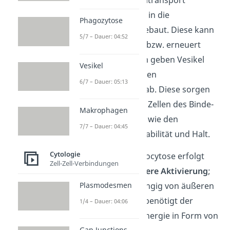
Membranproteine
in die
Phagozytose
Biomembran
eingebaut. Diese kann
5/7 – Dauer: 04:52
dadurch erweitert bzw. erneuert
werden. Außerdem geben Vesikel
Vesikel
auch Proteine an den
6/7 – Dauer: 05:13
Extrazellulärraum ab. Diese sorgen
besonders bei den Zellen des Binde-
Makrophagen
und Stützgewebes wie den
7/7 – Dauer: 04:45
Fibroblasten für Stabilität und Halt.
Cytologie
Die konstitutive Exocytose erfolgt
Zell-Zell-Verbindungen
spontan ohne äußere Aktivierung
;
sie ist also unabhängig von äußeren
Plasmodesmen
Reizen. Allerdings benötigt der
1/4 – Dauer: 04:06
Vesikeltransport Energie in Form von
Gap Junctions