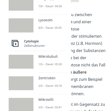
Exozytose
7/8 – Dauer: 04:38
Prinzipiell kannst du zwischen
Lysosom
einer
konstitutiven
und einer
8/8 – Dauer: 05:05
stimulierten
Exozytose
unterscheiden. Bei der stimulierten
Cytologie
Exozytose ist ein Reiz (z.B. Hormon)
Zellstrukturen
für die Ausschüttung der Substanzen
Mikrotubuli
verantwortlich, was bei der
1/6 – Dauer: 05:28
konstitutiven Exozytose nicht das Fall
ist. Sie erfolgt
ohne äußere
Zentriolen
Aktivierung
und sorgt zum Beispiel
2/6 – Dauer: 03:18
dafür, dass die Biomembranen
erweitert werden können.
Mikrovilli
Die
Exozytose
steht im Gegensatz zu
3/6 – Dauer: 03:41