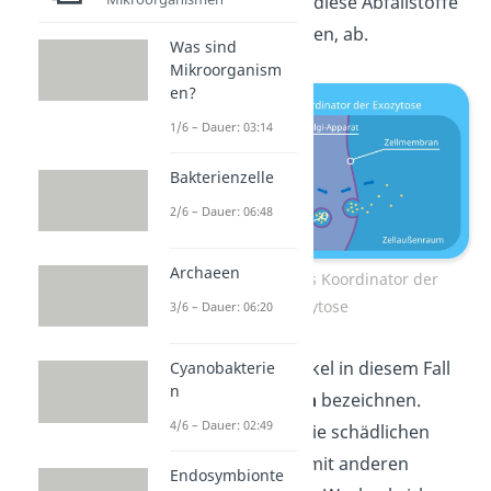
(Vesikel), in denen diese Abfallstoffe
eingelagert vorliegen, ab.
Was sind
Mikroorganism
en?
1/6 – Dauer: 03:14
Bakterienzelle
2/6 – Dauer: 06:48
Archaeen
Golgi-Apparat als Koordinator der
Exozytose
3/6 – Dauer: 06:20
Du kannst die Vesikel in diesem Fall
Cyanobakterie
n
auch als
Exosomen
bezeichnen.
4/6 – Dauer: 02:49
Dadurch können die schädlichen
Stoffe nicht mehr mit anderen
Endosymbionte