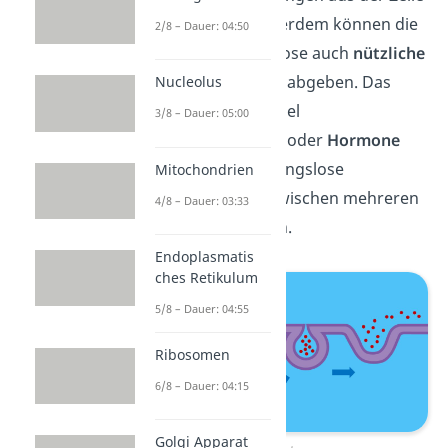
zu schleusen. Außerdem können die
2/8 – Dauer: 04:50
Zellen über Exozytose auch
nützliche
Stoffe
nach außen abgeben. Das
Nucleolus
können zum Beispiel
3/8 – Dauer: 05:00
Neurotransmitter
oder
Hormone
sein, die eine reibungslose
Mitochondrien
Kommunikation zwischen mehreren
4/8 – Dauer: 03:33
Zellen ermöglichen.
Endoplasmatis
ches Retikulum
5/8 – Dauer: 04:55
Ribosomen
6/8 – Dauer: 04:15
Golgi Apparat