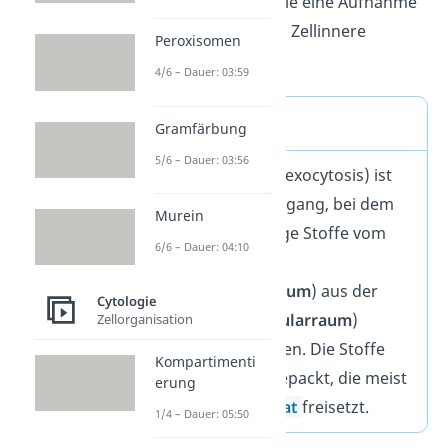
der
Endozytose
,
die eine Aufnahme
von Vesikeln in das Zellinnere
Peroxisomen
beschreibt.
4/6 – Dauer: 03:59
Definition
Gramfärbung
5/6 – Dauer: 03:56
Exozytose (engl. exocytosis) ist
ein Transportvorgang, bei dem
Murein
feste oder flüssige Stoffe vom
6/6 – Dauer: 04:10
Zellinnenraum
(=
Intrazellularraum
) aus der
Cytologie
Zelle (=
Extrazellularraum
)
Zellorganisation
geschleust werden. Die Stoffe
Kompartimenti
sind in Vesikel gepackt, die meist
erung
der
Golgi-Apparat
freisetzt.
1/4 – Dauer: 05:50