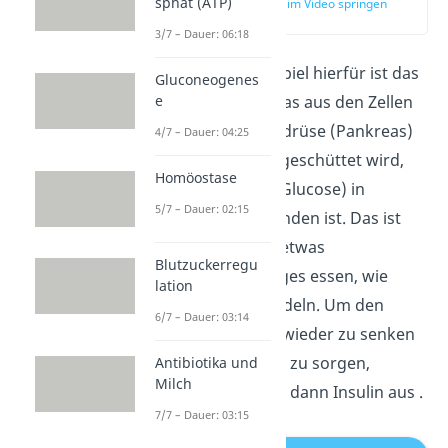
sphat (ATP)
zur Stelle im Video springen
(03:32)
3/7 – Dauer: 06:18
Ein konkretes Beispiel hierfür ist das
Gluconeogenes
e
Hormon
Insulin
, das aus den Zellen
der Bauchspeicheldrüse (Pankreas)
4/7 – Dauer: 04:25
per Exocytose ausgeschüttet wird,
Homöostase
wenn viel Zucker (Glucose) in
5/7 – Dauer: 02:15
unserem Blut zu finden ist. Das ist
der Fall, wenn wir etwas
Blutzuckerregu
Kohlenhydrathaltiges essen, wie
lation
etwa Brot oder Nudeln. Um den
6/7 – Dauer: 03:14
Blutzuckerspiegel wieder zu senken
und für Regulation zu sorgen,
Antibiotika und
Milch
schütten die Zellen dann Insulin aus .
7/7 – Dauer: 03:15