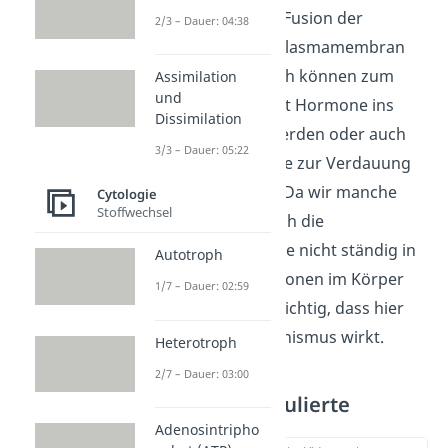
Zelle, die dann die Fusion der
2/3 – Dauer: 04:38
Exosome mit der Plasmamembran
veranlasst. Dadurch können zum
Assimilation
und
Beispiel kontrolliert Hormone ins
Dissimilation
Blut abgegeben werden oder auch
3/3 – Dauer: 05:22
Verdauungssekrete zur Verdauung
unserer Nahrung. Da wir manche
Cytologie
Stoffwechsel
Hormone oder auch die
Verdauungsenzyme nicht ständig in
Autotroph
hohen Konzentrationen im Körper
1/7 – Dauer: 02:59
benötigen, ist es wichtig, dass hier
ein Kontrollmechanismus wirkt.
Heterotroph
2/7 – Dauer: 03:00
Beispiele Stimulierte
Exozytose
Adenosintripho