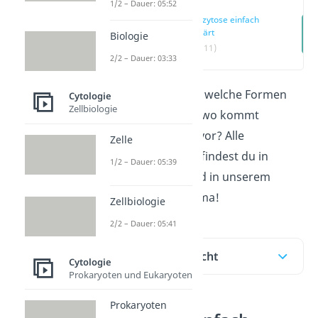
1/2 – Dauer: 05:52
Exozytose einfach
erklärt
Biologie
(00:11)
2/2 – Dauer: 03:33
Was ist
Exozytose
, welche Formen
Cytologie
Zellbiologie
davon gibt es und wo kommt
Exozytose überall vor? Alle
Zelle
Antworten darauf findest du in
1/2 – Dauer: 05:39
diesem Beitrag und in unserem
Video
zu dem Thema!
Zellbiologie
2/2 – Dauer: 05:41
Inhaltsübersicht
Cytologie
Prokaryoten und Eukaryoten
Prokaryoten