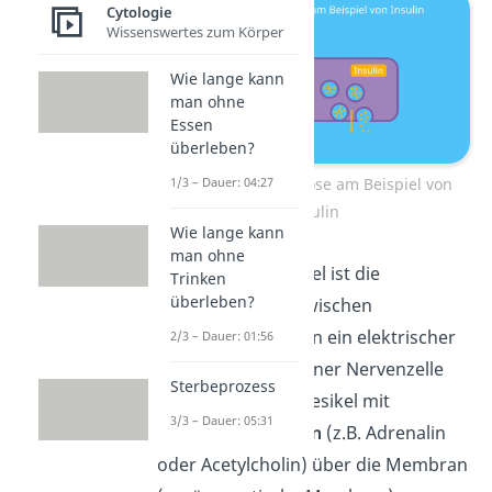
Cytologie
Wissenswertes zum Körper
Wie lange kann
man ohne
Essen
überleben?
1/3 – Dauer: 04:27
Stimulierte Exozytose am Beispiel von
Insulin
Wie lange kann
man ohne
Ein weiteres Beispiel ist die
Trinken
überleben?
Kommunikation zwischen
Nervenzellen. Wenn ein elektrischer
2/3 – Dauer: 01:56
Impuls das Ende einer Nervenzelle
Sterbeprozess
erreicht, werden Vesikel mit
3/3 – Dauer: 05:31
Neurotransmittern
(z.B. Adrenalin
oder Acetylcholin) über die Membran