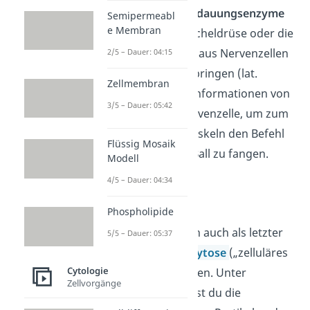
stellen hier die
Verdauungsenzyme
Semipermeabl
e Membran
aus der Bauchspeicheldrüse oder die
Neurotransmitter
aus Nervenzellen
2/5 – Dauer: 04:15
dar. Letztere überbringen (lat.
Zellmembran
transmittere) die Informationen von
3/5 – Dauer: 05:42
Nervenzelle zu Nervenzelle, um zum
Beispiel deinen Muskeln den Befehl
Flüssig Mosaik
zu erteilen, einen Ball zu fangen.
Modell
4/5 – Dauer: 04:34
Phagozytose
Phospholipide
Die Exozytose kann auch als letzter
5/5 – Dauer: 05:37
Schritt der
Phagozytose
(„zelluläres
Cytologie
Fressen“) stattfinden. Unter
Zellvorgänge
Phagozytose kannst du die