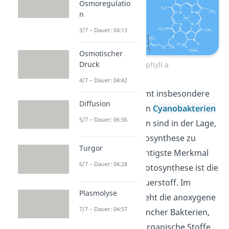
Osmoregulatio
n
3/7 – Dauer: 04:13
Osmotischer
Druck
Chlorophyll a
4/7 – Dauer: 04:42
Chlorophyll a kommt insbesondere
Diffusion
in den sogenannten
Cyanobakterien
5/7 – Dauer: 06:36
vor. Diese Bakterien sind in der Lage,
eine oxygene Photosynthese zu
Turgor
betreiben. Das wichtigste Merkmal
6/7 – Dauer: 04:28
einer oxygenen Photosynthese ist die
Produktion von Sauerstoff. Im
Plasmolyse
Gegensatz dazu steht die anoxygene
7/7 – Dauer: 04:57
Photosynthese mancher Bakterien,
bei der andere anorganische Stoffe