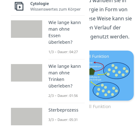
Energie auf und wandeln sie in
Cytologie
chemische Energie in Form von
Wissenswertes zum Körper
ATP um. Auf diese Weise kann sie
Wie lange kann
für den weiteren Verlauf der
man ohne
Essen
Photosynthese genutzt werden.
überleben?
1/3 – Dauer: 04:27
Wie lange kann
man ohne
Trinken
überleben?
2/3 – Dauer: 01:56
Chlorophyll Funktion
Sterbeprozess
3/3 – Dauer: 05:31