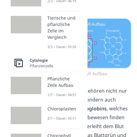
2/3 – Dauer: 06:19
Derivatisierung).
Tierische und
pflanzliche
Zelle im
Vergleich
3/3 – Dauer: 05:20
Cytologie
Pflanzenzelle
Chlorophyll Aufbau
Pflanzliche
Zelle Aufbau
Zu den Derivaten gehören nicht nur
1/7 – Dauer: 04:57
die Chlorophylle, sondern auch
das Häm des
Hämoglobins
, welches
Chloroplasten
du im Blut vieler Lebewesen finden
2/7 – Dauer: 05:11
kannst. Das Häm verleiht dem Blut
seine rote Farbe. Das Blattgrün und
Chlorophyll