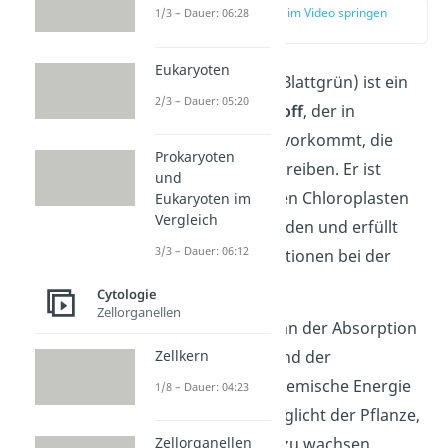
zur Stelle im Video springen
1/3 – Dauer: 06:28
(00:09)
Eukaryoten
Chlorophyll (auch Blattgrün) ist ein
2/3 – Dauer: 05:20
natürlicher
Farbstoff
, der in
allen Organismen vorkommt, die
Prokaryoten
Photosynthese betreiben. Er ist
und
insbesondere in den Chloroplasten
Eukaryoten im
Vergleich
der Pflanzen zu finden und erfüllt
3/3 – Dauer: 06:12
dort wichtige Funktionen bei der
Photosynthese
.
Cytologie
Zellorganellen
So ist Chlorophyll an der Absorption
Zellkern
der Lichtenergie und der
Umwandlung in chemische Energie
1/8 – Dauer: 04:23
beteiligt und ermöglicht der Pflanze,
Zellorganellen
zu überleben und zu wachsen.