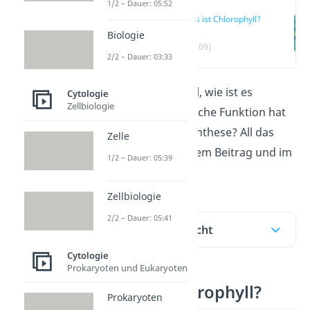
1/2 – Dauer: 05:52
Was ist Chlorophyll?
Biologie
(00:09)
2/2 – Dauer: 03:33
Was ist Chlorophyll, wie ist es
Cytologie
Zellbiologie
aufgebaut und welche Funktion hat
es bei der Photosynthese? All das
Zelle
erfährst du in diesem Beitrag und im
1/2 – Dauer: 05:39
Video
dazu!
Zellbiologie
2/2 – Dauer: 05:41
Inhaltsübersicht
Cytologie
Prokaryoten und Eukaryoten
Was ist Chlorophyll?
Prokaryoten