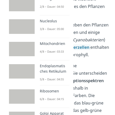
Außerdem verleiht es den Pflanzen
2/8 – Dauer: 04:50
ihre grüne Farbe.
Nucleolus
Schon gewusst?
Neben den Pflanzen
3/8 – Dauer: 05:00
betreiben auch Algen und einige
Prokaryoten
(z. B.
Cyanobakterien
)
Mitochondrien
Photosynthese
.
Tierzellen
enthalten
4/8 – Dauer: 03:33
hingegen kein Chlorophyll.
Es gibt verschiedene
Endoplasmatis
ches Retikulum
Chlorophylltypen. Sie unterscheiden
5/8 – Dauer: 04:55
sich in ihren
Absorptionsspektren
und erscheinen deshalb in
Ribosomen
unterschiedlichen Farben. Die
6/8 – Dauer: 04:15
bekanntesten sind das blau-grüne
Chlorophyll a und das gelb-grüne
Golgi Apparat