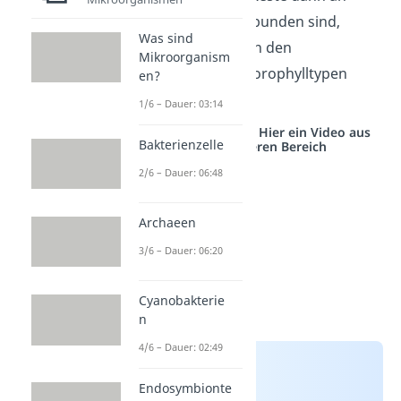
dieser Struktur gebunden sind,
Was sind
kannst du zwischen den
Mikroorganism
verschiedenen Chlorophylltypen
en?
unterscheiden.
1/6 – Dauer: 03:14
Studyflix vernetzt: Hier ein Video aus
Bakterienzelle
einem anderen Bereich
2/6 – Dauer: 06:48
Archaeen
3/6 – Dauer: 06:20
Cyanobakterie
n
4/6 – Dauer: 02:49
Endosymbionte