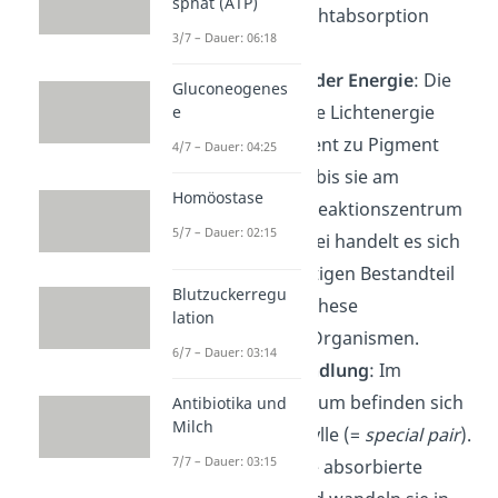
sphat (ATP)
dadurch die Lichtabsorption
3/7 – Dauer: 06:18
steigern.
Weiterleitung der Energie
: Die
Gluconeogenes
aufgenommene Lichtenergie
e
wird von Pigment zu Pigment
4/7 – Dauer: 04:25
weitergeleitet, bis sie am
Homöostase
sogenannten Reaktionszentrum
5/7 – Dauer: 02:15
ankommt. Dabei handelt es sich
um einen wichtigen Bestandteil
Blutzuckerregu
aller Photosynthese
lation
betreibenden Organismen.
6/7 – Dauer: 03:14
Energieumwandlung
: Im
Reaktionszentrum befinden sich
Antibiotika und
Milch
zwei Chlorophylle (=
special pair
).
7/7 – Dauer: 03:15
Sie nehmen die absorbierte