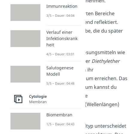
absorbieren/aufzunehmen.
Immunreaktion
Die nicht absorbierten Bereiche
3/5 – Dauer: 04:04
werden entsprechend reflektiert.
Das ist also die Farbe, die du später
Verlauf einer
Infektionskrank
sehen kannst.
heit
Insbesondere in Lösungsmitteln wie
4/5 – Dauer: 03:01
Ethanol
,
Aceton
oder
Diethylether
Salutogenese
kann das Blattgrün ihr
Modell
Absorptionsmaximum erreichen. Das
5/5 – Dauer: 04:48
Absorptionsspektrum kannst du
durch verschiedene
Cytologie
Membran
Frequenzbereiche (Wellenlängen)
beschreiben.
Biomembran
1/5 – Dauer: 04:43
Je nach Chlorophylltyp unterscheidet