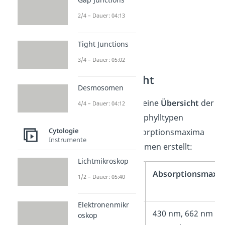
2/4 – Dauer: 04:13
Tight Junctions
3/4 – Dauer: 05:02
Arten Übersicht
Desmosomen
Hier haben wir dir eine
Übersicht
der
4/4 – Dauer: 04:12
wichtigsten Chlorophylltypen
Cytologie
inklusive ihrer Absorptionsmaxima
Instrumente
und ihrem Vorkommen erstellt:
Lichtmikroskop
Chlorophylltyp
Absorptionsmaxi
1/2 – Dauer: 05:40
Elektronenmikr
Chlorophyll a
430 nm, 662 nm (i
oskop