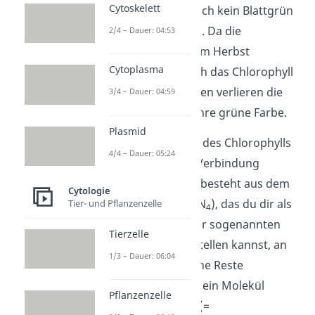
Cytoskelett
kann ohne Licht auch kein Blattgrün
hergestellt werden. Da die
2/4 – Dauer: 04:53
Lichteinstrahlung im Herbst
Cytoplasma
abnimmt, wird auch das Chlorophyll
abgebaut. Deswegen verlieren die
3/4 – Dauer: 04:59
Blätter im Herbst ihre grüne Farbe.
Plasmid
Die Grundstruktur des Chlorophylls
4/4 – Dauer: 05:24
ist eine komplexe Verbindung
namens Chelat. Es besteht aus dem
Cytologie
Porphyrin
(C
H
N
), das du dir als
Tier- und Pflanzenzelle
20
14
4
ein Molekül aus vier sogenannten
Tierzelle
Pyrrol Ringen vorstellen kannst, an
1/3 – Dauer: 06:04
das unterschiedliche Reste
gebunden sind. So ein Molekül
Pflanzenzelle
nennst du Derivat (=