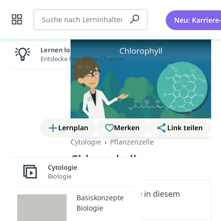
Suche
Neu: Karriere
Lernen lohnt sich!
Entdecke hier deine Chancen.
Lernplan
Merken
Link teilen
Cytologie
Pflanzenzelle
Chlorophyll
Cytologie
Biologie
Wichtige Inhalte in diesem
Basiskonzepte
Video
Biologie