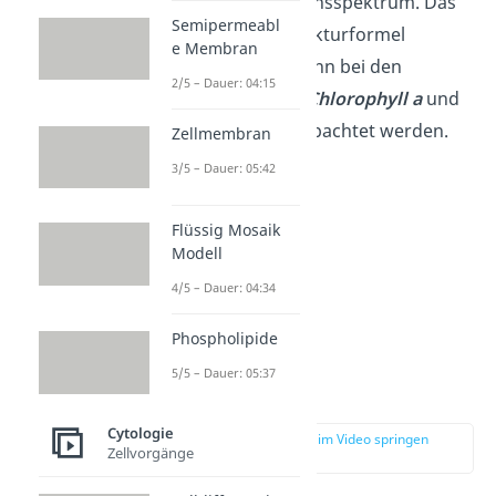
sich das Absorptionsspektrum. Das
Semipermeabl
hängt mit der Strukturformel
e Membran
zusammen und kann bei den
2/5 – Dauer: 04:15
Chlorophylltypen
Chlorophyll a
und
Chlorophyll b
beobachtet werden.
Zellmembran
3/5 – Dauer: 05:42
Flüssig Mosaik
Modell
4/5 – Dauer: 04:34
Phospholipide
5/5 – Dauer: 05:37
Chlorophyll a
Cytologie
zur Stelle im Video springen
Zellvorgänge
(03:03)