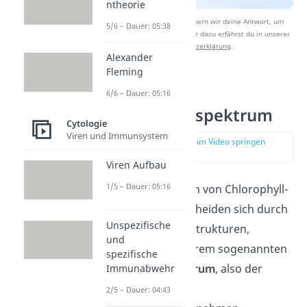
ntheorie
Nach Beantwortung speichern wir deine Antwort, um
5/6 – Dauer: 05:38
Studyflix zu verbessern. Mehr dazu erfährst du in unserer
Datenschutzerklärung
.
Alexander
Fleming
Chlorophyll
6/6 – Dauer: 05:16
Absorptionsspektrum
Cytologie
Viren und Immunsystem
zur Stelle im Video springen
(02:44)
Viren Aufbau
1/5 – Dauer: 05:16
Verschiedene Arten von Chlorophyll-
Molekülen unterscheiden sich durch
Unspezifische
ihre individuellen Strukturen,
und
insbesondere in ihrem sogenannten
spezifische
Absorptionsspektrum
, also der
Immunabwehr
Fähigkeit, Licht zu
2/5 – Dauer: 04:43