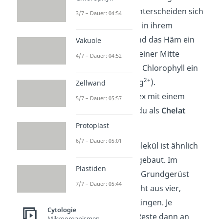
das Hämoglobin unterscheiden sich
3/7 – Dauer: 04:54
aber insbesondere in ihrem
Zentralion: Während das Häm ein
Vakuole
2+
Eisenion (Fe
) in seiner Mitte
4/7 – Dauer: 04:52
enthält, besitzt das Chlorophyll ein
2+
Magnesiumion
(Mg
).
Zellwand
Den Derivatkomplex mit einem
5/7 – Dauer: 05:57
Zentralion kannst du als
Chelat
bezeichnen.
Protoplast
6/7 – Dauer: 05:01
Das Chlorophyllmolekül ist ähnlich
wie das Chelat aufgebaut. Im
Plastiden
Gegensatz zu dem Grundgerüst
7/7 – Dauer: 05:44
besteht es aber nicht aus vier,
sondern aus fünf Ringen. Je
Cytologie
nachdem, welche Reste dann an
Mikroorganismen