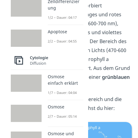
Zelldifferenzier
Chlorophyll a
absorbiert
ung
hauptsächlich oranges und rotes
1/2 – Dauer: 04:17
(Frequenzbereich: 600-700 nm),
Apoptose
sowie dunkelblaues und violettes
Licht (400-470 nm). Der Bereich des
2/2 – Dauer: 04:55
grünen-grünblauen Lichts (470-600
Cytologie
nm) wird vom Chlorophyll a
Diffusion
hingegen reflektiert. Aus dem Grund
Osmose
nehmen wir es mit einer
grünblauen
einfach erklärt
Farbe wahr.
1/7 – Dauer: 04:04
Den reflektierten Bereich und die
Osmose
Strukturformel
siehst du hier:
2/7 – Dauer: 05:14
Osmose und