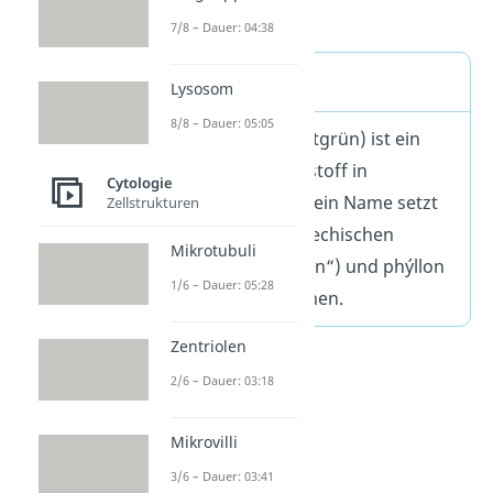
Chlorophyll b.
7/8 – Dauer: 04:38
Definition
Lysosom
8/8 – Dauer: 05:05
Chlorophyll (Blattgrün) ist ein
natürlicher Farbstoff in
Cytologie
Pflanzenzellen. Sein Name setzt
Zellstrukturen
sich aus dem griechischen
Mikrotubuli
chlōrós („hellgrün“) und phýllon
1/6 – Dauer: 05:28
(„Blatt“) zusammen.
Zentriolen
2/6 – Dauer: 03:18
Mikrovilli
3/6 – Dauer: 03:41