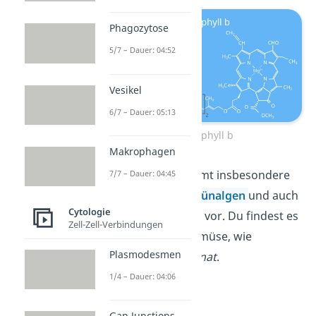
Phagozytose
5/7 – Dauer: 04:52
Vesikel
6/7 – Dauer: 05:13
Chlorophyll b
Makrophagen
Chlorophyll b kommt insbesondere
7/7 – Dauer: 04:45
in sogenannten
Grünalgen
und auch
Cytologie
allen Landpflanzen vor. Du findest es
Zell-Zell-Verbindungen
zum Beispiel in Gemüse, wie
Plasmodesmen
Grünkohl
oder
Spinat
.
1/4 – Dauer: 04:06
Gap Junctions