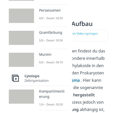
Peroxisomen
4/6 – Dauer: 03:59
Chlorophyll Aufbau
Gramfärbung
zur Stelle im Video springen
(01:40)
5/6 – Dauer: 03:56
In den Pflanzenzellen findest du das
Murein
Chlorophyll insbesondere innerhalb
6/6 – Dauer: 04:10
der sogenannten Thylakoide in den
Chloroplasten
. In den Prokaryoten
Cytologie
liegt es im
Cytoplasma
. Hier kann
Zellorganisation
das Blattgrün über die sogenannte
Kompartimenti
Biosynthese
selbst hergestellt
erung
werden. Da der Prozess jedoch von
1/4 – Dauer: 05:50
der
Lichteinstrahlung
abhängig ist,