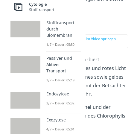
Cytologie
gebildet werden.
Stofftransport
Stofftransport
Chlorophyll b
durch
Biomembran
zur Stelle im Video springen
(03:42)
1/7 – Dauer: 05:50
Passiver und
Chlorophyll b
absorbiert
Aktiver
hauptsächlich blaues und rotes Licht
Transport
und reflektiert grünes sowie gelbes
2/7 – Dauer: 05:19
Licht. Dadurch nimmt der Betrachter
Endozytose
es als
gelbgrün
wahr.
3/7 – Dauer: 05:32
Seine
Strukturformel
und der
reflektierte Bereich des Chlorophylls
Exozytose
sehen so aus:
4/7 – Dauer: 05:01