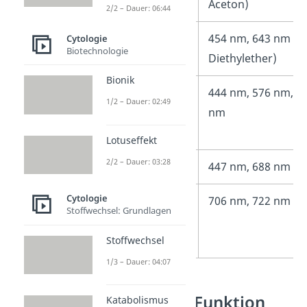
Aceton)
2/2 – Dauer: 06:44
Chlorophyll b
454 nm, 643 nm (i
Cytologie
Biotechnologie
Diethylether)
Bionik
Chlorophyll c
444 nm, 576 nm, 6
1/2 – Dauer: 02:49
nm
Lotuseffekt
2/2 – Dauer: 03:28
Chlorophyll d
447 nm, 688 nm
Cytologie
Chlorophyll f
706 nm, 722 nm
Stoffwechsel: Grundlagen
Stoffwechsel
1/3 – Dauer: 04:07
Chlorophyll Funktion
Katabolismus