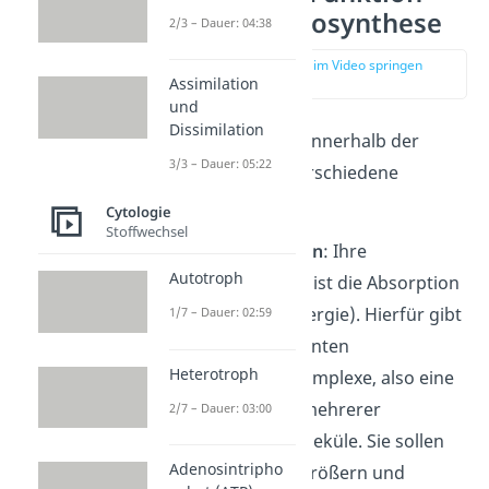
bei der Photosynthese
2/3 – Dauer: 04:38
zur Stelle im Video springen
(04:05)
Assimilation
und
Dissimilation
Das Blattgrün hat innerhalb der
3/3 – Dauer: 05:22
Photosynthese
verschiedene
Aufgaben:
Cytologie
Stoffwechsel
Lichtabsorption
: Ihre
Autotroph
Hauptfunktion ist die Absorption
von Licht (= Energie). Hierfür gibt
1/7 – Dauer: 02:59
es die sogenannten
Heterotroph
Lichtsammelkomplexe, also eine
Ansammlung mehrerer
2/7 – Dauer: 03:00
Chlorophyllmoleküle. Sie sollen
Adenosintripho
die Fläche vergrößern und