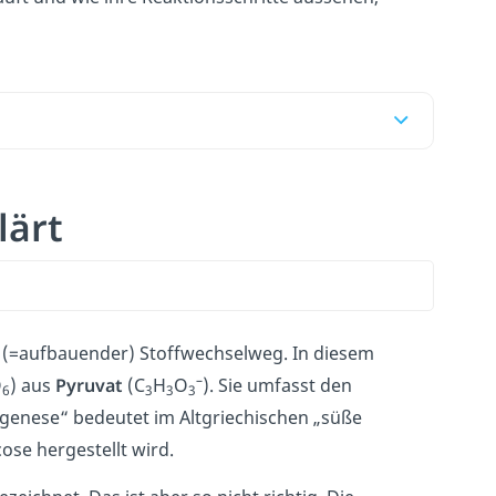
lärt
(=aufbauender) Stoffwechselweg. In diesem
–
O
) aus
Pyruvat
(C
H
O
).
Sie umfasst den
6
3
3
3
genese“ bedeutet im Altgriechischen „süße
ose hergestellt wird.