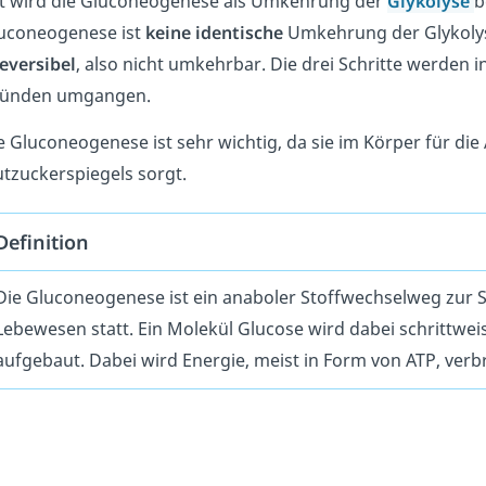
t wird die Gluconeogenese als Umkehrung der
Glykolyse
b
uconeogenese ist
keine identische
Umkehrung der Glykolyse
reversibel
, also nicht umkehrbar. Die drei Schritte werden
ünden umgangen.
e Gluconeogenese ist sehr wichtig, da sie im Körper für di
utzuckerspiegels sorgt.
Definition
Die Gluconeogenese ist ein anaboler Stoffwechselweg zur S
Lebewesen statt. Ein Molekül Glucose wird dabei schrittwe
aufgebaut. Dabei wird Energie, meist in Form von ATP, verb