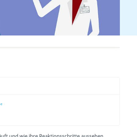
se
äuft und wie ihre Reaktionsschritte aussehen,