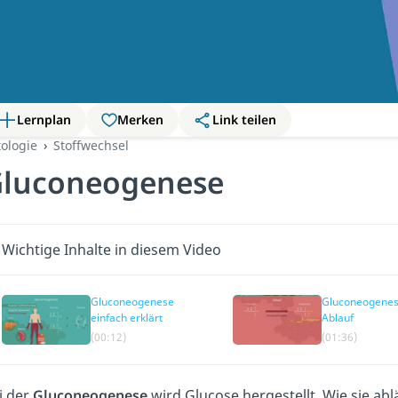
Lernplan
Merken
Link teilen
tologie
Stoffwechsel
luconeogenese
Wichtige Inhalte in diesem Video
Gluconeogenese
Gluconeogene
einfach erklärt
Ablauf
(00:12)
(01:36)
i der
Gluconeogenese
wird Glucose hergestellt. Wie sie abl