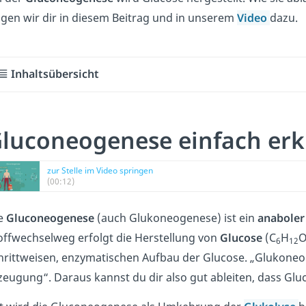
igen wir dir in diesem Beitrag und in unserem
Video
dazu.
Inhaltsübersicht
luconeogenese einfach erk
zur Stelle im Video springen
(00:12)
e
Gluconeogenese
(auch Glukoneogenese) ist ein
anaboler
offwechselweg erfolgt die Herstellung von
Glucose
(C
H
6
12
hrittweisen, enzymatischen Aufbau der Glucose. „Glukoneo
zeugung“. Daraus kannst du dir also gut ableiten, dass Gluc