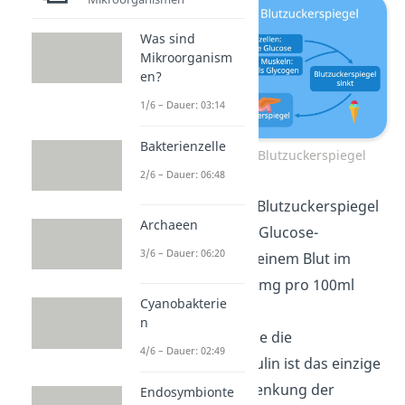
Was sind
Mikroorganism
en?
1/6 – Dauer: 03:14
Bakterienzelle
Regelkreis hoher Blutzuckerspiegel
2/6 – Dauer: 06:48
Dadurch sinkt der Blutzuckerspiegel
Archaeen
wieder. Sobald die Glucose-
3/6 – Dauer: 06:20
Konzentration in deinem Blut im
Bereich von 80-110mg pro 100ml
Cyanobakterie
liegt, stoppt deine
n
Bauchspeicheldrüse die
4/6 – Dauer: 02:49
Insulinabgabe. Insulin ist das einzige
Hormon, das die Senkung der
Endosymbionte