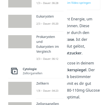
zur Stelle im Video springen
1/3 – Dauer: 06:28
(00:15)
Eukaryoten
Dein Körper braucht Energie, um
2/3 – Dauer: 05:20
funktionieren zu können. Diese
Energie bekommt er durch den
Prokaryoten
Einfachzucker
Glucose
. Ist der
und
Zucker in deinem Blut gelöst,
Eukaryoten im
Vergleich
sprichst du von
Blutzucker
.
3/3 – Dauer: 06:12
Die Menge von Glucose in deinem
Cytologie
Blut ist der
Blutzuckerspiegel
. Der
Zellorganellen
muss sich innerhalb bestimmter
Werte befinden, damit es dir gut
Zellkern
geht. Ein Wert von 80-110mg Glucose
1/8 – Dauer: 04:23
pro 100ml Blut ist optimal.
Zellorganellen