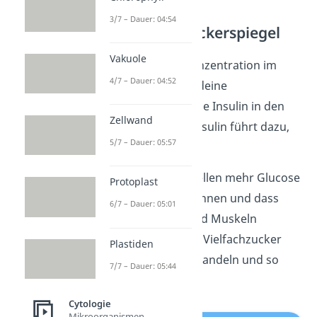
3/7 – Dauer: 04:54
Hoher Blutzuckerspiegel
Vakuole
Ist die Glucose-Konzentration im
4/7 – Dauer: 04:52
Blut zu hoch, gibt deine
Bauchspeicheldrüse Insulin in den
Zellwand
Blutkreislauf ab. Insulin führt dazu,
5/7 – Dauer: 05:57
dass
deine Körperzellen mehr Glucose
Protoplast
aufnehmen können und dass
6/7 – Dauer: 05:01
deine Leber und Muskeln
Glucose in den Vielfachzucker
Plastiden
Glycogen
umwandeln und so
7/7 – Dauer: 05:44
speichern.
Cytologie
Mikroorganismen