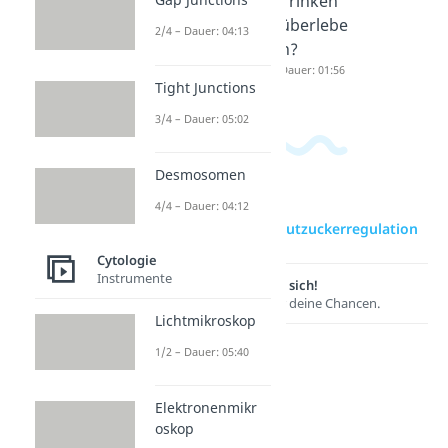
Essen
Trinken
überlebe
überlebe
2/4 – Dauer: 04:13
n?
n?
Dauer: 04:27
Dauer: 01:56
Tight Junctions
3/4 – Dauer: 05:02
Desmosomen
4/4 – Dauer: 04:12
zur Videoseite: Blutzuckerregulation
Cytologie
Instrumente
Lernen lohnt sich!
Entdecke hier deine Chancen.
Lichtmikroskop
1/2 – Dauer: 05:40
Elektronenmikr
oskop