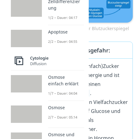
Zelldifferenzier
ung
1/2 – Dauer: 04:17
Regelkreis niedriger Blutzuckerspiegel
Apoptose
2/2 – Dauer: 04:55
Verwechslungsgefahr:
Cytologie
Diffusion
Glucose
= (Einfach)Zucker
Sie gibt dir Energie und ist
Osmose
wichtig für deinen
einfach erklärt
Stoffwechsel
.
1/7 – Dauer: 04:04
Glycogen
= ein Vielfachzucker
Osmose
Es basiert auf Glucose und
2/7 – Dauer: 05:14
funktioniert als
Energiespeicher.
Osmose und
Glucagon
= ein Hormon