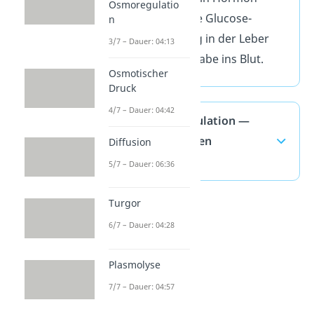
Osmoregulatio
Es fördert die Glucose-
n
Umwandlung in der Leber
3/7 – Dauer: 04:13
und ihre Abgabe ins Blut.
Osmotischer
Druck
4/7 – Dauer: 04:42
Blutzuckerregulation —
häufigste Fragen
Diffusion
(ausklappen)
5/7 – Dauer: 06:36
Turgor
6/7 – Dauer: 04:28
Plasmolyse
7/7 – Dauer: 04:57