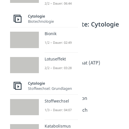
2/2 – Dauer: 06:44
Cytologie
Biotechnologie
Weitere Inhalte: Cytologie
Stoffwechsel
Bionik
Autotroph
1/2 – Dauer: 02:49
Dauer: 02:59
Heterotroph
Dauer: 03:00
Lotuseffekt
Adenosintriphosphat (ATP)
2/2 – Dauer: 03:28
Dauer: 06:18
Gluconeogenese
Dauer: 04:25
Cytologie
Homöostase
Stoffwechsel: Grundlagen
Dauer: 02:15
Blutzuckerregulation
Stoffwechsel
Dauer: 03:14
Antibiotika und Milch
1/3 – Dauer: 04:07
Dauer: 03:15
Katabolismus