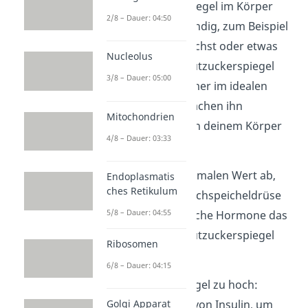
Dein Blutzuckerspiegel im Körper
2/8 – Dauer: 04:50
schwankt aber ständig, zum Beispiel
wenn du Sport machst oder etwas
Nucleolus
isst. Damit dein Blutzuckerspiegel
3/8 – Dauer: 05:00
aber trotzdem immer im idealen
Bereich ist, überwachen ihn
Mitochondrien
bestimmte Zellen in deinem Körper
4/8 – Dauer: 03:33
ständig.
Weicht er vom optimalen Wert ab,
Endoplasmatis
ches Retikulum
schüttet deine Bauchspeicheldrüse
5/8 – Dauer: 04:55
Hormone
aus. Welche Hormone das
sind, hängt von Blutzuckerspiegel
Ribosomen
ab:
6/8 – Dauer: 04:15
Blutzuckerspiegel zu hoch:
Golgi Apparat
Ausschüttung von Insulin, um