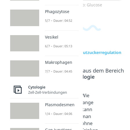
Zum Video: Glucose
Phagozytose
5/7 – Dauer: 04:52
Vesikel
6/7 – Dauer: 05:13
zur Videoseite: Blutzuckerregulation
Makrophagen
Beliebte Inhalte aus dem Bereich
7/7 – Dauer: 04:45
Cytologie
Cytologie
Zell-Zell-Verbindungen
Antibioti
Wie
Wie
ka und
lange
lange
Plasmodesmen
Milch
kann
kann
1/4 – Dauer: 04:06
Dauer: 03:15
man
man
ohne
ohne
Gap Junctions