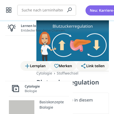
Suche
Neu: Karriere
Lernen lohnt sich!
Entdecke hier deine Chancen.
Lernplan
Merken
Link teilen
Cytologie
Stoffwechsel
Blutzuckerregulation
Cytologie
Biologie
Wichtige Inhalte in diesem
Basiskonzepte
Video
Biologie