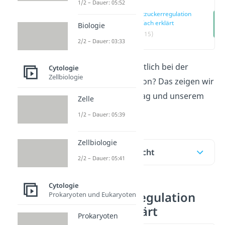
1/2 – Dauer: 05:52
Blutzuckerregulation
einfach erklärt
Biologie
(00:15)
2/2 – Dauer: 03:33
Was passiert eigentlich bei der
Cytologie
Zellbiologie
Blutzuckerregulation? Das zeigen wir
dir in diesem Beitrag und unserem
Zelle
Video
!
1/2 – Dauer: 05:39
Zellbiologie
Inhaltsübersicht
2/2 – Dauer: 05:41
Cytologie
Blutzuckerregulation
Prokaryoten und Eukaryoten
einfach erklärt
Prokaryoten