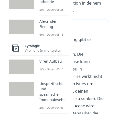
ntheorie
Glucose-Konzentration in deinem
Blut auslösen kann.
5/6 – Dauer: 05:38
Alexander
Diabetes
Fleming
6/6 – Dauer: 05:16
Bei der Erkrankung gibt es
Cytologie
Probleme bei der
Viren und Immunsystem
Insulinproduktion. Die
Bauchspeicheldrüse kann
Viren Aufbau
entweder kein Insulin
1/5 – Dauer: 05:16
produzieren, oder es wirkt nicht
richtig. Deswegen ist es um
Unspezifische
und
einiges schwerer, deinen
spezifische
Blutzuckerspiegel zu senken. Die
Immunabwehr
überschüssige Glucose wird
2/5 – Dauer: 04:43
letztendlich meistens über die