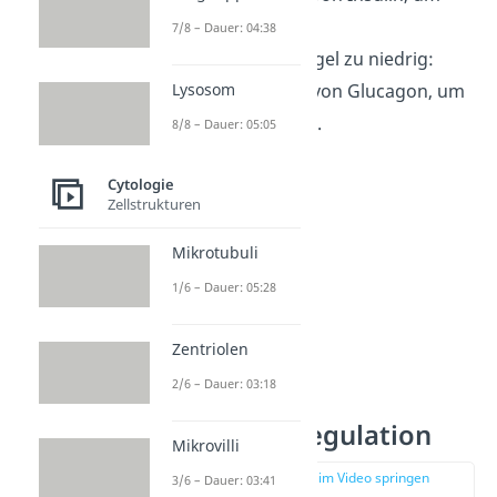
ihn zu senken.
7/8 – Dauer: 04:38
Blutzuckerspiegel zu niedrig:
Ausschüttung von Glucagon, um
Lysosom
ihn zu erhöhen.
8/8 – Dauer: 05:05
Cytologie
Zellstrukturen
Mikrotubuli
1/6 – Dauer: 05:28
Zentriolen
2/6 – Dauer: 03:18
Regelkreis
Blutzuckerregulation
Mikrovilli
zur Stelle im Video springen
3/6 – Dauer: 03:41
(01:10)