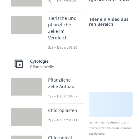
2/3 – Dauer: 06:19
zu niedrig ist.
Tierische und
Studyflix vernetzt: Hier ein Video aus
einem anderen Bereich
pflanzliche
Zelle im
Vergleich
3/3 – Dauer: 05:20
Cytologie
Pflanzenzelle
Pflanzliche
Zelle Aufbau
1/7 – Dauer: 04:57
Chloroplasten
2/7 – Dauer: 05:11
Nach Beantwortung speichern wir deine Antwort, um
Studyflix zu verbessern. Mehr dazu erfährst du in unserer
Datenschutzerklärung
.
Chlorophyll