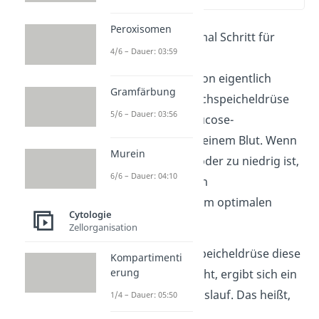
Peroxisomen
Sehen wir uns einmal Schritt für
4/6 – Dauer: 03:59
Schritt an, wie die
Blutzuckerregulation eigentlich
Gramfärbung
abläuft. Deine Bauchspeicheldrüse
5/6 – Dauer: 03:56
misst stetig die Glucose-
Konzentration in deinem Blut. Wenn
Murein
der Wert zu hoch oder zu niedrig ist,
6/6 – Dauer: 04:10
handelt sie, um den
Blutzuckerspiegel im optimalen
Cytologie
Rahmen zu halten.
Zellorganisation
Weil deine Bauchspeicheldrüse diese
Kompartimenti
erung
Arbeit ständig macht, ergibt sich ein
geschlossener Kreislauf. Das heißt,
1/4 – Dauer: 05:50
die Regulation des