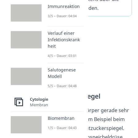
Immunreaktion
Blase ausgeschieden.
3/5 – Dauer: 04:04
Verlauf einer
Infektionskrank
heit
4/5 – Dauer: 03:01
Salutogenese
Modell
5/5 – Dauer: 04:48
Niedriger
Blutzuckerspiegel
Cytologie
Membran
Verbraucht dein Körper gerade sehr
Biomembran
viel Energie, wie zum Beispiel beim
Sport, sinkt der Blutzuckerspiegel.
1/5 – Dauer: 04:43
Sobald deine Bauchspeicheldrüse