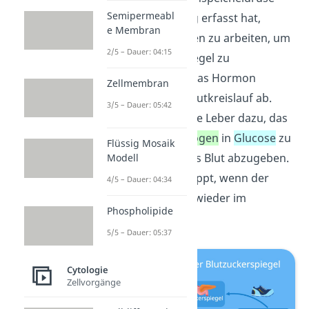
Semipermeabl
diese Veränderung erfasst hat,
e Membran
beginnt sie dagegen zu arbeiten, um
2/5 – Dauer: 04:15
den Blutzuckerspiegel zu
erhöhen. Sie gibt das Hormon
Zellmembran
Glucagon in den Blutkreislauf ab.
3/5 – Dauer: 05:42
Glucagon
bringt die Leber dazu, das
gespeicherte
Glycogen
in
Glucose
zu
Flüssig Mosaik
zerlegen und in das Blut abzugeben.
Modell
Dieser Prozess stoppt, wenn der
4/5 – Dauer: 04:34
Blutzuckerspiegel wieder im
Phospholipide
Normalbereich ist.
5/5 – Dauer: 05:37
Cytologie
Zellvorgänge