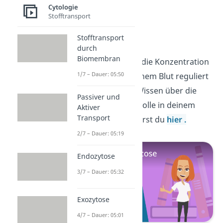
Cytologie
Stofftransport
Glucose
Stofftransport
durch
Biomembran
Jetzt weißt du, wie die Konzentration
1/7 – Dauer: 05:50
von Glucose in deinem Blut reguliert
wird. Noch mehr Wissen über die
Passiver und
Glucose und ihre Rolle in deinem
Aktiver
Transport
Stoffwechsel erfährst du
hier
.
2/7 – Dauer: 05:19
Endozytose
3/7 – Dauer: 05:32
Exozytose
4/7 – Dauer: 05:01