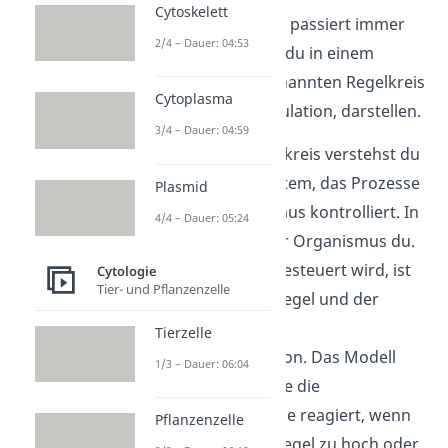
Cytoskelett
Blutzuckerspiegels passiert immer
2/4 – Dauer: 04:53
direkt. Das kannst du in einem
Modell, dem sogenannten Regelkreis
Cytoplasma
der Blutzuckerregulation, darstellen.
3/4 – Dauer: 04:59
Unter einem Regelkreis verstehst du
ein Steuerungssystem, das Prozesse
Plasmid
in einem Organismus kontrolliert. In
4/4 – Dauer: 05:24
diesem Fall bist der Organismus du.
Der Prozess, der gesteuert wird, ist
Cytologie
Tier- und Pflanzenzelle
dein Blutzuckerspiegel und der
Regelkreis ist die
Tierzelle
Blutzuckerregulation. Das Modell
1/3 – Dauer: 06:04
beschreibt also, wie die
Bauchspeicheldrüse reagiert, wenn
Pflanzenzelle
dein Blutzuckerspiegel zu hoch oder