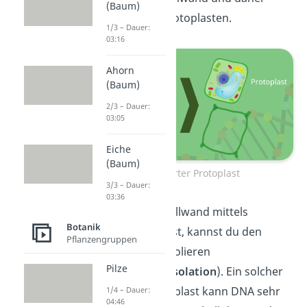
(Baum)
auch keinen Protoplasten.
1/3 – Dauer:
03:16
Ahorn
(Baum)
2/3 – Dauer:
03:05
Eiche
(Baum)
Isolierter Protoplast
3/3 – Dauer:
03:36
Wenn du die Zellwand mittels
Botanik
Enzymen auflöst, kannst du den
Pflanzengruppen
Protoplasten isolieren
Pilze
(
Protoplastenisolation
). Ein solcher
isolierter Protoplast kann DNA sehr
1/4 – Dauer:
04:46