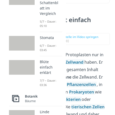
Schattenbl
att im
Vergleich
Protoplast einfach
5/7 – Dauer:
erklärt
05:10
zur Stelle im Video springen
Stomata
(00:10)
6/7 – Dauer:
03:45
Du findest den Protoplasten nur in
Blüte
Zellen, die eine
Zellwand
haben. Er
einfach
bezeichnet den gesamten Inhalt
erklärt
dieser Zellen
ohne
die Zellwand. Er
7/7 – Dauer:
liegt also nur in
Pflanzenzellen
, in
03:36
Pilzzellen
und in
Prokaryoten
wie
Botanik
zum Beispiel
Bakterien
oder
Bäume
Archaeen
vor. Die
tierischen Zellen
Linde
haben keine Zellwand und daher