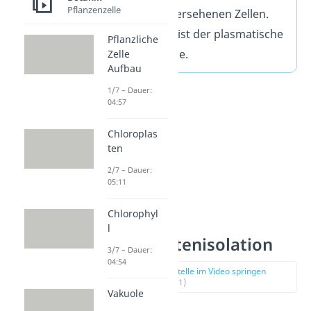
Pflanzenzelle
Zellwänden versehenen Zellen.
Diese Einheit ist der plasmatische
Pflanzliche
Inhalt der Zelle.
Zelle
Aufbau
1/7 – Dauer:
04:57
Chloroplas
ten
2/7 – Dauer:
05:11
Chlorophyl
l
Protoplastenisolation
3/7 – Dauer:
04:54
zur Stelle im Video springen
(00:51)
Vakuole