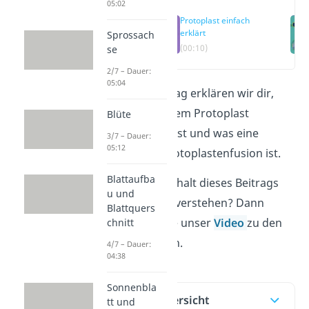
05:02
Protoplast einfach
erklärt
Sprossach
(00:10)
se
2/7 – Dauer:
05:04
In diesem Beitrag erklären wir dir,
was du unter dem Protoplast
Blüte
verstehen kannst und was eine
3/7 – Dauer:
05:12
sogenannte Protoplastenfusion ist.
Blattaufba
Du willst den Inhalt dieses Beitrags
u und
noch schneller verstehen? Dann
Blattquers
schau dir gerne unser
Video
zu den
chnitt
Protoplasten an.
4/7 – Dauer:
04:38
Sonnenbla
Inhaltsübersicht
tt und