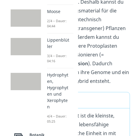
gut aufnehmen. Deshalb kannst du
ihn als Ausgangsmaterial für die
Moose
Herstellung gentechnisch
2/4 – Dauer:
04:44
veränderter (= transgener) Pflanzen
verwenden. Außerdem kannst du
Lippenblüt
zwei oder mehrere Protoplasten
ler
miteinander fusionieren (=
3/4 – Dauer:
04:16
Protoplastenfusion
). Dadurch
vermischen sich ihre Genome und ein
Hydrophyt
sogenannter Hybrid entsteht.
en,
Hygrophyt
en und
Definition
Xerophyte
n
Ein Protoplast ist die kleinste,
4/4 – Dauer:
05:25
selbstständig lebensfähige
morphologische Einheit in mit
Botanik