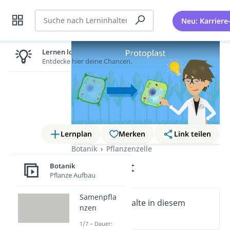
Suche
Neu: Karriere
Lernen lohnt sich!
Entdecke hier deine Chancen.
Lernplan
Merken
Link teilen
Botanik
Pflanzenzelle
Protoplast
Botanik
Pflanze Aufbau
Samenpfla
Wichtige Inhalte in diesem
nzen
Video
1/7 – Dauer: