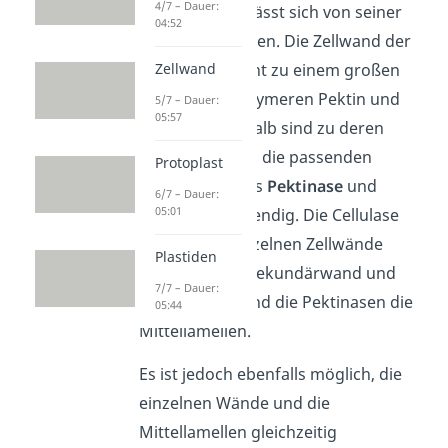
4/7 – Dauer:
Ein Protoplast lässt sich von seiner
04:52
Zellwand isolieren. Die Zellwand der
Pflanzen besteht zu einem großen
Zellwand
Teil aus den Polymeren Pektin und
5/7 – Dauer:
05:57
Cellulose. Deshalb sind zu deren
Auflösung auch die passenden
Protoplast
Enzyme namens
Pektinase
und
6/7 – Dauer:
05:01
Cellulase
notwendig. Die Cellulase
verdaut die einzelnen Zellwände
Plastiden
(Primärwand, Sekundärwand und
7/7 – Dauer:
Tertiärwand) und die Pektinasen die
05:44
Mittellamellen.
Es ist jedoch ebenfalls möglich, die
einzelnen Wände und die
Mittellamellen gleichzeitig