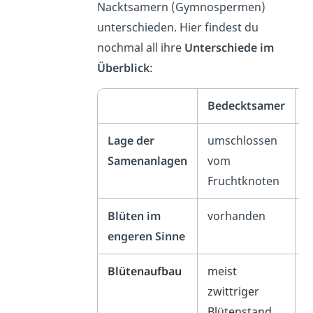
Nacktsamern (Gymnospermen)
unterschieden. Hier findest du
nochmal all ihre
Unterschiede im
Überblick
:
Bedecktsamer
N
Lage der
umschlossen
f
Samenanlagen
vom
Fruchtknoten
Blüten im
vorhanden
n
engeren Sinne
Blütenaufbau
meist
g
zwittriger
B
Blütenstand