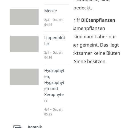
hingegen nicht bedeckt.
Moose
Merke:
Der Begriff
Blütenpflanzen
2/4 – Dauer:
04:44
wird meist für Samenpflanzen
verwendet. Oft sind damit aber nur
Lippenblüt
ler
die Bedecktsamer gemeint. Das liegt
daran, dass Nacktsamer keine Blüten
3/4 – Dauer:
04:16
im eigentlichen Sinne besitzen.
Hydrophyt
en,
Hygrophyt
en und
Xerophyte
n
4/4 – Dauer:
05:25
Botanik