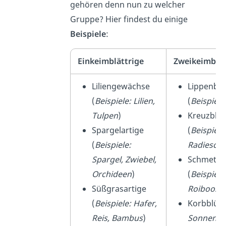
gehören denn nun zu welcher
Gruppe? Hier findest du einige
Beispiele
:
Einkeimblättrige
Zweikeimblät
Liliengewächse
Lippenbl
(
Beispiele: Lilien,
(
Beispiel
Tulpen
)
Kreuzblü
Spargelartige
(
Beispiele
(
Beispiele:
Radiesch
Spargel, Zwiebel,
Schmette
Orchideen
)
(
Beispiel:
Süßgrasartige
Roiboos
)
(
Beispiele: Hafer,
Korbblüt
Reis, Bambus
)
Sonnenb