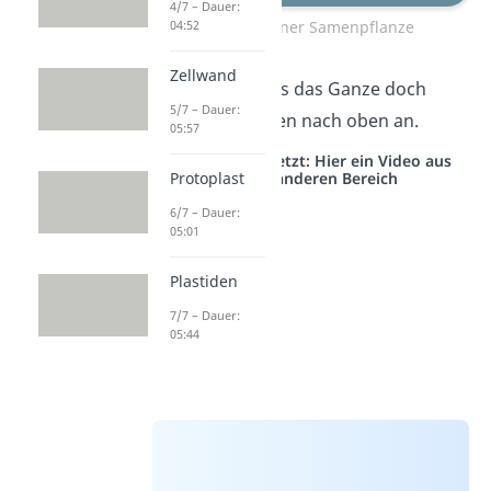
4/7 – Dauer:
04:52
Aufbau einer Samenpflanze
Zellwand
Schauen wir uns das Ganze doch
5/7 – Dauer:
einmal von unten nach oben an.
05:57
Studyflix vernetzt: Hier ein Video aus
Protoplast
einem anderen Bereich
6/7 – Dauer:
05:01
Plastiden
7/7 – Dauer:
05:44