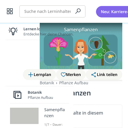
Suche
Neu: Karriere
Lernen lohnt sich!
Entdecke hier deine Chancen.
Lernplan
Merken
Link teilen
Botanik
Pflanze Aufbau
Samenpflanzen
Botanik
Pflanze Aufbau
Samenpfla
Wichtige Inhalte in diesem
nzen
Video
1/7 – Dauer: