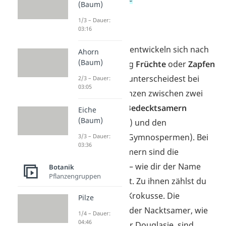
(Baum)
Blätter
1/3 – Dauer:
Blüte
03:16
Aus den Blüten entwickeln sich nach
Ahorn
(Baum)
der Befruchtung
Früchte
oder
Zapfen
mit Samen. Du unterscheidest bei
2/3 – Dauer:
03:05
den Samenpflanzen zwischen zwei
Gruppen: den
Bedecktsamern
Eiche
(Baum)
(Angiospermen) und den
Nacktsamern
(Gymnospermen). Bei
3/3 – Dauer:
03:36
den Bedecktsamern sind die
Samenanlagen – wie dir der Name
Botanik
Pflanzengruppen
verrät – bedeckt. Zu ihnen zählst du
beispielsweise Krokusse. Die
Pilze
Samenanlagen der Nacktsamer, wie
1/4 – Dauer:
04:46
zum Beispiel der Douglasie, sind