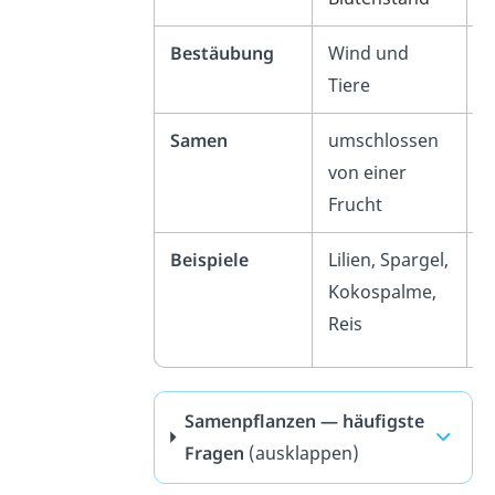
Bestäubung
Wind und
W
Tiere
Samen
umschlossen
f
von einer
Frucht
Beispiele
Lilien,
Spargel,
P
Kokospalme,
(
Reis
Samenpflanzen — häufigste
Fragen
(ausklappen)