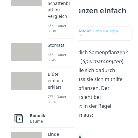
Schattenbl
Samenpflanzen einfach
att im
Vergleich
erklärt
5/7 – Dauer:
zur Stelle im Video springen
05:10
(00:12)
Stomata
Was sind eigentlich Samenpflanzen?
6/7 – Dauer:
03:45
Samenpflanzen (
Spermatophyten
)
sind Pflanzen, die sich dadurch
Blüte
auszeichnen, dass sie sich mithilfe
einfach
erklärt
der Samen fortpflanzen. Der
Pflanzenaufbau sieht bei
7/7 – Dauer:
03:36
Spermatophyten
in der Regel
folgendermaßen aus:
Botanik
Bäume
Wurzel
Linde
Sprossachse