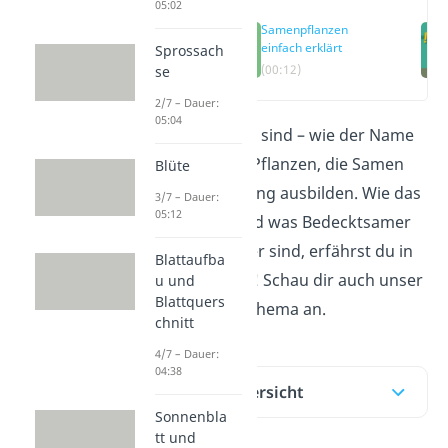
05:02
Samenpflanzen
einfach erklärt
Sprossach
(00:12)
se
2/7 – Dauer:
05:04
Samenpflanzen sind – wie der Name
schon verrät – Pflanzen, die Samen
Blüte
zur Fortpflanzung ausbilden. Wie das
3/7 – Dauer:
05:12
funktioniert und was Bedecktsamer
und Nacktsamer sind, erfährst du in
Blattaufba
diesem Beitrag! Schau dir auch unser
u und
Blattquers
Video
zu dem Thema an.
chnitt
4/7 – Dauer:
04:38
Inhaltsübersicht
Sonnenbla
tt und