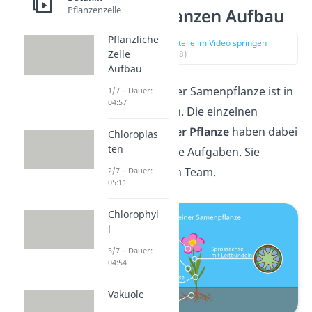
Pflanzenzelle
Samenpflanzen Aufbau
Pflanzliche
zur Stelle im Video springen
Zelle
(01:18)
Aufbau
Der Aufbau einer Samenpflanze ist in
1/7 – Dauer:
04:57
der Regel gleich. Die einzelnen
Bestandteile der Pflanze
haben dabei
Chloroplas
ten
unterschiedliche Aufgaben. Sie
arbeiten also im Team.
2/7 – Dauer:
05:11
Chlorophyl
l
3/7 – Dauer:
04:54
Vakuole