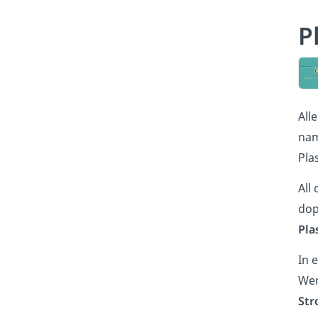
P
All
na
Pla
All
dop
Pla
In 
Wen
Str