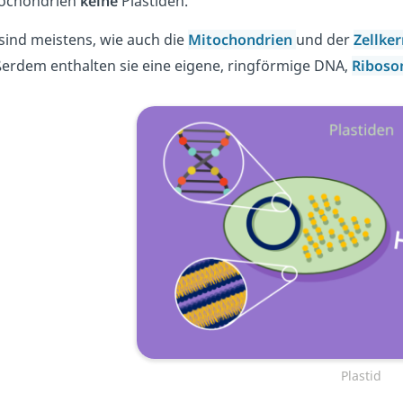
ochondrien
keine
Plastiden.
 sind meistens, wie auch die
Mitochondrien
und der
Zellke
erdem enthalten sie eine eigene, ringförmige DNA,
Ribos
Plastid