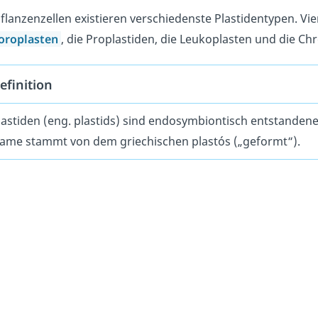
Pflanzenzellen existieren verschiedenste Plastidentypen. Vi
oroplasten
, die Proplastiden, die Leukoplasten und die C
efinition
lastiden (eng. plastids) sind endosymbiontisch entstandene
ame stammt von dem griechischen plastós („geformt“).