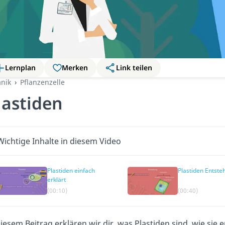
Lernplan
Merken
Link teilen
anik
Pflanzenzelle
lastiden
Wichtige Inhalte in diesem Video
Plastiden einfach
Plastiden Entste
erklärt
(00:10)
(00:40)
diesem Beitrag erklären wir dir, was Plastiden sind, wie si