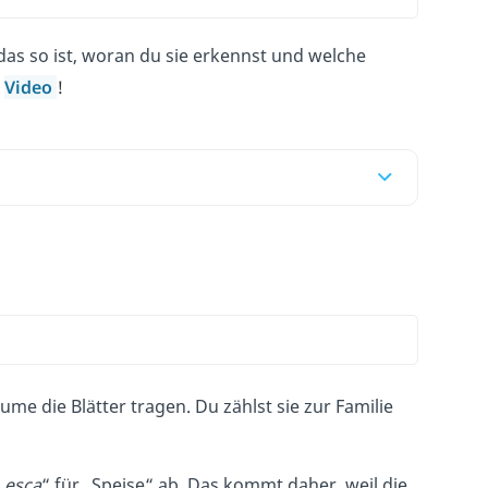
as so ist, woran du sie erkennst und welche
m
Video
!
me die Blätter tragen. Du zählst sie zur Familie
„
esca
“ für „Speise“ ab. Das kommt daher, weil die