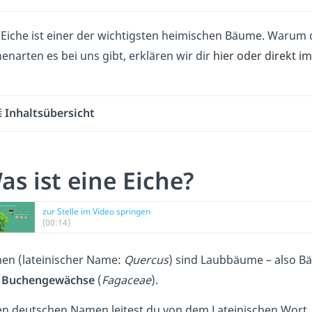
 Eiche ist einer der wichtigsten heimischen Bäume. Warum d
henarten es bei uns gibt, erklären wir dir
hier oder direkt i
Inhaltsübersicht
as ist eine Eiche?
zur Stelle im Video springen
(00:14)
hen (lateinischer Name:
Quercus
) sind Laubbäume – also Bäu
r
Buchengewächse
(
Fagaceae
).
en deutschen Namen leitest du von dem Lateinischen Wort 