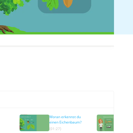
Woran erkennst du
Bed
einen Eichenbaum?
Men
(01:27)
(02