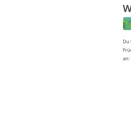
W
Du 
Frü
an: