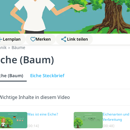
Lernplan
Merken
Link teilen
anik
Bäume
iche (Baum)
che (Baum)
Eiche Steckbrief
Wichtige Inhalte in diesem Video
Was ist eine Eiche?
Eichenarten und
Verbreitung
(00:14)
(00:48)