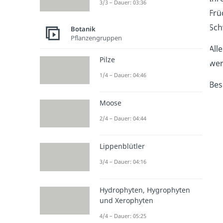
3/3 – Dauer: 03:36
Frü
Sch
Botanik
Pflanzengruppen
All
Pilze
wer
1/4 – Dauer: 04:46
Bes
Moose
2/4 – Dauer: 04:44
Lippenblütler
3/4 – Dauer: 04:16
Hydrophyten, Hygrophyten
und Xerophyten
4/4 – Dauer: 05:25