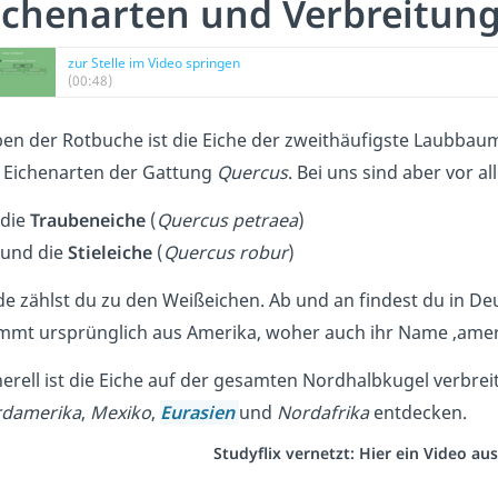
ichenarten und Verbreitun
zur Stelle im Video springen
(00:48)
en der Rotbuche ist die Eiche der zweithäufigste Laubbaum
 Eichenarten der Gattung
Quercus
. Bei uns sind aber vor a
die
Traubeneiche
(
Quercus petraea
)
und die
Stieleiche
(
Quercus robur
)
de zählst du zu den Weißeichen. Ab und an findest du in D
mmt ursprünglich aus Amerika, woher auch ihr Name ‚ame
erell ist die Eiche auf der gesamten Nordhalbkugel verbrei
damerika
,
Mexiko
,
Eurasien
und
Nordafrika
entdecken.
Studyflix vernetzt: Hier ein Video a