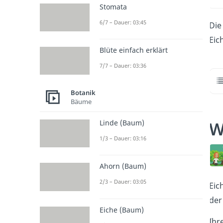
Stomata
6/7 – Dauer: 03:45
Die
Eic
Blüte einfach erklärt
7/7 – Dauer: 03:36
Botanik
Bäume
W
Linde (Baum)
1/3 – Dauer: 03:16
Ahorn (Baum)
2/3 – Dauer: 03:05
Eic
de
Eiche (Baum)
Ihr