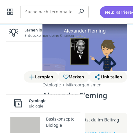
Suche
Neu: Karriere
Lernen lohnt sich!
Entdecke hier deine Chancen.
Lernplan
Merken
Link teilen
Cytologie
Mikroorganismen
Alexander Fleming
Cytologie
(Video)
Biologie
Basiskonzepte
Weitere Infos erhältst du im Beitrag
Biologie
zum Video