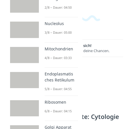
2/8 – Dauer: 04:50
Nucleolus
3/8 – Dauer: 05:00
Lernen lohnt sich!
Mitochondrien
Entdecke hier deine Chancen.
4/8 – Dauer: 03:33
Endoplasmatis
ches Retikulum
5/8 – Dauer: 04:55
Ribosomen
6/8 – Dauer: 04:15
Weitere Inhalte: Cytologie
Mikroorganismen
Golgi Apparat