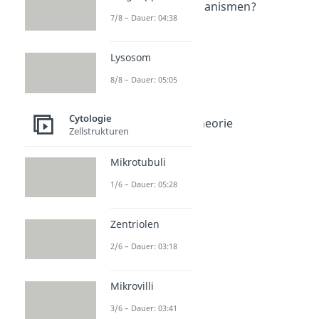
Was sind Mikroorganismen?
7/8 – Dauer: 04:38
Dauer: 03:14
Bakterienzelle
Dauer: 06:48
Lysosom
Archaeen
Dauer: 06:20
8/8 – Dauer: 05:05
Cyanobakterien
Dauer: 02:49
Cytologie
Endosymbiontentheorie
Zellstrukturen
Dauer: 05:38
Alexander Fleming
Mikrotubuli
Dauer: 05:16
1/6 – Dauer: 05:28
Zentriolen
2/6 – Dauer: 03:18
Mikrovilli
3/6 – Dauer: 03:41