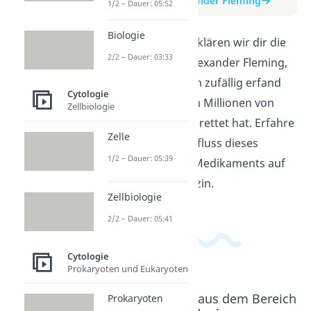
zum Beitrag: Alexander Fleming
1/2 – Dauer: 05:52
Biologie
In diesem Video erklären wir dir die
2/2 – Dauer: 03:33
Entdeckung von Alexander Fleming,
wie er das Penicillin zufällig erfand
Cytologie
und wie es seitdem Millionen von
Zellbiologie
Menschenleben gerettet hat. Erfahre
Zelle
mehr über den Einfluss dieses
1/2 – Dauer: 05:39
bahnbrechenden Medikaments auf
die moderne Medizin.
Zellbiologie
2/2 – Dauer: 05:41
Cytologie
Prokaryoten und Eukaryoten
Beliebte Inhalte aus dem Bereich
Prokaryoten