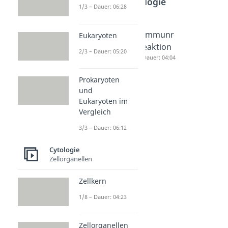
Cytologie
1/3 – Dauer: 06:28
Viren
Unspezif
Immunr
Eukaryoten
Aufbau
ische
eaktion
2/3 – Dauer: 05:20
Dauer: 05:16
und
Dauer: 04:04
spezifisc
Prokaryoten
he
und
Immuna
Eukaryoten im
bwehr
Vergleich
Dauer: 04:43
3/3 – Dauer: 06:12
Cytologie
Zellorganellen
Zellkern
1/8 – Dauer: 04:23
Zellorganellen