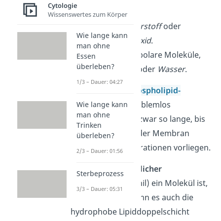
sich hierbei um …
Cytologie
Wissenswertes zum Körper
Gase, wie
Sauerstoff
oder
Wie lange kann
Kohlenstoffdioxid
.
man ohne
kleine oder unpolare Moleküle,
Essen
überleben?
wie
Harnstoff
oder
Wasser
.
1/3 – Dauer: 04:27
Sie können die
Phospholipid-
Doppelschicht
problemlos
Wie lange kann
man ohne
durchqueren und zwar so lange, bis
Trinken
auf beiden Seiten der Membran
überleben?
dieselben Konzentrationen vorliegen.
2/3 – Dauer: 01:56
Hier gilt:
Je
fettlöslicher
Sterbeprozess
(hydrophob/lipophil) ein Molekül ist,
3/3 – Dauer: 05:31
desto
schneller
kann es auch die
hydrophobe Lipiddoppelschicht