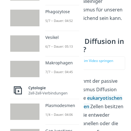
dass Diffusion als alleiniger
Transportmechanismus für unseren
Phagozytose
Körper nicht ausreichend sein kann.
5/7 – Dauer: 04:52
Vesikel
Was ist eine Diffusion in
6/7 – Dauer: 05:13
der Biologie?
zur Stelle im Video springen
Makrophagen
(04:17)
7/7 – Dauer: 04:45
In der Biologie kommt der passive
Cytologie
Transportmechanismus Diffusion
Zell-Zell-Verbindungen
sehr häufig vor. Alle
eukaryotischen
Plasmodesmen
und
prokaryotischen
Zellen besitzen
Biomembranen
, die entweder
1/4 – Dauer: 04:06
bestimmte Zellorganellen oder die
Gap Junctions