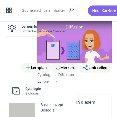
Suche
Neu: Karriere
Lernen lohnt sich!
Entdecke hier deine Chancen.
Lernplan
Merken
Link teilen
Cytologie
Diffusion
Diffusion
Cytologie
Biologie
Wichtige Inhalte in diesem
Basiskonzepte
Video
Biologie