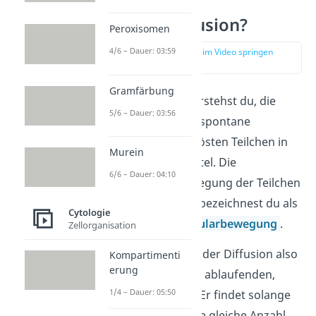
Was ist Diffusion?
Peroxisomen
4/6 – Dauer: 03:59
zur Stelle im Video springen
(02:04)
Gramfärbung
Unter Diffusion verstehst du, die
5/6 – Dauer: 03:56
gleichmäßige und spontane
Verteilung von gelösten Teilchen in
Murein
einem Lösungsmittel. Die
6/6 – Dauer: 04:10
gleichmäßige Bewegung der Teilchen
(Eigenbewegung) bezeichnest du als
Cytologie
Brownsche Molekularbewegung
.
Zellorganisation
Es handelt sich bei der Diffusion also
Kompartimenti
erung
um einen natürlich ablaufenden,
1/4 – Dauer: 05:50
passiven
Prozess. Er findet solange
statt, bis überall die gleiche Anzahl