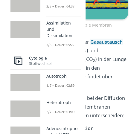
2/3 – Dauer: 04:38
Assimilation
Semipermeable Membran
und
Dissimilation
Schon gewusst?
Der
Gasaustausch
3/3 – Dauer: 05:22
von Sauerstoff (O
) und
2
Cytologie
Kohlenstoffdioxid (CO
) in der Lunge
2
Stoffwechsel
— genauer gesagt in den
Lungenbläschen — findet über
Autotroph
Diffusion statt.
1/7 – Dauer: 02:59
Generell kannst du bei der Diffusion
Heterotroph
über biologische Membranen
2/7 – Dauer: 03:00
zwischen zwei Arten unterscheiden:
einfache Diffusion
Adenosintripho