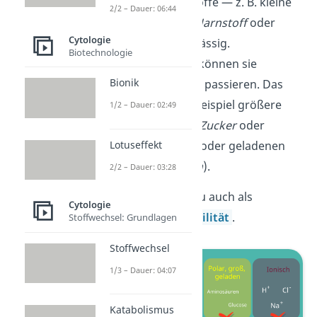
für manche Stoffe — z. B. kleine
2/2 – Dauer: 06:44
Moleküle wie
Harnstoff
oder
Cytologie
Gase
— durchlässig.
Biotechnologie
Andere Stoffe können sie
Bionik
hingegen nicht passieren. Das
sind wie zum Beispiel größere
1/2 – Dauer: 02:49
Moleküle (u.a.
Zucker
oder
Lotuseffekt
Aminosäuren
) oder geladenen
Teilchen (
Ionen
).
2/2 – Dauer: 03:28
Das bezeichnest du auch als
Cytologie
selektive Permeabilität
.
Stoffwechsel: Grundlagen
Stoffwechsel
1/3 – Dauer: 04:07
Katabolismus