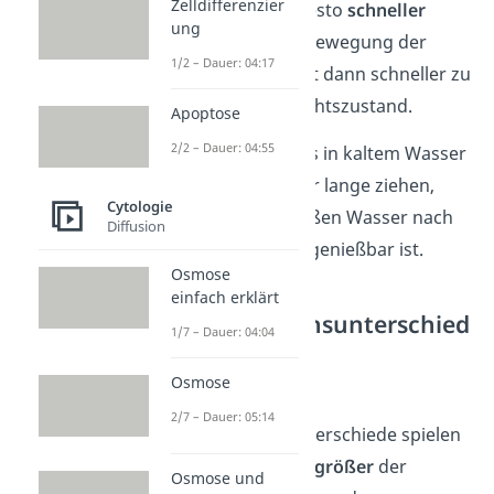
Zelldifferenzier
die Temperatur, desto
schneller
ung
erfolgt auch eine Bewegung der
1/2 – Dauer: 04:17
Teilchen. Es kommt dann schneller zu
einem Gleichgewichtszustand.
Apoptose
2/2 – Dauer: 04:55
Ein Teebeutel muss in kaltem Wasser
beispielsweise sehr lange ziehen,
Cytologie
während er im heißen Wasser nach
Diffusion
wenigen Minuten genießbar ist.
Osmose
einfach erklärt
Konzentrationsunterschied
1/7 – Dauer: 04:04
e
Osmose
Auch die
2/7 – Dauer: 05:14
Konzentrationsunterschiede spielen
eine Rolle, denn
je größer
der
Osmose und