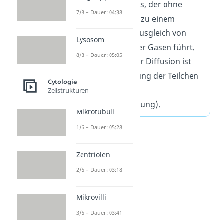
Transportprozess, der ohne
7/8 – Dauer: 04:38
Energieaufwand zu einem
Konzentrationsausgleich von
Lysosom
Flüssigkeiten oder Gasen führt.
8/8 – Dauer: 05:05
Die Triebkraft der Diffusion ist
die Eigenbewegung der Teilchen
Cytologie
(Brownsche
Zellstrukturen
Molekularbewegung).
Mikrotubuli
1/6 – Dauer: 05:28
Zentriolen
2/6 – Dauer: 03:18
Mikrovilli
3/6 – Dauer: 03:41