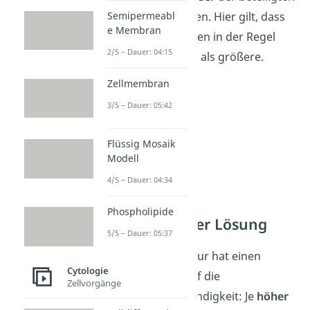
Moleküle oder Ionen. Hier gilt, dass
Semipermeabl
e Membran
sich kleinere Teilchen in der Regel
2/5 – Dauer: 04:15
schneller bewegen als größere.
Zellmembran
3/5 – Dauer: 05:42
Flüssig Mosaik
Modell
4/5 – Dauer: 04:34
Phospholipide
Temperatur der Lösung
5/5 – Dauer: 05:37
Auch die Temperatur hat einen
Cytologie
großen Einfluss auf die
Zellvorgänge
Diffusionsgeschwindigkeit: Je
höher