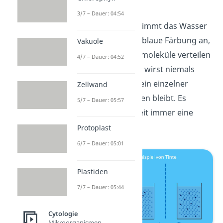
gibst.
3/7 – Dauer: 04:54
Nach einiger Zeit nimmt das Wasser
eine gleichmäßige blaue Färbung an,
Vakuole
denn die Farbstoffmoleküle verteilen
4/7 – Dauer: 04:52
sich im Wasser. Du wirst niemals
beobachten, dass ein einzelner
Zellwand
Tintenfleck bestehen bleibt. Es
5/7 – Dauer: 05:57
entsteht mit der Zeit immer eine
gefärbte Lösung.
Protoplast
6/7 – Dauer: 05:01
Plastiden
7/7 – Dauer: 05:44
Cytologie
Mikroorganismen