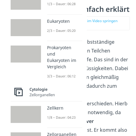
1/3 – Dauer: 06:28
Diffusion einfach erklärt
Eukaryoten
zur Stelle im Video springen
(00:13)
2/3 – Dauer: 05:20
Diffusion ist die selbstständige
Prokaryoten
Durchmischung von Teilchen
und
verschiedener Stoffe. Das sind in der
Eukaryoten im
Vergleich
Regel Gase oder Flüssigkeiten. Dabei
3/3 – Dauer: 06:12
werden die Teilchen gleichmäßig
verteilt. Es kommt dadurch zum
Cytologie
Ausgleich von
Zellorganellen
Konzentrationsunterschieden. Hierb
Zellkern
ei ist keine Energie notwendig, da
1/8 – Dauer: 04:23
Diffusion ein
passiver
Transportprozess
ist. Er kommt also
Zellorganellen