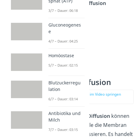
sphat (ATP)
erleichterte Diffusion
3/7 – Dauer: 06:18
Gluconeogenes
e
4/7 – Dauer: 04:25
Homöostase
5/7 – Dauer: 02:15
Einfache Diffusion
Blutzuckerregu
lation
zur Stelle im Video springen
(05:13)
6/7 – Dauer: 03:14
Antibiotika und
Bei der
einfachen Diffusion
können
Milch
bestimmte Moleküle die Membran
7/7 – Dauer: 03:15
ohne Probleme passieren. Es handelt