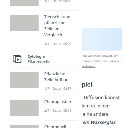
2/3 – Dauer: 06:19
Tierische und
pflanzliche
Zelle im
Vergleich
3/3 – Dauer: 05:20
Nach Beantwortung speichern wir deine Antwort, um
Cytologie
Studyflix zu verbessern. Mehr dazu erfährst du in unserer
Pflanzenzelle
Datenschutzerklärung
.
Pflanzliche
Zelle Aufbau
Diffusion Beispiel
1/7 – Dauer: 04:57
Das Phänomen der Diffusion kannst
Chloroplasten
du beobachten, indem du einen
2/7 – Dauer: 05:11
Tropfen Tinte
oder eine andere
Farbstofflösung
in ein Wasserglas
Chlorophyll