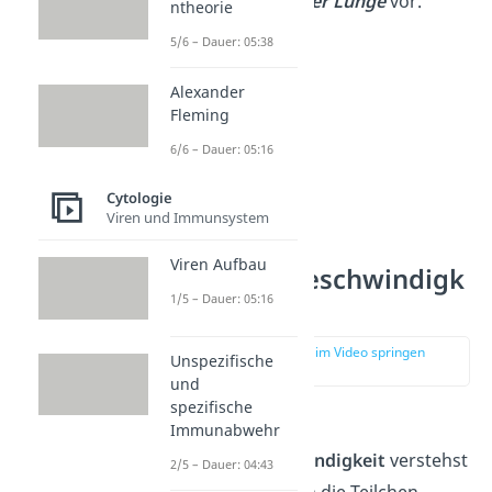
Gasaustausch in der Lunge
vor.
ntheorie
5/6 – Dauer: 05:38
Alexander
Fleming
6/6 – Dauer: 05:16
Cytologie
Viren und Immunsystem
Viren Aufbau
Diffusionsgeschwindigk
1/5 – Dauer: 05:16
eit
zur Stelle im Video springen
Unspezifische
(02:58)
und
spezifische
Unter der
Immunabwehr
Diffusionsgeschwindigkeit
verstehst
2/5 – Dauer: 04:43