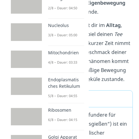
nur aufgrund der
Eigenbewegung
2/8 – Dauer: 04:50
von
Teilchen
zustande.
Diffusion begegnet dir im
Alltag
,
Nucleolus
wenn du zum Beispiel deinen
Tee
3/8 – Dauer: 05:00
ziehen lässt:
Nach kurzer Zeit nimmt
das Wasser den Geschmack deiner
Mitochondrien
Teesorte an. Das Phänomen kommt
4/8 – Dauer: 03:33
durch die gleichmäßige Bewegung
der jeweiligen Moleküle zustande.
Endoplasmatis
ches Retikulum
5/8 – Dauer: 04:55
Definition
Ribosomen
Diffusion (lat. diffundere für
6/8 – Dauer: 04:15
„verbreiten“, „ausgießen“) ist ein
passiver, physikalischer
Golgi Apparat