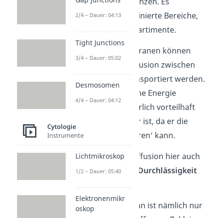
Zellen selbst begrenzen. Es
entstehen also definierte Bereiche,
2/4 – Dauer: 04:13
sogenannte Kompartimente.
Tight Junctions
Über die Biomembranen können
3/4 – Dauer: 05:02
Stoffe nun per Diffusion zwischen
den Bereichen transportiert werden.
Desmosomen
Es wird hierbei keine Energie
4/4 – Dauer: 04:12
benötigt, was natürlich vorteilhaft
für unseren Körper ist, da er die
Cytologie
Energie dafür ’sparen‘ kann.
Instrumente
Natürlich ist die Diffusion hier auch
Lichtmikroskop
abhängig von der Durchlässigkeit
1/2 – Dauer: 05:40
der Membran
:
Elektronenmikr
Die Biomembran ist nämlich nur
oskop