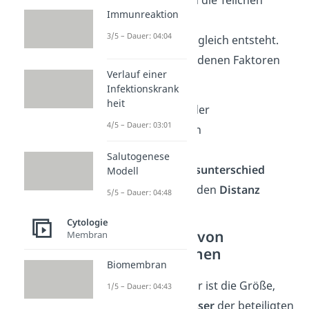
du, wie schnell sich die Teilchen
Immunreaktion
bewegen, bis ein
3/5 – Dauer: 04:04
Konzentrationsausgleich entsteht.
Sie ist von verschiedenen Faktoren
Verlauf einer
abhängig:
Infektionskrank
heit
Durchmesser
der
4/5 – Dauer: 03:01
Moleküle/Ionen
Temperatur
Salutogenese
Konzentrationsunterschied
Modell
zu überwindenden
Distanz
5/5 – Dauer: 04:48
Cytologie
Durchmesser von
Membran
Molekülen/Ionen
Biomembran
Ein wichtiger Faktor ist die Größe,
1/5 – Dauer: 04:43
also der
Durchmesser
der beteiligten