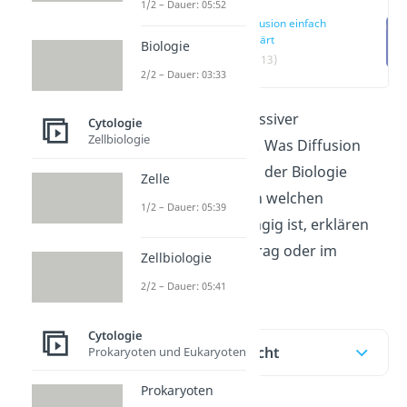
1/2 – Dauer: 05:52
Diffusion einfach
erklärt
Biologie
(00:13)
2/2 – Dauer: 03:33
Diffusion ist ein passiver
Cytologie
Zellbiologie
Transportvorgang. Was Diffusion
genau ist, wo sie in der Biologie
Zelle
vorkommt und von welchen
1/2 – Dauer: 05:39
Faktoren sie abhängig ist, erklären
wir dir hier im Beitrag oder im
Zellbiologie
kurzen
Video
!
2/2 – Dauer: 05:41
Cytologie
Inhaltsübersicht
Prokaryoten und Eukaryoten
Prokaryoten