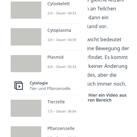
Cytoskelett
bzw. Konzentration an Teilchen
2/4 – Dauer: 04:53
vorkommt. Es liegt dann ein
Gleichgewichtszustand vor.
Cytoplasma
Achtung!
Gleichgewicht bedeutet
3/4 – Dauer: 04:59
aber nicht, dass keine Bewegung der
Teilchen mehr stattfindet. Es kommt
Plasmid
zwar insgesamt zu keiner Änderung
4/4 – Dauer: 05:24
des Gesamtzustandes, aber die
Cytologie
Teilchen bewegen sich immer noch.
Tier- und Pflanzenzelle
Studyflix vernetzt: Hier ein Video aus
einem anderen Bereich
Tierzelle
1/3 – Dauer: 06:04
Pflanzenzelle