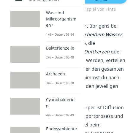
Diffusion am Beispiel von Tinte
Was sind
Mikroorganism
en?
Das Gleiche passiert übrigens bei
einem
Teebeutel in heißem Wasser
.
1/6 – Dauer: 03:14
Auch Duftmoleküle, die
Bakterienzelle
beispielsweise bei
Duftkerzen
oder
2/6 – Dauer: 06:48
Parfüm
freigesetzt werden, verteilen
sich mit der Zeit über den gesamten
Archaeen
Raum. Deswegen nimmst du nach
3/6 – Dauer: 06:20
einiger Zeit überall den jeweiligen
Geruch wahr.
Cyanobakterie
n
Auch für deinen Körper ist Diffusion
ein wichtiger Transportprozess und
4/6 – Dauer: 02:49
kommt zum Beispiel beim
Endosymbionte