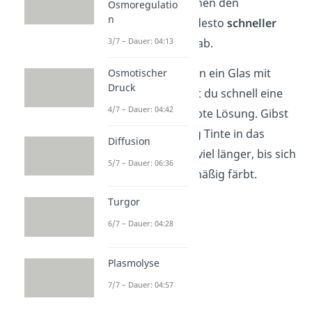
Unterschied zwischen den
Osmoregulatio
n
Konzentrationen, desto
schneller
3/7 – Dauer: 04:13
läuft die Diffusion ab.
Gibst du viel Tinte in ein Glas mit
Osmotischer
Druck
Wasser, bekommst du schnell eine
4/7 – Dauer: 04:42
gleichmäßig gefärbte Lösung. Gibst
du hingegen wenig Tinte in das
Diffusion
Wasser, dauert es viel länger, bis sich
5/7 – Dauer: 06:36
die Lösung gleichmäßig färbt.
Turgor
6/7 – Dauer: 04:28
Plasmolyse
7/7 – Dauer: 04:57