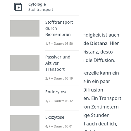
Cytologie
Stofftransport
Distanz
Stofftransport
Wichtig für die
durch
Biomembran
Diffusionsgeschwindigkeit ist auch
die zu
überwindende Distanz
. Hier
1/7 – Dauer: 05:50
gilt: Je
größer
die Distanz, desto
Passiver und
länger
dauert auch die Diffusion.
Aktiver
Transport
Innerhalb der Körperzelle kann ein
2/7 – Dauer: 05:19
Stoff beispielsweise in ein paar
Millisekunden per Diffusion
Endozytose
transportiert werden. Ein Transport
3/7 – Dauer: 05:32
über eine Strecke von Zentimetern
kann hingegen einige Stunden
Exozytose
dauern. Daran wird auch deutlich,
4/7 – Dauer: 05:01