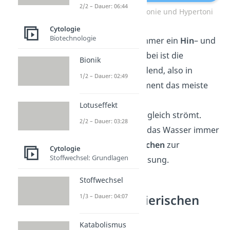
2/2 – Dauer: 06:44
Isotonie, Hypotonie und Hypertoni
Cytologie
Biotechnologie
Merke:
Es findet immer ein
Hin
– und
Rückfluss
statt. Dabei ist die
Bionik
Richtung entscheidend, also in
1/2 – Dauer: 02:49
welches Kompartiment das meiste
Wasser zum
Lotuseffekt
Konzentrationsausgleich strömt.
2/2 – Dauer: 03:28
Dabei bewegt sich das Wasser immer
von der
hypotonischen
zur
Cytologie
Stoffwechsel: Grundlagen
hypertonischen
Lösung.
Stoffwechsel
1/3 – Dauer: 04:07
Osmose in tierischen
Zellen
Katabolismus