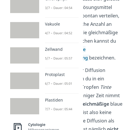
Teilchen in einem Lösungsmittel
3/7 – Dauer: 04:54
gleichmäßig und spontan verteilen,
bis überall die gleiche Anzahl an
Vakuole
Teilchen vorliegt. Die gleichmäßige
4/7 – Dauer: 04:52
Bewegung der Teilchen kannst du
auch als
Brownsche
Zellwand
Molekularbewegung
bezeichnen.
5/7 – Dauer: 05:57
Das Phänomen der Diffusion
Protoplast
bemerkst du, wenn du in ein
6/7 – Dauer: 05:01
Wasserglas
einen Tropfen
Tinte
hinzugibst. Nach einiger Zeit nimmt
Plastiden
das Wasser eine
gleichmäßige
blaue
7/7 – Dauer: 05:44
Färbung an. Dafür ist also keine
Membran nötig. Die Diffusion als
Cytologie
Transportprozess ist nämlich
nicht
Mikroorganismen