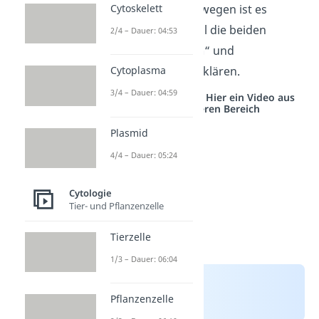
Cytoskelett
Biomembran.
Deswegen ist es
wichtig, erst einmal die beiden
2/4 – Dauer: 04:53
Begriffe „
Diffusion
“ und
Cytoplasma
„
Biomembran
“ zu klären.
3/4 – Dauer: 04:59
Studyflix vernetzt: Hier ein Video aus
einem anderen Bereich
Plasmid
4/4 – Dauer: 05:24
Cytologie
Tier- und Pflanzenzelle
Tierzelle
1/3 – Dauer: 06:04
Pflanzenzelle