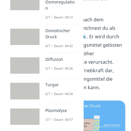
Osmoregulatio
Konzentration.
n
3/7 – Dauer: 04:13
Dieses Bestreben nach dem
Lösungsmittel bezeichnest du als
Osmotischer
osmotischen Druck
. Er wird durch
Druck
die in einem Lösungsmittel gelösten
4/7 – Dauer: 04:42
Moleküle auf der höher
Diffusion
konzentrierten Seite verursacht.
5/7 – Dauer: 06:36
Dabei stellt er die Triebkraft dar,
durch die das Lösungsmittel die
Turgor
Membran passieren kann.
6/7 – Dauer: 04:28
Plasmolyse
7/7 – Dauer: 04:57