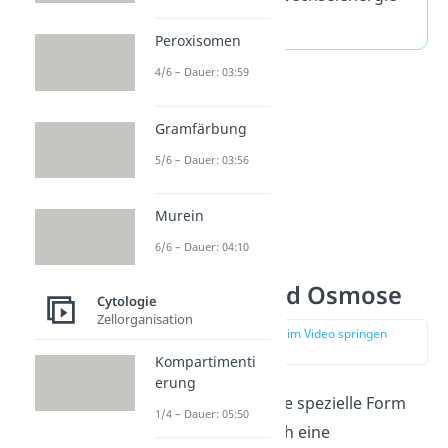
nötig ist.
Peroxisomen
4/6 – Dauer: 03:59
Gramfärbung
5/6 – Dauer: 03:56
Murein
6/6 – Dauer: 04:10
Diffusion und Osmose
Cytologie
Zellorganisation
zur Stelle im Video springen
(01:18)
Kompartimenti
erung
Die
Osmose
ist eine spezielle Form
1/4 – Dauer: 05:50
der
Diffusion
durch eine