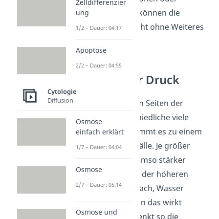
Zelldifferenzier
größere Moleküle können die
ung
Biomembranen nicht ohne Weiteres
1/2 – Dauer: 04:17
passieren.
Apoptose
2/2 – Dauer: 04:55
Osmotischer Druck
Cytologie
Diffusion
Sind auf den beiden Seiten der
Membran unterschiedliche viele
Osmose
Teilchen gelöst, kommt es zu einem
einfach erklärt
Konzentrationsgefälle. Je größer
1/7 – Dauer: 04:04
dieses Gefälle ist, umso stärker
Osmose
strebt die Seite mit der höheren
2/7 – Dauer: 05:14
Konzentration danach, Wasser
aufzunehmen. Denn das wirkt
Osmose und
verdünnend und senkt so die