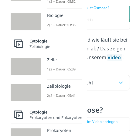
1/2 – Dauer: 05:52
Was ist Osmose?
Biologie
(00:11)
2/2 – Dauer: 03:33
Was ist
Osmose
und wie läuft sie bei
Cytologie
Zellbiologie
Tieren und Pflanzen ab? Das zeigen
wir dir hier und in unserem
Video
!
Zelle
1/2 – Dauer: 05:39
Inhaltsübersicht
Zellbiologie
2/2 – Dauer: 05:41
Was ist Osmose?
Cytologie
Prokaryoten und Eukaryoten
zur Stelle im Video springen
(00:11)
Prokaryoten