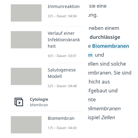
in der
Biologie
hat sie eine
Immunreaktion
besondere Bedeutung.
3/5 – Dauer: 04:04
Für die Osmose ist neben einem
Verlauf einer
Lösungsmittel eine
durchlässige
Infektionskrank
Membran
nötig. Die
Biomembranen
heit
aller
eukaryotischen
und
4/5 – Dauer: 03:01
prokaryotischen
Zellen sind solche
Salutogenese
semipermeable
Membranen. Sie sind
Modell
aus einer Doppelschicht aus
5/5 – Dauer: 04:48
Phospholipiden
aufgebaut und
begrenzen bestimmte
Cytologie
Membran
Kompartimente.
Zellmembranen
separieren zum Beispiel
Zellen
Biomembran
voneinander.
1/5 – Dauer: 04:43