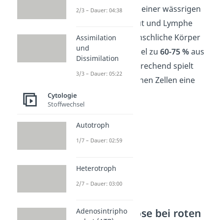
Tierzellen sind von einer wässrigen
2/3 – Dauer: 04:38
Umgebung aus Blut und Lymphe
umgeben. Der menschliche Körper
Assimilation
und
besteht zum Beispiel zu
60-75
%
aus
Dissimilation
Wasser
. Dementsprechend spielt
3/3 – Dauer: 05:22
Osmose bei tierischen Zellen eine
große Rolle.
Cytologie
Stoffwechsel
Autotroph
1/7 – Dauer: 02:59
Heterotroph
2/7 – Dauer: 03:00
Beispiel Osmose bei roten
Adenosintripho