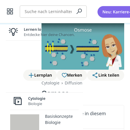
Suche
Neu: Karriere
Lernen lohnt sich!
Entdecke hier deine Chancen.
Lernplan
Merken
Link teilen
Cytologie
Diffusion
Osmose
Cytologie
Biologie
Wichtige Inhalte in diesem
Basiskonzepte
Video
Biologie