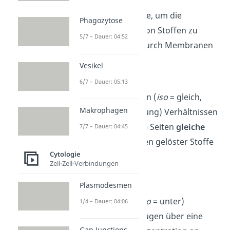
Es gibt
drei
Begriffe, um die
Phagozytose
Konzentrationen von Stoffen zu
5/7 – Dauer: 04:52
beschreiben, die durch Membranen
getrennt sind:
Vesikel
Isotonie
6/7 – Dauer: 05:13
Bei isotonischen (
iso
= gleich,
Makrophagen
tonus
= Spannung) Verhältnissen
sind auf beiden Seiten
gleiche
7/7 – Dauer: 04:45
Konzentrationen gelöster Stoffe
Cytologie
zu finden.
Zell-Zell-Verbindungen
Plasmodesmen
Hypotonie
Hypotone (
hypo
= unter)
1/4 – Dauer: 04:06
Lösungen verfügen über eine
Gap Junctions