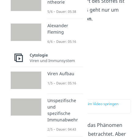
jedoch nicht. Die Art des Stoffes ist
ntheorie
dabei egal, denn es geht nur um
5/6 – Dauer: 05:38
seine
Konzentration
.
Alexander
Fleming
6/6 – Dauer: 05:16
Cytologie
Viren und Immunsystem
Viren Aufbau
1/5 – Dauer: 05:16
Biomembran
Unspezifische
zur Stelle im Video springen
und
(02:15)
spezifische
Immunabwehr
Bis jetzt haben wir das Phänomen
2/5 – Dauer: 04:43
Osmose
allgemein betrachtet. Aber