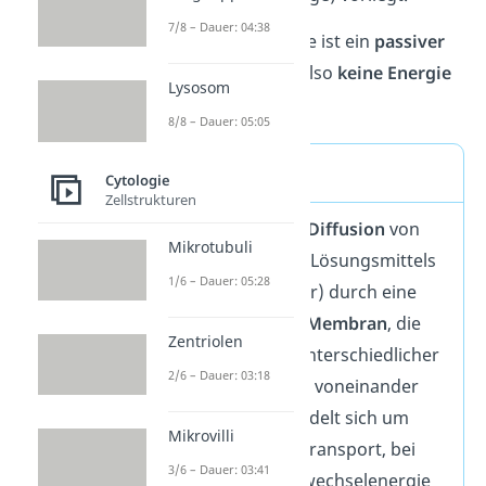
7/8 – Dauer: 04:38
Merke:
Die Osmose ist ein
passiver
Vorgang. Es wird also
keine Energie
Lysosom
benötigt.
8/8 – Dauer: 05:05
Definition
Cytologie
Zellstrukturen
Osmose ist eine
Diffusion
von
Mikrotubuli
Molekülen eines Lösungsmittels
1/6 – Dauer: 05:28
(meistens Wasser) durch eine
semipermeable Membran
, die
Zentriolen
zwei Regionen unterschiedlicher
2/6 – Dauer: 03:18
Konzentrationen voneinander
abgrenzt. Es handelt sich um
Mikrovilli
einen
passiven
Transport, bei
3/6 – Dauer: 03:41
dem keine Stoffwechselenergie