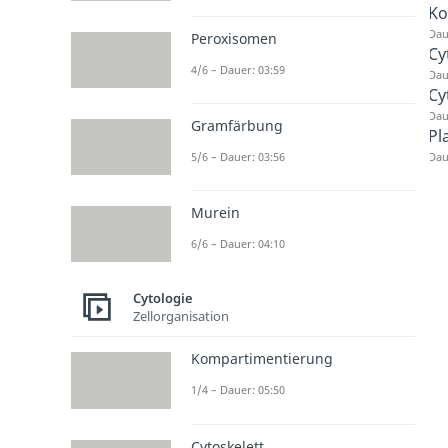
Ko
Dau
Peroxisomen
Cy
4/6 – Dauer: 03:59
Dau
Cy
Dau
Gramfärbung
Pl
Dau
5/6 – Dauer: 03:56
Murein
6/6 – Dauer: 04:10
Cytologie
Zellorganisation
Kompartimentierung
1/4 – Dauer: 05:50
Cytoskelett