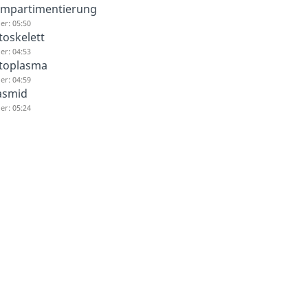
mpartimentierung
er: 05:50
toskelett
er: 04:53
toplasma
er: 04:59
asmid
er: 05:24