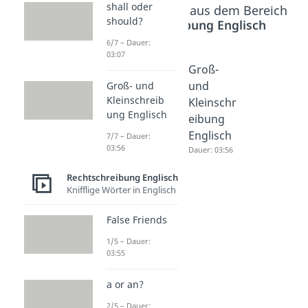
shall oder
Beliebte Inhalte aus dem Bereich
should?
Rechtschreibung Englisch
6/7 – Dauer:
03:07
it's or
shall
Groß-
its?
oder
und
Groß- und
Kleinschreib
Dauer: 01:50
should?
Kleinschr
ung Englisch
Dauer: 03:07
eibung
Englisch
7/7 – Dauer:
03:56
Dauer: 03:56
Rechtschreibung Englisch
Knifflige Wörter in Englisch
False Friends
1/5 – Dauer:
03:55
a or an?
2/5 – Dauer: