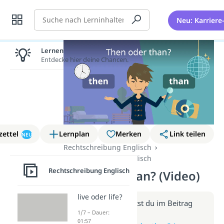
Suche
Neu: Karriere
Lernen lohnt sich!
Entdecke hier deine Chancen.
zettel
Lernplan
Merken
Link teilen
NEU
Rechtschreibung Englisch
Rechtschreibung Englisch
Rechtschreibung Englisch
then oder than? (Video)
live oder life?
Weitere Infos erhältst du im Beitrag
1/7 – Dauer:
zum Video
01:57