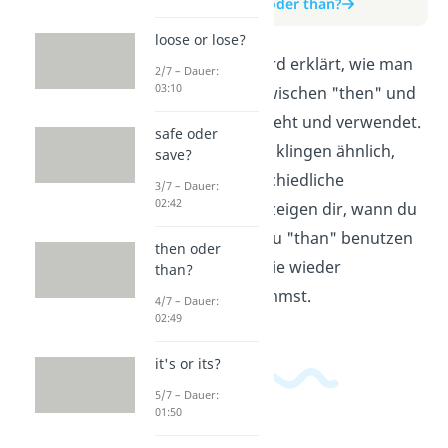
zum Beitrag: then oder than?
loose or lose?
In diesem Video wird erklärt, wie man
2/7 – Dauer:
03:10
den Unterschied zwischen "then" und
"than" richtig versteht und verwendet.
safe oder
Denn beide Wörter klingen ähnlich,
save?
haben aber unterschiedliche
3/7 – Dauer:
02:42
Bedeutungen. Wir zeigen dir, wann du
"then" und wann du "than" benutzen
then oder
solltest, damit du nie wieder
than?
durcheinander kommst.
4/7 – Dauer:
02:49
it's or its?
5/7 – Dauer:
01:50