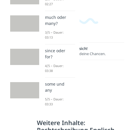
02:27
much oder
many?
3/5 – Dauer:
03:13
Lernen lohnt sich!
since oder
Entdecke hier deine Chancen.
for?
4/5 – Dauer:
03:38
some und
any
5/5 – Dauer:
03:33
Weitere Inhalte:
Rechtschreibung Englisch