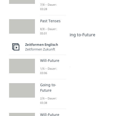
7/8 – Dauer:
Zeitformen Zukunft
03:28
Will-Future
Dauer: 03:06
Past Tenses
Going to-Future
8/8 – Dauer:
Dauer: 03:38
05:01
Will-Future und Going to-Future
Dauer: 04:09
Zeitformen Englisch
Future Perfect
Zeitformen Zukunft
Dauer: 03:31
Future Tenses
Will-Future
Dauer: 04:38
Future Progressive
1/6 – Dauer:
Dauer: 03:10
03:06
Going to-
Future
2/6 – Dauer:
03:38
Will-Future