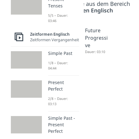
Beliebte Inhalte aus dem Bereich
Tenses
Zeitformen Englisch
5/5 – Dauer:
03:46
Future
Future
Future
Zeitformen Englisch
Perfect
Tenses
Progressi
Zeitformen Vergangenheit
Dauer: 03:31
Dauer: 04:38
ve
Dauer: 03:10
Simple Past
1/8 – Dauer:
04:44
Present
Perfect
2/8 – Dauer:
03:13
Simple Past -
Present
Perfect