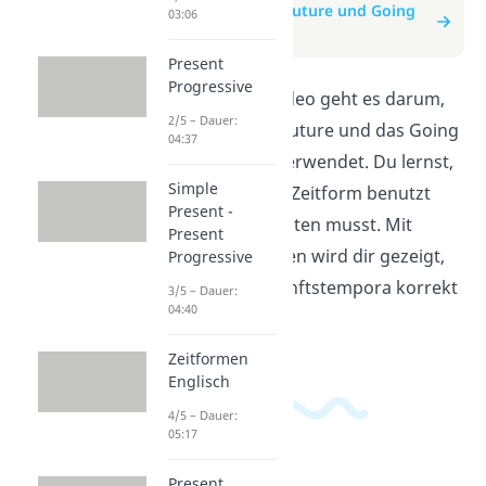
zum Beitrag: Will-Future und Going
03:06
to-Future
Present
Progressive
In diesem Erklärvideo geht es darum,
2/5 – Dauer:
wie man das Will-Future und das Going
04:37
to-Future richtig verwendet. Du lernst,
Simple
wann man welche Zeitform benutzt
Present -
und worauf du achten musst. Mit
Present
einfachen Beispielen wird dir gezeigt,
Progressive
wie du beide Zukunftstempora korrekt
3/5 – Dauer:
04:40
anwenden kannst.
Zeitformen
Englisch
4/5 – Dauer:
05:17
Present