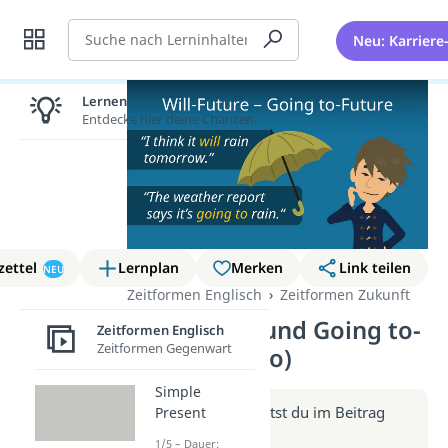
Suche
Neu: Karriere
Lernen lohnt sich!
Entdecke hier deine Chancen.
zettel
Lernplan
Merken
Link teilen
NEU
Zeitformen Englisch
Zeitformen Zukunft
Will-Future und Going to-
Zeitformen Englisch
Zeitformen Gegenwart
Future (Video)
Simple
Weitere Infos erhältst du im Beitrag
Present
zum Video
1/5 – Dauer: