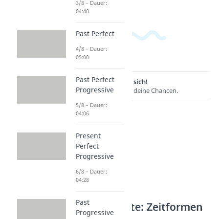
3/8 – Dauer:
04:40
Past Perfect
4/8 – Dauer:
05:00
Past Perfect
Lernen lohnt sich!
Progressive
Entdecke hier deine Chancen.
5/8 – Dauer:
04:06
Present
Perfect
Progressive
6/8 – Dauer:
04:28
Past
Weitere Inhalte: Zeitformen
Progressive
Englisch