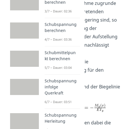
berechnen
Dabei wird die Annahme zugrunde
gelegt, dass die eintretenden
3/7 – Dauer: 02:36
Verformungen sehr gering sind, so
Schubspannung
dass die Veränderung der
berechnen
Balkengeometrie in der Aufstellung
4/7 – Dauer: 03:36
der Gleichungen vernachlässigt
Schubmittelpun
werden kann.
kt berechnen
Sehen wir uns nun die
5/7 – Dauer: 03:04
Differentialgleichung für den
Zusammenhang der
Schubspannung
Balkenkrümmung und der Biegelinie
infolge
Querkraft
an:
6/7 – Dauer: 03:51
Schubspannung
Herleitung
Die Striche bezeichnen dabei die