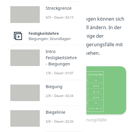
Streckgrenze
Die Rand- und
9/9 – Dauer: 02:13
Übergangsbedingungen können sich
je nach Lagerungsfall ändern. In der
Festigkeitslehre
Tabelle kannst du einige der
Biegungen: Grundlagen
gebräuchlichsten Lagerungsfälle mit
Intro
ihren Bedingungen sehen.
Festigkeitslehre
- Biegungen
1/8 – Dauer: 01:07
Biegung
2/8 – Dauer: 02:24
Biegelinie
Häufige Lagerungsfälle
3/8 – Dauer: 02:26