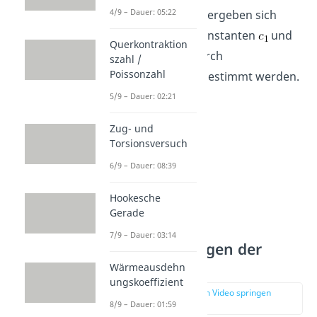
4/9 – Dauer: 05:22
Durch das Aufleiten ergeben sich
zwei unbekannte Konstanten
und
Querkontraktion
. Diese können durch
szahl /
Poissonzahl
Randbedingungen bestimmt werden.
5/9 – Dauer: 02:21
Zug- und
Torsionsversuch
6/9 – Dauer: 08:39
Hookesche
Gerade
7/9 – Dauer: 03:14
Randbedingungen der
Biegelinie
Wärmeausdehn
ungskoeffizient
zur Stelle im Video springen
(01:20)
8/9 – Dauer: 01:59