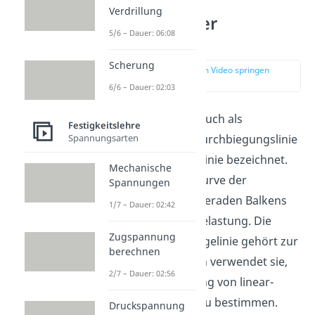
Verdrillung
Ermittlung der
5/6 – Dauer: 06:08
Biegelinie
Scherung
zur Stelle im Video springen
(00:16)
6/6 – Dauer: 02:03
Die Biegelinie wird auch als
Festigkeitslehre
Spannungsarten
Biegungslinie, als Durchbiegungslinie
oder als elastische Linie bezeichnet.
Mechanische
Sie beschreibt die Kurve der
Spannungen
Verformung eines geraden Balkens
1/7 – Dauer: 02:42
bei mechanischer Belastung. Die
Zugspannung
Berechnung der Biegelinie gehört zur
berechnen
Balkentheorie
. Man verwendet sie,
2/7 – Dauer: 02:56
um die Durchbiegung von linear-
elastischen Balken zu bestimmen.
Druckspannung