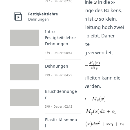
Ableitung der Biegelinie
in die x-
7/7 – Dauer: 02:10
Richtung, also die Länge des Balkens.
Festigkeitslehre
In den meisten Fällen ist
so klein,
Dehnungen
dass die einfache Ableitung hoch zwei
Intro
deutlich kleiner als 1 bleibt. Daher
Festigkeitslehre
wird oft die genäherte
Dehnungen
Differentialgleichung verwendet.
1/9 – Dauer: 00:44
Dehnungen
2/9 – Dauer: 04:29
Durch zweifaches Aufleiten kann die
Biegelinie ermittelt werden.
Bruchdehnunge
n
3/9 – Dauer: 02:12
Elastizitätsmodu
l