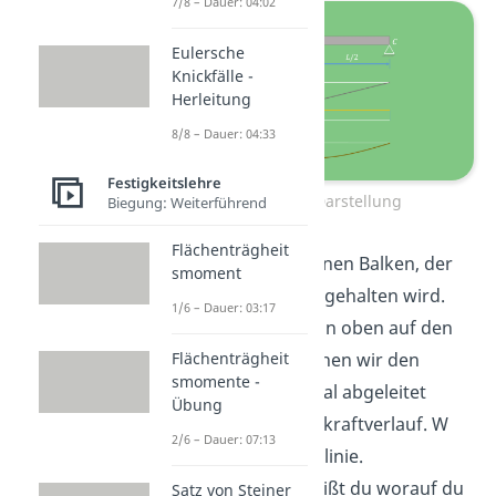
7/8 – Dauer: 04:02
Eulersche
Knickfälle -
Herleitung
8/8 – Dauer: 04:33
Festigkeitslehre
Graphische Darstellung
Biegung: Weiterführend
Flächenträgheit
Hierbei haben wir einen Balken, der
smoment
von zwei Festlagern gehalten wird.
1/6 – Dauer: 03:17
Die Kraft F drückt von oben auf den
Flächenträgheit
Balken. Darunter sehen wir den
smomente -
Biegemoment. Einmal abgeleitet
Übung
ergibt sich der Querkraftverlauf. W
2/6 – Dauer: 07:13
entspricht der Biegelinie.
Sehr schön! Nun weißt du worauf du
Satz von Steiner