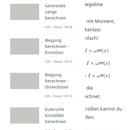
Nun kannst du die Biegelinie
Gestreckte
Länge
bestimmen.
berechnen
Wie hängt diese nun mit Moment,
4/8 – Dauer: 04:58
Querkraft und Streckenlast
zusammen? Ganz einfach!
Biegung
berechnen -
Einzellast
5/8 – Dauer: 04:27
Biegung
berechnen -
Dreieckslast
E mal I wird auch als die
Biegesteifigkeit bezeichnet.
6/8 – Dauer: 05:14
Die verschiedenen Größen kannst du
Eulersche
Knickfälle
auch grafisch darstellen:
berechnen