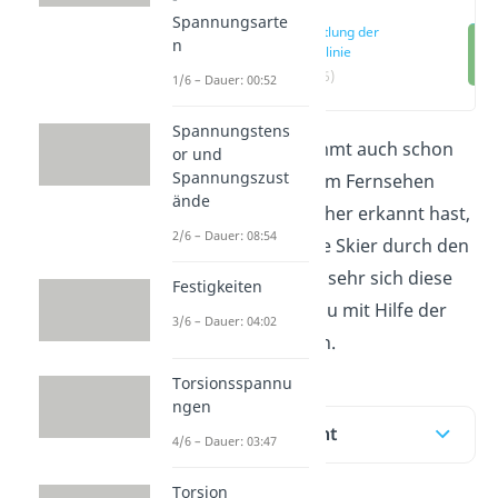
Spannungsarte
Ermittlung der
n
Biegelinie
(00:16)
1/6 – Dauer: 00:52
Spannungstens
Du hast doch bestimmt auch schon
or und
Spannungszust
einmal Skispringen im Fernsehen
ände
gesehen? Wie du sicher erkannt hast,
2/6 – Dauer: 08:54
biegen sich dabei die Skier durch den
Luftwiderstand. Wie sehr sich diese
Festigkeiten
verformen, kannst du mit Hilfe der
3/6 – Dauer: 04:02
Biegelinie berechnen.
Torsionsspannu
ngen
Inhaltsübersicht
4/6 – Dauer: 03:47
Torsion