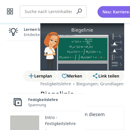
Suche
Neu: Karriere
Lernen lohnt sich!
Entdecke hier deine Chancen.
Lernplan
Merken
Link teilen
Festigkeitslehre
Biegungen: Grundlagen
Biegelinie
Festigkeitslehre
Spannung
Wichtige Inhalte in diesem
Intro -
Video
Festigkeitslehre
-