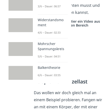
bei der Biegelinie achten musst und
3/6 – Dauer: 06:57
wie du Sie bestimmen kannst.
Widerstandsmo
Studyflix vernetzt: Hier ein Video aus
ment
einem anderen Bereich
4/6 – Dauer: 02:33
Mohrscher
Spannungskreis
5/6 – Dauer: 04:51
Balkentheorie
6/6 – Dauer: 03:55
Beispiel zur Einzellast
Das wollen wir doch gleich mal an
einem Beispiel probieren. Fangen wir
an mit einem Körper, der mit einer