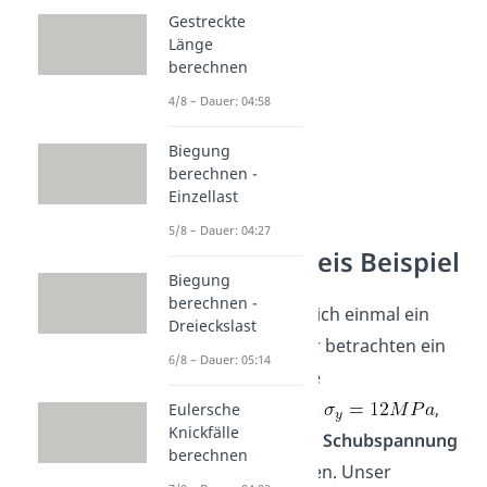
Gestreckte
Länge
berechnen
4/8 – Dauer: 04:58
Biegung
berechnen -
Einzellast
Mohrscher
5/8 – Dauer: 04:27
Spannungskreis Beispiel
Biegung
berechnen -
Schauen wir uns gleich einmal ein
Dreieckslast
Beispiel dazu an. Wir betrachten ein
6/8 – Dauer: 05:14
Quadrat, an dem die
Normalspannungen
,
Eulersche
Knickfälle
und die
Schubspannung
berechnen
anliegen. Unser