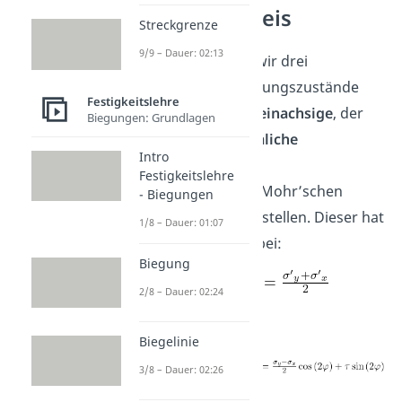
Spannungskreis
Streckgrenze
9/9 – Dauer: 02:13
Insgesamt können wir drei
verschiedene Spannungszustände
Festigkeitslehre
unterscheiden: der
einachsige
, der
Biegungen: Grundlagen
ebene
und der
räumliche
Intro
Spannungszustand
.
Festigkeitslehre
Nun wollen wir den Mohr’schen
- Biegungen
Spannungskreis darstellen. Dieser hat
1/8 – Dauer: 01:07
seinen Mittelpunkt bei:
Biegung
2/8 – Dauer: 02:24
Der
Radius
beträgt:
Biegelinie
3/8 – Dauer: 02:26