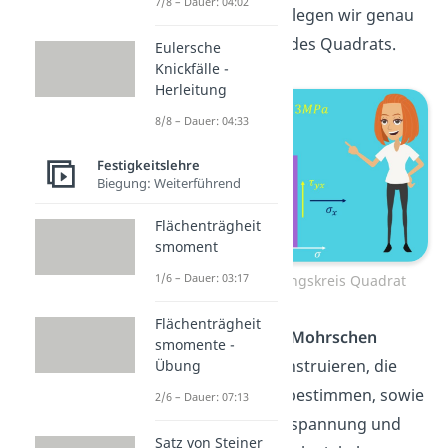
7/8 – Dauer: 04:02
Koordinatensystem legen wir genau
entlang der Kanten des Quadrats.
Eulersche
Knickfälle -
Herleitung
8/8 – Dauer: 04:33
Festigkeitslehre
Biegung: Weiterführend
Flächenträgheit
smoment
1/6 – Dauer: 03:17
Mohrscher Spannungskreis Quadrat
Flächenträgheit
Wir wollen nun den
Mohrschen
smomente -
Spannungskreis
konstruieren, die
Übung
Hauptspannungen bestimmen, sowie
2/6 – Dauer: 07:13
die maximale Schubspannung und
Satz von Steiner