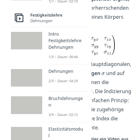
7/7 – Dauer: 02:10
der den allgemein vorherrschenden
Festigkeitslehre
Spannungszustand eines Körpers
Dehnungen
beschreibt:
Intro
Festigkeitslehre
Dehnungen
1/9 – Dauer: 00:44
Hier liegen auf der Hauptdiagonalen,
Dehnungen
die
Normalspannungen
und auf
2/9 – Dauer: 04:29
den anderen Positionen die
Schubspannungen
. Die Indizierung
Bruchdehnunge
folgt dabei einem einfachen Prinzip:
n
Der erste Index ist die zugehörige
3/9 – Dauer: 02:12
Fläche und der zweite Index die
Richtungskomponente.
Elastizitätsmodu
l
Studyflix vernetzt: Hier ein Video aus