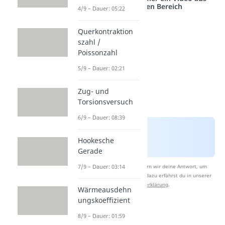
einem anderen Bereich
4/9 – Dauer: 05:22
Querkontraktion
szahl /
Poissonzahl
5/9 – Dauer: 02:21
Zug- und
Torsionsversuch
6/9 – Dauer: 08:39
Hookesche
Gerade
Nach Beantwortung speichern wir deine Antwort, um
7/9 – Dauer: 03:14
Studyflix zu verbessern. Mehr dazu erfährst du in unserer
Datenschutzerklärung
.
Wärmeausdehn
ungskoeffizient
8/9 – Dauer: 01:59
Mohrscher