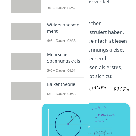
den zugehörigen Drehwinkel
3/6 – Dauer: 06:57
herausfinden.
Wenn wir den Mohrschen
Widerstandsmo
ment
Spannungskreis konstruiert haben,
können wir den Rest einfach ablesen
4/6 – Dauer: 02:33
bzw. anhand des Spannungskreises
Mohrscher
ableiten. Dementsprechend
Spannungskreis
konstruieren
wir diesen als erstes.
5/6 – Dauer: 04:51
Der Mittelpunkt ergibt sich zu:
Balkentheorie
6/6 – Dauer: 03:55