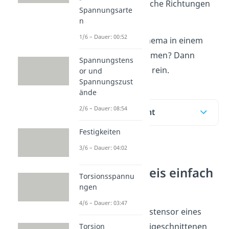
verschiedene räumliche Richtungen
Spannungsarte
zu analysieren.
n
1/6 – Dauer: 00:52
Möchtetst du das Thema in einem
Video erklärt bekommen? Dann
Spannungstens
schau doch
hier
mal rein.
or und
Spannungszust
ände
2/6 – Dauer: 08:54
Inhaltsübersicht
Festigkeiten
3/6 – Dauer: 04:02
Mohrscher
Spannungskreis einfach
Torsionsspannu
erklärt
ngen
4/6 – Dauer: 03:47
Über den Spannungstensor eines
sehr kleinen und freigeschnittenen
Torsion