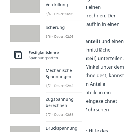
Verdrillung
Volumens
kannst du einen
5/6 – Dauer: 06:08
Spannungsvektor errechnen. Der
Vektor lässt sich daraufhin in einen
Scherung
senkrechten Teil
6/6 – Dauer: 02:03
(
Normalspannungsanteil
) und einen
parallelen Teil zur Schnittfläche
Festigkeitslehre
Spannungsarten
(
Schubspannungsanteil
) unterteilen.
Abhängig von dem Winkel unter dem
Mechanische
du den Körper freischneidest, kannst
Spannungen
du die verschiedenen Anteile
1/7 – Dauer: 02:42
bestimmen. Diese Anteile in ein
Zugspannung
Koordinatensystem eingezeichnet
berechnen
ergeben dann den Mohrschen
2/7 – Dauer: 02:56
Spannungskreis.
Druckspannung
So kannst du mit der Hilfe des