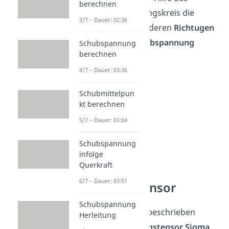
berechnen
Mohrschen Spannungskreis die
3/7 – Dauer: 02:36
Hauptspannungen
, deren
Richtugen
und die größte
Schubspannung
Schubspannung
berechnen
ablesen.
4/7 – Dauer: 03:36
Schubmittelpun
kt berechnen
5/7 – Dauer: 03:04
Schubspannung
infolge
Querkraft
6/7 – Dauer: 03:51
Spannungstensor
Schubspannung
Die Spannung wird beschrieben
Herleitung
durch den
Spannungstensor Sigma,