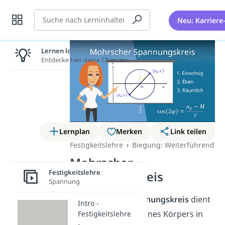
Suche
Neu: Karriere
Lernen lohnt sich!
Entdecke hier deine Chancen.
Lernplan
Merken
Link teilen
Festigkeitslehre
Biegung: Weiterführend
Mohrscher
Festigkeitslehre
Spannungskreis
Spannung
Der
Mohrsche Spannungskreis
dient
Intro -
dazu Spannungen eines Körpers in
Festigkeitslehre
-