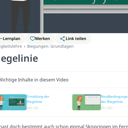
Lernplan
Merken
Link teilen
igkeitslehre
Biegungen: Grundlagen
iegelinie
Wichtige Inhalte in diesem Video
Ermittlung der
Randbedingunge
Biegelinie
der Biegelinie
(00:16)
(01:20)
hast doch bestimmt auch schon einmal Skispringen im Fern