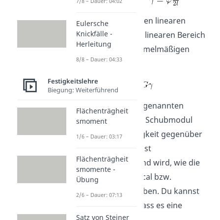
7/8 – Dauer: 04:02
Auch hier gibt es einen linearen
Eulersche
Knickfälle -
Bereich. Aus diesem linearen Bereich
Herleitung
erhalten wir den formelmäßigen
8/8 – Dauer: 04:33
Zusammenhang:
Festigkeitslehre
Biegung: Weiterführend
G beschreibt den sogenannten
Flächenträgheit
Schubmodul. Dieser Schubmodul
smoment
beschreibt die Festigkeit gegenüber
1/6 – Dauer: 03:17
Schubspannungen, ist
Flächenträgheit
materialabhängig und wird, wie die
smomente -
Spannungen, in Pascal bzw.
Übung
Megapascal angegeben. Du kannst
2/6 – Dauer: 07:13
dir sicher denken, dass es eine
Satz von Steiner
ähnliche Größe für