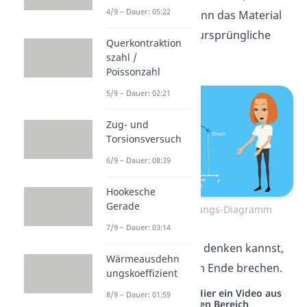
4/9 – Dauer: 05:22
diesem Zeitpunkt kann das Material
nicht mehr in seine ursprüngliche
Querkontraktion
Form zurückkehren.
szahl /
Poissonzahl
5/9 – Dauer: 02:21
Zug- und
Torsionsversuch
6/9 – Dauer: 08:39
Hookesche
Gerade
Spannungs-Dehnungs-Diagramm
7/9 – Dauer: 03:14
Wie du dir bestimmt denken kannst,
Wärmeausdehn
wird das Material am Ende brechen.
ungskoeffizient
Studyflix vernetzt: Hier ein Video aus
8/9 – Dauer: 01:59
einem anderen Bereich