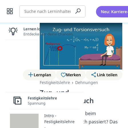
Suche
Neu: Karriere
Lernen lohnt sich!
Entdecke hier deine Chancen.
Lernplan
Merken
Link teilen
Festigkeitslehre
Dehnungen
Zug- und
Festigkeitslehre
Torsionsversuch
Spannung
Du willst wissen was beim
Intro -
Zugversuch eigentlich passiert? Das
Festigkeitslehre
-