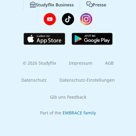
Studyflix Business
Presse
© 2026 Studyflix
Impressum
AGB
Datenschutz
Datenschutz-Einstellungen
Gib uns Feedback
Part of the
EMBRACE family