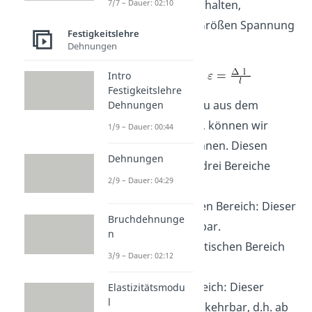
Materialgesetz zu erhalten,
7/7 – Dauer: 02:10
verwenden wir die Größen Spannung
Festigkeitslehre
und Dehnung mit
Dehnungen
Intro
Festigkeitslehre
Mit den Daten, die du aus dem
Dehnungen
Zugversuch erhältst, können wir
1/9 – Dauer: 00:44
einen Graphen zeichnen. Diesen
Dehnungen
können wir grob in drei Bereiche
2/9 – Dauer: 04:29
einteilen:
Den linear elastischen Bereich: Dieser
Bruchdehnunge
Zustand ist umkehrbar.
n
Den nicht linear elastischen Bereich
3/9 – Dauer: 02:12
und
Den plastischen Bereich: Dieser
Elastizitätsmodu
l
Zustand ist nicht umkehrbar, d.h. ab