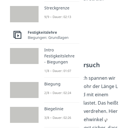
Streckgrenze
9/9 – Dauer: 02:13
Festigkeitslehre
Biegungen: Grundlagen
Intro
Festigkeitslehre
- Biegungen
Der Torsionsversuch
1/8 – Dauer: 01:07
Beim Torsionsversuch spannen wir
Biegung
ein dünnwandiges Rohr der Länge L
2/8 – Dauer: 02:24
ein. Dieses Rohr wird mit einem
Torsionsmoment belastet. Das heißt
Biegelinie
wir wollen das Rohr verdrehen. Hier
3/8 – Dauer: 02:26
wird dann der Verdrehwinkel
gemessen. Du erkennst sicher, dass