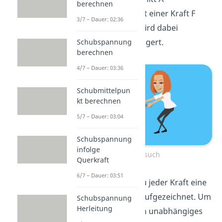
berechnen
eingespannt und mit einer Kraft F
3/7 – Dauer: 02:36
belastet. Die Kraft wird dabei
kontinuierlich gesteigert.
Schubspannung
berechnen
4/7 – Dauer: 03:36
Schubmittelpun
kt berechnen
5/7 – Dauer: 03:04
Schubspannung
infolge
Zugversuch
Querkraft
6/7 – Dauer: 03:51
Parallel dazu wird zu jeder Kraft eine
Längenänderung
aufgezeichnet. Um
Schubspannung
Herleitung
nun ein geometrisch unabhängiges