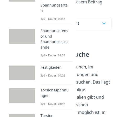
erklären wir dir in diesem Beitrag
Spannungsarte
n
1/6 – Dauer: 00:52
Inhaltsübersicht
Spannungstens
or und
Spannungszust
Zerstörende
ände
Materialversuche
2/6 – Dauer: 08:54
Materialgesetze beruhen, im
Festigkeiten
Gegensatz zu Spannungen und
3/6 – Dauer: 04:02
Dehnungen, auf Versuchen. Das liegt
daran, dass es unzählige
Torsionsspannu
ngen
verschiedene Materialien gibt und
4/6 – Dauer: 03:47
somit keine theoretischen
Überlegungen mehr möglich ist. In
Torsion