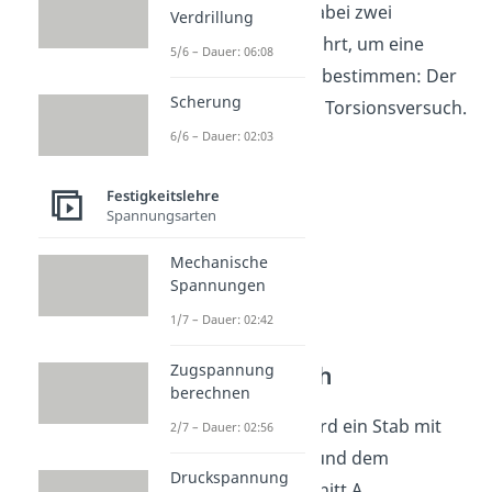
der Regel werden dabei zwei
Verdrillung
Versuche durchgeführt, um eine
5/6 – Dauer: 06:08
Gesetzmäßigkeit zu bestimmen: Der
Scherung
Zugversuch und der Torsionsversuch.
6/6 – Dauer: 02:03
Festigkeitslehre
Spannungsarten
Mechanische
Spannungen
1/7 – Dauer: 02:42
Zugspannung
Der Zugversuch
berechnen
Beim Zugversuch wird ein Stab mit
2/7 – Dauer: 02:56
definierter Länge L und dem
Druckspannung
bekannten Querschnitt A