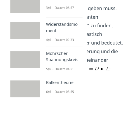
Normalspannungen geben muss.
3/6 – Dauer: 06:57
Diese ist im sogenannten
Widerstandsmo
„Hook’schen Gesetz“ zu finden.
ment
Dieses gilt für alle elastisch
4/6 – Dauer: 02:33
verformbaren Körper und bedeutet,
dass die Längenänderung und die
Mohrscher
einwirkende Kraft zueinander
Spannungskreis
proportional sind:
:
5/6 – Dauer: 04:51
Balkentheorie
6/6 – Dauer: 03:55