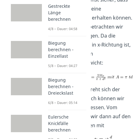
Gestreckte
wir bei der Torsion keine
Länge
Normalspannungen erhalten können.
berechnen
Dementsprechend betrachten wir
4/8 – Dauer: 04:58
hier Schubspannungen. Da die
Biegung
Torsion ein Moment in x-Richtung ist,
berechnen -
erhalten wir aus dem
Einzellast
Momentengleichgewicht:
5/8 – Dauer: 04:27
Biegung
berechnen -
Bei der Torsion verdreht sich der
Dreieckslast
Querschnitt. Demnach können wir
6/8 – Dauer: 05:14
einen Drehwinkel messen. Vom
Drehwinkel können wir dann auf den
Eulersche
Knickfälle
Scherwinkel schließen mit
berechnen