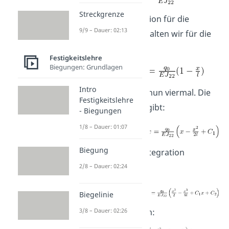
Streckgrenze
Setzen wir die Funktion für die
9/9 – Dauer: 02:13
Dreieckslast ein, erhalten wir für die
vierte Ableitung:
Festigkeitslehre
Biegungen: Grundlagen
Intro
Das integrieren wir nun viermal. Die
Festigkeitslehre
erste Integration ergibt:
- Biegungen
1/8 – Dauer: 01:07
Biegung
Nach der zweiten Integration
erhalten wir:
2/8 – Dauer: 02:24
Biegelinie
Und nach der dritten:
3/8 – Dauer: 02:26