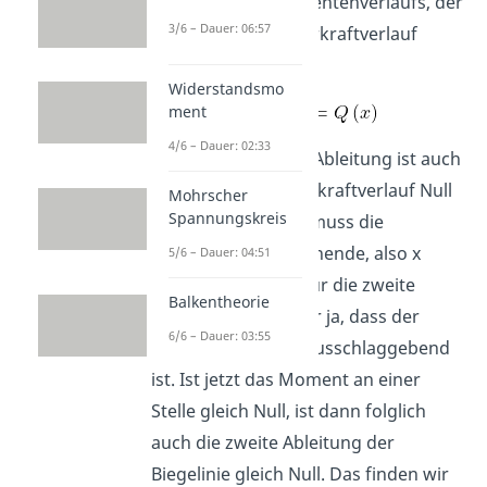
Ableitung des Momentenverlaufs, der
3/6 – Dauer: 06:57
schließlich den Querkraftverlauf
darstellt.
Widerstandsmo
ment
4/6 – Dauer: 02:33
Das heißt die dritte Ableitung ist auch
Null, wenn der Querkraftverlauf Null
Mohrscher
Spannungskreis
ist. In unserem Fall muss die
Querkraft am Balkenende, also x
5/6 – Dauer: 04:51
gleich L, Null sein. Für die zweite
Balkentheorie
Ableitung wissen wir ja, dass der
6/6 – Dauer: 03:55
Momentenverlauf ausschlaggebend
ist. Ist jetzt das Moment an einer
Stelle gleich Null, ist dann folglich
auch die zweite Ableitung der
Biegelinie gleich Null. Das finden wir