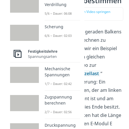
Dreieckslast bestimmen
Verdrillung
zur Stelle im Video springen
5/6 – Dauer: 06:08
(00:14)
Scherung
Um die Biegung des geraden Balkens
6/6 – Dauer: 02:03
bei Dreieckslast berechnen zu
können, betrachten wir ein Beispiel
Festigkeitslehre
dazu: Wir haben den gleichen
Spannungsarten
Kragarm wie im Video zur
Mechanische
„
Biegungslinie – Einzellast
“
Spannungen
vorliegen. Zur Erinnerung: Ein
1/7 – Dauer: 02:42
Kragarm ist ein Balken, der am linken
Zugspannung
Rand fest eingespannt ist und am
berechnen
rechten Rand ein freies Ende besitzt.
2/7 – Dauer: 02:56
Der betrachtete Balken hat die Länge
L gleich ein Meter, den E-Modul E
Druckspannung