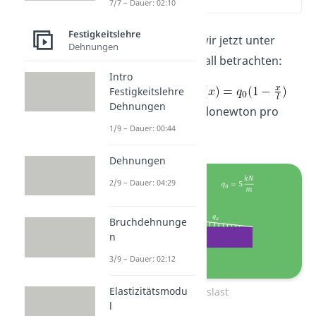
(00:53)
7/7 – Dauer: 02:10
Festigkeitslehre
Den Balken wollen wir jetzt unter
Dehnungen
einem zweiten Lastfall betrachten:
Intro
Eine Dreieckslast
Festigkeitslehre
Dehnungen
mit q Null gleich 5 Kilonewton pro
1/9 – Dauer: 00:44
Meter.
Dehnungen
2/9 – Dauer: 04:29
Bruchdehnunge
n
3/9 – Dauer: 02:12
Elastizitätsmodu
Dreieckslast
l