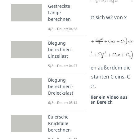
Gestreckte
Länge
Und schließlich ergibt sich w2 von x
berechnen
mit:
4/8 – Dauer: 04:58
Biegung
berechnen -
Einzellast
5/8 – Dauer: 04:27
Du siehst: wir erhalten außerdem die
vier Integrationskonstanten C eins, C
Biegung
zwei, C drei und C vier.
berechnen -
Dreieckslast
Studyflix vernetzt: Hier ein Video aus
einem anderen Bereich
6/8 – Dauer: 05:14
Eulersche
Knickfälle
berechnen