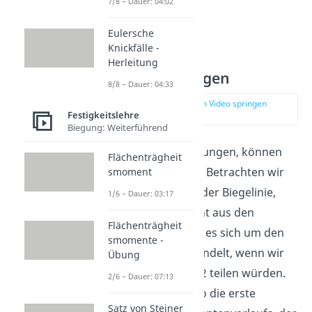
7/8 – Dauer: 04:02
Eulersche
Knickfälle -
Herleitung
Randbedingungen
8/8 – Dauer: 04:33
zur Stelle im Video springen
Festigkeitslehre
(02:27)
Biegung: Weiterführend
Welche Randbedingungen, können
Flächenträgheit
wir jetzt anwenden? Betrachten wir
smoment
die dritte Ableitung der Biegelinie,
1/6 – Dauer: 03:17
erkennst du vielleicht aus den
Flächenträgheit
Schnittgrößen, dass es sich um den
smomente -
Querkraftverlauf handelt, wenn wir
Übung
nicht durch E mal J22 teilen würden.
2/6 – Dauer: 07:13
Wir hätten dann also die erste
Satz von Steiner