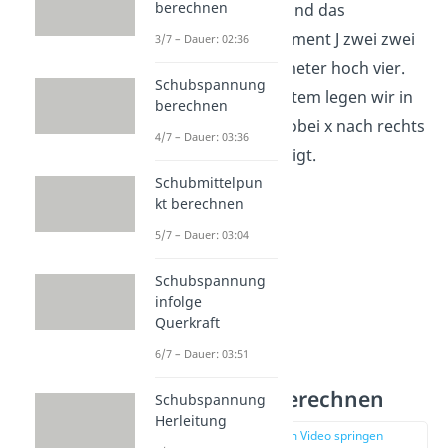
berechnen
gleich 210.000MPa und das
Flächenträgheitsmoment J zwei zwei
3/7 – Dauer: 02:36
gleich 290.000 Millimeter hoch vier.
Schubspannung
Das Koordinatensystem legen wir in
berechnen
die Einspannung, wobei x nach rechts
4/7 – Dauer: 03:36
und z nach unten zeigt.
Schubmittelpun
kt berechnen
5/7 – Dauer: 03:04
Schubspannung
infolge
Querkraft
6/7 – Dauer: 03:51
Streckenlast berechnen
Schubspannung
Herleitung
zur Stelle im Video springen