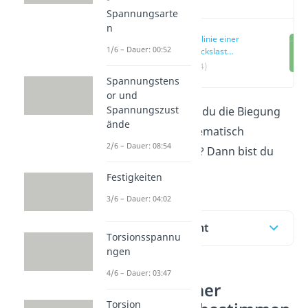
Spannungsarte
n
Biegelinie einer
1/6 – Dauer: 00:52
Dreieckslast
bestimmen
(00:14)
Spannungstens
or und
Spannungszust
Willst du wissen wie du die Biegung
ände
eines Balkens mathematisch
2/6 – Dauer: 08:54
beschreiben kannst? Dann bist du
hier genau richtig!
Festigkeiten
3/6 – Dauer: 04:02
Inhaltsübersicht
Torsionsspannu
ngen
4/6 – Dauer: 03:47
Biegelinie einer
Torsion