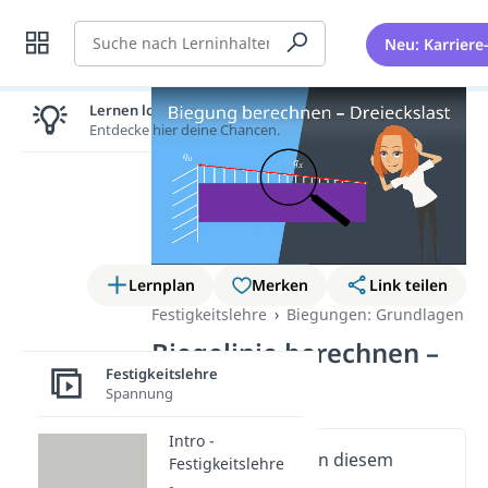
Suche
Neu: Karriere
Lernen lohnt sich!
Entdecke hier deine Chancen.
Lernplan
Merken
Link teilen
Festigkeitslehre
Biegungen: Grundlagen
Biegelinie berechnen –
Festigkeitslehre
Dreieckslast
Spannung
Intro -
Wichtige Inhalte in diesem
Festigkeitslehre
Video
-