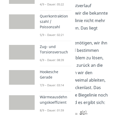
4/9 – Dauer: 05:22
Da wir nun einen Lastverlauf
betrachten, können wir die bekannte
Querkontraktion
Formel für die Biegelinie nicht mehr
szahl /
Poissonzahl
so einfach verwenden. Das liegt
daran, dass wir den
5/9 – Dauer: 02:21
Momentenverlauf benötigen, wir ihn
Zug- und
aber nicht so schnell bestimmen
Torsionsversuch
können. Um das Problem zu lösen,
6/9 – Dauer: 08:39
denken wir nochmal zurück an die
Hookesche
Schnittgrößen: wenn wir den
Gerade
Momentenverlauf zweimal ableiten,
7/9 – Dauer: 03:14
erhalten wir die Streckenlast. Das
heißt, wir müssen die Biegelinie noch
Wärmeausdehn
zweimal ableiten und es ergibt sich:
ungskoeffizient
8/9 – Dauer: 01:59