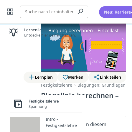
Suche
Neu: Karriere
Lernen lohnt sich!
Entdecke hier deine Chancen.
Lernplan
Merken
Link teilen
Festigkeitslehre
Biegungen: Grundlagen
Biegelinie berechnen –
Festigkeitslehre
Einzellast
Spannung
Intro -
Wichtige Inhalte in diesem
Festigkeitslehre
Video
-