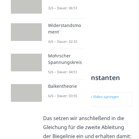
Schnittgrößen
an.
3/6 – Dauer: 06:57
Widerstandsmo
ment
4/6 – Dauer: 02:33
Mohrscher
Spannungskreis
5/6 – Dauer: 04:51
Integrationskonstanten
bestimmen
Balkentheorie
6/6 – Dauer: 03:55
zur Stelle im Video springen
(02:55)
Das setzen wir anschließend in die
Gleichung für die zweite Ableitung
der Biegelinie ein und erhalten damit: