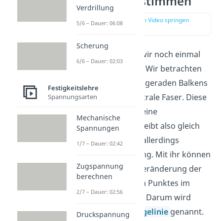
Einzellast bestimmen
Verdrillung
zur Stelle im Video springen
5/6 – Dauer: 06:08
(00:16)
Scherung
Zu Beginn frischen wir noch einmal
6/6 – Dauer: 02:03
die Grundlagen auf: Wir betrachten
bei der Biegung des geraden Balkens
Festigkeitslehre
in der Regel die neutrale Faser. Diese
Spannungsarten
erfährt unter Last keine
Mechanische
Längenänderung, bleibt also gleich
Spannungen
lang. Die Linie folgt allerdings
1/7 – Dauer: 02:42
trotzdem der Biegung. Mit ihr können
Zugspannung
wir dann auch die Veränderung der
berechnen
Lage jedes einzelnen Punktes im
2/7 – Dauer: 02:56
Balken beschreiben. Darum wird
diese Linie auch
Biegelinie
genannt.
Druckspannung