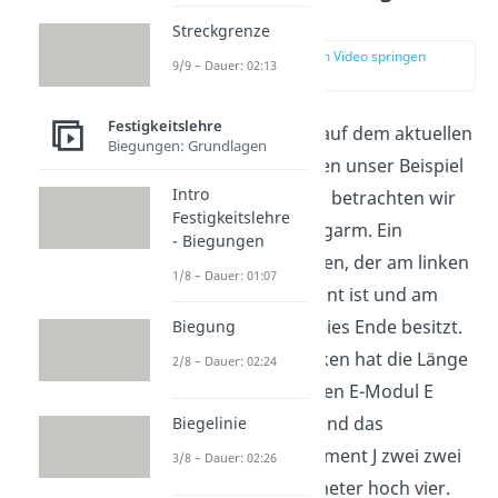
bestimmen
Streckgrenze
zur Stelle im Video springen
9/9 – Dauer: 02:13
(01:48)
Festigkeitslehre
Jetzt bist du wieder auf dem aktuellen
Biegungen: Grundlagen
Stand und wir können unser Beispiel
Intro
durchrechnen. Dazu betrachten wir
Festigkeitslehre
einen einfachen Kragarm. Ein
- Biegungen
Kragarm ist ein Balken, der am linken
1/8 – Dauer: 01:07
Rand fest eingespannt ist und am
rechten Rand ein freies Ende besitzt.
Biegung
Der betrachtete Balken hat die Länge
2/8 – Dauer: 02:24
L gleich ein Meter, den E-Modul E
gleich 210.000MPa und das
Biegelinie
Flächenträgheitsmoment J zwei zwei
3/8 – Dauer: 02:26
gleich 290.000 Millimeter hoch vier.