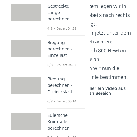
Das Koordinatensystem legen wir in
Gestreckte
Länge
die Einspannung, wobei x nach rechts
berechnen
und z nach unten zeigt.
4/8 – Dauer: 04:58
Den Balken wollen wir jetzt unter dem
folgenden Lastfall betrachten:
Biegung
berechnen -
Eine Einzelkraft F gleich 800 Newton
Einzellast
greift am Balkenende an.
5/8 – Dauer: 04:27
Für diesen Fall wollen wir nun die
Gleichung der Biegelinie bestimmen.
Biegung
berechnen -
Studyflix vernetzt: Hier ein Video aus
Dreieckslast
einem anderen Bereich
6/8 – Dauer: 05:14
Eulersche
Knickfälle
berechnen