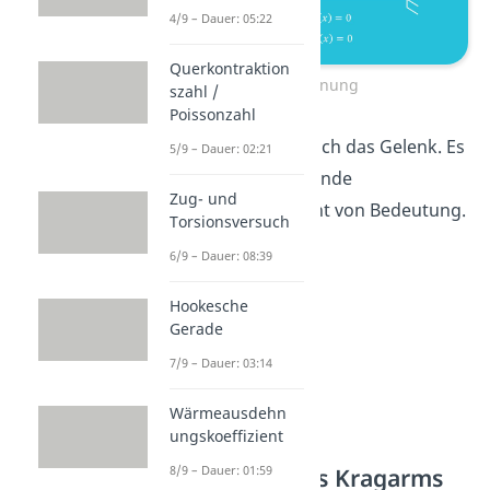
4/9 – Dauer: 05:22
Querkontraktion
Einspannung
szahl /
Poissonzahl
Zusätzlich gibt es noch das Gelenk. Es
5/9 – Dauer: 02:21
ist aber für die folgende
Zug- und
Beispielaufgabe nicht von Bedeutung.
Torsionsversuch
6/9 – Dauer: 08:39
Hookesche
Gerade
7/9 – Dauer: 03:14
Wärmeausdehn
ungskoeffizient
Biegelinie eines Kragarms
8/9 – Dauer: 01:59