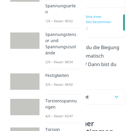
Spannungsarte
n
Biegelinie einer
1/6 – Dauer: 00:52
Einzellast bestimmen
(00:16)
Spannungstens
or und
Spannungszust
Willst du wissen wie du die Biegung
ände
eines Balkens mathematisch
2/6 – Dauer: 08:54
beschreiben kannst? Dann bist du
hier genau richtig!
Festigkeiten
3/6 – Dauer: 04:02
Inhaltsübersicht
Torsionsspannu
ngen
4/6 – Dauer: 03:47
Biegelinie einer
Torsion