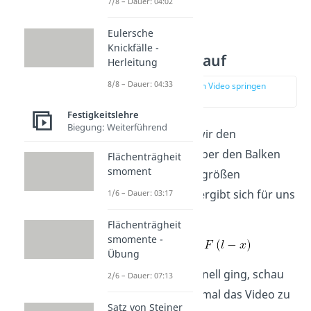
7/8 – Dauer: 04:02
Eulersche
Knickfälle -
Momentenverlauf
Herleitung
8/8 – Dauer: 04:33
zur Stelle im Video springen
(02:38)
Festigkeitslehre
Biegung: Weiterführend
Zu Beginn müssen wir den
Momentenverlauf über den Balken
Flächenträgheit
smoment
mit Hilfe der Schnittgrößen
bestimmen. Dieser ergibt sich für uns
1/6 – Dauer: 03:17
zu:
Flächenträgheit
smomente -
Übung
Wenn dir das zu schnell ging, schau
2/6 – Dauer: 07:13
dir am besten noch mal das Video zu
Satz von Steiner