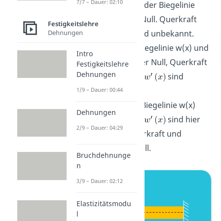
7/7 – Dauer: 02:10
und Krümmung der Biegelinie
sind hier Null. Querkraft
Festigkeitslehre
Dehnungen
und Moment sind unbekannt.
Das Festlager: Biegelinie w(x) und
Intro
Moment sind hier Null, Querkraft
Festigkeitslehre
Dehnungen
und Krümmung
sind
unbekannt und
1/9 – Dauer: 00:44
Der freie Rand: Biegelinie w(x)
Dehnungen
und Krümmung
sind hier
2/9 – Dauer: 04:29
unbekannt. Querkraft und
Moment sind Null.
Bruchdehnunge
n
3/9 – Dauer: 02:12
Elastizitätsmodu
l