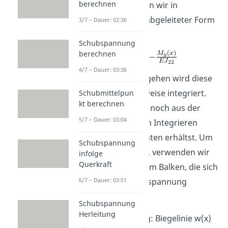
berechnen
Die Biegelinie können wir in
differentieller, also abgeleiteter Form
3/7 – Dauer: 02:36
beschreiben durch:
Schubspannung
berechnen
4/7 – Dauer: 03:36
Für das weitere Vorgehen wird diese
Gleichung üblicherweise integriert.
Schubmittelpun
kt berechnen
Nun weißt du sicher noch aus der
5/7 – Dauer: 03:04
Schule, dass du beim Integrieren
Integrationskonstanten erhältst. Um
Schubspannung
diese zu bestimmen, verwenden wir
infolge
Querkraft
Randbedingungen am Balken, die sich
nach der Art der Einspannung
6/7 – Dauer: 03:51
unterscheiden:
Schubspannung
Herleitung
Die Einspannung: Biegelinie w(x)