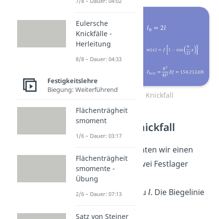
7/8 – Dauer: 04:02
Eulersche
Knickfälle -
Herleitung
8/8 – Dauer: 04:33
Festigkeitslehre
Biegung: Weiterführend
1. Eulersche Knickfall
Flächenträgheit
smoment
2. Eulersche Knickfall
1/6 – Dauer: 03:17
Als nächstes betrachten wir einen
Flächenträgheit
Balken, der durch zwei Festlager
smomente -
gehalten wird.
Übung
Hier wird
genau zu
. Die Biegelinie
2/6 – Dauer: 07:13
ergibt sich dann zu:
Satz von Steiner