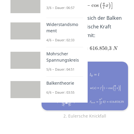
3/6 – Dauer: 06:57
Wie erwartet, wölbt sich der Balken
Widerstandsmo
nach außen. Die kritische Kraft
ment
berechnet sich hier mit:
4/6 – Dauer: 02:33
Mohrscher
Spannungskreis
5/6 – Dauer: 04:51
Balkentheorie
6/6 – Dauer: 03:55
2. Eulersche Knickfall