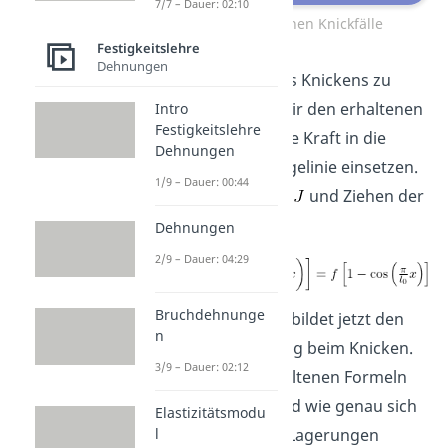
7/7 – Dauer: 02:10
Die vier eulerschen Knickfälle
Festigkeitslehre
Dehnungen
Um auf die Form des Knickens zu
kommen, müssen wir den erhaltenen
Intro
Festigkeitslehre
Wert für die kritische Kraft in die
Dehnungen
Funktion für die Biegelinie einsetzen.
1/9 – Dauer: 00:44
Durch kürzen von
und Ziehen der
Wurzel erhalten wir:
Dehnungen
2/9 – Dauer: 04:29
Bruchdehnunge
Die Verschiebung
bildet jetzt den
n
maximalen Ausschlag beim Knicken.
3/9 – Dauer: 02:12
Wie du mit den erhaltenen Formeln
umzugehen hast und wie genau sich
Elastizitätsmodu
für verschiedene Lagerungen
l