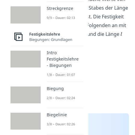
das Knicken eines Stabes der Länge
Streckgrenze
unter kritischer Last. Die Festigkeit
9/9 – Dauer: 02:13
nehmen wir im Folgenden an mit
und die Länge
Festigkeitslehre
Biegungen: Grundlagen
sei 500 Millimeter.
Intro
Festigkeitslehre
- Biegungen
1/8 – Dauer: 01:07
Biegung
2/8 – Dauer: 02:24
Biegelinie
3/8 – Dauer: 02:26