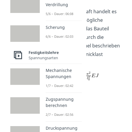
Verdrillung
Bei der kritischen Kraft handelt es
5/6 – Dauer: 06:08
sich um die kleinstmögliche
Scherung
Druckkraft, bei der das Bauteil
einknickt. Sie wird durch die
6/6 – Dauer: 02:03
Eulersche Knickformel beschrieben
Festigkeitslehre
und kann auch als Knicklast
Spannungsarten
bezeichnet werden.
Mechanische
Spannungen
1/7 – Dauer: 02:42
Zugspannung
berechnen
2/7 – Dauer: 02:56
Druckspannung