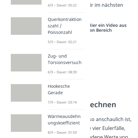
verhält, zeigen wir dir im nächsten
4/9 – Dauer: 05:22
Absatz.
Querkontraktion
Studyflix vernetzt: Hier ein Video aus
szahl /
einem anderen Bereich
Poissonzahl
5/9 – Dauer: 02:21
Zug- und
Torsionsversuch
6/9 – Dauer: 08:39
Hookesche
Gerade
Knickung berechnen
7/9 – Dauer: 03:14
Wärmeausdehn
Da das Ganze nicht so anschaulich ist,
ungskoeffizient
zeigen wir dir für die vier Eulerfälle,
8/9 – Dauer: 01:59
also für vier verschiedene Werte von