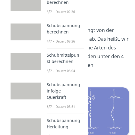
berechnen
3/7 – Dauer: 02:36
Knicklänge
Schubspannung
Die Knicklänge
hängt von der
berechnen
jeweiligen Lagerung ab. Das heißt, wir
4/7 – Dauer: 03:36
erhalten verschiedene Arten des
Schubmittelpun
Knickens. Diese werden unter den 4
kt berechnen
Eulerschen Knickfällen
5/7 – Dauer: 03:04
zusammengefasst.
Schubspannung
infolge
Querkraft
6/7 – Dauer: 03:51
Schubspannung
Herleitung