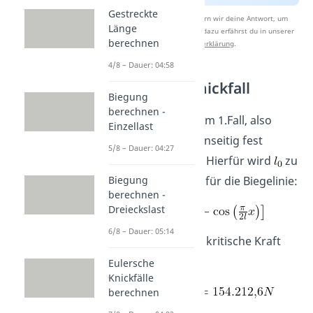
Gestreckte
Nach Beantwortung speichern wir deine Antwort, um
Länge
Studyflix zu verbessern. Mehr dazu erfährst du in unserer
berechnen
Datenschutzerklärung
.
4/8 – Dauer: 04:58
1. Eulersche Knickfall
Biegung
berechnen -
Wir beginnen mit dem 1.Fall, also
Einzellast
einem Balken, der einseitig fest
5/8 – Dauer: 04:27
eingespannt wurde. Hierfür wird
zu
. Wir erhalten also für die Biegelinie:
Biegung
berechnen -
Dreieckslast
6/8 – Dauer: 05:14
In diesem Fall ist die kritische Kraft
dann:
Eulersche
Knickfälle
berechnen