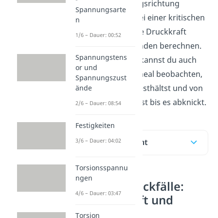
Stab, der in der Längsrichtung
Spannungsarte
belastet wird und bei einer kritischen
n
Kraft abknickt. Diese Druckkraft
1/6 – Dauer: 00:52
wollen wir im Folgenden berechnen.
Spannungstens
Das gleiche Prinzip kannst du auch
or und
bei deinem Plastiklineal beobachten,
Spannungszust
wenn du es unten festhältst und von
ände
oben solange drückst bis es abknickt.
2/6 – Dauer: 08:54
Festigkeiten
3/6 – Dauer: 04:02
Inhaltsübersicht
Torsionsspannu
ngen
Eulersche Knickfälle:
4/6 – Dauer: 03:47
Kritische Kraft und
Formel
Torsion