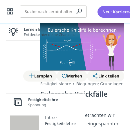
Suche
Neu: Karriere
Lernen lohnt sich!
Entdecke hier deine Chancen.
Lernplan
Merken
Link teilen
Festigkeitslehre
Biegungen: Grundlagen
Eulersche Knickfälle
Festigkeitslehre
berechnen
Spannung
Beim Eulerknicken betrachten wir
Intro -
einen auf einer Seite eingespannten
Festigkeitslehre
-