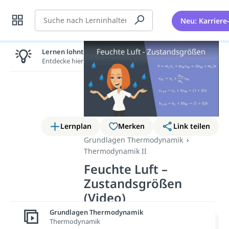
Suche
Neu: Karriere
Lernen lohnt sich!
Entdecke hier deine Chancen.
Lernplan
Merken
Link teilen
Grundlagen Thermodynamik
Thermodynamik II
Feuchte Luft –
Zustandsgrößen
(Video)
Grundlagen Thermodynamik
Thermodynamik
Weitere Infos erhältst du im