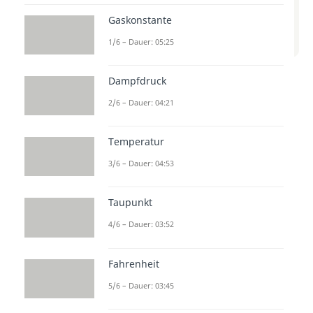
Beitrag zum Video
Gaskonstante
zum Beitrag: Feuchte Luft -
Zustandsgrößen
1/6 – Dauer: 05:25
Dampfdruck
In diesem Video wird erklärt, wie
Feuchtigkeit in der Luft gemessen
2/6 – Dauer: 04:21
wird. Du lernst, welche
Temperatur
Zustandsgrößen wie
Luftfeuchtigkeit und Taupunkt
3/6 – Dauer: 04:53
wichtig sind und wie sie sich auf
Taupunkt
das Raumklima auswirken. So
kannst du verstehen, warum es
4/6 – Dauer: 03:52
manchmal schwül oder trocken
Fahrenheit
ist.
5/6 – Dauer: 03:45