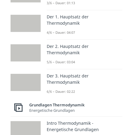
3/6 – Dauer: 01:13
Thermodynamik II
Intro Thermodynamik II
Der 1. Hauptsatz der
Dauer: 01:22
Gemische - Grundlagen
Thermodynamik
Dauer: 02:54
4/6 – Dauer: 04:07
Gemische - Zustandsgrößen
Dauer: 03:59
Der 2. Hauptsatz der
Feuchte Luft - Grundlagen
Thermodynamik
Dauer: 04:26
Feuchte Luft - Zustandsgrößen
5/6 – Dauer: 03:04
Dauer: 05:12
Mehrphasengemische
Der 3. Hauptsatz der
Dauer: 04:26
Thermodynamik
Mehrphasengemische - Übung
Dauer: 03:27
6/6 – Dauer: 02:22
Grundlagen Thermodynamik
Energetische Grundlagen
Intro Thermodynamik -
Energetische Grundlagen