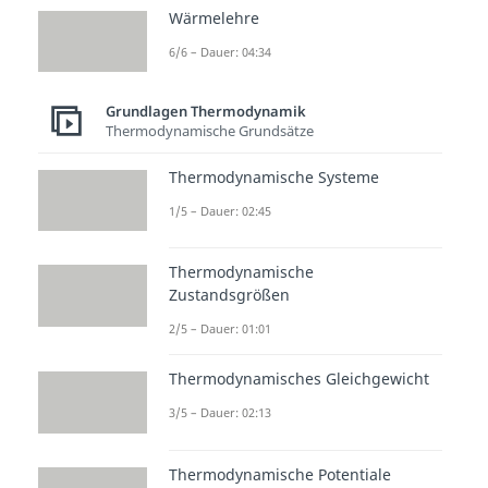
Wärmelehre
6/6 – Dauer: 04:34
Beliebte Inhalte aus dem
Grundlagen Thermodynamik
Bereich
Grundlagen
Thermodynamische Grundsätze
Thermodynamik
Thermodynamische Systeme
1/5 – Dauer: 02:45
Mehrph
asenge
Thermodynamische
mische
Zustandsgrößen
Dauer:
04:26
2/5 – Dauer: 01:01
Thermodynamisches Gleichgewicht
3/5 – Dauer: 02:13
Thermodynamische Potentiale