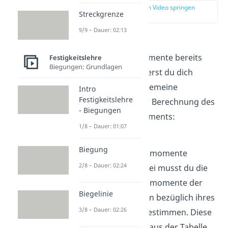
zur Stelle im Video springen
Streckgrenze
(01:32)
9/9 – Dauer: 02:13
Wenn du das Video
Flächenträgheitsmomente bereits
Festigkeitslehre
Biegungen: Grundlagen
gesehen hast, erinnerst du dich
bestimmt an die allgemeine
Intro
Festigkeitslehre
Vorgehensweise zur Berechnung des
- Biegungen
Flächenträgheitsmoments:
1/8 – Dauer: 01:07
Einzelne
Biegung
Flächenträgheitsmomente
2/8 – Dauer: 02:24
bestimmen: Dabei musst du die
Flächenträgheitsmomente der
Biegelinie
einzelnen Formen bezüglich ihres
3/8 – Dauer: 02:26
Schwerpunkts bestimmen. Diese
kannst du meist aus der Tabelle