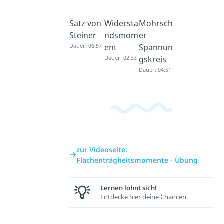
Satz von
Widersta
Mohrsch
Steiner
ndsmom
er
Dauer: 06:57
ent
Spannun
Dauer: 02:33
gskreis
Dauer: 04:51
zur Videoseite:
Flächenträgheitsmomente - Übung
Lernen lohnt sich!
Entdecke hier deine Chancen.