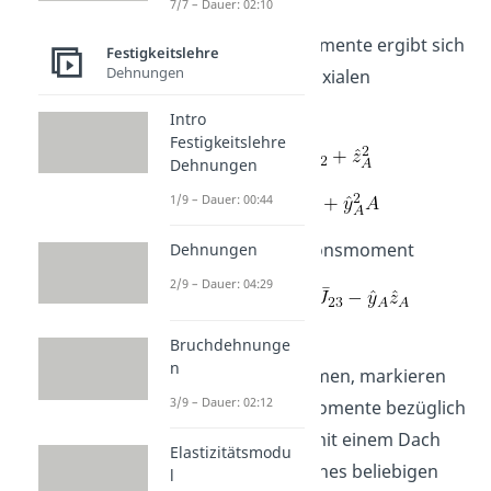
7/7 – Dauer: 02:10
Für die jeweiligen
Flächenträgheitsmomente ergibt sich
Festigkeitslehre
Dehnungen
laut diesem für die axialen
Trägheitsmomente:
Intro
Festigkeitslehre
Dehnungen
1/9 – Dauer: 00:44
Und für das Deviationsmoment
Dehnungen
2/9 – Dauer: 04:29
Damit wir nicht
Bruchdehnunge
n
durcheinanderkommen, markieren
3/9 – Dauer: 02:12
wir die jeweiligen Momente bezüglich
des Schwerpunkts mit einem Dach
Elastizitätsmodu
und die bezüglich eines beliebigen
l