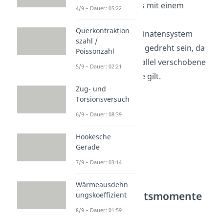
Koordinatensystems mit einem
4/9 – Dauer: 05:22
Balken.
Querkontraktion
Das beliebige Koordinatensystem
szahl /
darf allerdings nicht gedreht sein, da
Poissonzahl
der Satz nur für parallel verschobene
5/9 – Dauer: 02:21
Koordinatensysteme gilt.
Zug- und
Torsionsversuch
6/9 – Dauer: 08:39
Hookesche
Gerade
7/9 – Dauer: 03:14
Wärmeausdehn
Flächenträgheitsmomente
ungskoeffizient
berechnen
8/9 – Dauer: 01:59