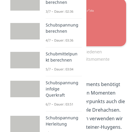
berechnen
3/7 – Dauer: 02:36
Schubspannung
berechnen
4/7 – Dauer: 03:36
Die verschiedenen
Schubmittelpun
Flächenträgheitsmomente
kt berechnen
5/7 – Dauer: 03:04
Zur Berechnung des
Schubspannung
Flächenträgheitsmoments benötigt
infolge
man meist neben den Momenten
Querkraft
bezüglich des Schwerpunkts auch die
6/7 – Dauer: 03:51
Momente für parallele Drehachsen.
Schubspannung
Bei diesem Vorgehen verwenden wir
Herleitung
dann den Satz von Steiner-Huygens.