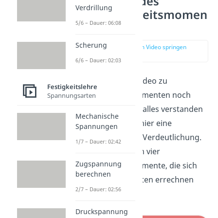
Berechnung des
Verdrillung
Flächenträgheitsmomen
5/6 – Dauer: 06:08
ts
Scherung
zur Stelle im Video springen
(00:16)
6/6 – Dauer: 02:03
Falls du nach dem Video zu
Festigkeitslehre
Flächenträgheitsmomenten noch
Spannungsarten
unsicher bist, ob du alles verstanden
Mechanische
hast, zeigen wir dir hier eine
Spannungen
Beispielaufgabe zur Verdeutlichung.
1/7 – Dauer: 02:42
Wir unterscheiden in vier
Zugspannung
Flächenträgheitsmomente, die sich
berechnen
auf verschiedene Arten errechnen
2/7 – Dauer: 02:56
lassen.
Druckspannung