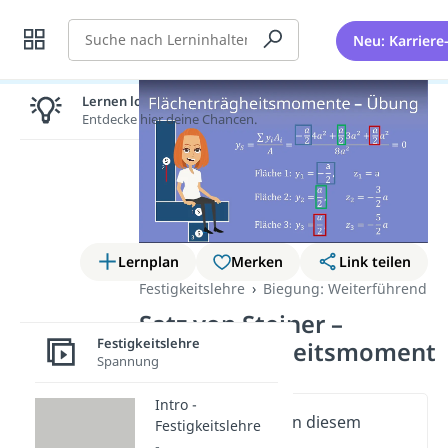
Suche
Neu: Karriere
Lernen lohnt sich!
Entdecke hier deine Chancen.
Lernplan
Merken
Link teilen
Festigkeitslehre
Biegung: Weiterführend
Satz von Steiner –
Festigkeitslehre
Flächenträgheitsmoment
Spannung
Intro -
Wichtige Inhalte in diesem
Festigkeitslehre
Video
-