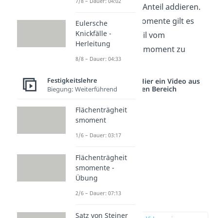
7/8 – Dauer: 04:02
mit dem Steiner-Anteil addieren.
Für Deviationsmomente gilt es
Eulersche
Knickfälle -
den Steiner-Anteil vom
Herleitung
Flächenträgheitsmoment zu
8/8 – Dauer: 04:33
subtrahieren.
Festigkeitslehre
Studyflix vernetzt: Hier ein Video aus
einem anderen Bereich
Biegung: Weiterführend
Flächenträgheit
smoment
1/6 – Dauer: 03:17
Flächenträgheit
smomente -
Übung
2/6 – Dauer: 07:13
Beispiel
Satz von Steiner