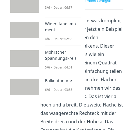
zur Stelle im Video springen
(02:31)
3/6 – Dauer: 06:57
Das klingt alles noch etwas komplex.
Widerstandsmo
Deshalb rechnen wir jetzt ein Beispiel
ment
durch. Wir betrachten den
4/6 – Dauer: 02:33
Querschnitt eines Balkens. Dieser
Mohrscher
Querschnitt sieht aus wie ein
Spannungskreis
umgedrehtes L mit einem Quadrat
5/6 – Dauer: 04:51
oben drauf. Zur Vereinfachung teilen
wir den Querschnitt in drei Flächen
Balkentheorie
auf. Als erste Fläche nehmen wir das
6/6 – Dauer: 03:55
senkrechte Rechteck. Das ist vier a
hoch und a breit. Die zweite Fläche ist
das waagerechte Rechteck mit der
Breite drei a und der Höhe a. Das