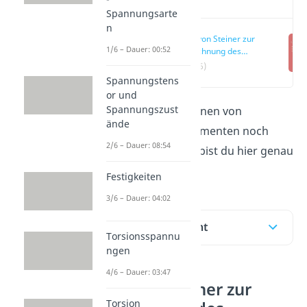
Spannungsarte
n
Satz von Steiner zur
1/6 – Dauer: 00:52
Berechnung des
Flächenträgheitsmoments
(00:16)
Spannungstens
or und
Spannungszust
Du willst das Berechnen von
ände
Flächenträgheitsmomenten noch
2/6 – Dauer: 08:54
einmal üben? Dann bist du hier genau
richtig!
Festigkeiten
3/6 – Dauer: 04:02
Inhaltsübersicht
Torsionsspannu
ngen
4/6 – Dauer: 03:47
Satz von Steiner zur
Torsion