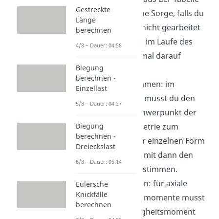
Gestreckte
entnehmen. Keine Sorge, falls du
Länge
mit dieser noch nicht gearbeitet
berechnen
hast, wir werden im Laufe des
4/8 – Dauer: 04:58
Videos noch einmal darauf
Biegung
zurückkommen.
berechnen -
Abstände bestimmen: im
Einzellast
nächsten Schritt musst du den
5/8 – Dauer: 04:27
Abstand vom Schwerpunkt der
gesamten Geometrie zum
Biegung
berechnen -
Schwerpunkt der einzelnen Form
Dreieckslast
ermitteln und damit dann den
6/8 – Dauer: 05:14
Steiner-Anteil bestimmen.
Zusammenführen: für axiale
Eulersche
Knickfälle
Flächenträgheitsmomente musst
berechnen
du dazu das Trägheitsmoment