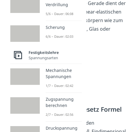
Druckbelastung. Die Gerade dient der
Verdrillung
Beschreibung des linear-elastischen
5/6 – Dauer: 06:08
Verhaltens von Festkörpern wie zum
Scherung
Beispiel bei Metallen, Glas oder
Keramik.
6/6 – Dauer: 02:03
Festigkeitslehre
Spannungsarten
Mechanische
Spannungen
1/7 – Dauer: 02:42
Zugspannung
berechnen
Hookesches Gesetz Formel
2/7 – Dauer: 02:56
Wir betrachten hier den
Druckspannung
eindimensionalen Fall. Eindimensional