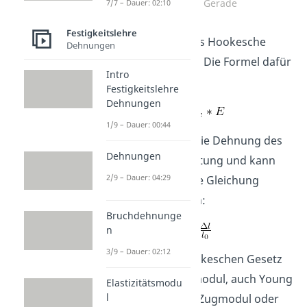
Hookesche Gerade
7/7 – Dauer: 02:10
Festigkeitslehre
Diese wird durch das Hookesche
Dehnungen
Gesetz beschrieben. Die Formel dafür
Intro
Gesetz lautet:
Festigkeitslehre
Dehnungen
1/9 – Dauer: 00:44
Epsilon beschreibt die Dehnung des
Dehnungen
Werkstoffs in x-Richtung und kann
2/9 – Dauer: 04:29
auch durch folgende Gleichung
beschrieben werden:
Bruchdehnunge
=
n
3/9 – Dauer: 02:12
Groß E steht im Hookeschen Gesetz
für den Elastizitätsmodul, auch Young
Elastizitätsmodu
l
´s Modulu, E-Modul, Zugmodul oder