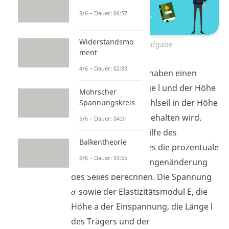
3/6 – Dauer: 06:57
Widerstandsmo
Beispielaufgabe
ment
4/6 – Dauer: 02:33
Nehmen wir an, wir haben einen
Stahlträger der Länge l und der Höhe
Mohrscher
h, der von einem Stahlseil in der Höhe
Spannungskreis
a über dem Balken gehalten wird.
5/6 – Dauer: 04:51
Nun wollen wir mithilfe des
Balkentheorie
hookeschen Gesetzes die prozentuale
6/6 – Dauer: 03:55
Dehnung und die Längenänderung
des Seiles berechnen. Die Spannung
sowie der Elastizitätsmodul E, die
Höhe a der Einspannung, die Länge l
des Trägers und der