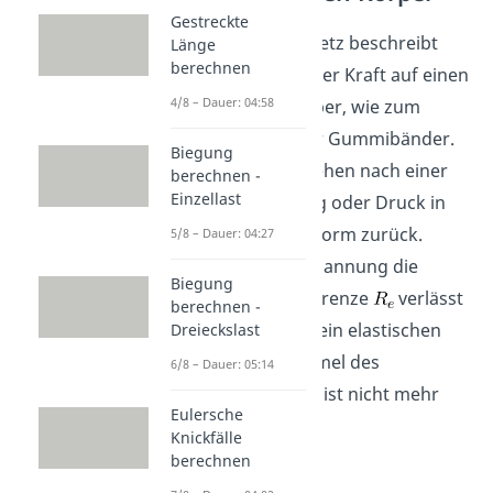
Gestreckte
Das Hookesche Gesetz beschreibt
Länge
berechnen
also die Wirkung einer Kraft auf einen
4/8 – Dauer: 04:58
elastischen Festkörper, wie zum
Beispiel Federn oder Gummibänder.
Biegung
Elastische Körper gehen nach einer
berechnen -
Einzellast
Belastung durch Zug oder Druck in
ihre ursprüngliche Form zurück.
5/8 – Dauer: 04:27
Überschreitet die Spannung die
Biegung
sogenannte Streckgrenze
verlässt
berechnen -
der Werkstoff den rein elastischen
Dreieckslast
Bereich und die Formel des
6/8 – Dauer: 05:14
Hookeschen Gesetz ist nicht mehr
Eulersche
gültig.
Knickfälle
berechnen