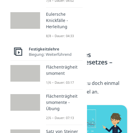
7/8 – Dauer: 04:02
Eulersche
Knickfälle -
Herleitung
8/8 – Dauer: 04:33
Festigkeitslehre
Anwendung des
Biegung: Weiterführend
Hookeschen Gesetzes –
Flächenträgheit
Beispiel
smoment
Schauen wir uns dazu doch einmal
1/6 – Dauer: 03:17
ein konkretes Beispiel an.
Flächenträgheit
smomente -
Übung
2/6 – Dauer: 07:13
Satz von Steiner