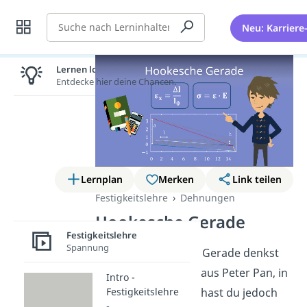
Suche
Neu: Karriere
Lernen lohnt sich!
Entdecke hier deine Chancen.
Lernplan
Merken
Link teilen
Festigkeitslehre
Dehnungen
Hookesche Gerade
Festigkeitslehre
Spannung
Bei der Hookeschen Gerade denkst
du an Captain Hook aus Peter Pan, in
Intro -
Festigkeitslehre
der Festigkeitslehre hast du jedoch
-