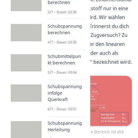
berechnen
heißt, dass der Werkstoff nur in eine
3/7 – Dauer: 02:36
Richtung gedehnt wird. Wir wählen
hier die x-Richtung. Erinnerst du dich
Schubspannung
berechnen
an unser Video zum Zugversuch? Zu
4/7 – Dauer: 03:36
Beginn haben wir hier den linearen
elastischen Bereich, der auch als
Schubmittelpun
„Hookesche Gerade“ bezeichnet wird.
kt berechnen
5/7 – Dauer: 03:04
Schubspannung
infolge
Querkraft
6/7 – Dauer: 03:51
Schubspannung
Herleitung
Der linear elastische Bereich ist die