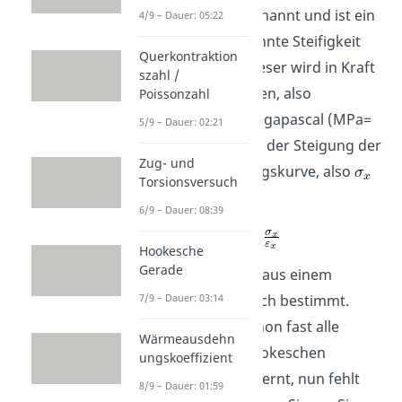
Dehnungsmodul genannt und ist ein
4/9 – Dauer: 05:22
Maß für die sogenannte Steifigkeit
Querkontraktion
des Werkstoffes. Dieser wird in Kraft
szahl /
pro Fläche angegeben, also
Poissonzahl
beispielsweise in Megapascal (MPa=
5/9 – Dauer: 02:21
) und entspricht der Steigung der
Zug- und
Spannungs-Dehnungskurve, also
Torsionsversuch
durch
.
6/9 – Dauer: 08:39
Hookesche
Gerade
In der Regel wird er aus einem
zerstörenden Versuch bestimmt.
7/9 – Dauer: 03:14
Damit haben wir schon fast alle
Wärmeausdehn
Bestandteile des Hookeschen
ungskoeffizient
Gesetzes kennengelernt, nun fehlt
8/9 – Dauer: 01:59