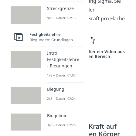
nur noch die Spannung Sigma. Sie
Streckgrenze
berechnet sich aus der
aufgebrachten Zug-Kraft pro Fläche
9/9 – Dauer: 02:13
in x- Richtung.
Festigkeitslehre
Biegungen: Grundlagen
Studyflix vernetzt: Hier ein Video aus
Intro
einem anderen Bereich
Festigkeitslehre
- Biegungen
1/8 – Dauer: 01:07
Biegung
2/8 – Dauer: 02:24
Biegelinie
Wirkung einer Kraft auf
3/8 – Dauer: 02:26
einen elastischen Körper