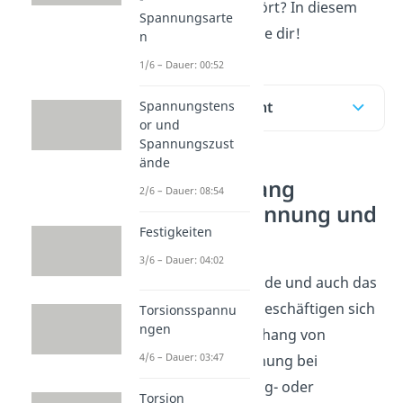
noch nie davon gehört? In diesem
Spannungsarte
Video erklären wir sie dir!
n
1/6 – Dauer: 00:52
Spannungstens
Inhaltsübersicht
or und
Spannungszust
ände
Zusammenhang
2/6 – Dauer: 08:54
zwischen Spannung und
Festigkeiten
Dehnung
3/6 – Dauer: 04:02
Die Hookesche Gerade und auch das
Hookesche Gesetz beschäftigen sich
Torsionsspannu
ngen
mit dem Zusammenhang von
4/6 – Dauer: 03:47
Spannung und Dehnung bei
Materialien unter Zug- oder
Torsion