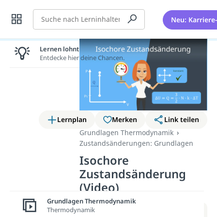
Suche
Neu: Karriere
Lernen lohnt sich!
Entdecke hier deine Chancen.
Lernplan
Merken
Link teilen
Grundlagen Thermodynamik
Zustandsänderungen: Grundlagen
Isochore
Zustandsänderung
(Video)
Grundlagen Thermodynamik
Thermodynamik
Weitere Infos erhältst du im