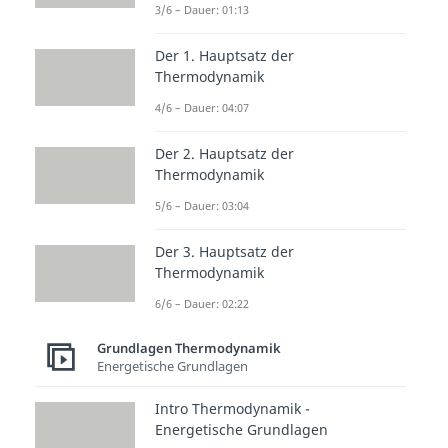
3/6 – Dauer: 01:13
Zustandsänderungen: Grundlagen
Intro Thermodynamik
Der 1. Hauptsatz der
Zustandsänderungen
Thermodynamik
Dauer: 01:03
Isobare Zustandsänderung
4/6 – Dauer: 04:07
Dauer: 02:46
Isochore Zustandsänderung
Der 2. Hauptsatz der
Dauer: 02:12
Thermodynamik
Isotherme Zustandsänderung
Dauer: 02:35
5/6 – Dauer: 03:04
Adiabatische Zustandsänderung
Dauer: 04:22
Der 3. Hauptsatz der
Thermodynamik
6/6 – Dauer: 02:22
Grundlagen Thermodynamik
Energetische Grundlagen
Intro Thermodynamik -
Energetische Grundlagen