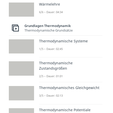
Wärmelehre
6/6 – Dauer: 04:34
Beliebte Inhalte aus dem
Grundlagen Thermodynamik
Bereich
Grundlagen
Thermodynamische Grundsätze
Thermodynamik
Thermodynamische Systeme
1/5 – Dauer: 02:45
Isother
Adiabat
Polytro
me
ische
pe
Thermodynamische
Zustan
Zustan
Zustan
Zustandsgrößen
dsände
dsände
dsände
rung
rung
rung
2/5 – Dauer: 01:01
Dauer:
Dauer:
Dauer:
02:35
04:22
03:42
Thermodynamisches Gleichgewicht
3/5 – Dauer: 02:13
Thermodynamische Potentiale