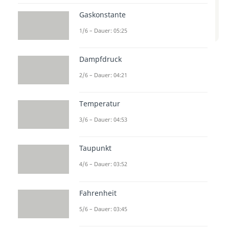
Beitrag zum Video
Gaskonstante
zum Beitrag: Isochore
Zustandsänderung
1/6 – Dauer: 05:25
Dampfdruck
In diesem Video wird erklärt, was
eine Isochore Zustandsänderung
2/6 – Dauer: 04:21
ist. Wir zeigen dir, wie sich ein
Temperatur
System verhält, wenn sein
Volumen konstant gehalten wird
3/6 – Dauer: 04:53
und welche Auswirkungen dies
Taupunkt
auf Druck und Temperatur hat.
Verstehe die Grundlagen dieser
4/6 – Dauer: 03:52
Zustandsänderung für dein
Fahrenheit
Physikverständnis!
5/6 – Dauer: 03:45