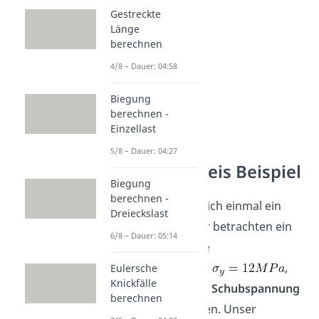
Gestreckte
Länge
berechnen
4/8 – Dauer: 04:58
Biegung
berechnen -
Einzellast
Mohrscher
5/8 – Dauer: 04:27
Spannungskreis Beispiel
Biegung
berechnen -
Schauen wir uns gleich einmal ein
Dreieckslast
Beispiel dazu an. Wir betrachten ein
6/8 – Dauer: 05:14
Quadrat, an dem die
Normalspannungen
,
Eulersche
Knickfälle
und die
Schubspannung
berechnen
anliegen. Unser