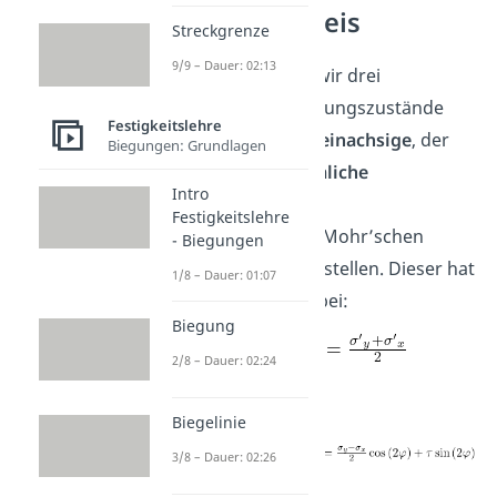
Spannungskreis
Streckgrenze
9/9 – Dauer: 02:13
Insgesamt können wir drei
verschiedene Spannungszustände
Festigkeitslehre
unterscheiden: der
einachsige
, der
Biegungen: Grundlagen
ebene
und der
räumliche
Intro
Spannungszustand
.
Festigkeitslehre
Nun wollen wir den Mohr’schen
- Biegungen
Spannungskreis darstellen. Dieser hat
1/8 – Dauer: 01:07
seinen Mittelpunkt bei:
Biegung
2/8 – Dauer: 02:24
Der
Radius
beträgt:
Biegelinie
3/8 – Dauer: 02:26