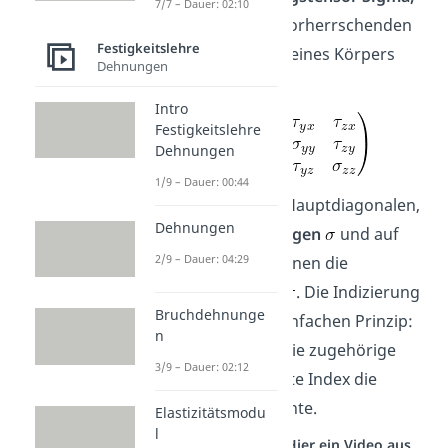
7/7 – Dauer: 02:10
der den allgemein vorherrschenden
Festigkeitslehre
Spannungszustand eines Körpers
Dehnungen
beschreibt:
Intro
Festigkeitslehre
Dehnungen
1/9 – Dauer: 00:44
Hier liegen auf der Hauptdiagonalen,
Dehnungen
die
Normalspannungen
und auf
2/9 – Dauer: 04:29
den anderen Positionen die
Schubspannungen
. Die Indizierung
Bruchdehnunge
folgt dabei einem einfachen Prinzip:
n
Der erste Index ist die zugehörige
3/9 – Dauer: 02:12
Fläche und der zweite Index die
Richtungskomponente.
Elastizitätsmodu
l
Studyflix vernetzt: Hier ein Video aus