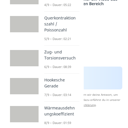
einem anderen Bereich
4/9 – Dauer: 05:22
Querkontraktion
szahl /
Poissonzahl
5/9 – Dauer: 02:21
Zug- und
Torsionsversuch
6/9 – Dauer: 08:39
Hookesche
Gerade
Nach Beantwortung speichern wir deine Antwort, um
7/9 – Dauer: 03:14
Studyflix zu verbessern. Mehr dazu erfährst du in unserer
Datenschutzerklärung
.
Wärmeausdehn
ungskoeffizient
8/9 – Dauer: 01:59
Mohrscher