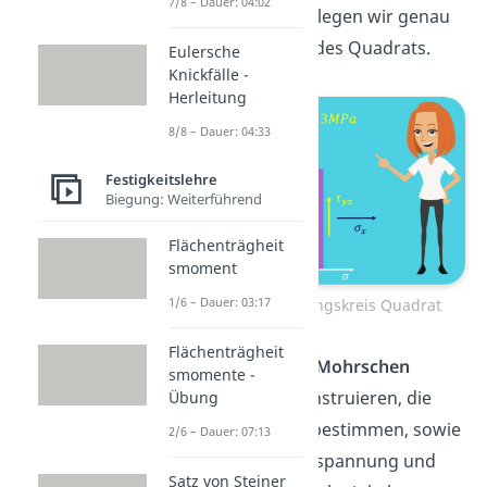
7/8 – Dauer: 04:02
Koordinatensystem legen wir genau
entlang der Kanten des Quadrats.
Eulersche
Knickfälle -
Herleitung
8/8 – Dauer: 04:33
Festigkeitslehre
Biegung: Weiterführend
Flächenträgheit
smoment
1/6 – Dauer: 03:17
Mohrscher Spannungskreis Quadrat
Flächenträgheit
Wir wollen nun den
Mohrschen
smomente -
Spannungskreis
konstruieren, die
Übung
Hauptspannungen bestimmen, sowie
2/6 – Dauer: 07:13
die maximale Schubspannung und
Satz von Steiner