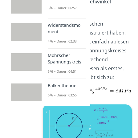
den zugehörigen Drehwinkel
3/6 – Dauer: 06:57
herausfinden.
Wenn wir den Mohrschen
Widerstandsmo
ment
Spannungskreis konstruiert haben,
können wir den Rest einfach ablesen
4/6 – Dauer: 02:33
bzw. anhand des Spannungskreises
Mohrscher
ableiten. Dementsprechend
Spannungskreis
konstruieren
wir diesen als erstes.
5/6 – Dauer: 04:51
Der Mittelpunkt ergibt sich zu:
Balkentheorie
6/6 – Dauer: 03:55