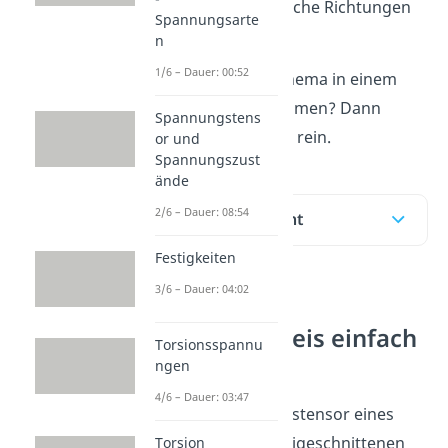
verschiedene räumliche Richtungen
Spannungsarte
zu analysieren.
n
1/6 – Dauer: 00:52
Möchtetst du das Thema in einem
Video erklärt bekommen? Dann
Spannungstens
schau doch
hier
mal rein.
or und
Spannungszust
ände
2/6 – Dauer: 08:54
Inhaltsübersicht
Festigkeiten
3/6 – Dauer: 04:02
Mohrscher
Spannungskreis einfach
Torsionsspannu
erklärt
ngen
4/6 – Dauer: 03:47
Über den Spannungstensor eines
sehr kleinen und freigeschnittenen
Torsion