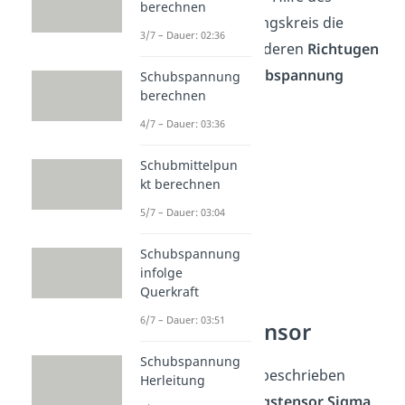
berechnen
Mohrschen Spannungskreis die
3/7 – Dauer: 02:36
Hauptspannungen
, deren
Richtugen
und die größte
Schubspannung
Schubspannung
berechnen
ablesen.
4/7 – Dauer: 03:36
Schubmittelpun
kt berechnen
5/7 – Dauer: 03:04
Schubspannung
infolge
Querkraft
6/7 – Dauer: 03:51
Spannungstensor
Schubspannung
Die Spannung wird beschrieben
Herleitung
durch den
Spannungstensor Sigma,