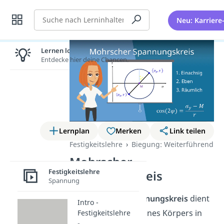
Suche
Neu: Karriere
Lernen lohnt sich!
Entdecke hier deine Chancen.
Lernplan
Merken
Link teilen
Festigkeitslehre
Biegung: Weiterführend
Mohrscher
Festigkeitslehre
Spannungskreis
Spannung
Der
Mohrsche Spannungskreis
dient
Intro -
dazu Spannungen eines Körpers in
Festigkeitslehre
-