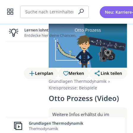
Suche
Neu: Karriere
Lernen lohnt sich!
Entdecke hier deine Chancen.
Lernplan
Merken
Link teilen
Grundlagen Thermodynamik
Kreisprozesse: Beispiele
Otto Prozess (Video)
Weitere Infos erhältst du im
Beitrag zum Video
Grundlagen Thermodynamik
zum Beitrag: Otto Prozess
Thermodynamik