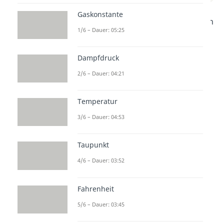
Gaskonstante
In diesem Video erkläre ich dir den
1/6 – Dauer: 05:25
Otto Prozess Schritt für Schritt.
Du lernst, wie ein Ottomotor
Dampfdruck
funktioniert und was bei den
2/6 – Dauer: 04:21
verschiedenen Zyklen passiert.
Einfach erklärt und leicht
Temperatur
verständlich! Perfekt für alle, die
3/6 – Dauer: 04:53
mehr über Motoren lernen
möchten. Viel Spaß beim
Taupunkt
Anschauen!
4/6 – Dauer: 03:52
Fahrenheit
5/6 – Dauer: 03:45