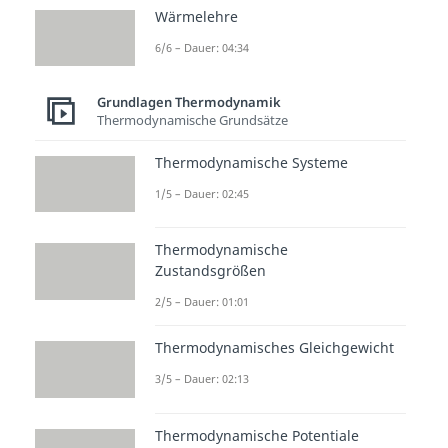
Wärmelehre
Beliebte Inhalte aus dem
Bereich
Grundlagen
6/6 – Dauer: 04:34
Thermodynamik
Grundlagen Thermodynamik
Thermodynamische Grundsätze
Seiliger
Reaktio
Verbre
Prozess
nen -
nnung
Thermodynamische Systeme
Dauer:
Grundl
Dauer:
04:45
05:17
1/5 – Dauer: 02:45
agen
Dauer:
05:33
Thermodynamische
Zustandsgrößen
2/5 – Dauer: 01:01
Thermodynamisches Gleichgewicht
3/5 – Dauer: 02:13
Thermodynamische Potentiale