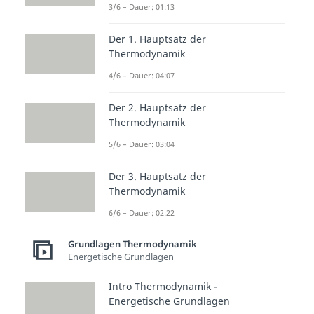
3/6 – Dauer: 01:13
Kreisprozesse: Beispiele
Carnot Prozess
Der 1. Hauptsatz der
Dauer: 04:48
Joule Prozess
Thermodynamik
Dauer: 03:50
4/6 – Dauer: 04:07
Stirling Prozess
Dauer: 03:13
Der 2. Hauptsatz der
Ericsson Prozess
Thermodynamik
Dauer: 04:03
Diesel Prozess
5/6 – Dauer: 03:04
Dauer: 04:40
Otto Prozess
Der 3. Hauptsatz der
Dauer: 04:45
Thermodynamik
Seiliger Prozess
Dauer: 04:45
6/6 – Dauer: 02:22
Grundlagen Thermodynamik
Energetische Grundlagen
Intro Thermodynamik -
Energetische Grundlagen