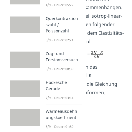
4/9 – Dauer: 05:22
anderen Größen zusammenhängen.
Beispielsweise gilt bei isotrop-linear-
Querkontraktion
elastischen Materialen folgender
szahl /
Poissonzahl
Zusammenhang mit dem Elastizitäts-
5/9 – Dauer: 02:21
und dem Schubmodul.
Zug- und
=
=
Torsionsversuch
Du kannst auch noch das
6/9 – Dauer: 08:39
Kompressionsmodul K
Hookesche
miteinbeziehen und die Gleichung
Gerade
folgendermaßen umformen.
7/9 – Dauer: 03:14
Wärmeausdehn
ungskoeffizient
8/9 – Dauer: 01:59