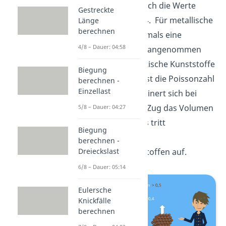
Generell bewegen sich die Werte
Gestreckte
zwischen 0,2 und 0,4. Für metallische
Länge
berechnen
Werkstoffe wird oftmals eine
4/8 – Dauer: 04:58
Poissonzahl von 0,3 angenommen
und für thermoplastische Kunststoffe
Biegung
Werte um die 0,35. Ist die Poissonzahl
berechnen -
Einzellast
größer als 0,5 verkleinert sich bei
einer Belastung mit Zug das Volumen
5/8 – Dauer: 04:27
der Werkstoffe. Dies tritt
Biegung
beispielsweise bei
berechnen -
Faserverbundwerkstoffen auf.
Dreieckslast
6/8 – Dauer: 05:14
Eulersche
Knickfälle
berechnen