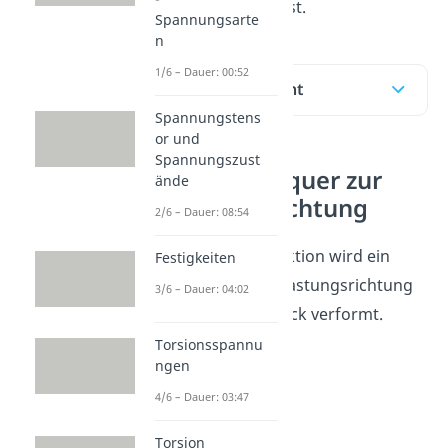
sie berechnen kannst.
Spannungsarte
n
1/6 – Dauer: 00:52
Inhaltsübersicht
Spannungstens
or und
Spannungszust
Verformung quer zur
ände
Belastungsrichtung
2/6 – Dauer: 08:54
Bei der Querkontraktion wird ein
Festigkeiten
Bauteil quer zur Belastungsrichtung
3/6 – Dauer: 04:02
durch Zug oder Druck verformt.
Torsionsspannu
ngen
4/6 – Dauer: 03:47
Torsion