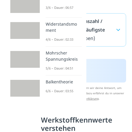
3/6 – Dauer: 06:57
Querkontraktionszahl /
Widerstandsmo
Poissonzahl — häufigste
ment
Fragen
(ausklappen)
4/6 – Dauer: 02:33
Mohrscher
Spannungskreis
5/6 – Dauer: 04:51
Balkentheorie
Nach Beantwortung speichern wir deine Antwort, um
6/6 – Dauer: 03:55
Studyflix zu verbessern. Mehr dazu erfährst du in unserer
Datenschutzerklärung
.
Werkstoffkennwerte
verstehen