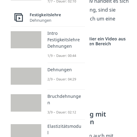
Sind
und
positiv handelt es sich
7/7 – Dauer: 02:10
um eine Vergrößerung, sind sie
Festigkeitslehre
negativ handelt es sich um eine
Dehnungen
Verkleinerung.
Intro
Studyflix vernetzt: Hier ein Video aus
Festigkeitslehre
einem anderen Bereich
Dehnungen
1/9 – Dauer: 00:44
Dehnungen
2/9 – Dauer: 04:29
Bruchdehnunge
n
Zusammenhang mit
3/9 – Dauer: 02:12
anderen Größen
Elastizitätsmodu
l
Die Poissonzahl kann auch mit