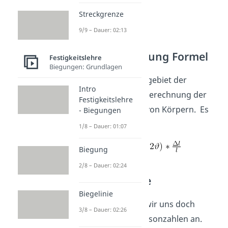
Streckgrenze
9/9 – Dauer: 02:13
Volumenänderung Formel
Festigkeitslehre
Biegungen: Grundlagen
Ein weiteres Einsatzgebiet der
Intro
Poissonzahl ist die Berechnung der
Festigkeitslehre
Volumenänderung von Körpern. Es
- Biegungen
gilt:
1/8 – Dauer: 01:07
=
Biegung
2/8 – Dauer: 02:24
Typische Werte
Biegelinie
Sehr schön! Sehen wir uns doch
3/8 – Dauer: 02:26
einmal ein paar Poissonzahlen an.