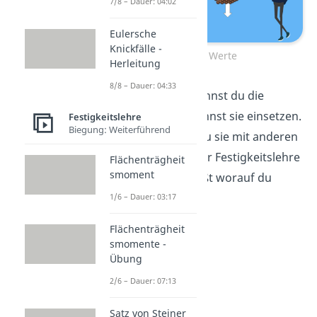
7/8 – Dauer: 04:02
Eulersche
Knickfälle -
Typische Werte
Herleitung
8/8 – Dauer: 04:33
Sehr schön! Nun kennst du die
Poissonzahl und kannst sie einsetzen.
Festigkeitslehre
Biegung: Weiterführend
Außerdem kannst du sie mit anderen
wichtigen Maßen der Festigkeitslehre
Flächenträgheit
smoment
berechnen und weißt worauf du
achten musst.
1/6 – Dauer: 03:17
Flächenträgheit
smomente -
Übung
2/6 – Dauer: 07:13
Satz von Steiner