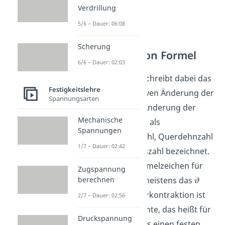
Verdrillung
5/6 – Dauer: 06:08
Scherung
Querkontraktion Formel
6/6 – Dauer: 02:03
Die Poissonzahl beschreibt dabei das
Festigkeitslehre
Verhältnis der relativen Änderung der
Spannungsarten
Dicke zur relativen Änderung der
Mechanische
Länge. Sie wird auch als
Spannungen
Querkontraktionszahl, Querdehnzahl
1/7 – Dauer: 02:42
oder Querdehnungszahl bezeichnet.
Das verwendete Formelzeichen für
Zugspannung
berechnen
die Poissonzahl ist meistens das
oder ein
. Die Querkontraktion ist
2/7 – Dauer: 02:56
eine Materialkonstante, das heißt für
Druckspannung
jedes Material gibt es einen festen