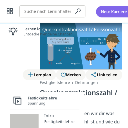
Suche
Neu: Karriere
Lernen lohnt sich!
Entdecke hier deine Chancen.
Lernplan
Merken
Link teilen
Festigkeitslehre
Dehnungen
Querkontraktionszahl /
Festigkeitslehre
Poissonzahl
Spannung
In diesem Video zeigen wir dir was
Intro -
genau die Poissonzahl ist und wie du
Festigkeitslehre
-